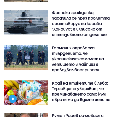
Френска гражданка,
заразила се през пролетта
с хантавирус на кораба
"Хондиус", е изписана от
интензивното отделение
Германия опроверга
твърдението, че
украинският самолет на
летището в Лайпциг е
превозвал боеприпаси
Край на етикетите в лева:
Търговците уверяват, че
преминаването само към
евро няма да вдигне цените
Румен Радев разговаря с