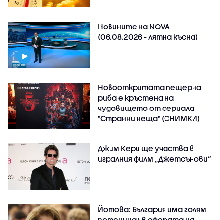
Новините на NOVA
(06.08.2026 - лятна късна)
Новооткритата пещерна
риба е кръстена на
чудовището от сериала
"Странни неща" (СНИМКИ)
Джим Кери ще участва в
игралния филм „Джетсънови“
Йотова: България има голям
потенциал в сферата на