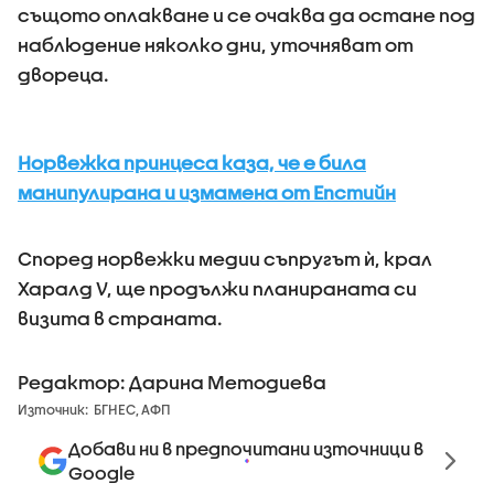
същото оплакване и се очаква да остане под
наблюдение няколко дни, уточняват от
двореца.
Норвежка принцеса каза, че е била
манипулирана и измамена от Епстийн
Според норвежки медии съпругът ѝ, крал
Харалд V, ще продължи планираната си
визита в страната.
Редактор: Дарина Методиева
Източник:
БГНЕС, АФП
Добави ни в предпочитани източници в
Google