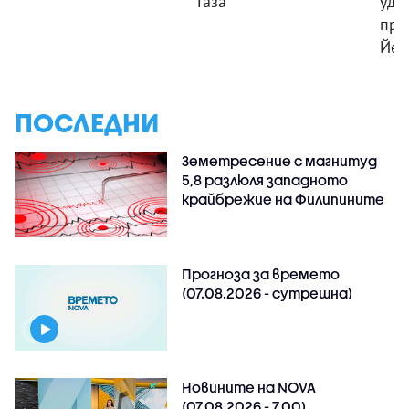
Газа
уда
пра
Йем
ПОСЛЕДНИ
Земетресение с магнитуд
5,8 разлюля западното
крайбрежие на Филипините
Прогноза за времето
(07.08.2026 - сутрешна)
Новините на NOVA
(07.08.2026 - 7.00)