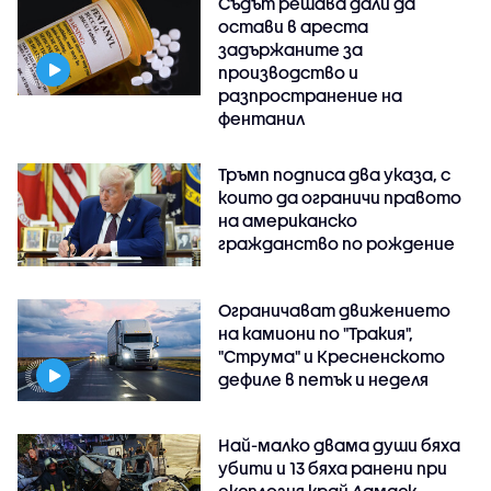
Съдът решава дали да
остави в ареста
задържаните за
производство и
разпространение на
фентанил
Тръмп подписа два указа, с
които да ограничи правото
на американско
гражданство по рождение
Ограничават движението
на камиони по "Тракия",
"Струма" и Кресненското
дефиле в петък и неделя
Най-малко двама души бяха
убити и 13 бяха ранени при