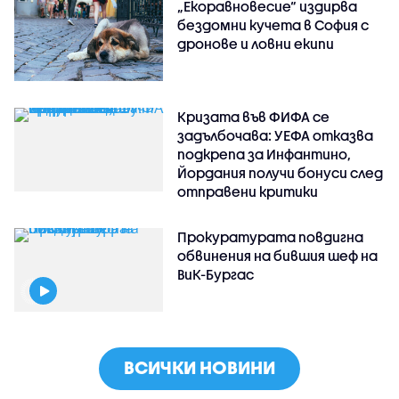
„Екоравновесие“ издирва
бездомни кучета в София с
дронове и ловни екипи
Кризата във ФИФА се
задълбочава: УЕФА отказва
подкрепа за Инфантино,
Йордания получи бонуси след
отправени критики
Прокуратурата повдигна
обвинения на бившия шеф на
ВиК-Бургас
ВСИЧКИ НОВИНИ