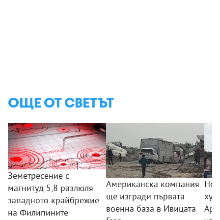
ОЩЕ ОТ СВЕТЪТ
Земетресение с
Американска компания
Нов
магнитуд 5,8 разлюля
ще изгради първата
хут
западното крайбрежие
военна база в Ивицата
Ара
на Филипините