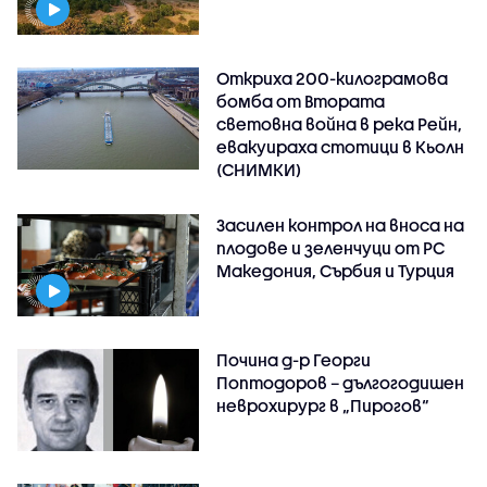
Откриха 200-килограмова
бомба от Втората
световна война в река Рейн,
евакуираха стотици в Кьолн
(СНИМКИ)
Засилен контрол на вноса на
плодове и зеленчуци от РС
Македония, Сърбия и Турция
Почина д-р Георги
Поптодоров – дългогодишен
неврохирург в „Пирогов“