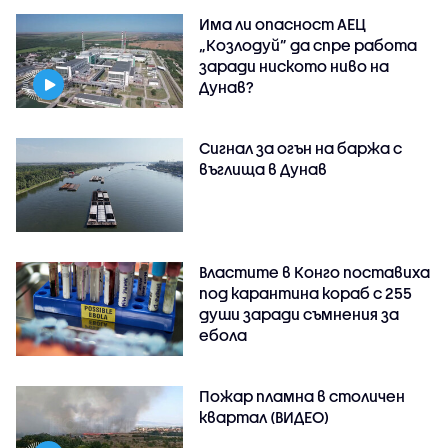
Има ли опасност АЕЦ
„Козлодуй” да спре работа
заради ниското ниво на
Дунав?
Сигнал за огън на баржа с
въглища в Дунав
Властите в Конго поставиха
под карантина кораб с 255
души заради съмнения за
ебола
Пожар пламна в столичен
квартал (ВИДЕО)