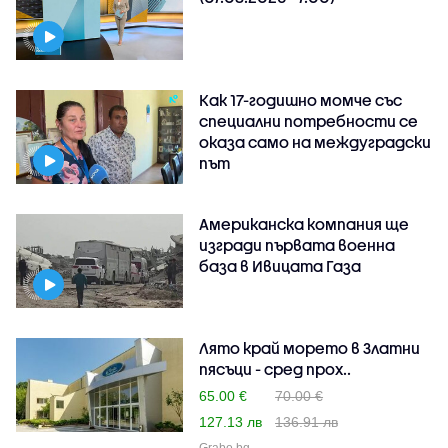
Как 17-годишно момче със
специални потребности се
оказа само на междуградски
път
Американска компания ще
изгради първата военна
база в Ивицата Газа
Лято край морето в Златни
пясъци - сред прох..
65.00 €
70.00 €
127.13 лв
136.91 лв
Grabo.bg