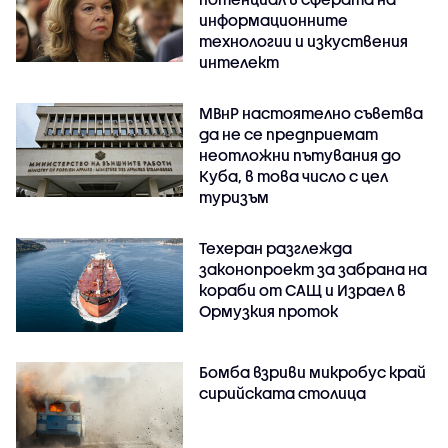
информационните
технологии и изкуствения
интелект
МВнР настоятелно съветва
да не се предприемат
неотложни пътувания до
Куба, в това число с цел
туризъм
Техеран разглежда
законопроект за забрана на
кораби от САЩ и Израел в
Ормузкия проток
Бомба взриви микробус край
сирийската столица