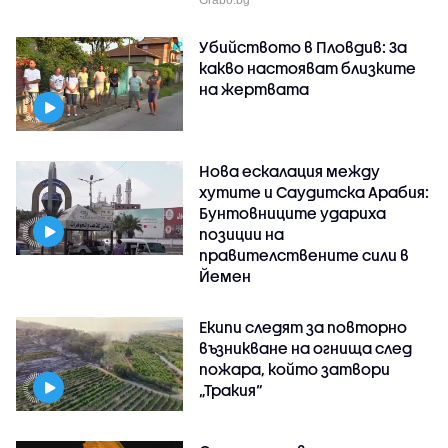
Убийството в Пловдив: За
какво настояват близките
на жертвата
Нова ескалация между
хутите и Саудитска Арабия:
Бунтовниците удариха
позиции на
правителствените сили в
Йемен
Екипи следят за повторно
възникване на огнища след
пожара, който затвори
„Тракия“