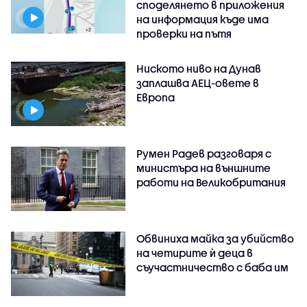
споделянето в приложения
на информация къде има
проверки на пътя
Ниското ниво на Дунав
заплашва АЕЦ-овете в
Европа
Румен Радев разговаря с
министъра на външните
работи на Великобритания
Обвиниха майка за убийство
на четирите ѝ деца в
съучастничество с баба им