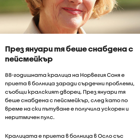
През януари тя беше снабдена с
пейсмейкър
88-годишната кралица на Норвегия Соня е
приета в болница заради сърдечни проблеми,
съобщи кралският дворец. През януари тя
беше снабдена с пейсмейкър, след като по
време на ски пътуване е получила ускорен и
неритмичен пулс.
Кралицата е приета в болница в Осло със