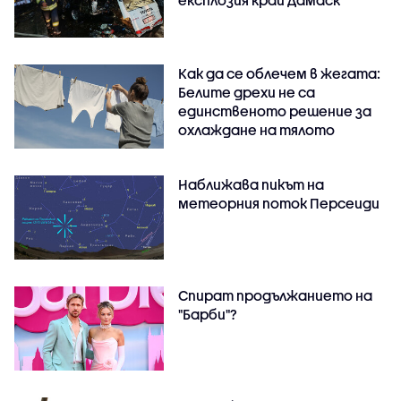
експлозия край Дамаск
Как да се облечем в жегата:
Белите дрехи не са
единственото решение за
охлаждане на тялото
Наближава пикът на
метеорния поток Персеиди
Спират продължанието на
"Барби"?