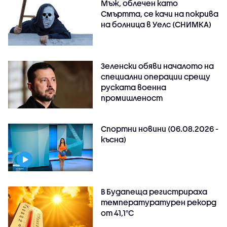
Мъж, облечен като
Смъртта, се качи на покрива
на болница в Уелс (СНИМКА)
Зеленски обяви началото на
специални операции срещу
руската военна
промишленост
Спортни новини (06.08.2026 -
късна)
В Будапеща регистрираха
температуратурен рекорд
от 41,1°C