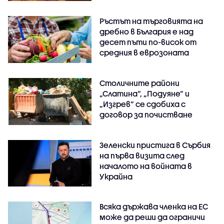
Ръстът на търговията на
дребно в България е над
десет пъти по-висок от
средния в еврозоната
Столичните райони
„Слатина“, „Подуяне“ и
„Изгрев“ се сдобиха с
договор за почистване
Зеленски пристига в Сърбия
на първа визита след
началото на войната в
Украйна
Всяка държава членка на ЕС
може да реши да ограничи