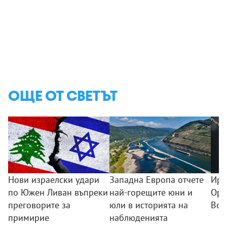
ОЩЕ ОТ СВЕТЪТ
Нови израелски удари
Западна Европа отчете
Ира
по Южен Ливан въпреки
най-горещите юни и
Орм
преговорите за
юли в историята на
Вод
примирие
наблюденията