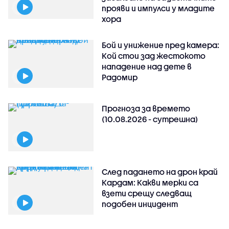
прояви и импулси у младите
хора
Бой и унижение пред камера:
Кой стои зад жестокото
нападение над дете в
Радомир
Прогноза за времето
(10.08.2026 - сутрешна)
След падането на дрон край
Кардам: Какви мерки са
взети срещу следващ
подобен инцидент