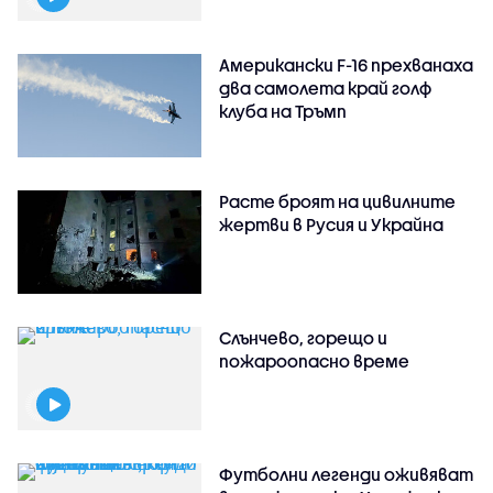
Американски F-16 прехванаха
два самолета край голф
клуба на Тръмп
Расте броят на цивилните
жертви в Русия и Украйна
Слънчево, горещо и
пожароопасно време
Футболни легенди оживяват