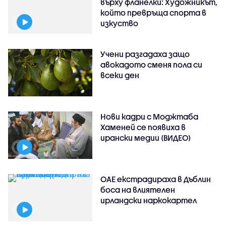
върху фланелки: Художникът,
който превръща спорта в
изкуство
Учени разгадаха защо
авокадото сменя пола си
всеки ден
Нови кадри с Моджтаба
Хаменей се появиха в
ирански медии (ВИДЕО)
ОАЕ екстрадираха в Дъблин
боса на влиятелен
ирландски наркокартел