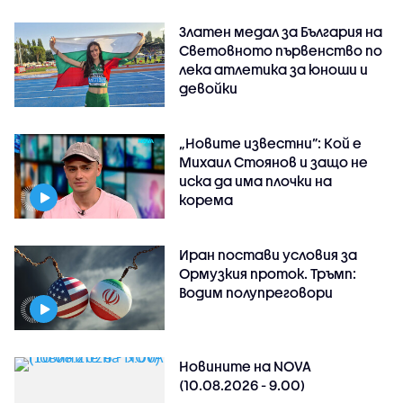
Златен медал за България на
Световното първенство по
лека атлетика за юноши и
девойки
„Новите известни”: Кой е
Михаил Стоянов и защо не
иска да има плочки на
корема
Иран постави условия за
Ормузкия проток. Тръмп:
Водим полупреговори
Новините на NOVA
(10.08.2026 - 9.00)