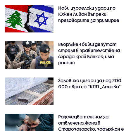
Нови израелски удари по
Южен Ливан въпреки
преговорите за примирие
Въоръжен бивш депутат
стреля в правителствена
сграда край Банкок, има
ранени
Заловиха цигари за над 200
000 евро на ГКПП „Лесово”
Разследват сигнал за
отвлечена жена в
Старозагорско, задържан е