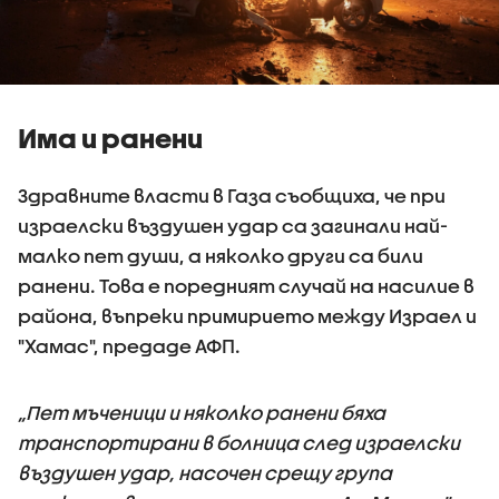
Има и ранени
Здравните власти в Газа съобщиха, че при
израелски въздушен удар са загинали най-
малко пет души, а няколко други са били
ранени. Това е поредният случай на насилие в
района, въпреки примирието между Израел и
"Хамас", предаде АФП.
„Пет мъченици и няколко ранени бяха
транспортирани в болница след израелски
въздушен удар, насочен срещу група