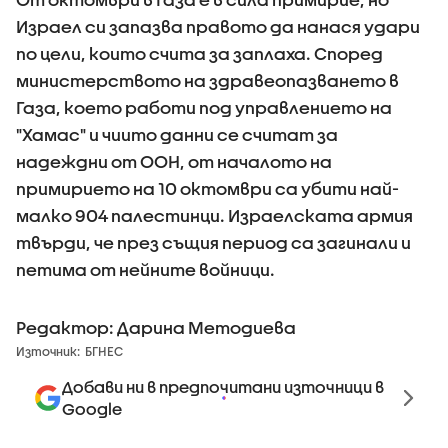
Израел си запазва правото да нанася удари
по цели, които счита за заплаха. Според
министерството на здравеопазването в
Газа, което работи под управлението на
"Хамас" и чиито данни се считат за
надеждни от ООН, от началото на
примирието на 10 октомври са убити най-
малко 904 палестинци. Израелската армия
твърди, че през същия период са загинали и
петима от нейните войници.
Редактор: Дарина Методиева
Източник:
БГНЕС
Добави ни в предпочитани източници в
Google