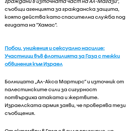
граждани в източната част на Ал-Магази
“,
съобщи агенцията за гражданска защита,
която действа като спасителна служба под
егидата на "Хамас".
Побои, унижения и сексуално насилие:
Участници във флотилията за Газа с тежки
обвинения към Израел
Болницата „Ал-Акса Мартирс“ и източник от
палестинските сили за сигурност
потвърдиха атаката и жертвите.
Израелската армия заяви, че проверява тези
съобщения.
От октомври в Газа е в сила примирие, но