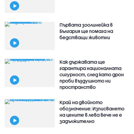
Първата зоолинейка в
България ще помага на
бедстващи животни
Как държавата ще
гарантира националната
сигурност, след като дрон
проби въздушното ни
пространство
Край на двойното
обозначение: Изписването
на цените в лева вече не е
задължително