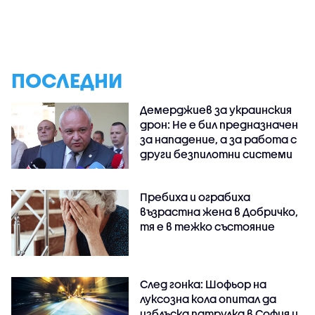
ПОСЛЕДНИ
Демерджиев за украинския
дрон: Не е бил предназначен
за нападение, а за работа с
други безпилотни системи
Пребиха и ограбиха
възрастна жена в Добричко,
тя е в тежко състояние
След гонка: Шофьор на
луксозна кола опитал да
изблъска патрулка в София и