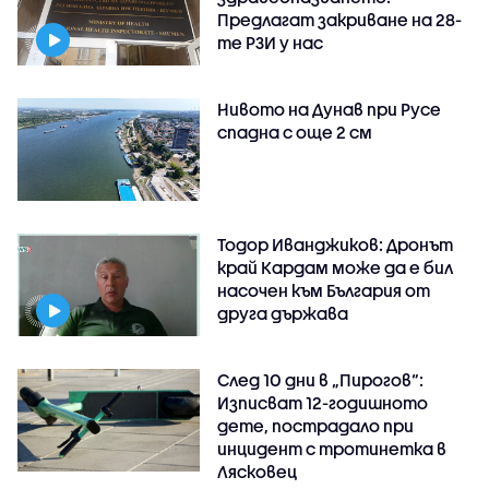
Предлагат закриване на 28-
те РЗИ у нас
Нивото на Дунав при Русе
спадна с още 2 см
Тодор Иванджиков: Дронът
край Кардам може да е бил
насочен към България от
друга държава
След 10 дни в „Пирогов“:
Изписват 12-годишното
дете, пострадало при
инцидент с тротинетка в
Лясковец