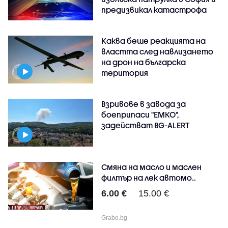
предизвикал катастрофа
Каква беше реакцията на
властта след навлизането
на дрон на българска
територия
Взривове в завода за
боеприпаси "ЕМКО",
задействат BG-ALERT
Смяна на масло и маслен
филтър на лек автомо..
6.00 €
15.00 €
Grabo.bg