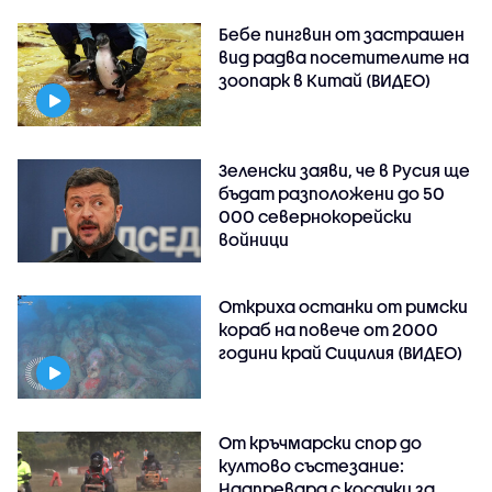
Бебе пингвин от застрашен
вид радва посетителите на
зоопарк в Китай (ВИДЕО)
Зеленски заяви, че в Русия ще
бъдат разположени до 50
000 севернокорейски
войници
Откриха останки от римски
кораб на повече от 2000
години край Сицилия (ВИДЕО)
От кръчмарски спор до
култово състезание:
Надпревара с косачки за