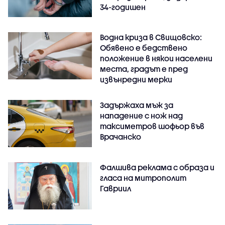
34-годишен
Водна криза в Свищовско:
Обявено е бедствено
положение в някои населени
места, градът е пред
извънредни мерки
Задържаха мъж за
нападение с нож над
таксиметров шофьор във
Врачанско
Фалшива реклама с образа и
гласа на митрополит
Гавриил