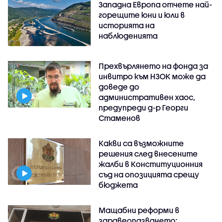
Западна Европа отчете най-
горещите юни и юли в
историята на
наблюденията
Прехвърлянето на фонда за
инвитро към НЗОК може да
доведе до
административен хаос,
предупреди д-р Георги
Стаменов
Какви са възможните
решения след внесените
жалби в Конституционния
съд на опозицията срещу
бюджета
Мащабни реформи в
здравеопазването: