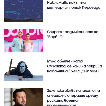
Наближава пикът на
метеорния поток Персеиди
Спират продължанието на
"Барби"?
Мъж, облечен като
Смъртта, се качи на покрива
на болница в Уелс (СНИМКА)
Зеленски обяви началото на
специални операции срещу
руската военна
промишленост