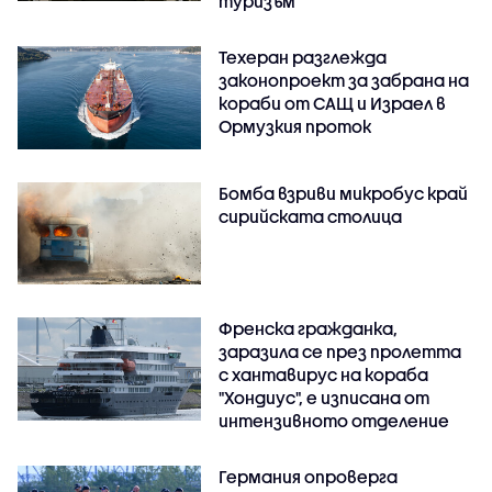
туризъм
Техеран разглежда
законопроект за забрана на
кораби от САЩ и Израел в
Ормузкия проток
Бомба взриви микробус край
сирийската столица
Френска гражданка,
заразила се през пролетта
с хантавирус на кораба
"Хондиус", е изписана от
интензивното отделение
Германия опроверга