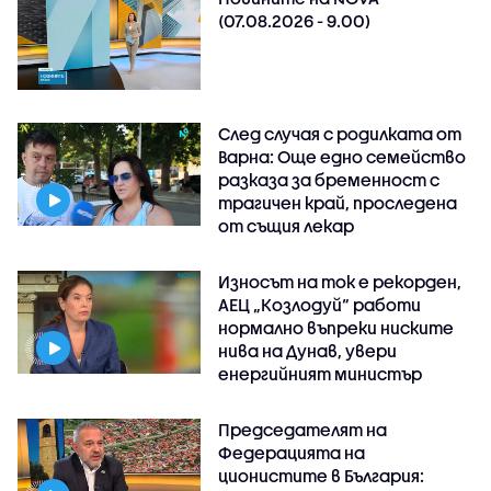
(07.08.2026 - 9.00)
След случая с родилката от
Варна: Още едно семейство
разказа за бременност с
трагичен край, проследена
от същия лекар
Износът на ток е рекорден,
АЕЦ „Козлодуй“ работи
нормално въпреки ниските
нива на Дунав, увери
енергийният министър
Председателят на
Федерацията на
ционистите в България: