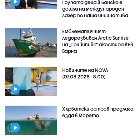
Групата деца в Банско е
дошла на международен
лагер по наша инициатива
Емблематичният
ледоразбивач Arctic Sunrise
на „Грийнпийс” акостира във
Варна
Новините на NOVA
(07.08.2026 - 8.00)
Хърватски остров предлага
езда в морето