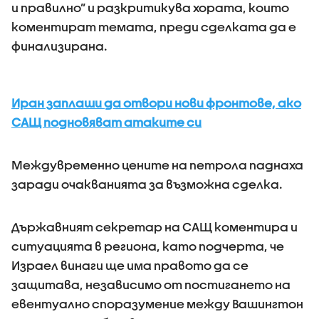
и правилно” и разкритикува хората, които
коментират темата, преди сделката да е
финализирана.
Иран заплаши да отвори нови фронтове, ако
САЩ подновяват атаките си
Междувременно цените на петрола паднаха
заради очакванията за възможна сделка.
Държавният секретар на САЩ коментира и
ситуацията в региона, като подчерта, че
Израел винаги ще има правото да се
защитава, независимо от постигането на
евентуално споразумение между Вашингтон