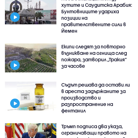
хутите и Саудитска Арабия:
Бунтовниците удариха
позиции на
правителствените сили в
Йемен
Екипи следят за повторно
възникване на огнища след
пожара, затворил „Тракия“
за часове
Съдът решава да остави ли
в ареста задържаните за
производство и
разпространение на
фентанил
Тръмп подписа два указа,
ограничаващи правото на