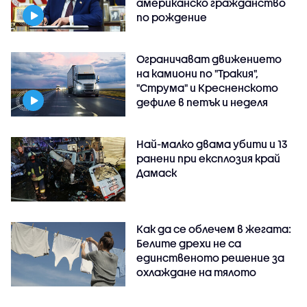
американско гражданство
по рождение
Ограничават движението
на камиони по "Тракия",
"Струма" и Кресненското
дефиле в петък и неделя
Най-малко двама убити и 13
ранени при експлозия край
Дамаск
Как да се облечем в жегата:
Белите дрехи не са
единственото решение за
охлаждане на тялото