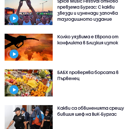
Spice Music Festival отново
превзема Бургас: С какви
звезди и изненади започва
тазгодишното издание
Колко уязвима е Европа от
конфликта в Близкия изток
БАБХ проверява борсата в
Първенец
Какви са обвиненията срещу
бившия шеф на ВиК-Бургас