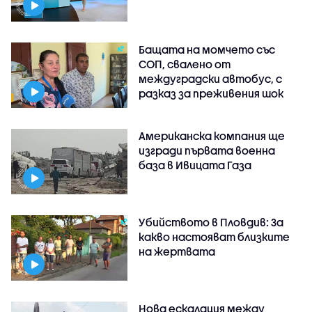
Бащата на момчето със
СОП, свалено от
междуградски автобус, с
разказ за преживения шок
Американска компания ще
изгради първата военна
база в Ивицата Газа
Убийството в Пловдив: За
какво настояват близките
на жертвата
Нова ескалация между