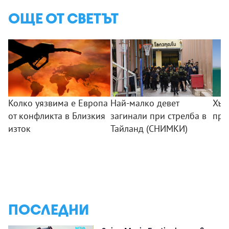
ОЩЕ ОТ СВЕТЪТ
Колко уязвима е Европа
Най-малко девет
Хър
от конфликта в Близкия
загинали при стрелба в
пре
изток
Тайланд (СНИМКИ)
ПОСЛЕДНИ