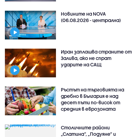
Новините на NOVA
(06.08.2026 - централна)
Иран заплашва страните от
Залива, ако не спрат
ударите на САЩ
Ръстът на търговията на
дребно в България е над
десет пъти по-висок от
средния в еврозоната
Столичните райони
„Слатина“, „Подуяне“ и