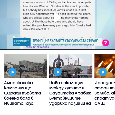
Американска
Нова ескалация
Иран зап
компания ще
между хутите и
странит
изгради първата
Саудитска Арабия:
Залива, а
военна база в
Бунтовниците
спрат уд
Ивицата Газа
удариха позиции на
САЩ
правителствените
сили в Йемен