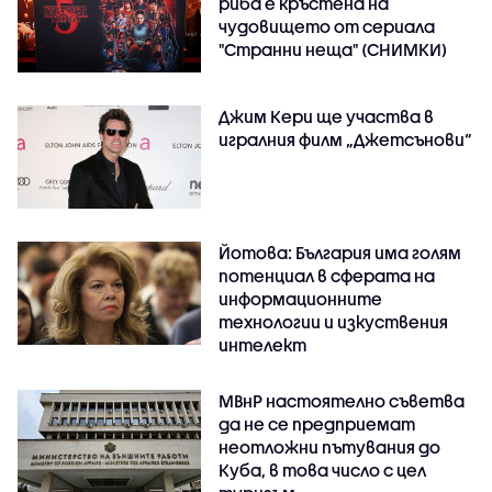
риба е кръстена на
чудовището от сериала
"Странни неща" (СНИМКИ)
Джим Кери ще участва в
игралния филм „Джетсънови“
Йотова: България има голям
потенциал в сферата на
информационните
технологии и изкуствения
интелект
МВнР настоятелно съветва
да не се предприемат
неотложни пътувания до
Куба, в това число с цел