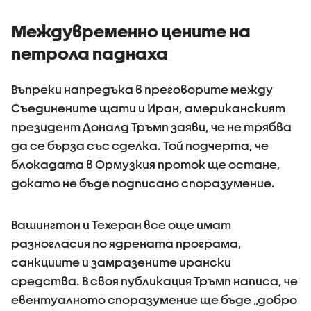
Междувременно цените на
петрола паднаха
Въпреки напредъка в преговорите между
Съединените щати и Иран, американският
президент Доналд Тръмп заяви, че не трябва
да се бърза със сделка. Той подчерта, че
блокадата в Ормузкия проток ще остане,
докато не бъде подписано споразумение.
Вашингтон и Техеран все още имат
разногласия по ядрената програма,
санкциите и замразените ирански
средства. В своя публикация Тръмп написа, че
евентуалното споразумение ще бъде „добро