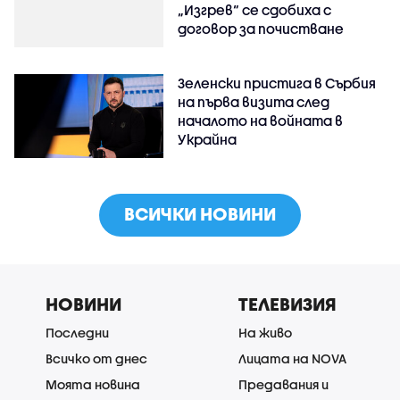
„Изгрев“ се сдобиха с
договор за почистване
Зеленски пристига в Сърбия
на първа визита след
началото на войната в
Украйна
ВСИЧКИ НОВИНИ
НОВИНИ
ТЕЛЕВИЗИЯ
Последни
На живо
Всичко от днес
Лицата на NOVA
Моята новина
Предавания и