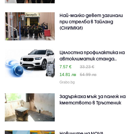
Най-малко девет загинали
при стрелба в Тайланд
(СНИМКИ)
Цялостна профилактика на
автоклиматик станда..
7.57 €
33.23 €
14.81 лв
64.99 лв
Grabo.bg
Задържаха мъж за палеж на
кметството в Тръстеник
Новините на NOVA