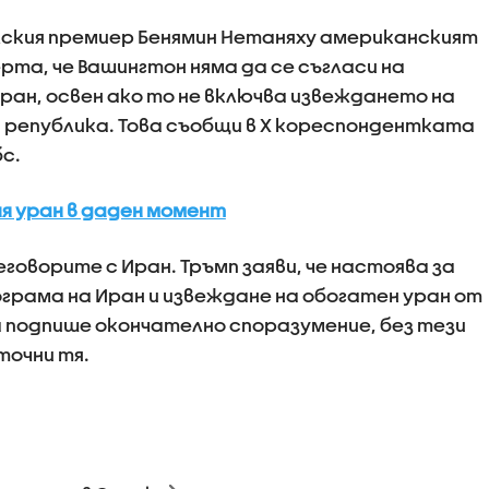
лския премиер Бенямин Нетаняху американският
рта, че Вашингтон няма да се съгласи на
ран, освен ако то не включва извеждането на
 република. Това съобщи в X кореспондентката
бс.
я уран в даден момент
еговорите с Иран. Тръмп заяви, че настоява за
рама на Иран и извеждане на обогатен уран от
 подпише окончателно споразумение, без тези
точни тя.