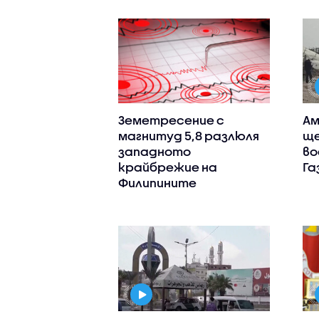
Земетресение с
Ам
магнитуд 5,8 разлюля
ще
западното
во
крайбрежие на
Га
Филипините