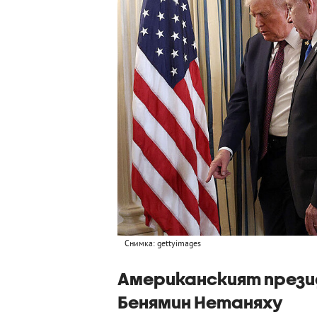
Снимка: gettyimages
Американският презид
Бенямин Нетаняху