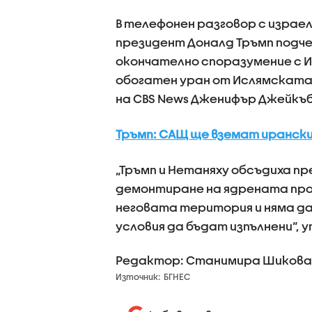
В телефонен разговор с израе
президент Доналд Тръмп подче
окончателно споразумение с И
обогатен уран от Ислямската
на CBS News Дженифър Джейкъ
Тръмп: САЩ ще вземат ирански
„Тръмп и Нетаняху обсъдиха пр
демонтиране на ядрената прог
неговата територия и няма да
условия да бъдат изпълнени“, у
Редактор: Станимира Шикова
Източник:
БГНЕС