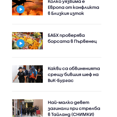
Колко уязвима е
Европа от конфликта
в Близкия изток
Instagram
Facebook
БАБХ проверява
борсата в Първенец
Какви са обвиненията
срещу бившия шеф на
ВиК-Бургас
Най-малко девет
загинали при стрелба
в Тайланд (СНИМКИ)