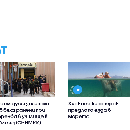
ЪТ
дем души загинаха,
Хърватски остров
15 бяха ранени при
предлага езда в
релба в училище в
морето
йланд (СНИМКИ)