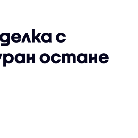
делка с
уран остане