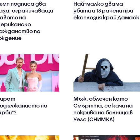
ъмп подписа два
Най-малко двама
аза, ограничаващи
убити и 13 ранени при
авото на
експлозия край Дамаск
ериканско
ажданство по
ждение
пират
Мъж, облечен като
одължанието на
Смъртта, се качи на
арби"?
покрива на болница в
Уелс (СНИМКА)