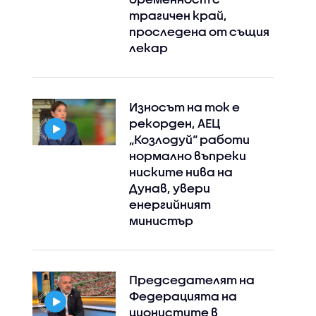
трагичен край,
проследена от същия
лекар
Износът на ток е
рекорден, АЕЦ
„Козлодуй“ работи
нормално въпреки
ниските нива на
Дунав, увери
енергийният
министър
Председателят на
Федерацията на
ционистите в