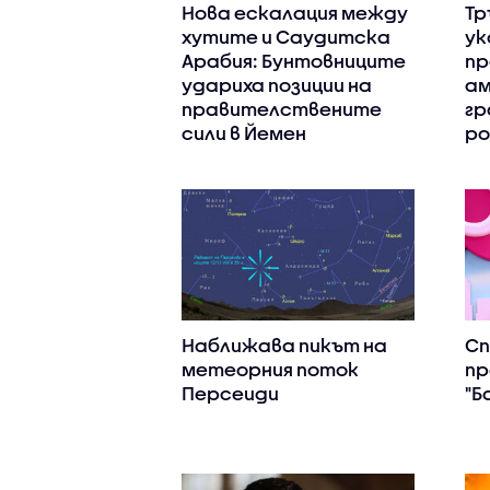
Нова ескалация между
Тр
хутите и Саудитска
ук
Арабия: Бунтовниците
пр
удариха позиции на
ам
правителствените
гр
сили в Йемен
ро
Наближава пикът на
С
метеорния поток
пр
Персеиди
"Б