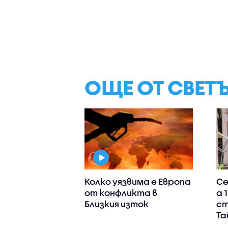
ОЩЕ ОТ СВЕТ
Колко уязвима е Европа
Се
от конфликта в
а 
Близкия изток
ст
Та