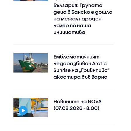
България: Групата
деца в Банско е дошла
на международен
лагер по наша
инициатива
Емблематичният
ледоразбивач Arctic
Sunrise на „Грийнпийс”
акостира във Варна
Новините на NOVA
(07.08.2026 - 8.00)