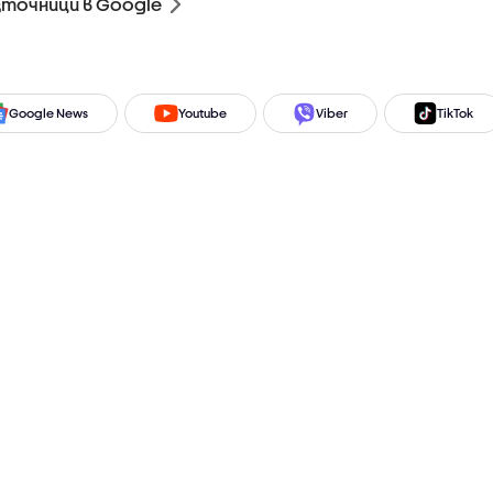
зточници в Google
Google News
Youtube
Viber
TikTok