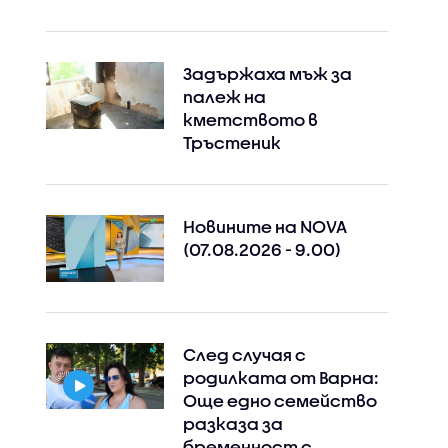
Задържаха мъж за
палеж на
кметството в
Тръстеник
Новините на NOVA
(07.08.2026 - 9.00)
След случая с
родилката от Варна:
Още едно семейство
разказа за
бременност с