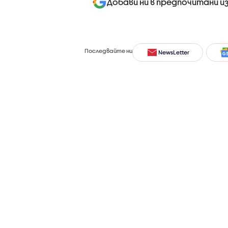
Добави ни в предпочитани и
Последвайте ни
NewsLetter