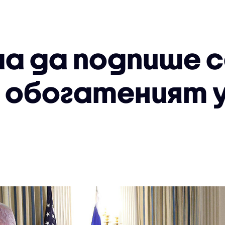
ма да подпише с
о обогатеният 