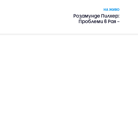
НА ЖИВО
Розамунде Пилхер:
Проблеми в Рая –
романтика, драма