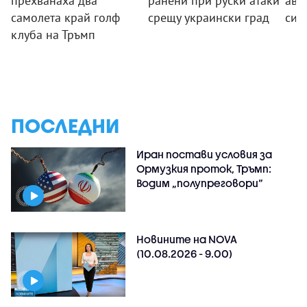
прехванаха два
ранени при руски атаки
аво
самолета край голф
срещу украински град
си 
клуба на Тръмп
ПОСЛЕДНИ
Иран постави условия за
Ормузкия проток, Тръмп:
Водим „полупреговори“
Новините на NOVA
(10.08.2026 - 9.00)