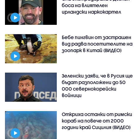
боса на влиятелен
ирландски наркокартел
Бебе пингвин от застрашен
вид радва посетителите на
зоопарк в Китай (ВИДЕО)
Зеленски заяви, че в Русия ще
бъдат разположени до 50
000 севернокорейски
войници
Откриха останки от римски
кораб на повече от 2000
години край Сицилия (ВИДЕО)