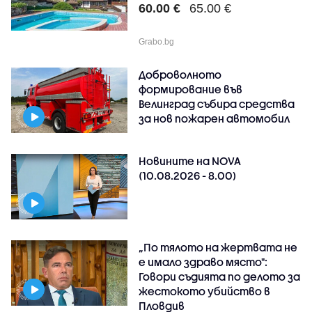
60.00 €
65.00 €
Grabo.bg
Доброволното
формирование във
Велинград събира средства
за нов пожарен автомобил
Новините на NOVA
(10.08.2026 - 8.00)
„По тялото на жертвата не
е имало здраво място":
Говори съдията по делото за
жестокото убийство в
Пловдив