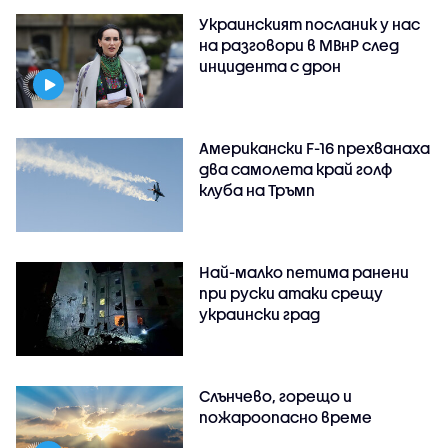
Украинският посланик у нас
на разговори в МВнР след
инцидента с дрон
Американски F-16 прехванаха
два самолета край голф
клуба на Тръмп
Най-малко петима ранени
при руски атаки срещу
украински град
Слънчево, горещо и
пожароопасно време