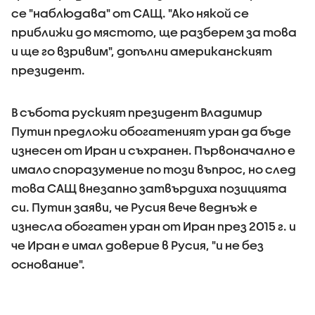
се "наблюдава" от САЩ. "Ако някой се
приближи до мястото, ще разберем за това
и ще го взривим", допълни американският
президент.
В събота руският президент Владимир
Путин предложи обогатеният уран да бъде
изнесен от Иран и съхранен. Първоначално е
имало споразумение по този въпрос, но след
това САЩ внезапно затвърдиха позицията
си. Путин заяви, че Русия вече веднъж е
изнесла обогатен уран от Иран през 2015 г. и
че Иран е имал доверие в Русия, "и не без
основание".