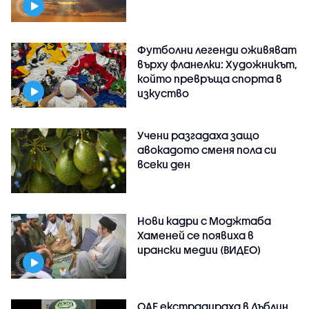
Футболни легенди оживяват
върху фланелки: Художникът,
който превръща спорта в
изкуство
Учени разгадаха защо
авокадото сменя пола си
всеки ден
Нови кадри с Моджтаба
Хаменей се появиха в
ирански медии (ВИДЕО)
ОАЕ екстрадираха в Дъблин