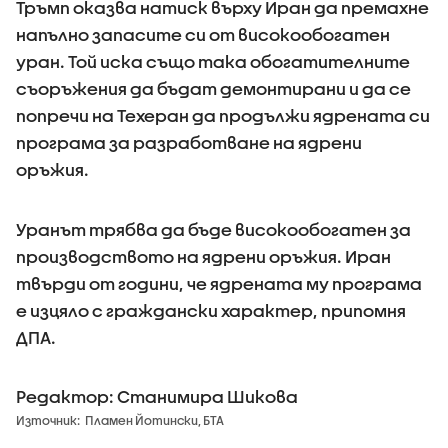
Тръмп оказва натиск върху Иран да премахне
напълно запасите си от високообогатен
уран. Той иска също така обогатителните
съоръжения да бъдат демонтирани и да се
попречи на Техеран да продължи ядрената си
програма за разработване на ядрени
оръжия.
Уранът трябва да бъде високообогатен за
производството на ядрени оръжия. Иран
твърди от години, че ядрената му програма
е изцяло с граждански характер, припомня
ДПА.
Редактор: Станимира Шикова
Източник:
Пламен Йотински, БТА