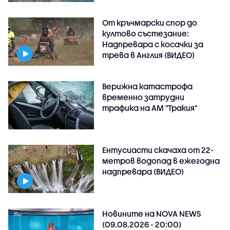
От кръчмарски спор до
култово състезание:
Надпревара с косачки за
трева в Англия (ВИДЕО)
Верижна катастрофа
временно затрудни
трафика на АМ "Тракия"
Ентусиасти скачаха от 22-
метров водопад в ежегодна
надпревара (ВИДЕО)
Новините на NOVA NEWS
(09.08.2026 - 20:00)