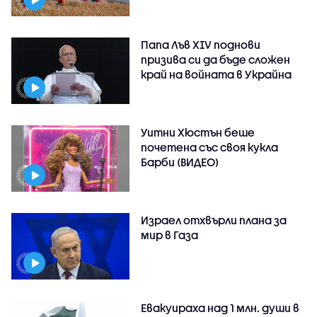
Папа Лъв XIV поднови
призива си да бъде сложен
край на войната в Украйна
Уитни Хюстън беше
почетена със своя кукла
Барби (ВИДЕО)
Израел отхвърли плана за
мир в Газа
Евакуираха над 1 млн. души в