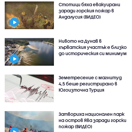
Стотици бяха евакуирани
заради горския пожар в
Андалусия (ВИДЕО)
Нивото на Дунав в
хърватския участък е близко
до историческия си минимум
Земетресение с магнитуд
4,5 беше регистрирано в
Югоизточна Турция
Затвориха национален парк
на остров Ява заради горски
пожар (ВИДЕО)