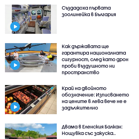
Създадоха първата
зоолинейка в България
Как държавата ще
гарантира националната
сигурност, след като дрон
проби въздушното ни
пространство
Край на двойното
обозначение: Изписването
на цените в лева вече не е
задължително
Двама в Еленския Балкан:
Нощувка със закуска..