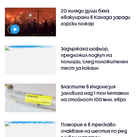
20 хиляди души бяха
евакуирани в Канада заради
горски пожар
Задържаха шофьор,
предложил подкуп на
полицаи, след положителен
тест за кокаин
Властите в Индонезия
заловиха над 1 тон кетамин
на стойност 100 млн. евро
Поморие е в трескаво
очакване на шестия по ред