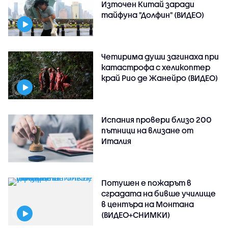
Източен Китай заради
тайфуна "Долфин" (ВИДЕО)
Четирима души загинаха при
катастрофа с хеликоптер
край Рио де Жанейро (ВИДЕО)
Испания провери близо 200
пътници на влизане от
Италия
Потушен е пожарът в
сградата на бивше училище
в центъра на Монтана
(ВИДЕО+СНИМКИ)