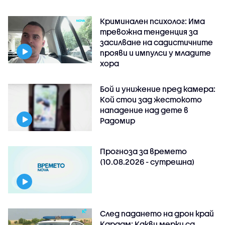
Криминален психолог: Има
тревожна тенденция за
засилване на садистичните
прояви и импулси у младите
хора
Бой и унижение пред камера:
Кой стои зад жестокото
нападение над дете в
Радомир
Прогноза за времето
(10.08.2026 - сутрешна)
След падането на дрон край
Кардам: Какви мерки са