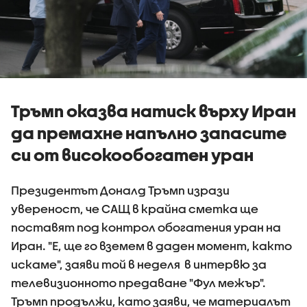
Тръмп оказва натиск върху Иран
да премахне напълно запасите
си от високообогатен уран
Президентът Доналд Тръмп изрази
увереност, че САЩ в крайна сметка ще
поставят под контрол обогатения уран на
Иран. "Е, ще го вземем в даден момент, както
искаме", заяви той в неделя в интервю за
телевизионното предаване "Фул межър".
Тръмп продължи, като заяви, че материалът