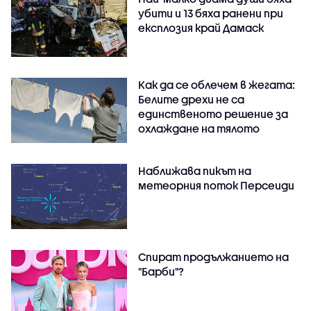
убити и 13 бяха ранени при
експлозия край Дамаск
Как да се облечем в жегата:
Белите дрехи не са
единственото решение за
охлаждане на тялото
Наближава пикът на
метеорния поток Персеиди
Спират продължанието на
"Барби"?