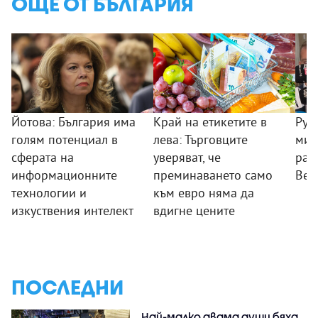
ОЩЕ ОТ БЪЛГАРИЯ
Йотова: България има
Край на етикетите в
Рум
голям потенциал в
лева: Търговците
мин
сферата на
уверяват, че
раб
информационните
преминаването само
Вел
технологии и
към евро няма да
изкуствения интелект
вдигне цените
ПОСЛЕДНИ
Най-малко двама души бяха