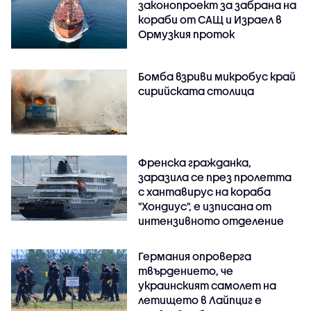
законопроект за забрана на
кораби от САЩ и Израел в
Ормузкия проток
Бомба взриви микробус край
сирийската столица
Френска гражданка,
заразила се през пролетта
с хантавирус на кораба
"Хондиус", е изписана от
интензивното отделение
Германия опроверга
твърдението, че
украинският самолет на
летището в Лайпциг е