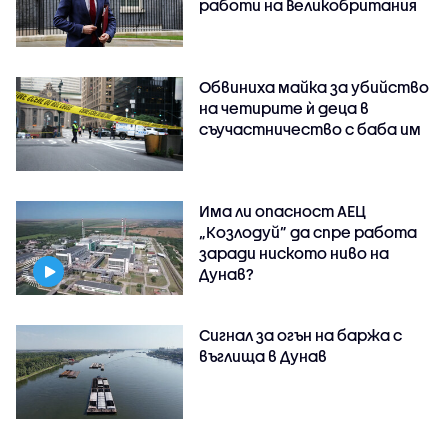
работи на Великобритания
Обвиниха майка за убийство
на четирите ѝ деца в
съучастничество с баба им
Има ли опасност АЕЦ
„Козлодуй” да спре работа
заради ниското ниво на
Дунав?
Сигнал за огън на баржа с
въглища в Дунав