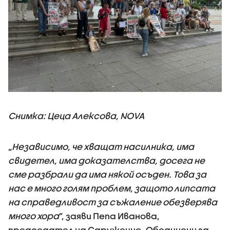
Снимка: Цеца Алексова, NOVA
„
Независимо, че хващат насилника, има
свидетел, има доказателства, досега не
сме разбрали да има някой осъден. Това за
нас е много голям проблем, защото липсата
на справедливост за съжаление обезверява
много хора
”, заяви Пепа Иванова,
председател на Сдружение „Обединени за