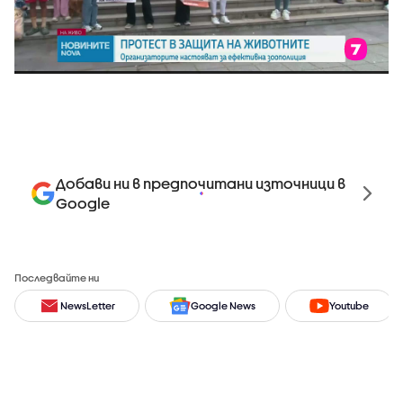
Добави ни в предпочитани източници в
Google
Последвайте ни
NewsLetter
Google News
Youtube