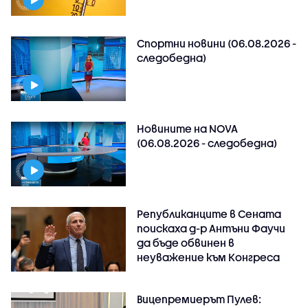
Спортни новини (06.08.2026 -
следобедна)
Новините на NOVA
(06.08.2026 - следобедна)
Републиканците в Сената
поискаха д-р Антъни Фаучи
да бъде обвинен в
неуважение към Конгреса
Вицепремиерът Пулев: