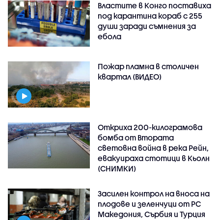
Властите в Конго поставиха
под карантина кораб с 255
души заради съмнения за
ебола
Пожар пламна в столичен
квартал (ВИДЕО)
Откриха 200-килограмова
бомба от Втората
световна война в река Рейн,
евакуираха стотици в Кьолн
(СНИМКИ)
Засилен контрол на вноса на
плодове и зеленчуци от РС
Македония, Сърбия и Турция