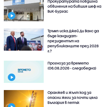
Прокуратурата повдигна
обвинения на бившия шеф на
ВиК-Бургас
Тръмп иска Джей Ди Ванс да
бъде кандидат-
президентът на
републиканците през 2028
г.?
Прогноза за времето
(06.08.2026 - следобедна)
Оранжев и жълт код за
опасни жеги за почти цяла
България в петък