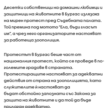
Десетки собственици на домашни любимци и
защитници на животните в Бургас излязоха
на мирен протест пред Съдебната палата.
Той премина под мотото "Ела, бъди гласът
им”, а чрез него организаторите настояват
за работеща зоополиция.
Протестът в Бургас беше част от
националния протест, който се проведе в по-
големите градове в страната.
Протестиращите настояват за адекватни
действия от страна на зоополицията, като
служителите ѝ настояват да
бъдат обстойно запознати със Закона за
защита на животните и да той да бъде
прилаган адекватно.