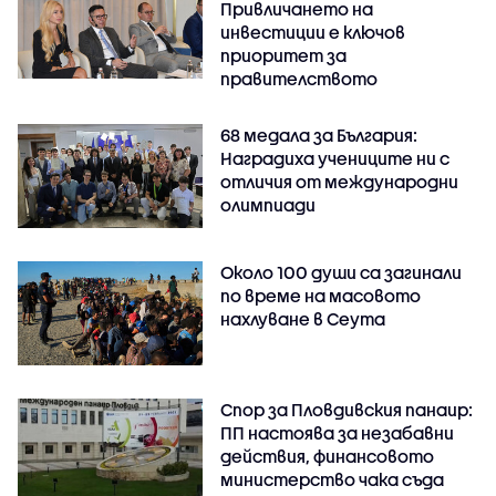
Привличането на
инвестиции е ключов
приоритет за
правителството
68 медала за България:
Наградиха учениците ни с
отличия от международни
олимпиади
Около 100 души са загинали
по време на масовото
нахлуване в Сеута
Спор за Пловдивския панаир:
ПП настоява за незабавни
действия, финансовото
министерство чака съда