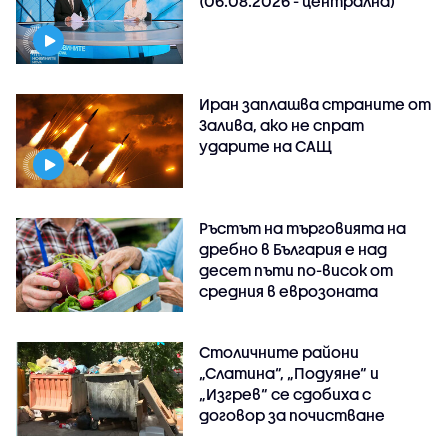
(06.08.2026 - централна)
Иран заплашва страните от
Залива, ако не спрат
ударите на САЩ
Ръстът на търговията на
дребно в България е над
десет пъти по-висок от
средния в еврозоната
Столичните райони
„Слатина“, „Подуяне“ и
„Изгрев“ се сдобиха с
договор за почистване