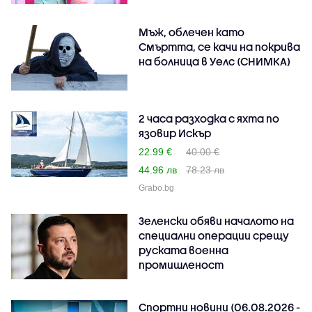
Мъж, облечен като
Смъртта, се качи на покрива
на болница в Уелс (СНИМКА)
2 часа разходка с яхта по
язовир Искър
22.99 €
40.00 €
44.96 лв
78.23 лв
Grabo.bg
Зеленски обяви началото на
специални операции срещу
руската военна
промишленост
Спортни новини (06.08.2026 -