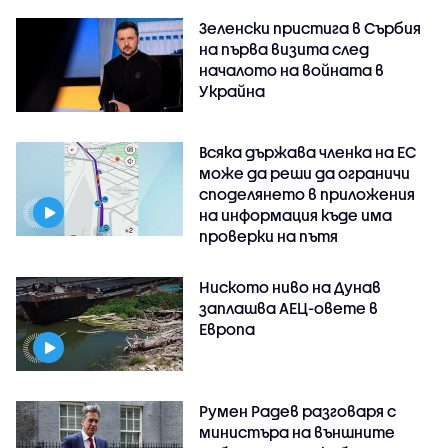
Зеленски пристига в Сърбия
на първа визита след
началото на войната в
Украйна
Всяка държава членка на ЕС
може да реши да ограничи
споделянето в приложения
на информация къде има
проверки на пътя
Ниското ниво на Дунав
заплашва АЕЦ-овете в
Европа
Румен Радев разговаря с
министъра на външните