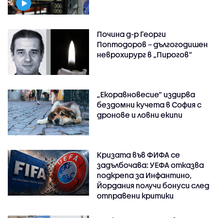
Почина д-р Георги
Поптодоров – дългогодишен
неврохирург в „Пирогов“
„Екоравновесие“ издирва
бездомни кучета в София с
дронове и ловни екипи
Кризата във ФИФА се
задълбочава: УЕФА отказва
подкрепа за Инфантино,
Йордания получи бонуси след
отправени критики