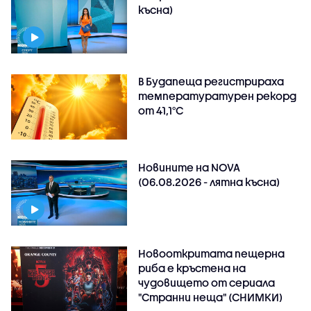
късна)
В Будапеща регистрираха
температуратурен рекорд
от 41,1°C
Новините на NOVA
(06.08.2026 - лятна късна)
Новооткритата пещерна
риба е кръстена на
чудовището от сериала
"Странни неща" (СНИМКИ)