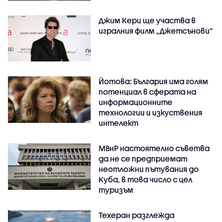
Джим Кери ще участва в
игралния филм „Джетсънови“
Йотова: България има голям
потенциал в сферата на
информационните
технологии и изкуствения
интелект
МВнР настоятелно съветва
да не се предприемат
неотложни пътувания до
Куба, в това число с цел
туризъм
Техеран разглежда