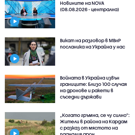
Новините на NOVA
(08.08.2026 - централна)
Викат на разговор в МВнР
посланика на Украйна у нас
Войната в Украйна извън
границите: Близо 100 случая
на дронове и ракети в
съседни държави
„Когато гръмна, се чу силно“:
Жители в района на Кардам
с разказ от мястото на
падналия дрон