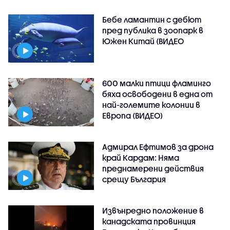
Бебе ламантин с дебют
пред публика в зоопарк в
Южен Китай (ВИДЕО
600 малки птици фламинго
бяха освободени в една от
най-големите колонии в
Европа (ВИДЕО)
Адмирал Ефтимов за дрона
край Кардам: Няма
преднамерени действия
срещу България
Извънредно положение в
канадската провинция