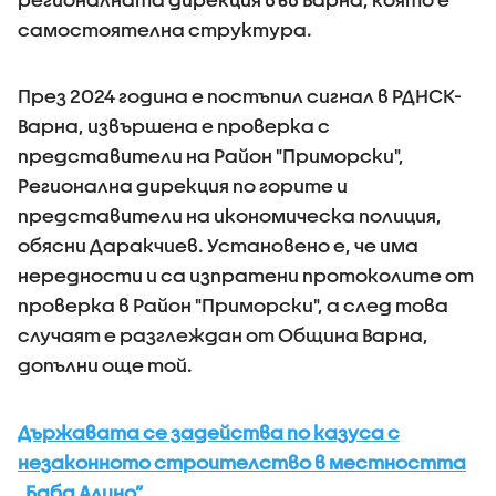
самостоятелна структура.
През 2024 година е постъпил сигнал в РДНСК-
Варна, извършена е проверка с
представители на Район "Приморски",
Регионална дирекция по горите и
представители на икономическа полиция,
обясни Даракчиев. Установено е, че има
нередности и са изпратени протоколите от
проверка в Район "Приморски", а след това
случаят е разглеждан от Община Варна,
допълни още той.
Държавата се задейства по казуса с
незаконното строителство в местността
„Баба Алино”