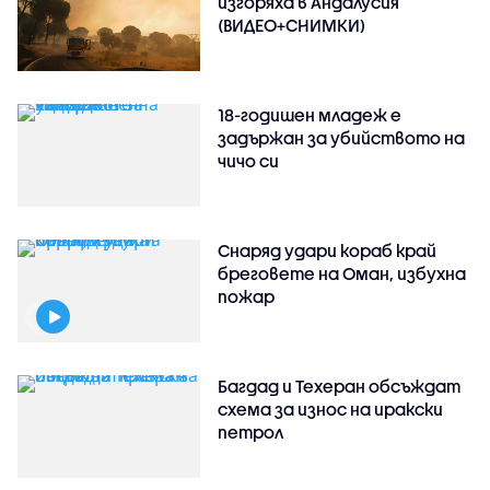
изгоряха в Андалусия
(ВИДЕО+СНИМКИ)
18-годишен младеж е
задържан за убийството на
чичо си
Снаряд удари кораб край
бреговете на Оман, избухна
пожар
Багдад и Техеран обсъждат
схема за износ на иракски
петрол