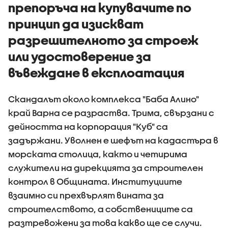
препоръча на купувачите по
принцип да изискват
разрешителното за строеж
или удостоверение за
въвеждане в експлоатация
Скандалът около комплекса "Баба Алино"
край Варна се разраства. Трима, свързани с
дейността на корпорация "Куб" са
задържани. Уволнен е шефът на кадастъра в
морската столица, както и четирима
служители на дирекцията за строителен
контрол в Общината. Институциите
взаимно си прехвърлят вината за
строителството, а собствениците са
разтревожени за това какво ще се случи.