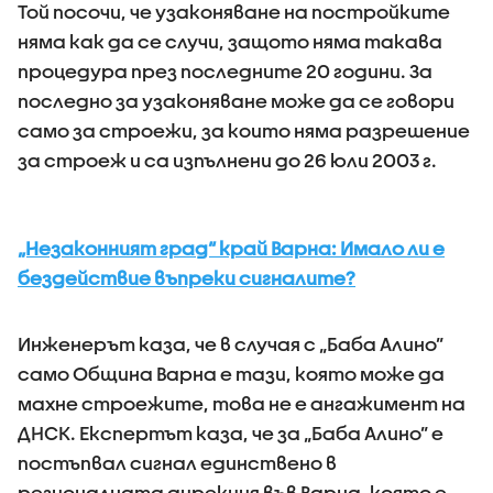
Той посочи, че узаконяване на постройките
няма как да се случи, защото няма такава
процедура през последните 20 години. За
последно за узаконяване може да се говори
само за строежи, за които няма разрешение
за строеж и са изпълнени до 26 юли 2003 г.
„Незаконният град“ край Варна: Имало ли е
бездействие въпреки сигналите?
Инженерът каза, че в случая с „Баба Алино”
само Община Варна е тази, която може да
махне строежите, това не е ангажимент на
ДНСК. Експертът каза, че за „Баба Алино” е
постъпвал сигнал единствено в
регионалната дирекция във Варна, която е