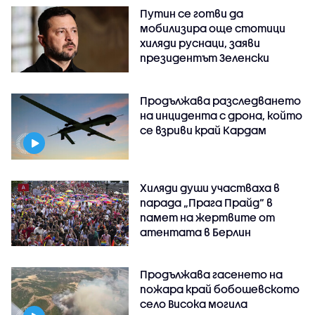
Путин се готви да
мобилизира още стотици
хиляди руснаци, заяви
президентът Зеленски
Продължава разследването
на инцидента с дрона, който
се взриви край Кардам
Хиляди души участваха в
парада „Прага Прайд“ в
памет на жертвите от
атентата в Берлин
Продължава гасенето на
пожара край бобошевското
село Висока могила