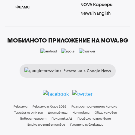
NOVA Кариери
Филми
News in English
МОБИЛНОТО ПРИЛОЖЕНИЕ НА NOVA.BG
Четете ни в Google News
Реклама
Реклама избори 2026
Разпространение на канали
Тарифа за откъси
Доставчици
Контакти
Общи условия
Поверителност
Политика ЛД
Правила за ползване
Етика и съответствие
Платени публикации