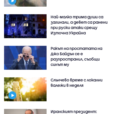
Най-малко трима души са
загинали, а девет са ранени
при руски атаки срещу
Източна Украйна
Ракът на простатата на
Джо Байдън се е
разпространил, съобщи
синът му
Слънчево време с локални
валежи в неделя
Иранският президент: