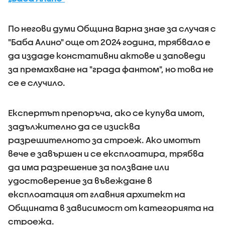
По негови думи Община Варна знае за случая с
"Баба Алино" още от 2024 година, трябвало е
да издаде констативни актове и заповеди
за премахване на "града фантом", но това не
се е случило.
Експертът препоръча, ако се купува имот,
задължително да се изисква
разрешителното за строеж. Ако имотът
вече е завършен и се експлоатира, трябва
да има разрешение за ползване или
удостоверение за въвеждане в
експлоатация от главния архитект на
Общината в зависимост от категорията на
строежа.