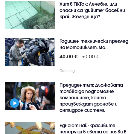
Хит в TikTok: Лечебни или
опасни са "дивите" басейни
край Железница?
Годишен технически преглед
на мотоциклет, мо..
40.00 €
50.00 €
Grabo.bg
Президентът: Държавата
трябва да подпомогне
компаниите, които
произвеждат дронове и
антидрон системи
Една от най-красивите
пеперуди в света се появи в