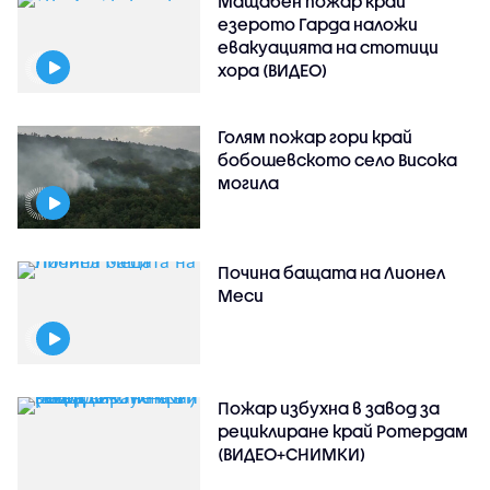
Мащабен пожар край
езерото Гарда наложи
евакуацията на стотици
хора (ВИДЕО)
Голям пожар гори край
бобошевското село Висока
могила
Почина бащата на Лионел
Меси
Пожар избухна в завод за
рециклиране край Ротердам
(ВИДЕО+СНИМКИ)