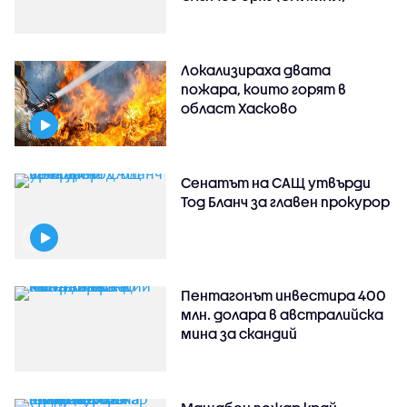
Локализираха двата
пожара, които горят в
област Хасково
Сенатът на САЩ утвърди
Тод Бланч за главен прокурор
Пентагонът инвестира 400
млн. долара в австралийска
мина за скандий