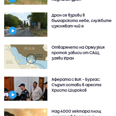
Дрон се взриви в
българското небе, службите
изясняват чий е
Отварянето на Ормузкия
проток зависи от САЩ,
заяви Иран
Аферата с ВиК – Бургас:
Съдът остави в ареста
Христо Широков
Над 4000 хектара площ