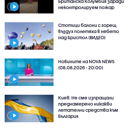
Британска Колумбия заради
неконтролируем пожар
Стотици балони с горещ
въздух полетяха в небето
над Бристол (ВИДЕО)
Новините на NOVA NEWS
(08.08.2026 - 20:00)
Киев: Не сме изпращали
преднамерено никакви
летателни средства към
България