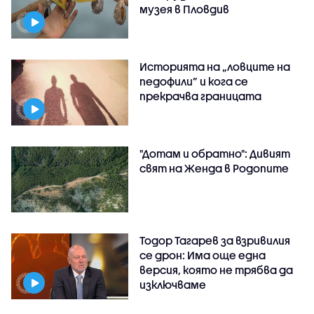
музея в Пловдив
Историята на „ловците на
педофили” и кога се
прекрачва границата
"Дотам и обратно": Дивият
свят на Женда в Родопите
Тодор Тагарев за взривилия
се дрон: Има още една
версия, която не трябва да
изключваме