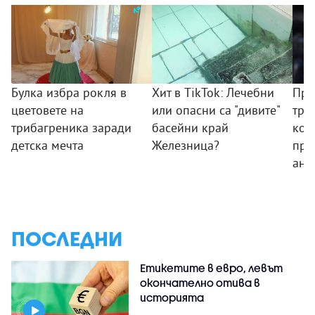
Булка избра рокля в
Хит в TikTok: Лечебни
Пре
цветовете на
или опасни са "дивите"
тря
трибагреника заради
басейни край
ком
детска мечта
Железница?
про
ант
ПОСЛЕДНИ
Етикетите в евро, левът
окончателно отива в
историята