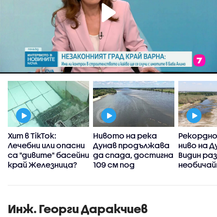
Хит в TikTok:
Нивото на река
Рекордно
Лечебни или опасни
Дунав продължава
ниво на Д
са "дивите" басейни
да спада, достигна
Видин ра
край Железница?
109 см под
необичай
условната нула
плажове
Инж. Георги Даракчиев