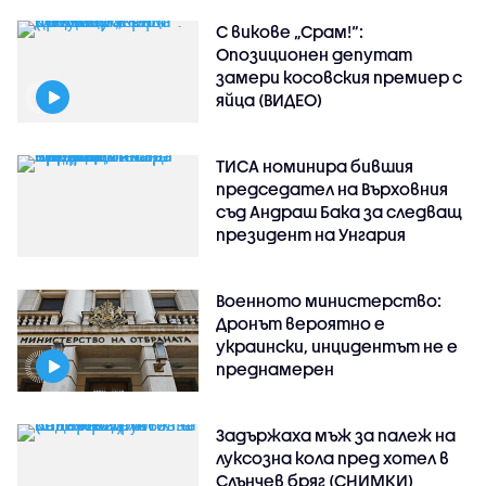
С викове „Срам!“:
Опозиционен депутат
замери косовския премиер с
яйца (ВИДЕО)
ТИСА номинира бившия
председател на Върховния
съд Андраш Бака за следващ
президент на Унгария
Военното министерство:
Дронът вероятно е
украински, инцидентът не е
преднамерен
Задържаха мъж за палеж на
луксозна кола пред хотел в
Слънчев бряг (СНИМКИ)