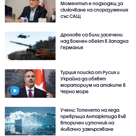
Моментът е подходящ за
сключване на споразумение
със САЩ
Дронове са били засечени
над военен обект в Западна
Германия
Турция поиска от Русия и
Украйна да обявят
мораториум на атаките в
Черно море
Учени: Топенето на леда
превръща Антарктида във
вторичен източник на
живачно замърсяване