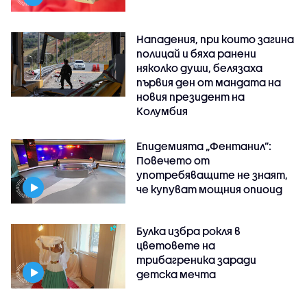
Нападения, при които загина
полицай и бяха ранени
няколко души, белязаха
първия ден от мандата на
новия президент на
Колумбия
Епидемията „Фентанил”:
Повечето от
употребяващите не знаят,
че купуват мощния опиоид
Булка избра рокля в
цветовете на
трибагреника заради
детска мечта