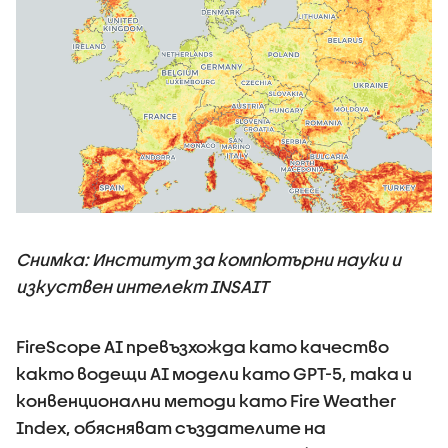
Снимка: Институт за компютърни науки и
изкуствен интелект INSAIT
FireScope AI превъзхожда като качество
както водещи AI модели като GPT-5, така и
конвенционални методи като Fire Weather
Index, обясняват създателите на