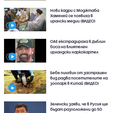
Нови кадри с Моджтаба
Хаменей се появиха в
ирански медии (ВИДЕО)
ОАЕ екстрадираха в Дъблин
боса на влиятелен
ирландски наркокартел
Бебе пингвин от застрашен
вид радва посетителите на
зоопарк в Китай (ВИДЕО)
Зеленски заяви, че в Русия ще
бъдат разположени до 50