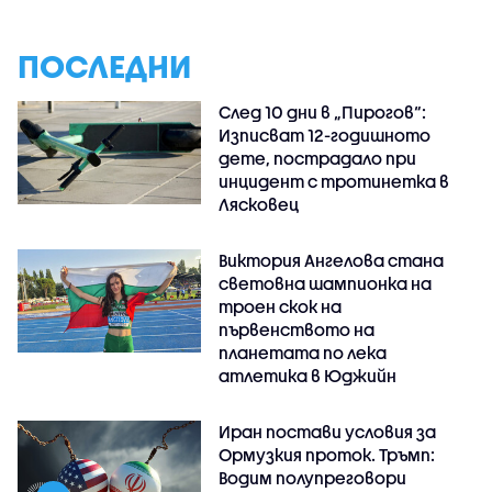
ПОСЛЕДНИ
След 10 дни в „Пирогов“:
Изписват 12-годишното
дете, пострадало при
инцидент с тротинетка в
Лясковец
Виктория Ангелова стана
световна шампионка на
троен скок на
първенството на
планетата по лека
атлетика в Юджийн
Иран постави условия за
Ормузкия проток. Тръмп:
Водим полупреговори