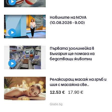
Новините на NOVA
(10.08.2026 - 9.00)
Първата зоолинейка в
България ще помага на
бедстващи животни
Релаксиращ масаж на гръб и
шия с масажна све..
12.53 €
17.90 €
Grabo.bg