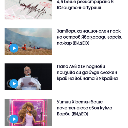
4,5 беше регистрирано в
Югоизточна Турция
Затвориха национален парк
на остров Ява заради горски
пожар (ВИДЕО)
Папа Лъв XIV поднови
призива си да бъде сложен
край на войната в Украйна
Уитни Хюстън беше
почетена със своя кукла
Барби (ВИДЕО)