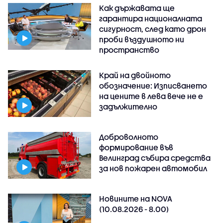
Как държавата ще
гарантира националната
сигурност, след като дрон
проби въздушното ни
пространство
Край на двойното
обозначение: Изписването
на цените в лева вече не е
задължително
Доброволното
формирование във
Велинград събира средства
за нов пожарен автомобил
Новините на NOVA
(10.08.2026 - 8.00)