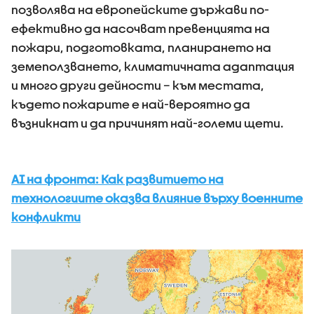
позволява на европейските държави по-
ефективно да насочват превенцията на
пожари, подготовката, планирането на
земеползването, климатичната адаптация
и много други дейности – към местата,
където пожарите е най-вероятно да
възникнат и да причинят най-големи щети.
AI на фронта: Как развитието на
технологиите оказва влияние върху военните
конфликти