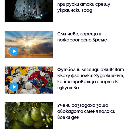
при руски атаки срещу
украински град
Слънчево, горещо и
пожароопасно време
Футболни легенди оживяват
върху фланелки: Художникът,
който превръща спорта в
изкуство
Учени разгадаха защо
авокадото сменя пола си
всеки ден