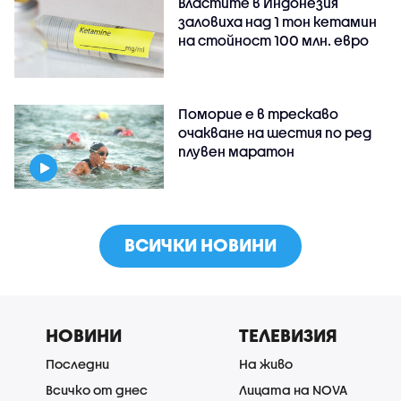
Властите в Индонезия
заловиха над 1 тон кетамин
на стойност 100 млн. евро
Поморие е в трескаво
очакване на шестия по ред
плувен маратон
ВСИЧКИ НОВИНИ
НОВИНИ
ТЕЛЕВИЗИЯ
Последни
На живо
Всичко от днес
Лицата на NOVA