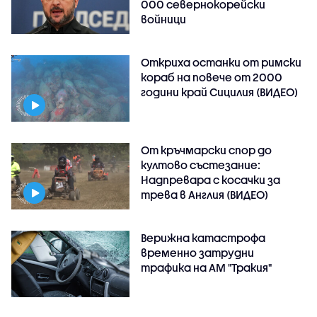
000 севернокорейски
войници
Откриха останки от римски
кораб на повече от 2000
години край Сицилия (ВИДЕО)
От кръчмарски спор до
култово състезание:
Надпревара с косачки за
трева в Англия (ВИДЕО)
Верижна катастрофа
временно затрудни
трафика на АМ "Тракия"