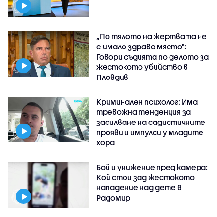
„По тялото на жертвата не
е имало здраво място":
Говори съдията по делото за
жестокото убийство в
Пловдив
Криминален психолог: Има
тревожна тенденция за
засилване на садистичните
прояви и импулси у младите
хора
Бой и унижение пред камера:
Кой стои зад жестокото
нападение над дете в
Радомир