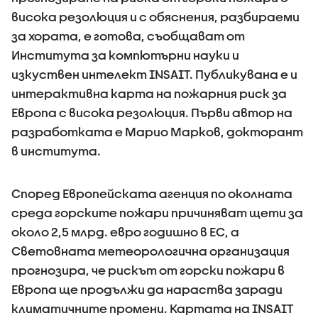
висока резолюция и с обяснения, разбираеми
за хората, е готова, съобщават от
Института за компютърни науки и
изкуствен интелект INSAIT. Публикувана е и
интерактивна карта на пожарния риск за
Европа с висока резолюция. Първи автор на
разработката е Марио Марков, докторант
в института.
Според Европейската агенция по околната
среда горските пожари причиняват щети за
около 2,5 млрд. евро годишно в ЕС, а
Световната метеорологична организация
прогнозира, че рискът от горски пожари в
Европа ще продължи да нараства заради
климатичните промени. Картата на INSAIT