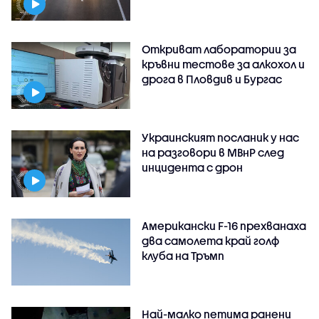
Откриват лаборатории за
кръвни тестове за алкохол и
дрога в Пловдив и Бургас
Украинският посланик у нас
на разговори в МВнР след
инцидента с дрон
Американски F-16 прехванаха
два самолета край голф
клуба на Тръмп
Най-малко петима ранени