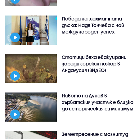
Победа на шахматната
дъска: Надя Тончева с нов
международен успех
Стотици бяха евакуирани
заради горския пожар в
Андалусия (ВИДЕО)
Нивото на Дунав в
хърватския участък е близко
до историческия си минимум
Земетресение с магнитуд