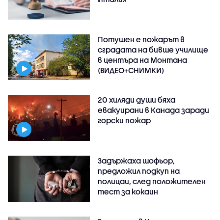
Потушен е пожарът в
сградата на бивше училище
в центъра на Монтана
(ВИДЕО+СНИМКИ)
20 хиляди души бяха
евакуирани в Канада заради
горски пожар
Задържаха шофьор,
предложил подкуп на
полицаи, след положителен
тест за кокаин