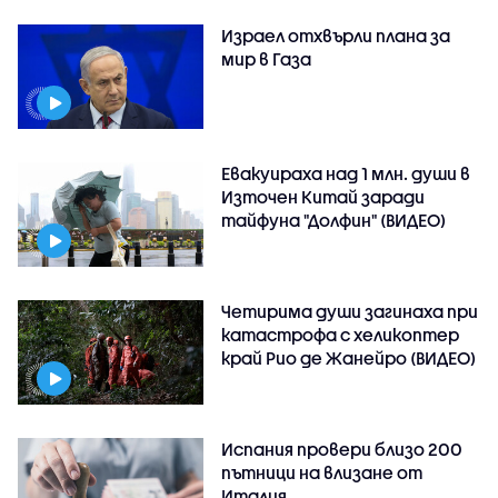
Израел отхвърли плана за
мир в Газа
Евакуираха над 1 млн. души в
Източен Китай заради
тайфуна "Долфин" (ВИДЕО)
Четирима души загинаха при
катастрофа с хеликоптер
край Рио де Жанейро (ВИДЕО)
Испания провери близо 200
пътници на влизане от
Италия