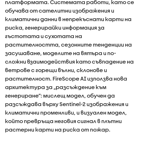
платформата. Системата работи, като се
обучава от сателитни изображения и
климатични данни в непрекъснати карти на
риска, генерирайки информация за
гъстотата и сухотата на
растителността, сезонните тенденции на
засушаване, моделите на вятъра и по-
сложни взаимодействия като съвпадение на
ветрове с горещи вълни, склонове и
растителност. FireScope AI използва нова
архитектура за „разсъждение към
генериране“: мислещ модел, обучен да
разсъждава върху Sentinel-2 изображения и
климатични променливи, и визуален модел,
който превръща неговия сигнал в плътни
растерни карти на риска от пожар.