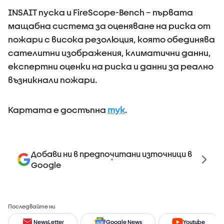
INSAIT пуска и FireScope-Bench – първата
мащабна система за оценяване на риска от
пожари с висока резолюция, която обединява
сателитни изображения, климатични данни,
експертни оценки на риска и данни за реално
възникнали пожари.
Картата е достъпна
тук
.
Добави ни в предпочитани източници в
Google
Последвайте ни
NewsLetter
Google News
Youtube