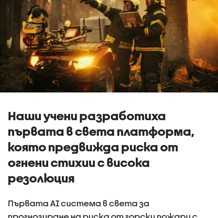
Наши учени разработиха
първата в света платформа,
която предвижда риска от
огнени стихии с висока
резолюция
Първата AI система в света за
прогнозиране на риска от горски пожари с