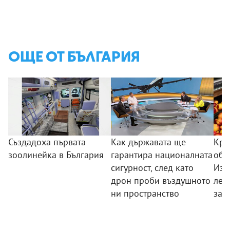
ОЩЕ ОТ БЪЛГАРИЯ
Създадоха първата
Как държавата ще
Кра
зоолинейка в България
гарантира националната
обо
сигурност, след като
Изп
дрон проби въздушното
лев
ни пространство
зад