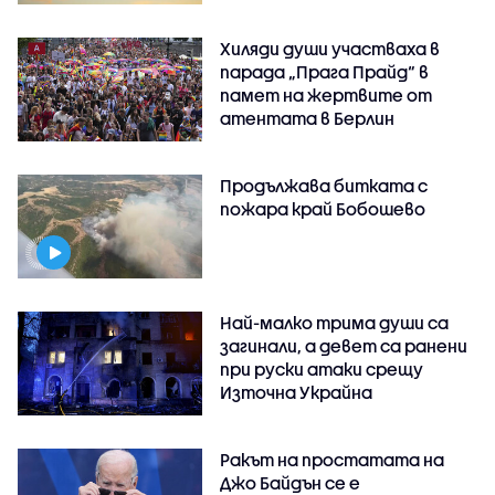
Хиляди души участваха в
парада „Прага Прайд“ в
памет на жертвите от
атентата в Берлин
Продължава битката с
пожара край Бобошево
Най-малко трима души са
загинали, а девет са ранени
при руски атаки срещу
Източна Украйна
Ракът на простатата на
Джо Байдън се е