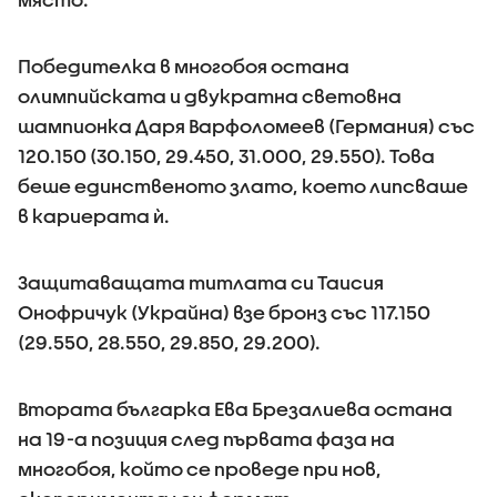
Победителка в многобоя остана
олимпийската и двукратна световна
шампионка Даря Варфоломеев (Германия) със
120.150 (30.150, 29.450, 31.000, 29.550). Това
беше единственото злато, което липсваше
в кариерата ѝ.
Защитаващата титлата си Таисия
Онофричук (Украйна) взе бронз със 117.150
(29.550, 28.550, 29.850, 29.200).
Втората българка Ева Брезалиева остана
на 19-а позиция след първата фаза на
многобоя, който се проведе при нов,