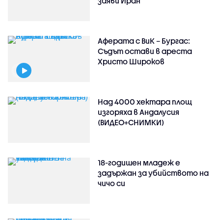
заяви Иран
Аферата с ВиК – Бургас:
Съдът остави в ареста
Христо Широков
Над 4000 хектара площ
изгоряха в Андалусия
(ВИДЕО+СНИМКИ)
18-годишен младеж е
задържан за убийството на
чичо си