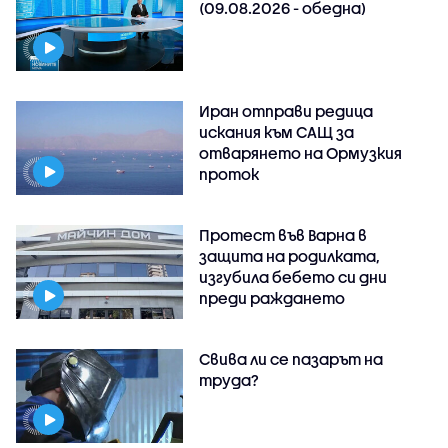
(09.08.2026 - обедна)
Иран отправи редица
искания към САЩ за
отварянето на Ормузкия
проток
Протест във Варна в
защита на родилката,
изгубила бебето си дни
преди раждането
Свива ли се пазарът на
труда?