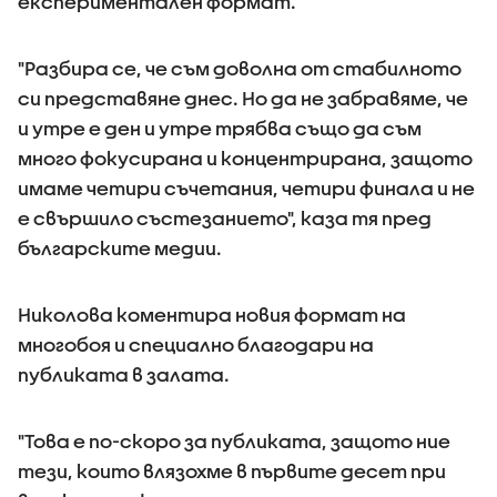
експериментален формат.
"Разбира се, че съм доволна от стабилното
си представяне днес. Но да не забравяме, че
и утре е ден и утре трябва също да съм
много фокусирана и концентрирана, защото
имаме четири съчетания, четири финала и не
е свършило състезанието", каза тя пред
българските медии.
Николова коментира новия формат на
многобоя и специално благодари на
публиката в залата.
"Това е по-скоро за публиката, защото ние
тези, които влязохме в първите десет при