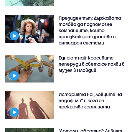
Президентът: Държавата
трябва да подпомогне
компаниите, които
произвеждат дронове и
антидрон системи
Една от най-красивите
пеперуди в света се появи в
музея в Пловдив
Историята на „ловците на
педофили” и кога се
прекрачва границата
"Дотам и обратно": Дивият