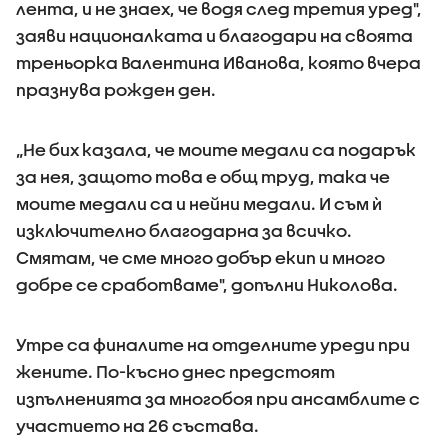
лента, и не знаех, че водя след третия уред",
заяви националката и благодари на своята
треньорка Валентина Иванова, която вчера
празнува рожден ден.
„Не бих казала, че моите медали са подарък
за нея, защото това е общ труд, така че
моите медали са и нейни медали. И съм ѝ
изключително благодарна за всичко.
Смятам, че сме много добър екип и много
добре се сработваме", допълни Николова.
Утре са финалите на отделните уреди при
жените. По-късно днес предстоят
изпълненията за многобоя при ансамблите с
участието на 26 състава.