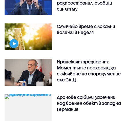
разпространил, съобщи
синът му
Слънчево време с локални
валежи в неделя
Иранският президент:
Моментът е подходящ за
сключване на споразумение
със САЩ
Дронове са били засечени
над военен обект в Западна
Германия