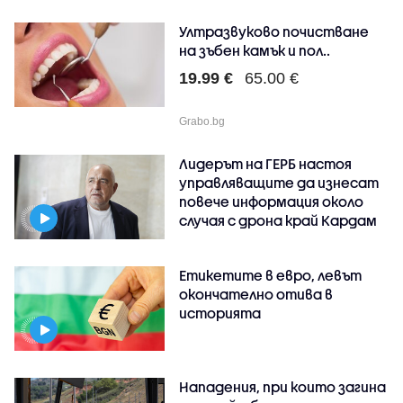
Ултразвуково почистване
на зъбен камък и пол..
19.99 €
65.00 €
Grabo.bg
Лидерът на ГЕРБ настоя
управляващите да изнесат
повече информация около
случая с дрона край Кардам
Етикетите в евро, левът
окончателно отива в
историята
Нападения, при които загина