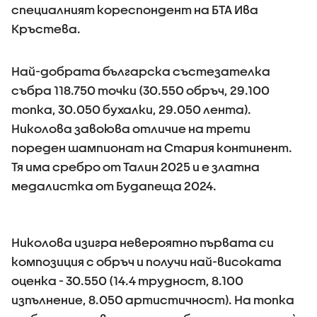
специалният кореспондент на БТА Ива
Кръстева.
Най-добрата българска състезателка
събра 118.750 точки (30.550 обръч, 29.100
топка, 30.050 бухалки, 29.050 лента).
Николова завоюва отличие на трети
пореден шампионат на Стария континент.
Тя има сребро от Талин 2025 и е златна
медалистка от Будапеща 2024.
Николова изигра невероятно първата си
композиция с обръч и получи най-високата
оценка - 30.550 (14.4 трудност, 8.100
изпълнение, 8.050 артистичност). На топка