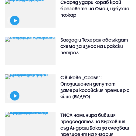
Снаряд удари кораб край
бреговете на Оман, избухна
пожар
Багдад и Техеран обсъждат
схема за износ на иракски
петрол
С викове „Срам!“:
Опозиционен депутат
замери косовския премиер с
яйца (ВИДЕО)
ТИСА номинира бившия
председател на Върховния
съд Андраш Бака за следващ
президент на Унгария