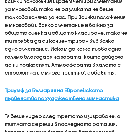
всички положения играем четири съчетания
за многобой, така че разликата не беше
толкова голяма за нас. При всички положения
е многобой и всяко съчетание е важно за
общата оценка и общото класиране, така че
ти трябва да си концентриран във всяко
едно съчетание. Искам да кажа първо едно
голямо благодаря на хората, които дойдоха
да ни подкрепят. Атмосферата в залата е
страхотна и е много приятно", добави тя.
Триумф за България на Европейското
първенство по художествена гимнастика
Тя беше лидер след третото изиграване, а
титлата се реши в последната ротация,
когато шампионката Даря Варфоломеев