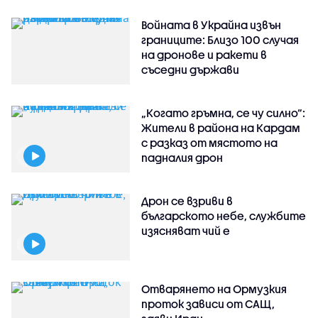
Войната в Украйна извън
границите: Близо 100 случая
на дронове и ракети в
съседни държави
„Когато гръмна, се чу силно“:
Жители в района на Кардам
с разказ от мястото на
падналия дрон
Дрон се взриви в
българското небе, службите
изясняват чий е
Отварянето на Ормузкия
проток зависи от САЩ,