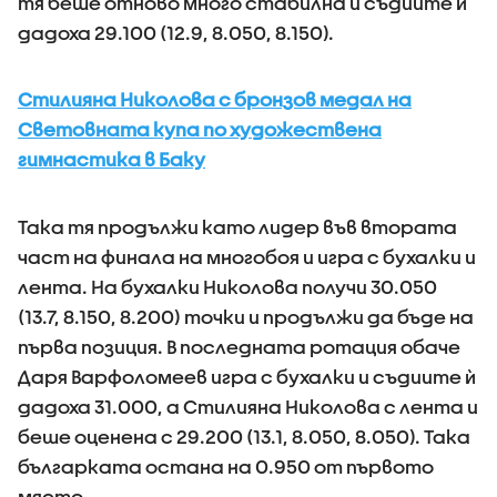
тя беше отново много стабилна и съдиите ѝ
дадоха 29.100 (12.9, 8.050, 8.150).
Стилияна Николова с бронзов медал на
Световната купа по художествена
гимнастика в Баку
Така тя продължи като лидер във втората
част на финала на многобоя и игра с бухалки и
лента. На бухалки Николова получи 30.050
(13.7, 8.150, 8.200) точки и продължи да бъде на
първа позиция. В последната ротация обаче
Даря Варфоломеев игра с бухалки и съдиите ѝ
дадоха 31.000, а Стилияна Николова с лента и
беше оценена с 29.200 (13.1, 8.050, 8.050). Така
българката остана на 0.950 от първото
място.