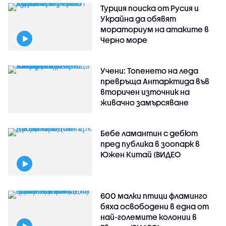
Турция поиска от Русия и
Украйна да обявят
мораториум на атаките в
Черно море
Учени: Топенето на леда
превръща Антарктида във
вторичен източник на
живачно замърсяване
Бебе ламантин с дебют
пред публика в зоопарк в
Южен Китай (ВИДЕО
600 малки птици фламинго
бяха освободени в една от
най-големите колонии в