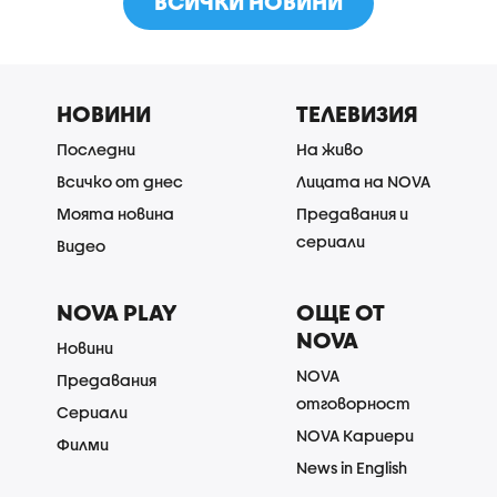
ВСИЧКИ НОВИНИ
НОВИНИ
ТЕЛЕВИЗИЯ
Последни
На живо
Всичко от днес
Лицата на NOVA
Моята новина
Предавания и
сериали
Видео
NOVA PLAY
ОЩЕ ОТ
NOVA
Новини
NOVA
Предавания
отговорност
Сериали
NOVA Кариери
Филми
News in English