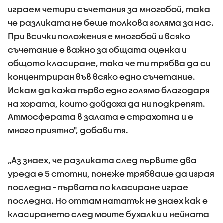
играем четири съчетания за многобой, така
че разликата не беше толкова голяма за нас.
При всички положения е многобой и всяко
съчетание е важно за общата оценка и
общото класиране, така че ти трябва да си
концентриран във всяко едно съчетание.
Искам да кажа първо едно голямо благодаря
на хората, които дойдоха да ни подкрепят.
Атмосферата в залата е страхотна и е
много приятно", добави тя.
„Аз знаех, че разликата след първите два
уреда е 5 стотни, понеже трябваше да играя
последна - първата по класиране играе
последна. Но оттам нататък не знаех как е
класирането след моите бухалки и нейната