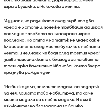
игра с бухалки, а Николова с лента.
"Аз знаех, че разликата след първите два
уреда е 5 стотни, понеже трябваше да играя
последна - първата по класиране играе
последна. Но оттам нататък не знаех как е
класирането след моите бухалки и нейната
лента, и не знаех, че водя след третия уред",
заяви националката и благодари на своята
треньорка Валентина Иванова, която вчера
празнува рожден ден.
"Не бих казала, че моите медали са подарък
за нея, защото това е общ труд, така че
моите медали са и нейни медали. И съм й
изключително благодарна за всичко.