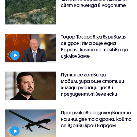
свят на Женда в Родопите
Тодор Тагарев за взривилия
се дрон: Има още една
версия, която не трябва да
изключваме
Путин се готви да
мобилизира още стотици
хиляди руснаци, заяви
президентът Зеленски
Продължава разследването
на инцидента с дрона, който
се взриви край Кардам