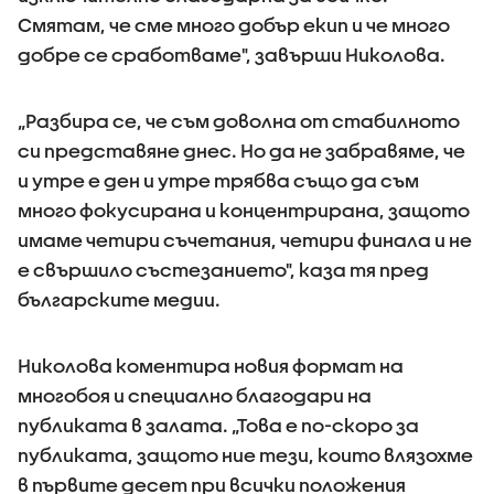
Смятам, че сме много добър екип и че много
добре се сработваме", завърши Николова.
„Разбира се, че съм доволна от стабилното
си представяне днес. Но да не забравяме, че
и утре е ден и утре трябва също да съм
много фокусирана и концентрирана, защото
имаме четири съчетания, четири финала и не
е свършило състезанието", каза тя пред
българските медии.
Николова коментира новия формат на
многобоя и специално благодари на
публиката в залата. „Това е по-скоро за
публиката, защото ние тези, които влязохме
в първите десет при всички положения