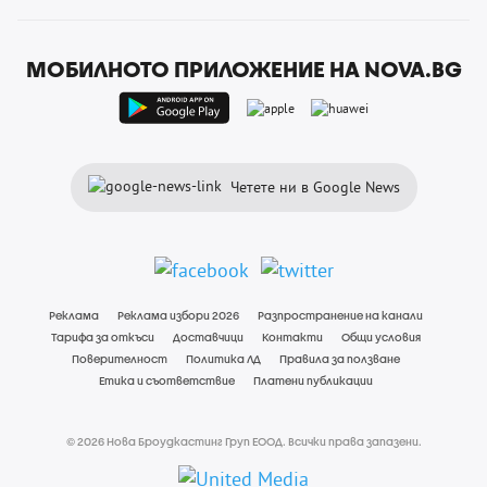
МОБИЛНОТО ПРИЛОЖЕНИЕ НА NOVA.BG
Четете ни в Google News
Реклама
Реклама избори 2026
Разпространение на канали
Тарифа за откъси
Доставчици
Контакти
Общи условия
Поверителност
Политика ЛД
Правила за ползване
Етика и съответствие
Платени публикации
© 2026 Нова Броудкастинг Груп ЕООД. Всички права запазени.