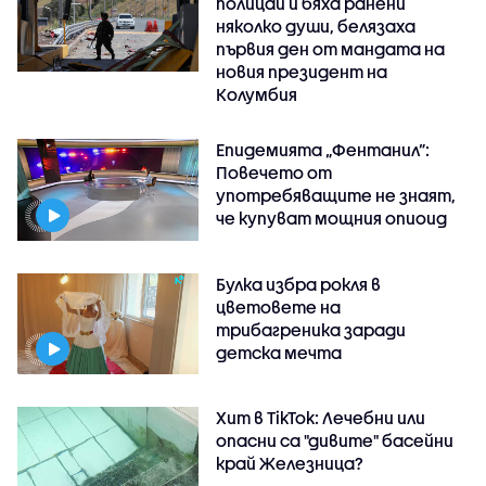
полицай и бяха ранени
няколко души, белязаха
първия ден от мандата на
новия президент на
Колумбия
Епидемията „Фентанил”:
Повечето от
употребяващите не знаят,
че купуват мощния опиоид
Булка избра рокля в
цветовете на
трибагреника заради
детска мечта
Хит в TikTok: Лечебни или
опасни са "дивите" басейни
край Железница?