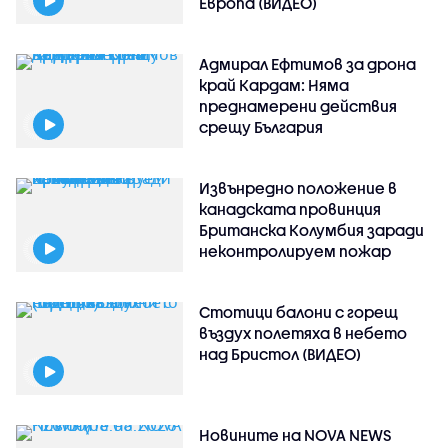
Европа (ВИДЕО)
Адмирал Ефтимов за дрона
край Кардам: Няма
преднамерени действия
срещу България
Извънредно положение в
канадската провинция
Британска Колумбия заради
неконтролируем пожар
Стотици балони с горещ
въздух полетяха в небето
над Бристол (ВИДЕО)
Новините на NOVA NEWS