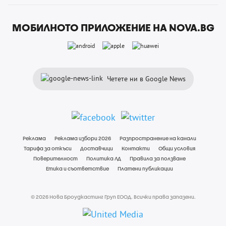
МОБИЛНОТО ПРИЛОЖЕНИЕ НА NOVA.BG
Четете ни в Google News
Реклама
Реклама избори 2026
Разпространение на канали
Тарифа за откъси
Доставчици
Контакти
Общи условия
Поверителност
Политика ЛД
Правила за ползване
Етика и съответствие
Платени публикации
© 2026 Нова Броудкастинг Груп ЕООД. Всички права запазени.