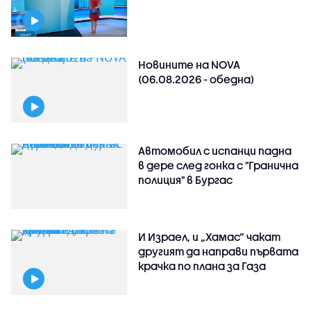
Новините на NOVA
(06.08.2026 - обедна)
Автомобил с испанци падна
в дере след гонка с "Гранична
полиция" в Бургас
И Израел, и „Хамас“ чакат
другият да направи първата
крачка по плана за Газа