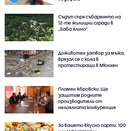
Съдът спря събарянето на
12-те жилищни сгради в
„Баба Алино“
Доживотен затвор за мъжа,
врязал се с кола в
протестиращи в Мюнхен
Пламен Абровски: Ще
защитим родните
производители от
нелоялната конкуренция
За вашето вкусно парти: 100