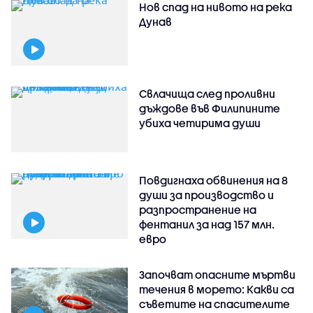
Нов спад на нивото на река
Дунав
Свлачища след проливни
дъждове във Филипините
убиха четирима души
Повдигнаха обвинения на 8
души за производство и
разпространение на
фентанил за над 157 млн.
евро
Започват опасните мъртви
течения в морето: Какви са
съветите на спасителите