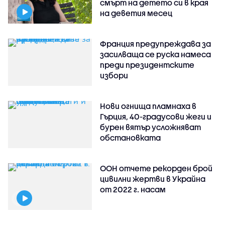
смърт на детето си в края
на деветия месец
Франция предупреждава за
засилваща се руска намеса
преди президентските
избори
Нови огнища пламнаха в
Гърция, 40-градусови жеги и
бурен вятър усложняват
обстановката
ООН отчете рекорден брой
цивилни жертви в Украйна
от 2022 г. насам