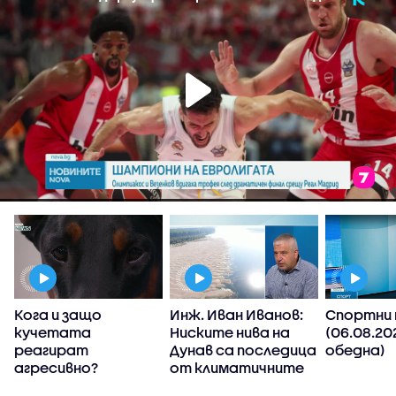
Кога и защо
Инж. Иван Иванов:
Спортни 
кучетата
Ниските нива на
(06.08.20
реагират
Дунав са последица
обедна)
е
агресивно?
от климатичните
промени, такива