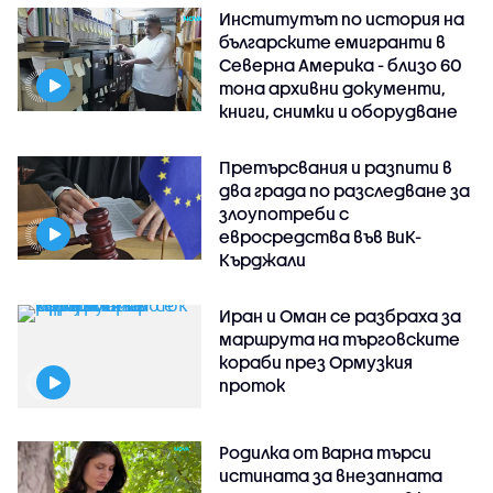
Институтът по история на
българските емигранти в
Северна Америка - близо 60
тона архивни документи,
книги, снимки и оборудване
Претърсвания и разпити в
два града по разследване за
злоупотреби с
евросредства във ВиК-
Кърджали
Иран и Оман се разбраха за
маршрута на търговските
кораби през Ормузкия
проток
Родилка от Варна търси
истината за внезапната