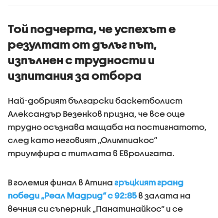
явления ще
зачестяват
Той подчерта, че успехът е
резултат от дълъг път,
изпълнен с трудности и
изпитания за отбора
Най-добрият български баскетболист
Александър Везенков призна, че все още
трудно осъзнава мащаба на постигнатото,
след като неговият „Олимпиакос“
триумфира с титлата в Евролигата.
В големия финал в Атина
гръцкият гранд
победи „Реал Мадрид“ с 92:85
в залата на
вечния си съперник „Панатинайкос“ и се