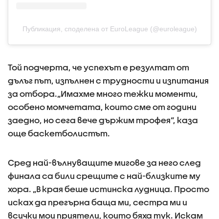
Публикация, споделена от EuroLeague (@euroleague)
Той подчерта, че успехът е резултат от
дълъг път, изпълнен с трудности и изпитания
за отбора.„Имахме много тежки моменти,
особено момчетата, които сме от години
заедно, но сега вече държим трофея“, каза
още баскетболистът.
Сред най-вълнуващите мигове за него след
финала са били срещите с най-близките му
хора. „В края беше истинска лудница. Просто
исках да прегърна баща ми, сестра ми и
всички мои приятели, които бяха тук. Искам