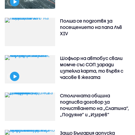
Полша се подготвя за
посещението на папа Лъв
XIV
Шофьор на автобус свали
момче със СОП заради
изтекла карта, то вървя с
часове в жегата
Столичната община
подписва договор за
почистването на „Слатина”,
„Подуяне” и „Изгрев”
Защо България допуска