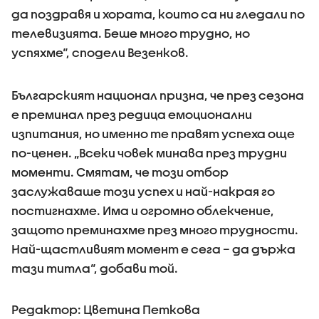
да поздравя и хората, които са ни гледали по
телевизията. Беше много трудно, но
успяхме“, сподели Везенков.
Българският национал призна, че през сезона
е преминал през редица емоционални
изпитания, но именно те правят успеха още
по-ценен. „Всеки човек минава през трудни
моменти. Смятам, че този отбор
заслужаваше този успех и най-накрая го
постигнахме. Има и огромно облекчение,
защото преминахме през много трудности.
Най-щастливият момент е сега – да държа
тази титла“, добави той.
Редактор: Цветина Петкова