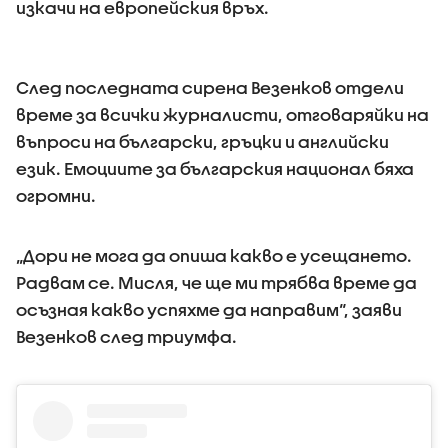
изкачи на европейския връх.
След последната сирена Везенков отдели
време за всички журналисти, отговаряйки на
въпроси на български, гръцки и английски
език. Емоциите за българския национал бяха
огромни.
„Дори не мога да опиша какво е усещането.
Радвам се. Мисля, че ще ми трябва време да
осъзная какво успяхме да направим“, заяви
Везенков след триумфа.