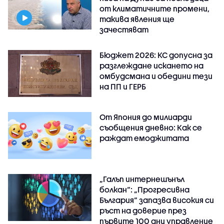
от климатичните промени,
такива явления ще
зачестяват
Бюджет 2026: КС допусна за
разглеждане искането на
омбудсмана и обедини тези
на ПП и ГЕРБ
От Япония до милиарди
съобщения дневно: Как се
раждат емоджитата
„Галъп интернешънъл
болкан“: „Прогресивна
България“ запазва високия си
ръст на доверие през
първите 100 дни управление