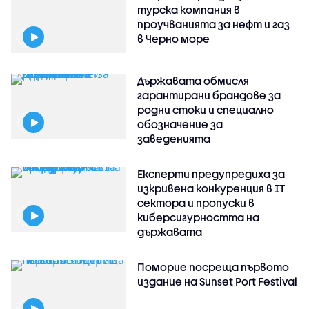
турска компания в
проучванията за нефт и газ
в Черно море
Държавата обмисля
гарантирани брандове за
родни стоки и специално
обозначение за
заведенията
Експерти предупредиха за
изкривена конкуренция в IT
сектора и пропуски в
киберсигурността на
държавата
Поморие посреща първото
издание на Sunset Port Festival