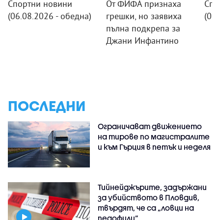
Спортни новини
От ФИФА признаха
Спо
(06.08.2026 - обедна)
грешки, но заявиха
(05.
пълна подкрепа за
Джани Инфантино
ПОСЛЕДНИ
Ограничават движението
на тирове по магистралите
и към Гърция в петък и неделя
Тийнейджърите, задържани
за убийството в Пловдив,
твърдят, че са „ловци на
педофили”