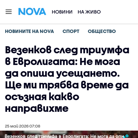
НОВИНИ
НА ЖИВО
НОВИНИТЕ НА NOVA
СПОРТ
ОБЩЕСТВО
Везенков след триумфа
в Евролигата: Не мога
да опиша усещането.
Ще ми трябва време да
осъзная какво
направихме
25 май 2026 07:08