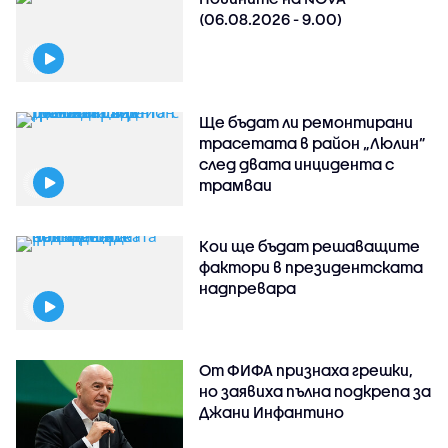
(06.08.2026 - 9.00)
Ще бъдат ли ремонтирани
трасетата в район „Люлин”
след двата инцидента с
трамваи
Кои ще бъдат решаващите
фактори в президентската
надпревара
От ФИФА признаха грешки,
но заявиха пълна подкрепа за
Джани Инфантино