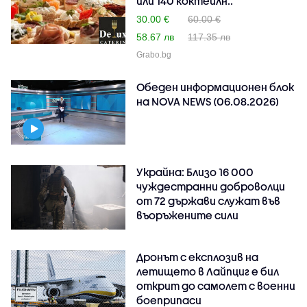
или 140 коктейлн..
30.00 €
60.00 €
58.67 лв
117.35 лв
Grabo.bg
Обеден информационен блок
на NOVA NEWS (06.08.2026)
Украйна: Близо 16 000
чуждестранни доброволци
от 72 държави служат във
въоръжените сили
Дронът с експлозив на
летището в Лайпциг е бил
открит до самолет с военни
боеприпаси