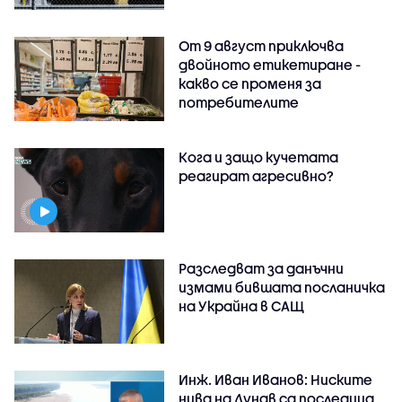
От 9 август приключва
двойното етикетиране -
какво се променя за
потребителите
Кога и защо кучетата
реагират агресивно?
Разследват за данъчни
измами бившата посланичка
на Украйна в САЩ
Инж. Иван Иванов: Ниските
нива на Дунав са последица