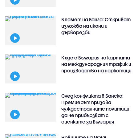
В памет на Ванга: Откриват
изложба на икони и
дърворезби
Къде е България на картата
на международния трафик и
производство на наркотици
След конфликта в Банско:
Премиерът призова
чуждестранните политици
да не прибързват с
оценките за България
Новините на NOVA