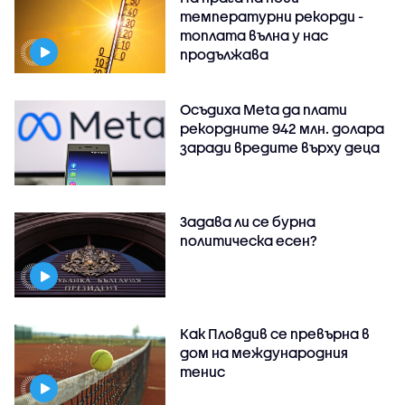
температурни рекорди -
топлата вълна у нас
продължава
Осъдиха Meta да плати
рекордните 942 млн. долара
заради вредите върху деца
Задава ли се бурна
политическа есен?
Как Пловдив се превърна в
дом на международния
тенис