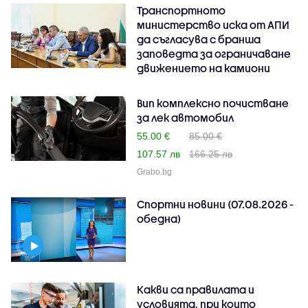
Транспортното
министерство иска от АПИ
да съгласува с бранша
заповедта за ограничаване
движението на камиони
Вип комплексно почистване
за лек автомобил
55.00 €
85.00 €
107.57 лв
166.25 лв
Grabo.bg
Спортни новини (07.08.2026 -
обедна)
Какви са правилата и
условията, при които