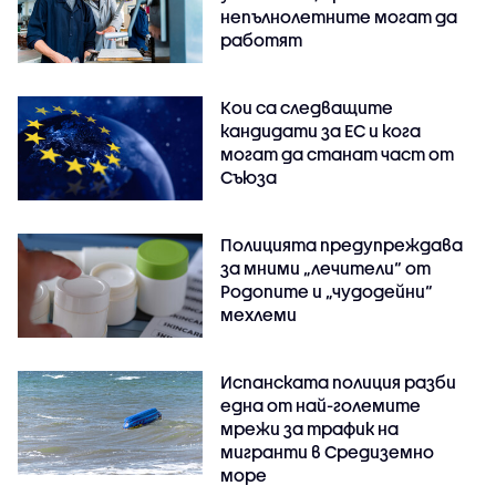
непълнолетните могат да
работят
Кои са следващите
кандидати за ЕС и кога
могат да станат част от
Съюза
Полицията предупреждава
за мними „лечители“ от
Родопите и „чудодейни“
мехлеми
Испанската полиция разби
една от най-големите
мрежи за трафик на
мигранти в Средиземно
море