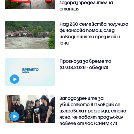
газоразпределителна
станция
Над 260 семейства получиха
финансова помощ след
наводненията през май и
юни
Прогноза за времето
(07.08.2026 - обедна)
Заподозрените за
убийството в Пловдив се
изправиха пред съда, стана
ясно, че побоят продължил
повече от час (СНИМКИ)