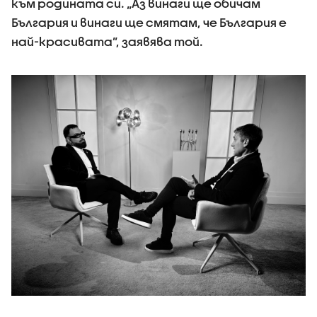
към родината си. „Аз винаги ще обичам
България и винаги ще смятам, че България е
най-красивата”, заявява той.