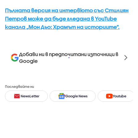
Пълната версия на интервюто със Стилиян
Петров може да бъде гледана в YouTube
канала „Мон Дьо: Храмът на историите“.
Добави ни в предпочитани източници в
Google
Последвайте ни
NewsLetter
Google News
Youtube