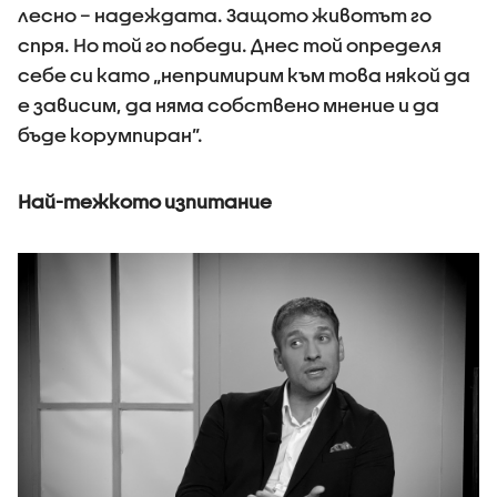
лесно – надеждата. Защото животът го
спря. Но той го победи. Днес той определя
себе си като „непримирим към това някой да
е зависим, да няма собствено мнение и да
бъде корумпиран”.
Най-тежкото изпитание