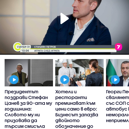
Президентът
Хотели и
Георги Пе
поздрави Стефан
ресторанти
свалянет
Цанев за 90-ата му
преминават към
със СОП 
а
годишнина:
цени само в евро:
автобус
Словото му ни
Бизнесът запазва
неморалн
призовава да
двойното
неприемл
търсим смисъла
обозначение до