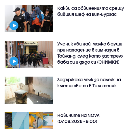
Какви са обвиненията срещу
бившия шеф на ВиК-Бургас
Ученик уби най-малко 6 души
при нападение в гимназия в
Тайланд, след като застреля
баба си и дядо си (СНИМКИ)
Задържаха мъж за палеж на
кметството в Тръстеник
Новините на NOVA
(07.08.2026 - 9.00)