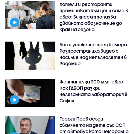
Хотели и ресторанти
преминават към цени само в
евро: Бизнесът запазва
двойното обозначение до
края на сезона
Бой и унижение пред камера:
Разпространиха видео с
насилие над непълнолетен в
Радомир
Фентанил за 300 млн. евро:
Как ГДБОП разкри
нелегалната лаборатория в
София
Георги Пеев осъди
свалянето на дете със СОП
от автобус като неморално