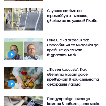
Счупиха стъкло на
тролейбус с пътници,
движел се по улица в Плевен
Генезис на агресията:
Способни ли са младежи да
пребият до смърт
възрастен мъж
„Живей красиво”: Как
цветята могат да се
превърнат в най-стилната
декорация у дома
Предупрежденията за
камери в навигациите може