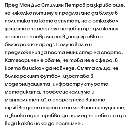
Пред Мон Дьо Стилиян Петров разкрива още,
че няколко пъти му е предлагано да влезе в
политиката като депутат, но е отказвал,
защото според него подобни предложения
често се превръщат в „подигравка с
българския народ”. Получавал е и
предложения за поста министър на спорта.
Категоричен е обаче, че това не е сфера, в
която би искал да навлезе. Смята също, че
българският футбол „изостава в
модернизацията, инфраструктурата,
методиката, професионализма и
манталитета”, а според него вината
трябва да се търси не само в институциите,
а „всеки един трябва да погледне себе си и да
види какво иска да постигне”.