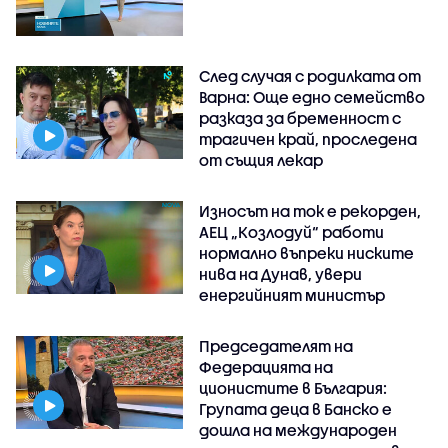
След случая с родилката от
Варна: Още едно семейство
разказа за бременност с
трагичен край, проследена
от същия лекар
Износът на ток е рекорден,
АЕЦ „Козлодуй“ работи
нормално въпреки ниските
нива на Дунав, увери
енергийният министър
Председателят на
Федерацията на
ционистите в България:
Групата деца в Банско е
дошла на международен