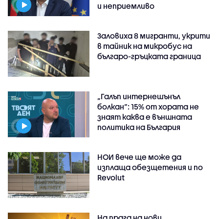
и неприемливо
Заловиха 8 мигранти, укрити
в тайник на микробус на
българо-гръцката граница
„Галъп интернешънъл
болкан“: 15% от хората не
знаят каква е външната
политика на България
НОИ вече ще може да
изплаща обезщетения и по
Revolut
На прага на нови