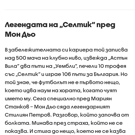
края на сезона
Легендата на „Селтик“ пред
Мон Дьо
В забележителната си кариера той записва
над 500 мача на клубно ниво, извежда „Астън
Вила” два пъти на „Уембли”, печели 10 трофея
със „Селтик” и играе 106 пъти за България. Но
той знае, че футболът не е първото нещо,
което идва наум на хората, когато чуят
името му. Сега специално пред Мариян
Станков – Мон Дьо сяда легендарният
Стилиян Петров. Разговор, който започва от
болката. Минава през страха, който не се
показва. И стига до нещо, което не се казва