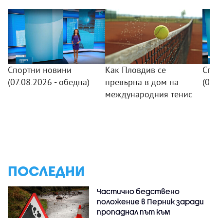
Спортни новини
Как Пловдив се
Спо
(07.08.2026 - обедна)
превърна в дом на
(06.
международния тенис
ПОСЛЕДНИ
Частично бедствено
положение в Перник заради
пропаднал път към