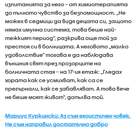
изпитанията за него – от химиотерапията
до пълното чувство за безпомощност. „Не
можех 6 седмици да видя децата си, защото
нямах имунна система, това беше най-
тежкият период”, разкрива още той за
престоя си в болницата. А неговото „малко
удоволствие” тогава е да наблюдава
външния свят през прозорците на
болничната стая – на 17-ия етаж: „Гледах
хората как се усмихват, как са се
прегърнали, как се забавляват. А това вече
не беше моят живот”, допълва той.
Мариус Куркински: Аз съм егоистичен човек.
Не съм направил достатъчно добро