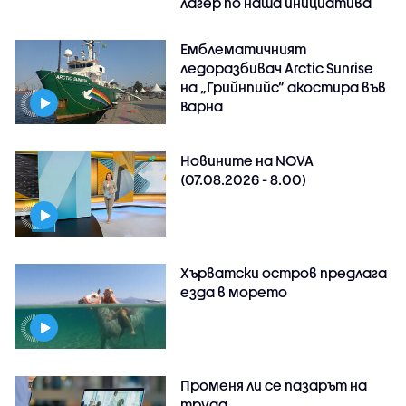
лагер по наша инициатива
Емблематичният
ледоразбивач Arctic Sunrise
на „Грийнпийс” акостира във
Варна
Новините на NOVA
(07.08.2026 - 8.00)
Хърватски остров предлага
езда в морето
Променя ли се пазарът на
труда