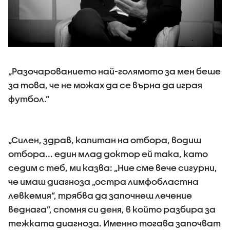
„Разочарованието най-голямото за мен беше
за това, че не можах да се върна да играя
футбол.”
„Силен, здрав, капитан на отбора, водиш
отбора... един млад доктор ей така, като
седим с теб, ми казва: „Ние сме вече сигурни,
че имаш диагноза „остра лимфобластна
левкемия”, трябва да започнеш лечение
веднага”, спомня си деня, в който разбира за
тежката диагноза. Именно тогава започват