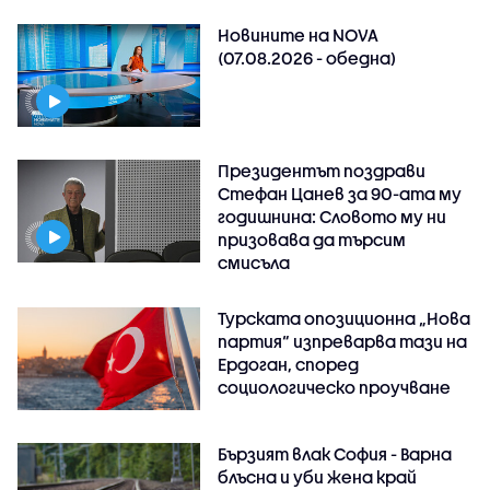
Новините на NOVA
(07.08.2026 - обедна)
Президентът поздрави
Стефан Цанев за 90-ата му
годишнина: Словото му ни
призовава да търсим
смисъла
Турската опозиционна „Нова
партия“ изпреварва тази на
Ердоган, според
социологическо проучване
Бързият влак София - Варна
блъсна и уби жена край