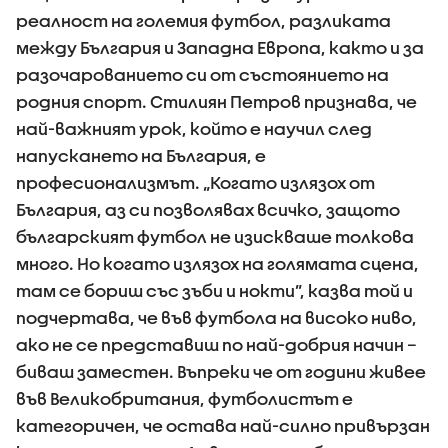
реалност на големия футбол, разликата
между България и Западна Европа, както и за
разочарованието си от състоянието на
родния спорт. Стилиян Петров признава, че
най-важният урок, който е научил след
напускането на България, е
професионализмът. „Когато излязох от
България, аз си позволявах всичко, защото
българският футбол не изискваше толкова
много. Но когато излязох на голямата сцена,
там се бориш със зъби и нокти”, казва той и
подчертава, че във футбола на високо ниво,
ако не се представиш по най-добрия начин –
биваш заместен. Въпреки че от години живее
във Великобритания, футболистът е
категоричен, че остава най-силно привързан