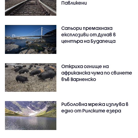
Павликени
Сапьори премахнаха
експлозиви от Дунав в
центъра на Будапеща
Откриха огнище на
африканска чума по свинете
във Варненско
Риболовна мрежа изплува в
едно от Рилските езера