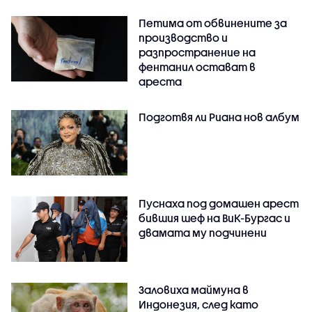
Петима от обвинените за
производство и
разпространение на
фентанил остават в
ареста
Подготвя ли Риана нов албум
Пуснаха под домашен арест
бившия шеф на ВиК-Бургас и
двамата му подчинени
Заловиха маймуна в
Индонезия, след като