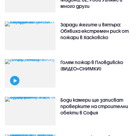
много други
Заради жегите и вятъра:
Обявиха екстремен риск от
пожари в Хасковско
Голям пожар в Пловдивско
(ВИДЕО+СНИМКИ)
Боди камери ще записват
проверките на строителни
обекти в София