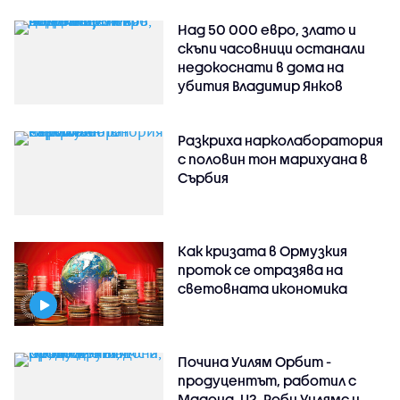
Над 50 000 евро, злато и
скъпи часовници останали
недокоснати в дома на
убития Владимир Янков
Разкриха нарколаборатория
с половин тон марихуана в
Сърбия
Как кризата в Ормузкия
проток се отразява на
световната икономика
Почина Уилям Орбит -
продуцентът, работил с
Мадона, U2, Роби Уилямс и