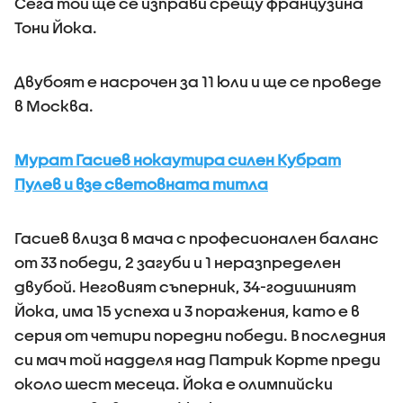
Сега той ще се изправи срещу французина
Тони Йока.
Двубоят е насрочен за 11 юли и ще се проведе
в Москва.
Мурат Гасиев нокаутира силен Кубрат
Пулев и взе световната титла
Гасиев влиза в мача с професионален баланс
от 33 победи, 2 загуби и 1 неразпределен
двубой. Неговият съперник, 34-годишният
Йока, има 15 успеха и 3 поражения, като е в
серия от четири поредни победи. В последния
си мач той надделя над Патрик Корте преди
около шест месеца. Йока е олимпийски