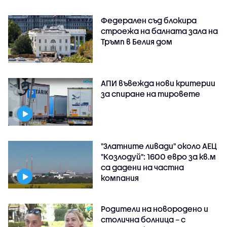
Федерален съд блокира
строежа на балната зала на
Тръмп в Белия дом
АПИ въвежда нови критерии
за спиране на тировете
"Златните ливади" около АЕЦ
"Козлодуй": 1600 евро за кв.м
са дадени на частна
компания
Родители на новородено и
столична болница – с