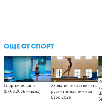
ОЩЕ ОТ СПОРТ
Исп
Спортни новини
Хърватия отказа визи на
вод
(07.08.2026 - късна)
руски гимнастички за
„Ба
Евро 2026
Бъл