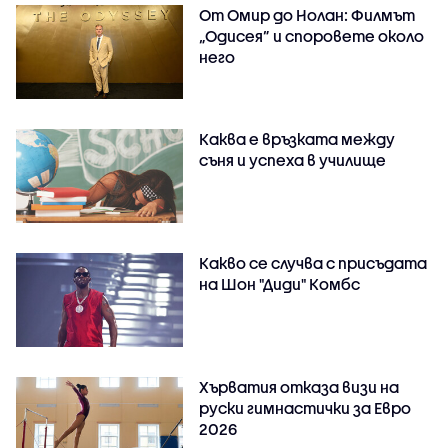
От Омир до Нолан: Филмът
„Одисея” и споровете около
него
Каква е връзката между
съня и успеха в училище
Какво се случва с присъдата
на Шон "Диди" Комбс
Хърватия отказа визи на
руски гимнастички за Евро
2026