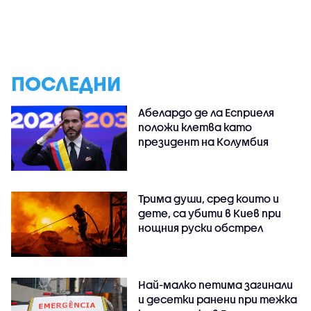
ПОСЛЕДНИ
Абелардо де ла Есприеля
положи клетва като
президент на Колумбия
Трима души, сред които и
дете, са убити в Киев при
нощния руски обстрел
Най-малко петима загинали
и десетки ранени при тежка