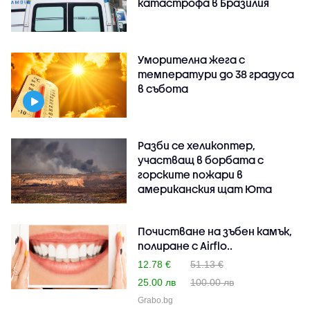
катастрофа в Бразилия
Уморителна жега с
температури до 38 градуса
в събота
Разби се хеликоптер,
участващ в борбата с
горските пожари в
американския щат Юта
Почистване на зъбен камък,
полиране с Airflo..
12.78 €
51.13 €
25.00 лв
100.00 лв
Grabo.bg