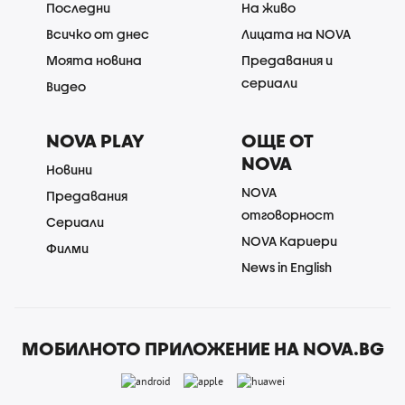
Последни
На живо
Всичко от днес
Лицата на NOVA
Моята новина
Предавания и
сериали
Видео
NOVA PLAY
ОЩЕ ОТ
NOVA
Новини
NOVA
Предавания
отговорност
Сериали
NOVA Кариери
Филми
News in English
МОБИЛНОТО ПРИЛОЖЕНИЕ НА NOVA.BG