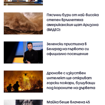
Пясъчни бури от най-висока
степен връхлетяха
американския щат Аризона
(ВИДЕО)
Зеленски пристигна в
Белград на първото си
официално посещение
Дронове с изкуствен
интелект ще откриват
горски пожари, бушуващи
под короните на дървета
Майка беше влачена 45