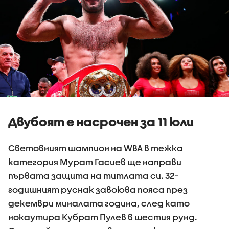
Двубоят е насрочен за 11 юли
Световният шампион на WBA в тежка
категория Мурат Гасиев ще направи
първата защита на титлата си. 32-
годишният руснак завоюва пояса през
декември миналата година, след като
нокаутира Кубрат Пулев в шестия рунд.