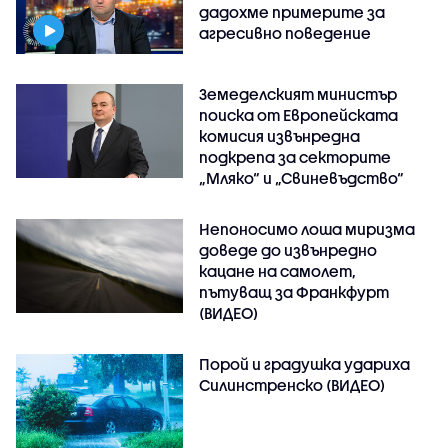
дадохме примерите за
агресивно поведение
Земеделският министър
поиска от Европейската
комисия извънредна
подкрепа за секторите
„Мляко“ и „Свиневъдство“
Непоносимо лоша миризма
доведе до извънредно
кацане на самолет,
пътуващ за Франкфурт
(ВИДЕО)
Порой и градушка удариха
Силинстренско (ВИДЕО)