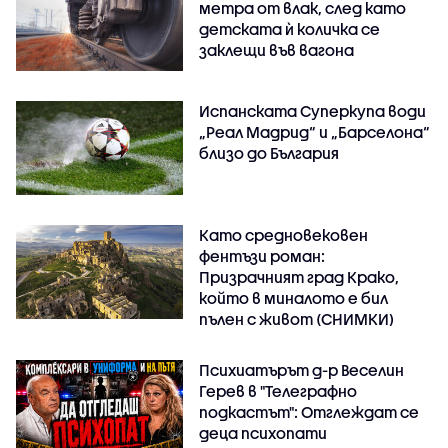
метра от влак, след като
детската ѝ количка се
заклещи във вагона
Испанската Суперкупа води
„Реал Мадрид“ и „Барселона“
близо до България
Като средновековен
фентъзи роман:
Призрачният град Крако,
който в миналото е бил
пълен с живот (СНИМКИ)
Психиатърът д-р Веселин
Герев в "Телеграфно
подкастът": Отглеждат се
деца психопати