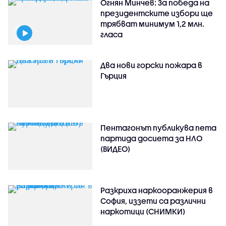
Огнян Минчев: За победа на
президентските избори ще
трябват минимум 1,2 млн.
гласа
Два нови горски пожара в
Гърция
Пентагонът публикува пета
партида досиета за НЛО
(ВИДЕО)
Разкриха наркооранжерия в
София, иззети са различни
наркотици (СНИМКИ)