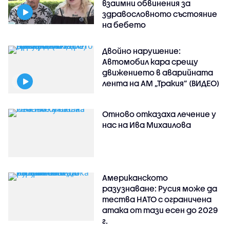
взаимни обвинения за
здравословното състояние
на бебето
Двойно нарушение:
Автомобил кара срещу
движението в аварийната
лента на АМ „Тракия” (ВИДЕО)
Отново отказаха лечение у
нас на Ива Михаилова
Американското
разузнаване: Русия може да
тества НАТО с ограничена
атака от тази есен до 2029
г.