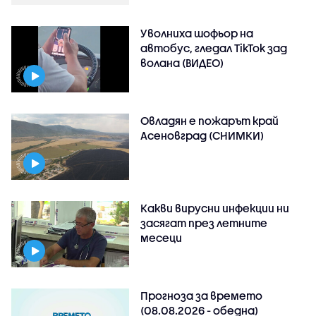
Уволниха шофьор на
автобус, гледал TikTok зад
волана (ВИДЕО)
Овладян е пожарът край
Асеновград (СНИМКИ)
Какви вирусни инфекции ни
засягат през летните
месеци
Прогноза за времето
(08.08.2026 - обедна)