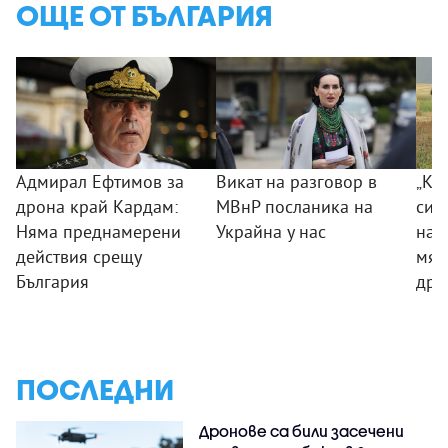
ОЩЕ ОТ БЪЛГАРИЯ
Адмирал Ефтимов за
Викат на разговор в
„Ког
дрона край Кардам:
МВнР посланика на
сил
Няма преднамерени
Украйна у нас
на 
действия срещу
мяс
България
дро
ПОСЛЕДНИ
Дронове са били засечени