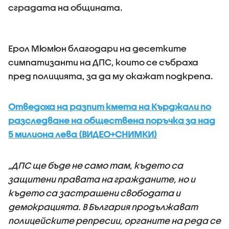
сградата на общината.
Ерол Мюмюн благодари на десетките
симпатизанти на ДПС, които се събраха
пред полицията, за да му окажат подкрепа.
Отведоха на разпит кмета на Кърджали по
разследване на обществена поръчка за над
5 милиона лева (ВИДЕО+СНИМКИ)
„ДПС ще бъде не само там, където са
защитени правата на гражданите, но и
където са застрашени свободата и
демокрацията. В България продължават
полицейските репресии, органите на реда се