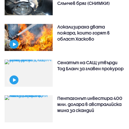
Слънчев бряг (СНИМКИ)
Локализираха двата
пожара, които горят в
област Хасково
Сенатът на САЩ утвърди
Тод Бланч за главен прокурор
Пентагонът инвестира 400
млн. долара в австралийска
мина за скандий