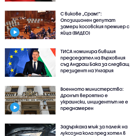
С викове „Срам!“:
Опозиционен депутат
замери косовския премиер с
яйца (ВИДЕО)
ТИСА номинира бившия
председател на Върховния
съд Андраш Бака за следващ
президент на Унгария
Военното министерство:
Дронът вероятно е
украински, инцидентът не е
преднамерен
Задържаха мъж за палеж на
луксозна кола пред хотел в