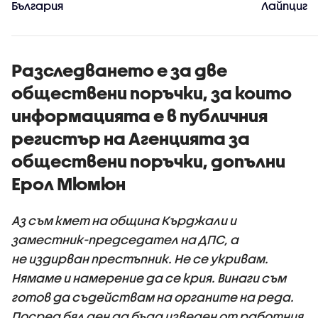
България
Лайпциг
Разследването е за две
обществени поръчки, за които
информацията е в публичния
регистър на Агенцията за
обществени поръчки, допълни
Ерол Мюмюн
Аз съм кмет на община Кърджали и
заместник-председател на ДПС, а
не издирван престъпник. Не се укривам.
Нямаме и намерение да се крия. Винаги съм
готов да съдействам на органите на реда.
Посред бял ден да бъда изведен от работния