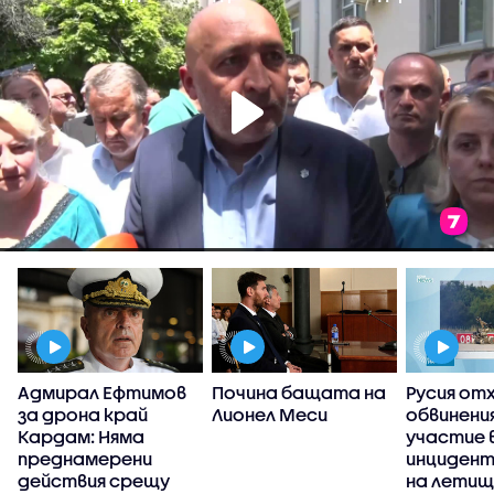
Адмирал Ефтимов
Почина бащата на
Русия от
за дрона край
Лионел Меси
обвинени
Кардам: Няма
участие 
преднамерени
инцидент
действия срещу
на летищ