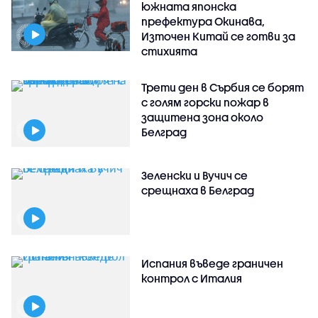
южната японска
префектура Окинава,
Източен Китай се готви за
стихията
Трети ден в Сърбия се борят
с голям горски пожар в
защитена зона около
Белград
Зеленски и Вучич се
срещнаха в Белград
Испания въведе граничен
контрол с Италия