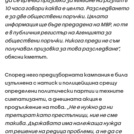
да се връчва призовка за явяване на разпит в
10 часа говори каква е целта. Разследването
е за две обществени поръчки. Цялата
информация ще бъде предадена на МВР, но тя
е в публичния регистър на Агенцията за
обществени поръчки. Никога преди не съм
получавал призовка за това разследване“,
обясни кметът.
Според него предизборната кампания е била
изпълнена с натиск и полицейщина срещу
определени политически партии и техните
симпатизанти, а днешната акция е
продължение на това.
„Не е нужно да ни
третират като престъпници, ние не сме
такива. Държавата има належаща нужда
от решение на редица проблеми, а не да се