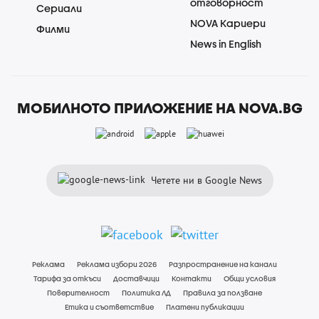
отговорност
Сериали
NOVA Кариери
Филми
News in English
МОБИЛНОТО ПРИЛОЖЕНИЕ НА NOVA.BG
Четете ни в Google News
Реклама
Реклама избори 2026
Разпространение на канали
Тарифа за откъси
Доставчици
Контакти
Общи условия
Поверителност
Политика ЛД
Правила за ползване
Етика и съответствие
Платени публикации