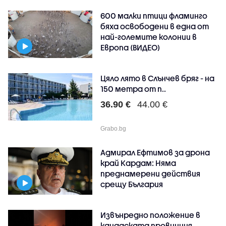
600 малки птици фламинго
бяха освободени в една от
най-големите колонии в
Европа (ВИДЕО)
Цяло лято в Слънчев бряг - на
150 метра от п..
36.90 €
44.00 €
Grabo.bg
Адмирал Ефтимов за дрона
край Кардам: Няма
преднамерени действия
срещу България
Извънредно положение в
канадската провинция