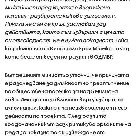
ми кабинет пред хората с въоръжена
полиция - разбирате какъв е замисълът.
Никога не съм се крил, заставам зад
действията, които съм извършил с цялата
си отговорност. Не е нужна показност.
Това
каза кметът на Кърджали Ерол Мюмюн, след
като беше отведен на разпит в ОДМВР.
Вътрешният министър уточни, че причината
е разследване за длъжностно престъпление
по обществена поръчка за над 5 милиона
лева. Има данни за влияние върху избора на
изпълнител, както и за неизвършени от него
дейности по проекта. След разпита
градоначалникът разкритикува органите на
реда за показното си извеждане от