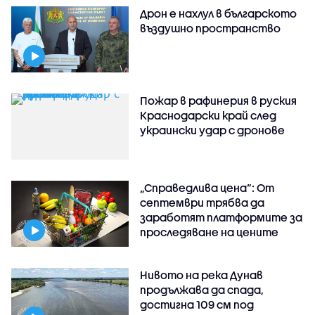
Дрон е нахлул в българското
въздушно пространство
Пожар в рафинерия в руския
Краснодарски край след
украински удар с дронове
„Справедлива цена“: От
септември трябва да
заработят платформите за
проследяване на цените
Нивото на река Дунав
продължава да спада,
достигна 109 см под