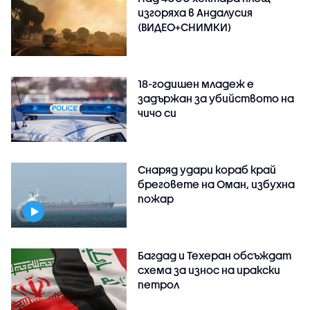
изгоряха в Андалусия
(ВИДЕО+СНИМКИ)
18-годишен младеж е
задържан за убийството на
чичо си
Снаряд удари кораб край
бреговете на Оман, избухна
пожар
Багдад и Техеран обсъждат
схема за износ на иракски
петрол