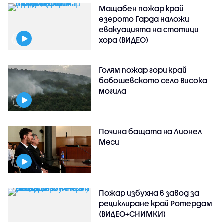
Мащабен пожар край
езерото Гарда наложи
евакуацията на стотици
хора (ВИДЕО)
Голям пожар гори край
бобошевското село Висока
могила
Почина бащата на Лионел
Меси
Пожар избухна в завод за
рециклиране край Ротердам
(ВИДЕО+СНИМКИ)