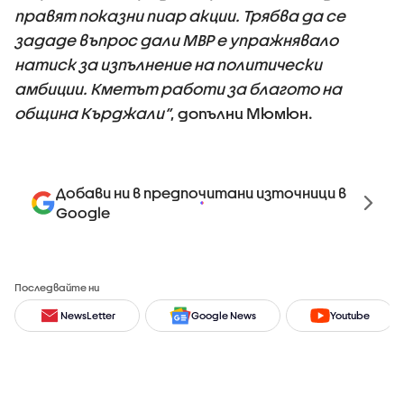
правят показни пиар акции. Трябва да се
зададе въпрос дали МВР е упражнявало
натиск за изпълнение на политически
амбиции. Кметът работи за благото на
община Кърджали“
, допълни Мюмюн.
Добави ни в предпочитани източници в
Google
Последвайте ни
NewsLetter
Google News
Youtube