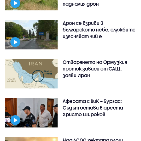
падналия дрон
Дрон се взриви в
българското небе, службите
изясняват чий е
Отварянето на Ормузкия
проток зависи от САЩ,
заяви Иран
Аферата с ВиК – Бургас:
Съдът остави в ареста
Христо Широков
Над 4000 хектара площ