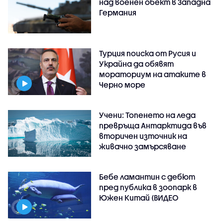
над военен обект в Западна
Германия
Турция поиска от Русия и
Украйна да обявят
мораториум на атаките в
Черно море
Учени: Топенето на леда
превръща Антарктида във
вторичен източник на
живачно замърсяване
Бебе ламантин с дебют
пред публика в зоопарк в
Южен Китай (ВИДЕО