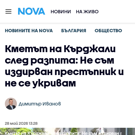
НОВИНИ
НА ЖИВО
НОВИНИТЕ НА NOVA
БЪЛГАРИЯ
ОБЩЕСТВО
Кметът на Кърджали
след разпита: Не съм
издирван престъпник и
не се укривам
Димитър Иванов
28 май 2026 13:28