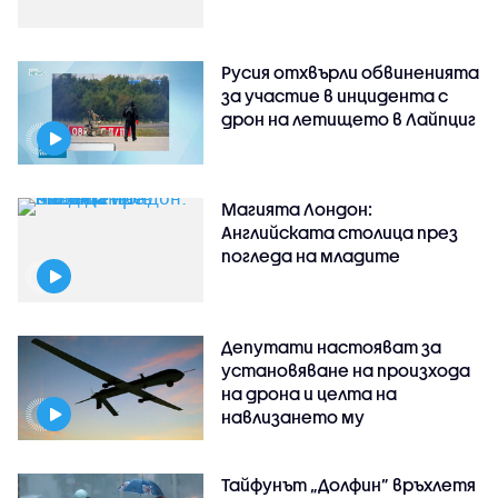
Русия отхвърли обвиненията
за участие в инцидента с
дрон на летището в Лайпциг
Магията Лондон:
Английската столица през
погледа на младите
Депутати настояват за
установяване на произхода
на дрона и целта на
навлизането му
Тайфунът „Долфин” връхлетя