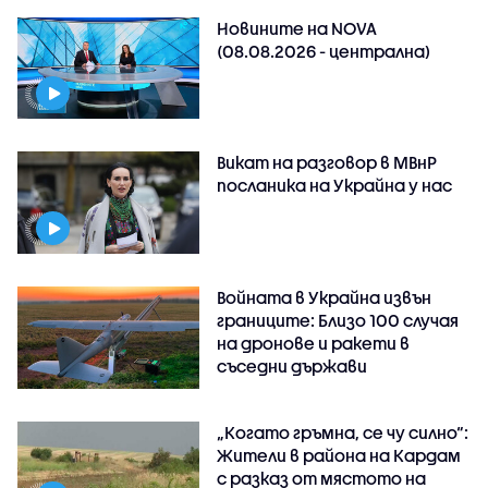
Новините на NOVA
(08.08.2026 - централна)
Викат на разговор в МВнР
посланика на Украйна у нас
Войната в Украйна извън
границите: Близо 100 случая
на дронове и ракети в
съседни държави
„Когато гръмна, се чу силно“:
Жители в района на Кардам
с разказ от мястото на