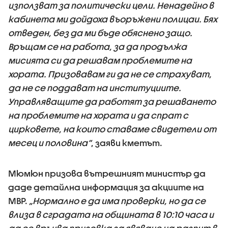
използват за политически цели. Ненадейно в
кабинета ми дойдоха въоръжени полицаи. Бях
отведен, без да ми бъде обяснено защо.
Връщам се на работа, за да продължа
мисията си да решавам проблемите на
хората. Призовавам ги да не се страхуват,
да не се поддават на институциите.
Управляващите да работят за решаването
на проблемите на хората и да спрат с
цирковете, на които ставаме свидетели от
месец и половина“
, заяви кметът.
Мюмюн призова вътрешният министър да
даде детайлна информация за акциите на
МВР.
„Нормално е да има проверки, но да се
влиза в сградата на общината в 10:10 часа и