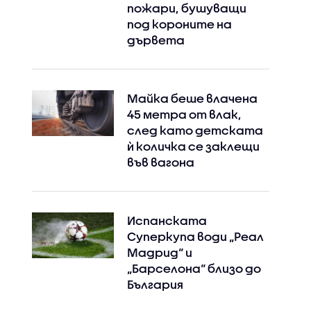
пожари, бушуващи
под короните на
дървета
Майка беше влачена
45 метра от влак,
след като детската
ѝ количка се заклещи
във вагона
Испанската
Суперкупа води „Реал
Мадрид“ и
„Барселона“ близо до
България