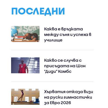
ПОСЛЕДНИ
Каква е връзката
между съня и успеха в
училище
Instagram
Facebook
Какво се случва с
присъдата на Шон
"Диди" Комбс
Хърватия отказа визи
на руски гимнастички
за Евро 2026