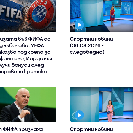
изата във ФИФА се
Спортни новини
дълбочава: УЕФА
(06.08.2026 -
казва подкрепа за
следобедна)
фантино, Йордания
лучи бонуси след
правени критики
 ФИФА признаха
Спортни новини