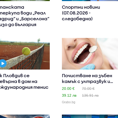
панската
Спортни новини
перкупа води „Реал
(07.08.2026 -
дрид“ и „Барселона“
следобедна)
изо до България
к Пловдив се
Почистване на зъбен
евърна в дом на
камък с ултразвук и
ждународния тенис
поли..
20.00 €
70.00 €
39.12 лв
136.91 лв
Grabo.bg