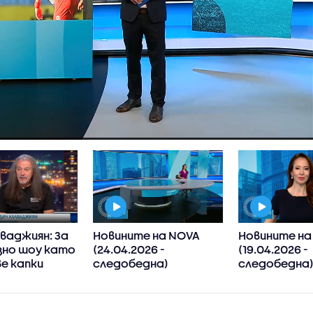
ваджиян: За
Новините на NOVA
Новините на
зно шоу като
(24.04.2026 -
(19.04.2026 -
е капки
следобедна)
следобедна
а необходими
руд и талант