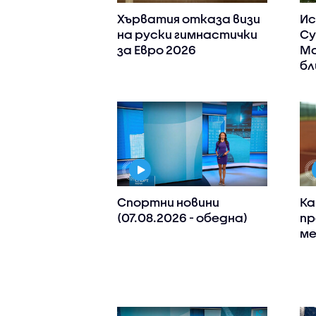
Хърватия отказа визи
Ис
на руски гимнастички
Су
за Евро 2026
Ма
бл
Спортни новини
Ка
(07.08.2026 - обедна)
пр
ме