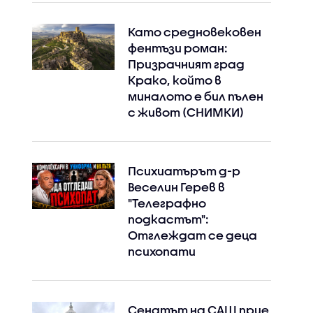
Като средновековен
фентъзи роман:
Призрачният град
Крако, който в
миналото е бил пълен
с живот (СНИМКИ)
Психиатърът д-р
Веселин Герев в
"Телеграфно
подкастът":
Отглеждат се деца
психопати
Сенатът на САЩ прие