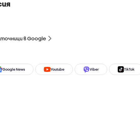
сия
зточници в Google
Google News
Youtube
Viber
TikTok