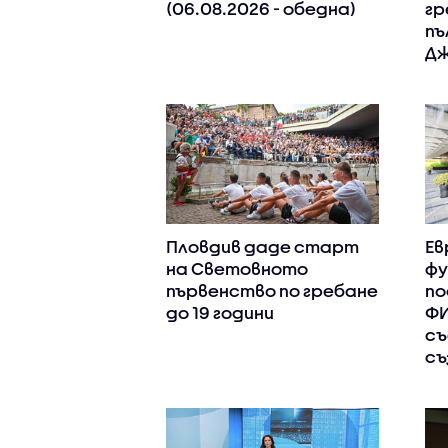
(06.08.2026 - обедна)
гр
пъ
Дж
Пловдив даде старт
Ев
на Световното
фу
първенство по гребане
по
до 19 години
ФИ
съ
съ