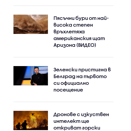
Пясъчни бури от най-
висока степен
връхлетяха
американския щат
Аризона (ВИДЕО)
Зеленски пристигна в
Белград на първото
си официално
посещение
Дронове с изкуствен
интелект ще
откриват горски