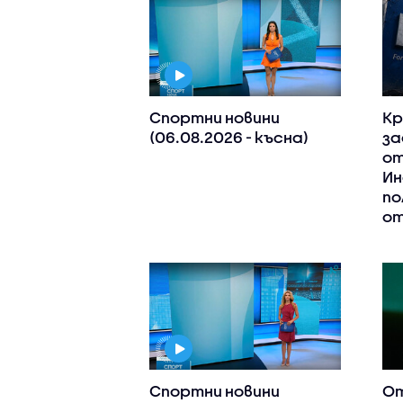
Спортни новини
Кр
(06.08.2026 - късна)
за
от
Ин
по
от
Спортни новини
От