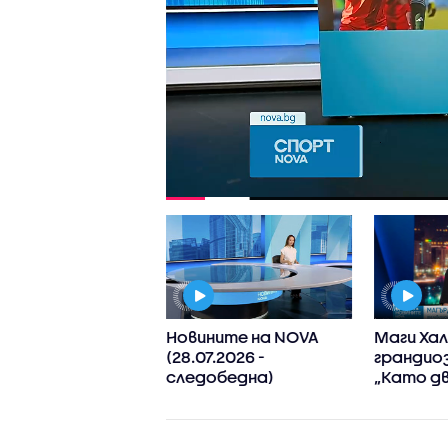
ните на NOVA
Новините на NOVA
Маги Хал
.2025 -
(28.07.2026 -
грандио
обедна)
следобедна)
„Като дв
вода“ с
много т