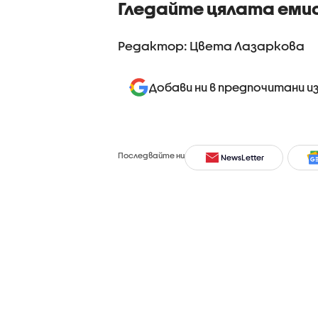
Гледайте цялата еми
Редактор: Цвета Лазаркова
Добави ни в предпочитани и
Последвайте ни
NewsLetter