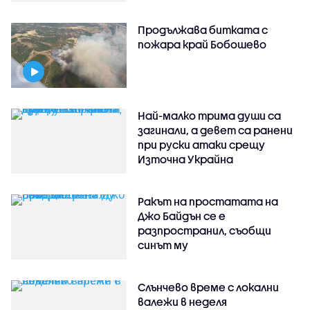
Продължава битката с
пожара край Бобошево
Най-малко трима души са
загинали, а девет са ранени
при руски атаки срещу
Източна Украйна
Ракът на простатата на
Джо Байдън се е
разпространил, съобщи
синът му
Слънчево време с локални
валежи в неделя