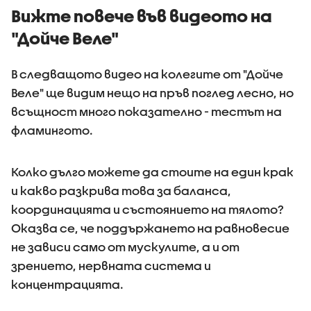
Вижте повече във видеото на
"Дойче Веле"
В следващото видео на колегите от "Дойче
Веле" ще видим нещо на пръв поглед лесно, но
всъщност много показателно - тестът на
фламингото.
Колко дълго можете да стоите на един крак
и какво разкрива това за баланса,
координацията и състоянието на тялото?
Оказва се, че поддържането на равновесие
не зависи само от мускулите, а и от
зрението, нервната система и
концентрацията.