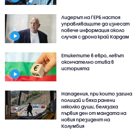
Лидерът на ГЕРБ настоя
управляващите да изнесат
повече информация около
случая с дрона край Кардам
Етикетите в евро, левът
окончателно отива в
историята
Нападения, при които загина
полицай и бяха ранени
няколко души, белязаха
първия ден от мандата на
новия президент на
Колумбия