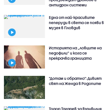
антидрон системи
Една от най-красивите
пеперуди в света се появи в
музея в Пловдив
Историята на „ловците на
педофили” и кога се
прекрачва границата
"Дотам и обратно": Дивият
свят на Женда в Родопите
Тодор Тагарев за взривилия