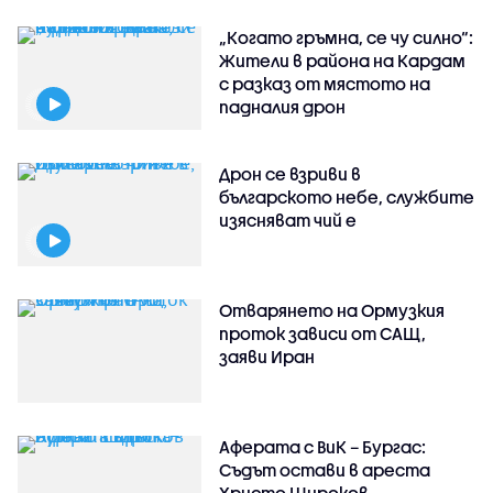
„Когато гръмна, се чу силно“:
Жители в района на Кардам
с разказ от мястото на
падналия дрон
Дрон се взриви в
българското небе, службите
изясняват чий е
Отварянето на Ормузкия
проток зависи от САЩ,
заяви Иран
Аферата с ВиК – Бургас:
Съдът остави в ареста
Христо Широков