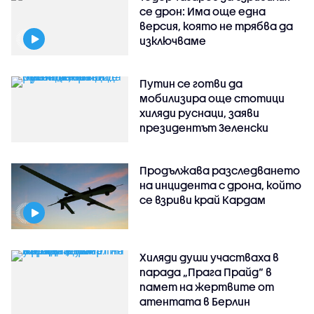
се дрон: Има още една
версия, която не трябва да
изключваме
Путин се готви да
мобилизира още стотици
хиляди руснаци, заяви
президентът Зеленски
Продължава разследването
на инцидента с дрона, който
се взриви край Кардам
Хиляди души участваха в
парада „Прага Прайд“ в
памет на жертвите от
атентата в Берлин