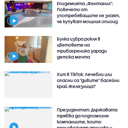
Епидемията „Фентанил”:
Повечето от
употребяващите не знаят,
че купуват мощния опиоид
Булка избра рокля в
цветовете на
трибагреника заради
детска мечта
Хит в TikTok: Лечебни или
опасни са "дивите" басейни
край Железница?
Президентът: Държавата
трябва да подпомогне
компаниите, които
произвеждат дронове и