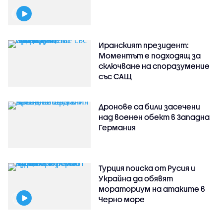
Иранският президент:
Моментът е подходящ за
сключване на споразумение
със САЩ
Дронове са били засечени
над военен обект в Западна
Германия
Турция поиска от Русия и
Украйна да обявят
мораториум на атаките в
Черно море