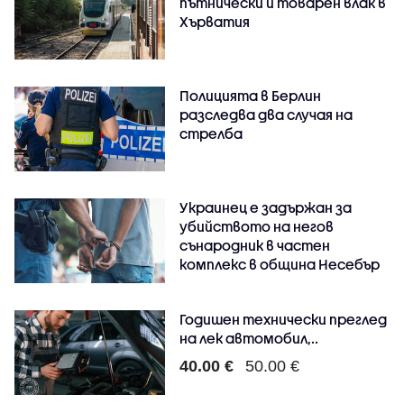
пътнически и товарен влак в
Хърватия
Полицията в Берлин
разследва два случая на
стрелба
Украинец е задържан за
убийството на негов
сънародник в частен
комплекс в община Несебър
Годишен технически преглед
на лек автомобил,..
40.00 €
50.00 €