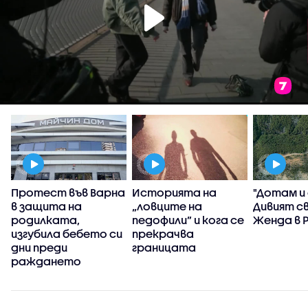
Протест във Варна
Историята на
"Дотам и
в защита на
„ловците на
Дивият с
родилката,
педофили” и кога се
Женда в 
изгубила бебето си
прекрачва
дни преди
границата
раждането