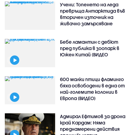
Учени: Топенето на леда
превръща Антарктида във
вторичен източник на
живачно замърсяване
Бебе ламантин с дебют
пред публика в зоопарк в
Южен Китай (ВИДЕО
600 малки птици фламинго
бяха освободени в една от
най-големите колонии в
Европа (ВИДЕО)
Адмирал Ефтимов за дрона
край Кардам: Няма
преднамерени действия