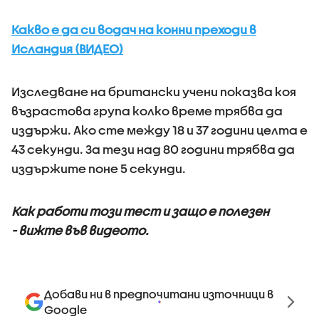
Какво е да си водач на конни преходи в
Исландия (ВИДЕО)
Изследване на британски учени показва коя
възрастова група колко време трябва да
издържи. Ако сте между 18 и 37 години целта е
43 секунди. За тези над 80 години трябва да
издържите поне 5 секунди.
Как работи този тест и защо е полезен
- вижте във видеото.
Добави ни в предпочитани източници в
Google