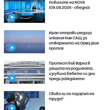
Новините на NOVA
(09.08.2026 - обедна)
Иран отправи редица
искания към САЩ за
отварянето на Ормузкия
проток
Протест във Варна в
защита на родилката,
изгубила бебето си дни
преди раждането
Свива ли се пазарът на
труда?