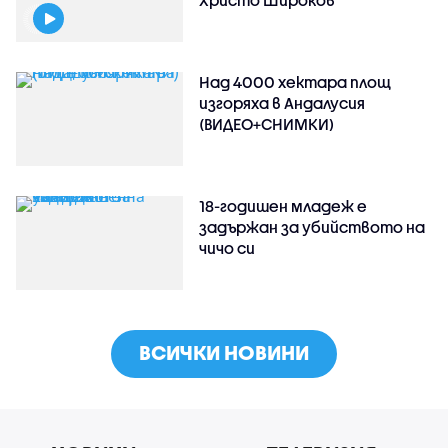
Над 4000 хектара площ
изгоряха в Андалусия
(ВИДЕО+СНИМКИ)
18-годишен младеж е
задържан за убийството на
чичо си
ВСИЧКИ НОВИНИ