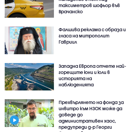
таксиметров шофьор във
Врачанско
Фалшива реклама с образа и
гласа на митрополит
Гавриил
Западна Европа отчете най-
горещите юни и юли в
историята на
наблюденията
Прехвърлянето на фонда за
инвитро към НЗОК може да
доведе до
административен хаос,
предупреди д-р Георги