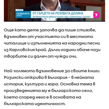
Още като дете започва да пише стихове,
вдъхновен от участието си в местното
читалище и изпълненията на народни песни
из Карловския край. Дълги години обаче пази
творбите си далеч от чужди очи.
Най-голямото вдъхновение за своите книги
Розински открива в България – в нейната
история, култура и хора. Основна тема в
произведенията му е българското село,
което според него е в основата на
българската идентичност.