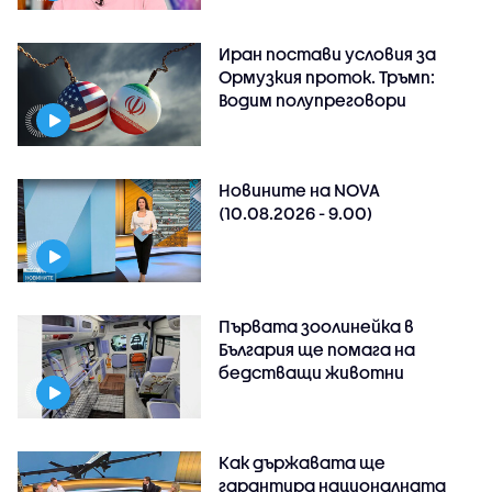
Иран постави условия за
Ормузкия проток. Тръмп:
Водим полупреговори
Новините на NOVA
(10.08.2026 - 9.00)
Първата зоолинейка в
България ще помага на
бедстващи животни
Как държавата ще
гарантира националната