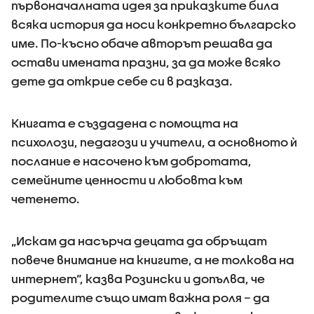
първоначалната идея за приказките била
всяка история да носи конкретно българско
име. По-късно обаче авторът решава да
остави имената празни, за да може всяко
дете да открие себе си в разказа.
Книгата е създадена с помощта на
психолози, педагози и учители, а основното ѝ
послание е насочено към добротата,
семейните ценности и любовта към
четенето.
„Искам да насърча децата да обръщат
повече внимание на книгите, а не толкова на
интернет“, казва Розински и допълва, че
родителите също имат важна роля – да