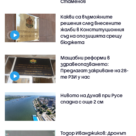
Стаменов
Какви са възможните
решения след внесените
жалби в Конституционния
съд на опозицията срещу
бюджета
Мащабни реформи в
здравеопазването:
Предлагат закриване на 28-
те РЗИ у нас
Нивото на Дунав при Русе
спадна с още 2 см
Тодор Иванджиков: Дронът