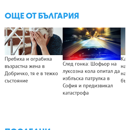
ОЩЕ ОТ БЪЛГАРИЯ
Пребиха и ограбиха
Как
След гонка: Шофьор на
възрастна жена в
на 
луксозна кола опитал да
Добричко, тя е в тежко
нав
изблъска патрулка в
състояние
бъл
София и предизвикал
катастрофа