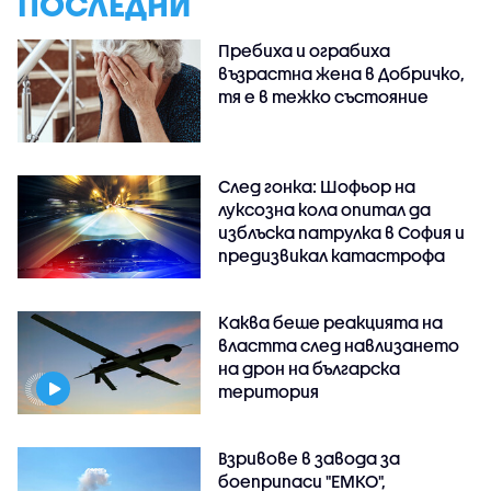
ПОСЛЕДНИ
Пребиха и ограбиха
възрастна жена в Добричко,
тя е в тежко състояние
След гонка: Шофьор на
луксозна кола опитал да
изблъска патрулка в София и
предизвикал катастрофа
Каква беше реакцията на
властта след навлизането
на дрон на българска
територия
Взривове в завода за
боеприпаси "ЕМКО",