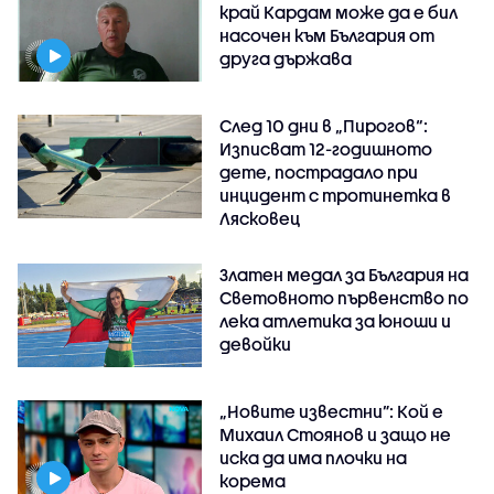
край Кардам може да е бил
насочен към България от
друга държава
След 10 дни в „Пирогов“:
Изписват 12-годишното
дете, пострадало при
инцидент с тротинетка в
Лясковец
Златен медал за България на
Световното първенство по
лека атлетика за юноши и
девойки
„Новите известни”: Кой е
Михаил Стоянов и защо не
иска да има плочки на
корема