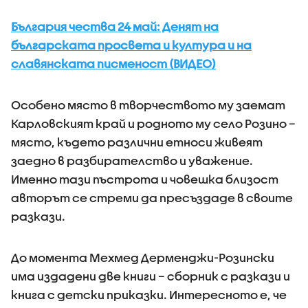
България чества 24 май: Денят на
българската просвета и култура и на
славянската писменост (ВИДЕО)
Особено място в творчеството му заемат
Карловският край и родното му село Розино –
място, където различни етноси живеят
заедно в разбирателство и уважение.
Именно тази пъстрота и човешка близост
авторът се стреми да пресъздаде в своите
разкази.
До момента Мехмед Дерменджи-Розински
има издадени две книги – сборник с разкази и
книга с детски приказки. Интересното е, че