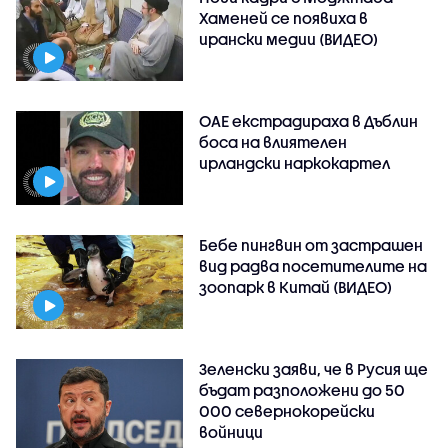
Хаменей се появиха в
ирански медии (ВИДЕО)
ОАЕ екстрадираха в Дъблин
боса на влиятелен
ирландски наркокартел
Бебе пингвин от застрашен
вид радва посетителите на
зоопарк в Китай (ВИДЕО)
Зеленски заяви, че в Русия ще
бъдат разположени до 50
000 севернокорейски
войници