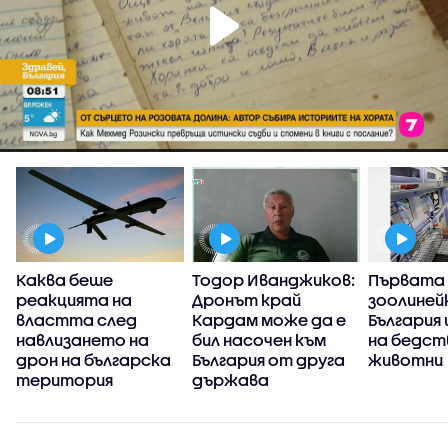
Каква беше
Тодор Иванджиков:
Първата
реакцията на
Дронът край
зоолиней
властта след
Кардам може да е
България
навлизането на
бил насочен към
на бедс
дрон на българска
България от друга
животни
територия
държава