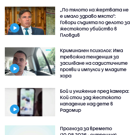
„По тялото на жертвата не
е имало здраво място":
Говори съдията по делото за
жестокото убийство в
Пловдив
Криминален психолог: Има
тревожна тенденция за
засилване на садистичните
прояви и импулси у младите
хора
Бой и унижение пред камера:
Кой стои зад жестокото
нападение над дете в
Радомир
Прогноза за времето
(10.08.2026 - сутрешна)