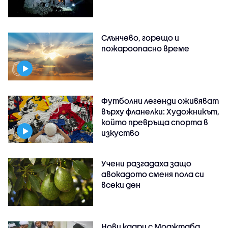
Слънчево, горещо и
пожароопасно време
Футболни легенди оживяват
върху фланелки: Художникът,
който превръща спорта в
изкуство
Учени разгадаха защо
авокадото сменя пола си
всеки ден
Нови кадри с Моджтаба