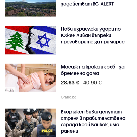
задействат BG-ALERT
Нови израелски удари по
Южен Ливан въпреки
преговорите за примирие
Масаж на крака и гръб - за
бременна дама
28.63 €
40.90 €
Grabo.bg
Въоръжен бивш депутат
стреля в правителствена
сграда край Банкок, има
ранени