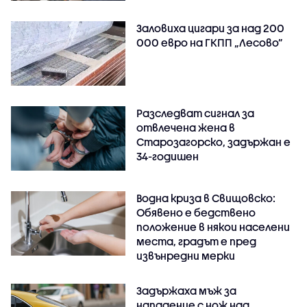
Заловиха цигари за над 200
000 евро на ГКПП „Лесово”
Разследват сигнал за
отвлечена жена в
Старозагорско, задържан е
34-годишен
Водна криза в Свищовско:
Обявено е бедствено
положение в някои населени
места, градът е пред
извънредни мерки
Задържаха мъж за
нападение с нож над