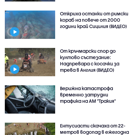
Откриха останки от римски
кораб на повече от 2000
години край Сицилия (ВИДЕО)
От кръчмарски спор до
култово състезание:
Надпревара с косачки за
трева в Англия (ВИДЕО)
Верижна катастрофа
временно затрудни
трафика на АМ "Тракия"
Ентусиасти скачаха от 22-
метров водопад в ежегодна