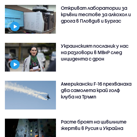
Откриват лаборатории за
кръвни тестове за алкохол и
дрога в Пловдив и Бургас
Украинският посланик у нас
на разговори в МВнР след
инцидента с дрон
Американски F-16 прехванаха
два самолета край голф
клуба на Тръмп
Расте броят на цивилните
жертви в Русия и Украйна