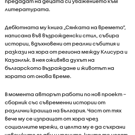
предадат на децата си уважението към
литературата.
Дебютната му книга „Сянката на времето“,
написана във възрожденски стил, събира
истории, вдъхновени от реални събития и
разкази на хора от региона между Клисура и
Казанлък. В нея оживява духът на
българското Възраждане и животът на
хората от онова време.
В момента авторът работи по нов проект –
сборник със съвременни истории от
различни краища на България. Част от тях
вече му се изпращат от хора чрез
социалните мрежи, а целта му е да съхрани
човешките съдби и уроците, които те носят.