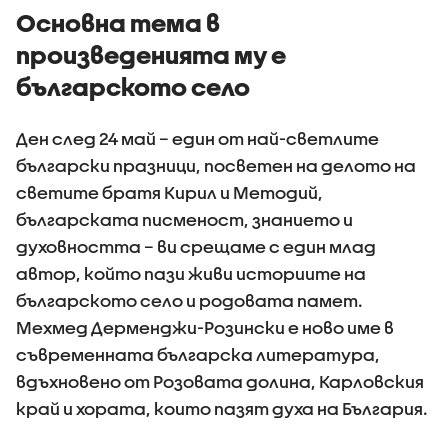
Основна тема в
произведенията му е
българското село
Ден след 24 май – един от най-светлите
български празници, посветен на делото на
светите братя Кирил и Методий,
българската писменост, знанието и
духовността – ви срещаме с един млад
автор, който пази живи историите на
българското село и родовата памет.
Мехмед Дерменджи-Розински е ново име в
съвременната българска литература,
вдъхновено от Розовата долина, Карловския
край и хората, които пазят духа на България.