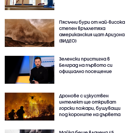
Пясъчни бури от най-висока
степен връхлетяха
американския щат Аризона
(ВИДЕО)
Зеленски пристигна в
Белград на първото си
официално посещение
Дронове с изкуствен
интелект ще откриват
горски пожари, бушуващи
под короните на дървета
Майка беше влачена 45