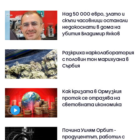
Над 50 000 евро, злато и
скъпи часовници останали
недокоснати в дома на
убития Владимир Янков
Разкриха нарколаборатория
с половин тон марихуана в
Сърбия
Как кризата в Ормузкия
проток се отразява на
световната икономика
Почина Уилям Орбит -
продуцентът, работил с