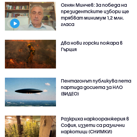
Огнян Минчев: За победа на
президентските избори ще
трябват минимум 1,2 млн.
гласа
Два нови горски пожара в
Гърция
Пентагонът публикува пета
партида досиета за НЛО
(ВИДЕО)
Разкриха наркооранжерия в
София, иззети са различни
наркотици (СНИМКИ)