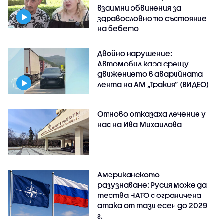
взаимни обвинения за
здравословното състояние
на бебето
Двойно нарушение:
Автомобил кара срещу
движението в аварийната
лента на АМ „Тракия” (ВИДЕО)
Отново отказаха лечение у
нас на Ива Михаилова
Американското
разузнаване: Русия може да
тества НАТО с ограничена
атака от тази есен до 2029
г.