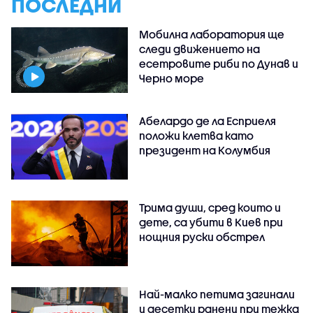
ПОСЛЕДНИ
Мобилна лаборатория ще
следи движението на
есетровите риби по Дунав и
Черно море
Абелардо де ла Есприеля
положи клетва като
президент на Колумбия
Трима души, сред които и
дете, са убити в Киев при
нощния руски обстрел
Най-малко петима загинали
и десетки ранени при тежка