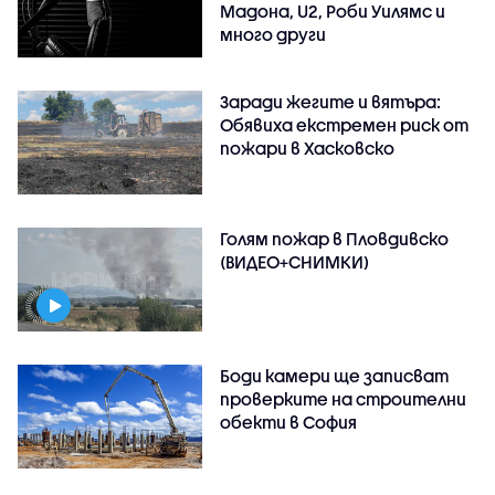
Мадона, U2, Роби Уилямс и
много други
Заради жегите и вятъра:
Обявиха екстремен риск от
пожари в Хасковско
Голям пожар в Пловдивско
(ВИДЕО+СНИМКИ)
Боди камери ще записват
проверките на строителни
обекти в София