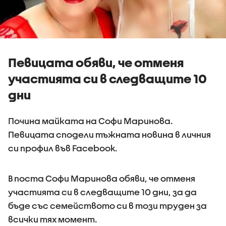
Певицата обяви, че отменя
участията си в следващите 10
дни
Почина майката на Софи Маринова.
Певицата сподели тъжната новина в личния
си профил във Facebook.
В поста Софи Маринова обяви, че отменя
участията си в следващите 10 дни, за да
бъде със семейството си в този труден за
всички тях момент.