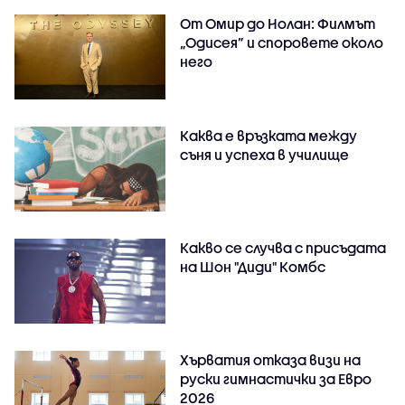
От Омир до Нолан: Филмът
„Одисея” и споровете около
него
Каква е връзката между
съня и успеха в училище
Какво се случва с присъдата
на Шон "Диди" Комбс
Хърватия отказа визи на
руски гимнастички за Евро
2026