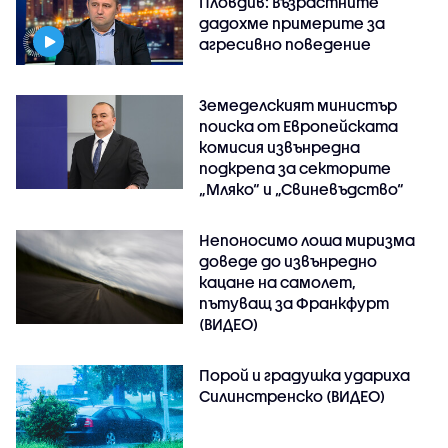
Пловдив: Възрастните
дадохме примерите за
агресивно поведение
Земеделският министър
поиска от Европейската
комисия извънредна
подкрепа за секторите
„Мляко“ и „Свиневъдство“
Непоносимо лоша миризма
доведе до извънредно
кацане на самолет,
пътуващ за Франкфурт
(ВИДЕО)
Порой и градушка удариха
Силинстренско (ВИДЕО)