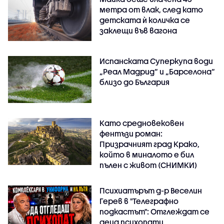
метра от влак, след като
детската ѝ количка се
заклещи във вагона
Испанската Суперкупа води
„Реал Мадрид“ и „Барселона“
близо до България
Като средновековен
фентъзи роман:
Призрачният град Крако,
който в миналото е бил
пълен с живот (СНИМКИ)
Психиатърът д-р Веселин
Герев в "Телеграфно
подкастът": Отглеждат се
деца психопати