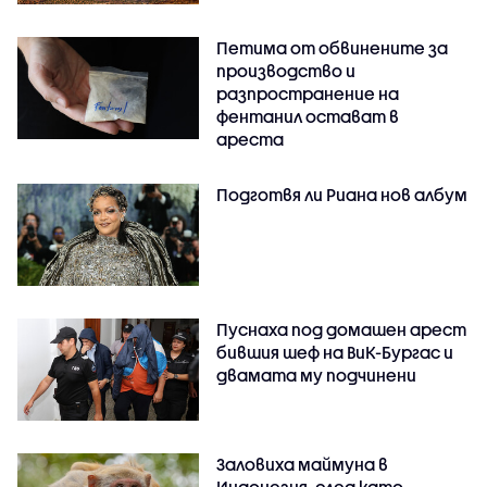
Петима от обвинените за
производство и
разпространение на
фентанил остават в
ареста
Подготвя ли Риана нов албум
Пуснаха под домашен арест
бившия шеф на ВиК-Бургас и
двамата му подчинени
Заловиха маймуна в
Индонезия, след като