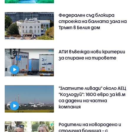
Федерален съд блокира
строежа на балната зала на
Тръмп в Белия дом
АПИ въвежда нови критерии
за спиране на тировете
"Златните ливади" около АЕЦ
"Козлодуй": 1600 евро за кв.м
са дадени на частна
компания
Родители на новородено и
столична болница – с