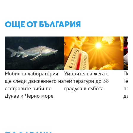
ОЩЕ ОТ БЪЛГАРИЯ
Мобилна лаборатория
Уморителна жега с
Пси
ще следи движението на
температури до 38
Гер
есетровите риби по
градуса в събота
под
Дунав и Черно море
дец