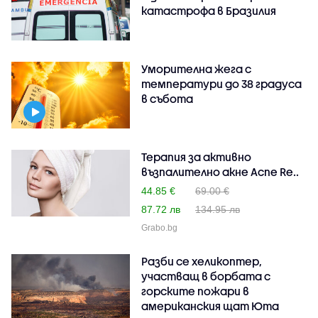
катастрофа в Бразилия
Уморителна жега с
температури до 38 градуса
в събота
Терапия за активно
възпалително акне Acne Re..
44.85 €
69.00 €
87.72 лв
134.95 лв
Grabo.bg
Разби се хеликоптер,
участващ в борбата с
горските пожари в
американския щат Юта