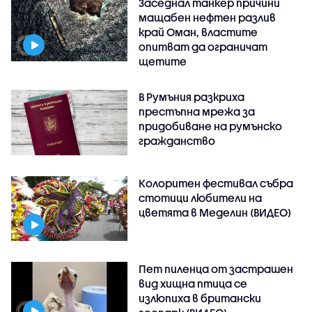
Заседнал танкер причини
мащабен нефтен разлив
край Оман, властите
опитват да ограничат
щетите
В Румъния разкриха
престъпна мрежа за
придобиване на румънско
гражданство
Колоритен фестивал събра
стотици любители на
цветята в Меделин (ВИДЕО)
Пет пиленца от застрашен
вид хищна птица се
излюпиха в британски