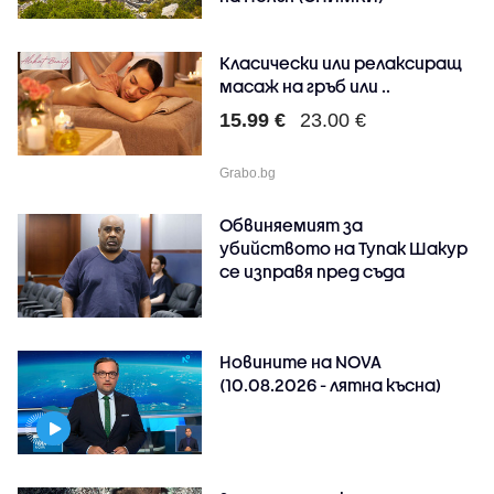
Класически или релаксиращ
масаж на гръб или ..
15.99 €
23.00 €
Grabo.bg
Обвиняемият за
убийството на Тупак Шакур
се изправя пред съда
Новините на NOVA
(10.08.2026 - лятна късна)