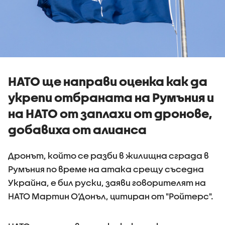
НАТО ще направи оценка как да
укрепи отбраната на Румъния и
на НАТО от заплахи от дронове,
добавиха от алианса
Дронът, който се разби в жилищна сграда в
Румъния по време на атака срещу съседна
Украйна, е бил руски, заяви говорителят на
НАТО Мартин О‘Донъл, цитиран от "Ройтерс".