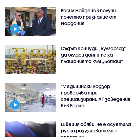
Васил Найденов получи
почетно признание от
Йордания
Съдът принуди „Булгаргаз“
да огласи данните за
плащанията към „Боташ“
"Медицински надзор"
проверява три
специаизирани АГ заведения
във Варнa
Швеция обяви, че е осуетила
руска разузнавателна
операция