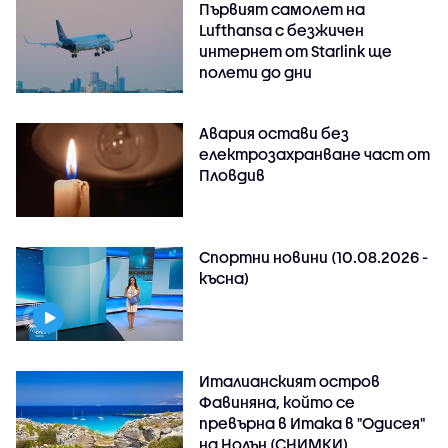
Първият самолет на
Lufthansa с безжичен
интернет от Starlink ще
полети до дни
Авария остави без
електрозахранване част от
Пловдив
Спортни новини (10.08.2026 -
късна)
Италианският остров
Фавиняна, който се
превърна в Итака в "Одисея"
на Нолън (СНИМКИ)