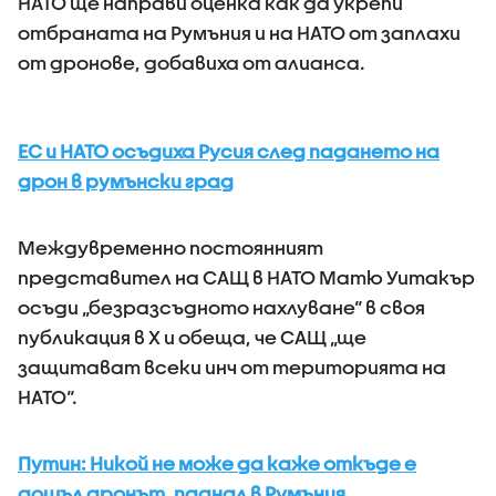
НАТО ще направи оценка как да укрепи
отбраната на Румъния и на НАТО от заплахи
от дронове, добавиха от алианса.
ЕС и НАТО осъдиха Русия след падането на
дрон в румънски град
Междувременно постоянният
представител на САЩ в НАТО Матю Уитакър
осъди „безразсъдното нахлуване“ в своя
публикация в X и обеща, че САЩ „ще
защитават всеки инч от територията на
НАТО“.
Путин: Никой не може да каже откъде е
дошъл дронът, паднал в Румъния