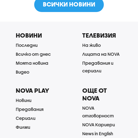
ВСИЧКИ НОВИНИ
НОВИНИ
ТЕЛЕВИЗИЯ
Последни
На живо
Всичко от днес
Лицата на NOVA
Моята новина
Предавания и
сериали
Видео
NOVA PLAY
ОЩЕ ОТ
NOVA
Новини
NOVA
Предавания
отговорност
Сериали
NOVA Кариери
Филми
News in English