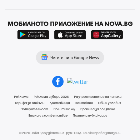
МОБИЛНОТО ПРИЛОЖЕНИЕ НА NOVA.BG
Четете ни в Google News
Реклама
Реклама избори 2026
Разпространение на канали
Тарифа за откъси
Доставчици
Контакти
Общи условия
Поверителност
Политика ЛД
Правила за ползване
Етика и съответствие
Платени публикации
© 2026 Нова Броудкастинг Груп ЕООД. Всички права запазени.