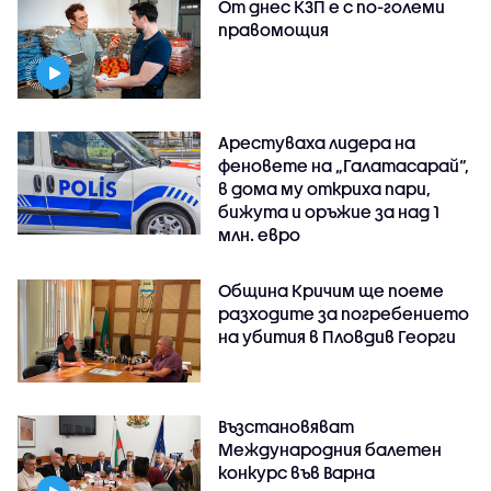
От днес КЗП е с по-големи
правомощия
Арестуваха лидера на
феновете на „Галатасарай“,
в дома му откриха пари,
бижута и оръжие за над 1
млн. евро
Община Кричим ще поеме
разходите за погребението
на убития в Пловдив Георги
Възстановяват
Международния балетен
конкурс във Варна