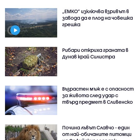
„ЕМКО” изключва взривът в
завода да е плод на човешка
грешка
Рибари откриха граната в
Дунав край Силистра
Възрастен мъж е с опасност
за живота след удар с
твърд предмет в Сливенско
Почина лъвът Славчо - един
от най-обичаните питомци