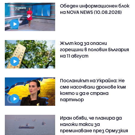
Обеден информационен блок
на NOVA NEWS (10.08.2026)
Жълт код за опасни
горещини в половин България
на 11 август
Посланикът на Украйна: Не
сме насочвали дронове към
която и да е страна
партньор
Иран обяви, че планира да
наложи такси за
преминаване през Ормузкия