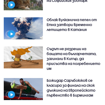
на Софийския зоопарк
Облак вулканична пепел от
Етна затвори временно
летището в Катания
Съдът не разреши на
бащата на българчетата,
загинали в Кипър, да
присъства на погребението
им
Божидар Саръбоюков се
класира за финала на скок
дължина на Европейското
първенство в Бирмингам