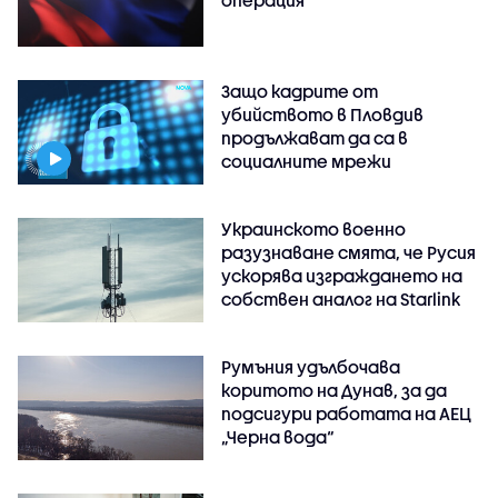
Защо кадрите от
убийството в Пловдив
продължават да са в
социалните мрежи
Украинското военно
разузнаване смята, че Русия
ускорява изграждането на
собствен аналог на Starlink
Румъния удълбочава
коритото на Дунав, за да
подсигури работата на АЕЦ
„Черна вода“