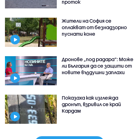
проток
Жители на София се
оплакват от безнадзорно
пуснати коне
Дронове „под радара“: Може
ли България да се защити от
новите въздушни заплахи
Показаха как изглежда
дронът, взривил се край
Кардам