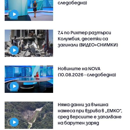
следобедна)
7,4 по Рихтер разтърси
Колумбия, десетки са
загинали (ВИДЕО+СНИМКИ)
Новините на NOVA
(10.08.2026 - следобедна)
Няма данни за външна
намеса при взрива в „ЕМКО“,
сред версиите е запалване
на барутен заряд