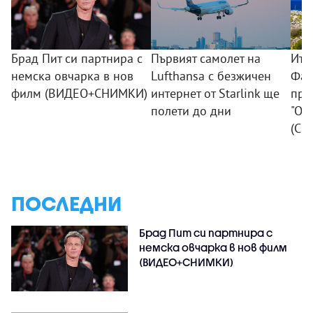
Брад Пит си партнира с
Първият самолет на
Ита
немска овчарка в нов
Lufthansa с безжичен
Фав
филм (ВИДЕО+СНИМКИ)
интернет от Starlink ще
пре
полети до дни
"Од
(СН
ПОСЛЕДНИ
Брад Пит си партнира с
немска овчарка в нов филм
(ВИДЕО+СНИМКИ)