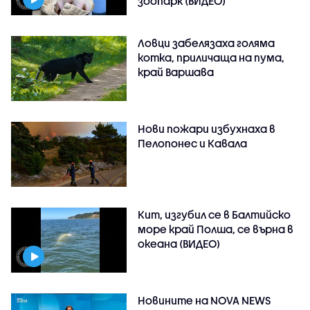
зоопарк (ВИДЕО)
Ловци забелязаха голяма
котка, приличаща на пума,
край Варшава
Нови пожари избухнаха в
Пелопонес и Кавала
Кит, изгубил се в Балтийско
море край Полша, се върна в
океана (ВИДЕО)
Новините на NOVA NEWS