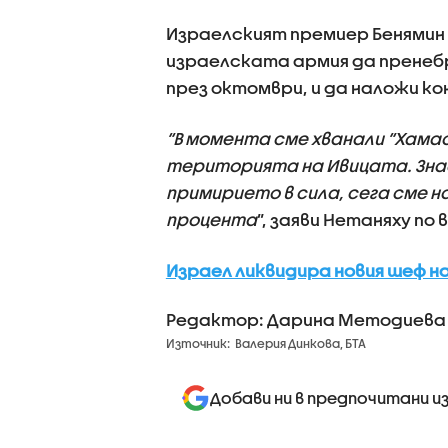
Израелският премиер Бенямин Н
израелската армия да пренебр
през октомври, и да наложи ко
“В момента сме хванали “Хама
територията на Ивицата. Знае
примирието в сила, сега сме н
процента
”, заяви Нетаняху по
Израел ликвидира новия шеф на
Редактор: Дарина Методиева
Източник:
Валерия Динкова, БТА
Добави ни в предпочитани и