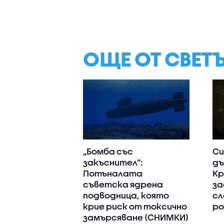
ОЩЕ ОТ СВЕТ
„Бомба със
Си
закъснител“:
дъ
Потъналата
Кр
съветска ядрена
за
подводница, която
сл
крие риск от токсично
ро
замърсяване (СНИМКИ)