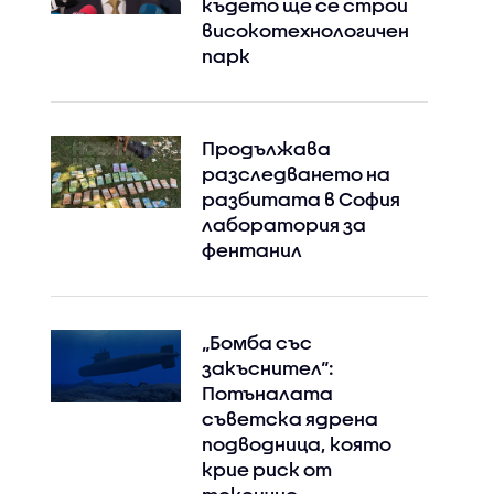
където ще се строи
високотехнологичен
парк
Instagram
Facebook
Продължава
разследването на
разбитата в София
лаборатория за
фентанил
„Бомба със
закъснител“:
Потъналата
съветска ядрена
подводница, която
крие риск от