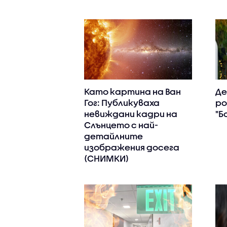
Като картина на Ван
Де
Гог: Публикуваха
ро
невиждани кадри на
"Б
Слънцето с най-
детайлните
изображения досега
(СНИМКИ)