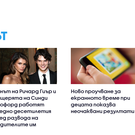
ЪТ
нът на Ричард Гиър и
Ново проучване за
щерята на Синди
екранното време при
офорд работят
децата показва
едно десетилетия
неочаквани резултати
ед развода на
дителите им