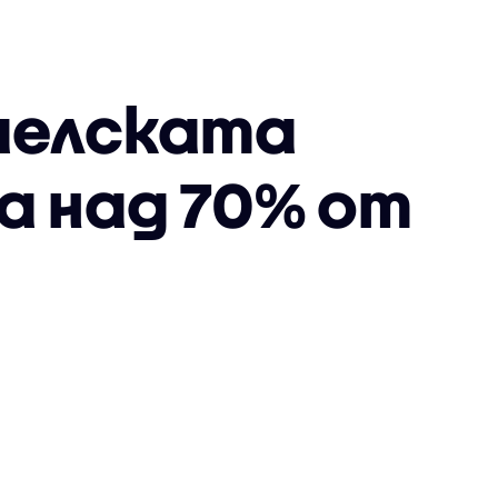
раелската
а над 70% от