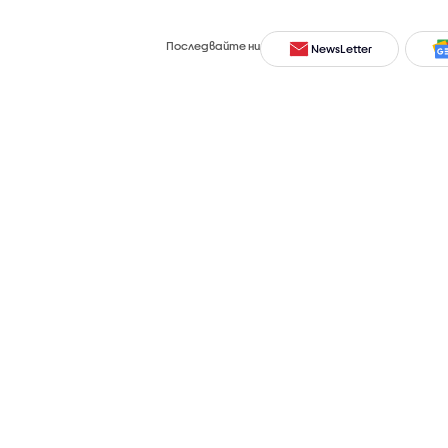
Последвайте ни
NewsLetter