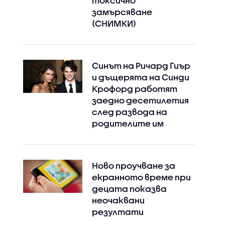
токсично
замърсяване
(СНИМКИ)
Синът на Ричард Гиър
и дъщерята на Синди
Крофорд работят
заедно десетилетия
след развода на
родителите им
Ново проучване за
екранното време при
децата показва
неочаквани
резултати