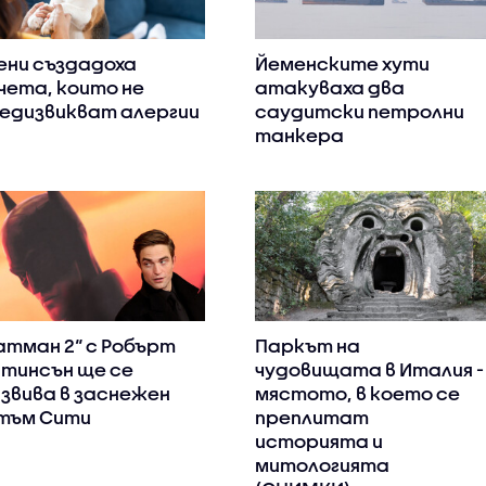
ени създадоха
Йеменските хути
чета, които не
атакуваха два
едизвикват алергии
саудитски петролни
танкера
атман 2“ с Робърт
Паркът на
тинсън ще се
чудовищата в Италия -
звива в заснежен
мястото, в което се
тъм Сити
преплитат
историята и
митологията