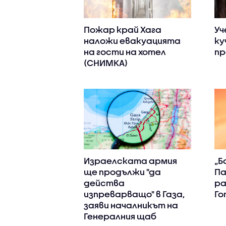
Пожар край Хага
Уч
наложи евакуацията
ку
на гости на хотел
пр
(СНИМКА)
Израелската армия
„Б
ще продължи "да
Па
действа
ра
изпреварващо" в Газа,
Го
заяви началникът на
Генералния щаб