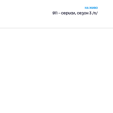
НА ЖИВО
911 – сериал, сезон 3 /п/