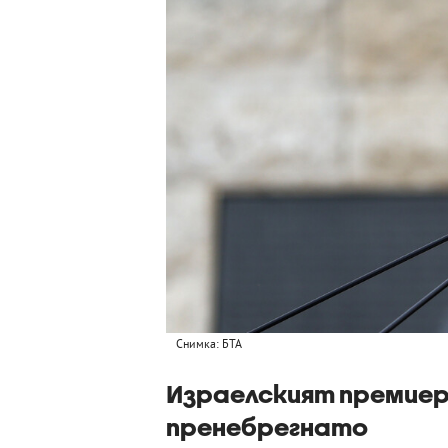
Снимка: БТА
Израелският премиер
пренебрегнато