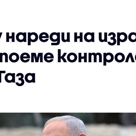
 нареди на из
 поеме контрол
Газа