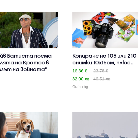
йв Батиста поема
Копиране на 105 или 210
лята на Кратос в
снимки 10х15см, плюс..
огът на войната"
16.36 €
23.78 €
32.00 лв
46.51 лв
Grabo.bg