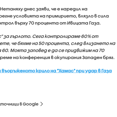
етаняху днес заяви, че е наредил на
егне условията на примирието, влязло в сила
нтрол върху 70 процента от Ивицата Газа.
с” за гърлото. Сега контролираме 60% от
те, че бяхме на 50 процента, след влизането на
а 60. Моята заповед е да се придвижим на 70
 време на конференция в окупирания Западен бряг.
 въоръженото крило на "Хамас" при удар в Газа
зточници в Google