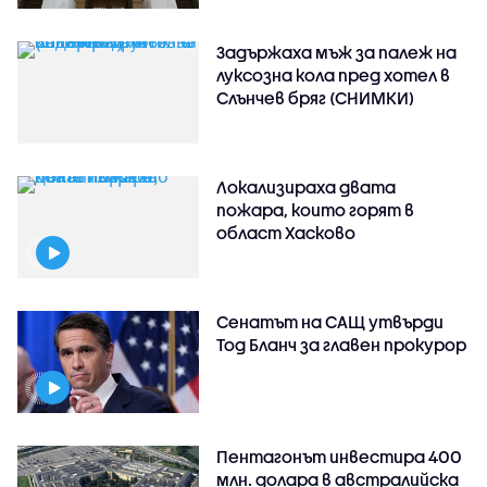
Задържаха мъж за палеж на
луксозна кола пред хотел в
Слънчев бряг (СНИМКИ)
Локализираха двата
пожара, които горят в
област Хасково
Сенатът на САЩ утвърди
Тод Бланч за главен прокурор
Пентагонът инвестира 400
млн. долара в австралийска