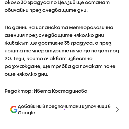
около 30 градуса по Целзий ще останат
обичайни през следващите дни.
По данни на испанската метеорологична
агенция през следващите няколко дни
живакът ще достигне 35 градуса, а през
нощта температурите няма да падат под
20. Тези, които очакват известно
разхлаждане, ще трябва да почакат поне
още няколко дни.
Редактор: Ивета Костадинова
Добави ни в предпочитани източници в
Google