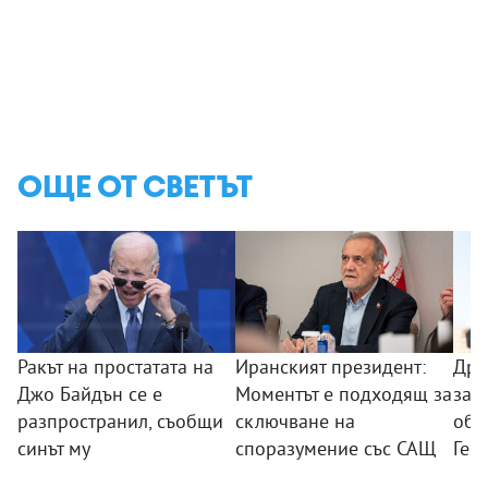
ОЩЕ ОТ СВЕТЪТ
Ракът на простатата на
Иранският президент:
Дро
Джо Байдън се е
Моментът е подходящ за
зас
разпространил, съобщи
сключване на
обе
синът му
споразумение със САЩ
Гер