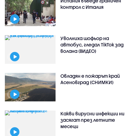
Испания въведе граничен
контрол с Италия
Уволниха шофьор на
автобус, гледал TikTok зад
волана (ВИДЕО)
Овладян е пожарът край
Асеновград (СНИМКИ)
Какви вирусни инфекции ни
засягат през летните
месеци