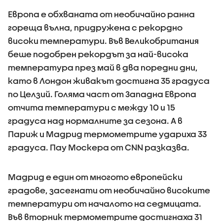
Европа е обхваната от необичайно ранна
гореща вълна, придружена с рекордно
високи температури. Във Великобритания
беше подобрен рекордът за най-висока
температура през май в два поредни дни,
като в Лондон живакът достигна 35 градуса
по Целзий. Голяма част от Западна Европа
отчита температури с между 10 и 15
градуса над нормалните за сезона. А в
Париж и Мадрид термометрите удариха 33
градуса. Пау Москера от CNN разказва.
Мадрид е един от многото европейски
градове, засегнати от необичайно високите
температури от началото на седмицата.
Във вторник термометрите достигнаха 31