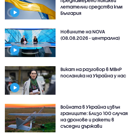
преднамерено никакви
летателни средства към
България
Новините на NOVA
(08.08.2026 - централна)
Викат на разговор в МВнР
посланика на Украйна у нас
Войната в Украйна извън
границите: Близо 100 случая
на дронове и ракети в
съседни държави