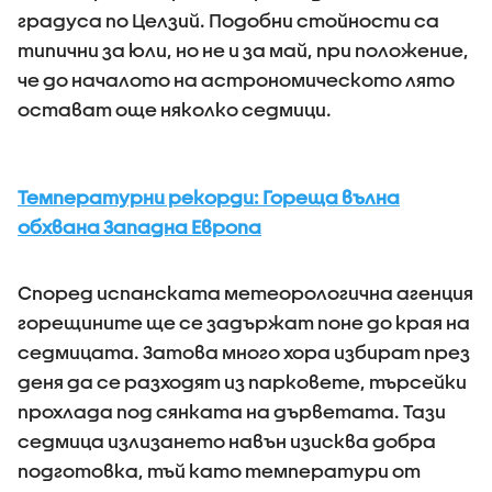
градуса по Целзий. Подобни стойности са
типични за юли, но не и за май, при положение,
че до началото на астрономическото лято
остават още няколко седмици.
Температурни рекорди: Гореща вълна
обхвана Западна Европа
Според испанската метеорологична агенция
горещините ще се задържат поне до края на
седмицата. Затова много хора избират през
деня да се разходят из парковете, търсейки
прохлада под сянката на дърветата. Тази
седмица излизането навън изисква добра
подготовка, тъй като температури от