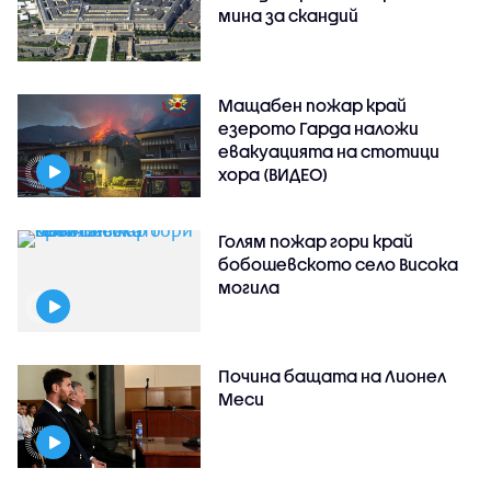
мина за скандий
Мащабен пожар край
езерото Гарда наложи
евакуацията на стотици
хора (ВИДЕО)
Голям пожар гори край
бобошевското село Висока
могила
Почина бащата на Лионел
Меси