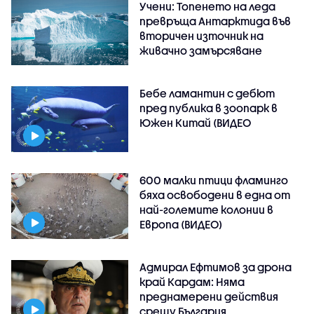
Учени: Топенето на леда
превръща Антарктида във
вторичен източник на
живачно замърсяване
Бебе ламантин с дебют
пред публика в зоопарк в
Южен Китай (ВИДЕО
600 малки птици фламинго
бяха освободени в една от
най-големите колонии в
Европа (ВИДЕО)
Адмирал Ефтимов за дрона
край Кардам: Няма
преднамерени действия
срещу България