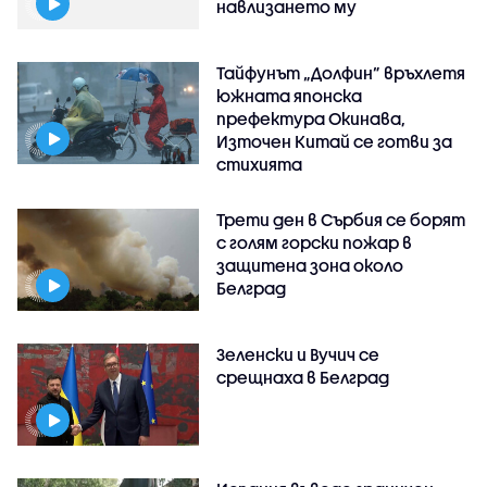
навлизането му
Тайфунът „Долфин” връхлетя
южната японска
префектура Окинава,
Източен Китай се готви за
стихията
Трети ден в Сърбия се борят
с голям горски пожар в
защитена зона около
Белград
Зеленски и Вучич се
срещнаха в Белград