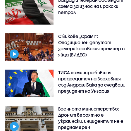
схема за износ на иракски
петрол
С викове „Срам!“:
Опозиционен депутат
замери косовския премиер с
яйца (ВИДЕО)
ТИСА номинира бившия
председател на Върховния
съд Андраш Бака за следващ
президент на Унгария
Военното министерство:
Дронът вероятно е
украински, инцидентът не е
преднамерен