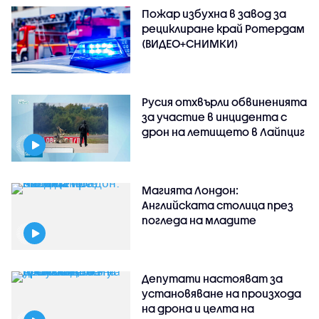
Пожар избухна в завод за
рециклиране край Ротердам
(ВИДЕО+СНИМКИ)
Русия отхвърли обвиненията
за участие в инцидента с
дрон на летището в Лайпциг
Магията Лондон:
Английската столица през
погледа на младите
Депутати настояват за
установяване на произхода
на дрона и целта на