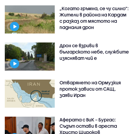
„Когато гръмна, се чу силно“:
Жители в района на Кардам
с разказ от мястото на
падналия дрон
Дрон се взриви в
българското небе, службите
изясняват чий е
Отварянето на Ормузкия
проток зависи от САЩ,
заяви Иран
Аферата с ВиК – Бургас:
Съдът остави в ареста
Христо Широков