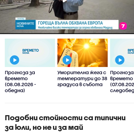
Прогноза за
Уморителна жега с
Прогноза
времето
температури до 38
времето
(08.08.2026 -
градуса в събота
(07.08.202
обедна)
следобед
Подобни стойности са типични
за юли, но не и за май