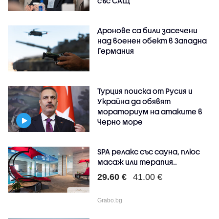
със САЩ
Дронове са били засечени
над военен обект в Западна
Германия
Турция поиска от Русия и
Украйна да обявят
мораториум на атаките в
Черно море
SPA релакс със сауна, плюс
масаж или терапия..
29.60 €
41.00 €
Grabo.bg