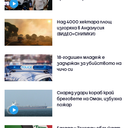
Над 4000 хектара площ
изгоряха в Андалусия
(ВИДЕО+СНИМКИ)
18-годишен младеж е
задържан за убийството на
чичо си
Снаряд удари кораб край
бреговете на Оман, избухна
пожар
Багдад и Техеран обсъждат