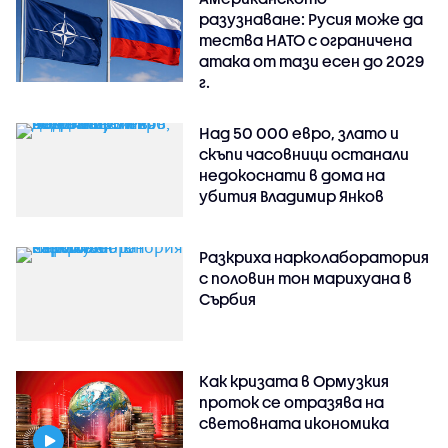
разузнаване: Русия може да
тества НАТО с ограничена
атака от тази есен до 2029
г.
Над 50 000 евро, злато и
скъпи часовници останали
недокоснати в дома на
убития Владимир Янков
Разкриха нарколаборатория
с половин тон марихуана в
Сърбия
Как кризата в Ормузкия
проток се отразява на
световната икономика