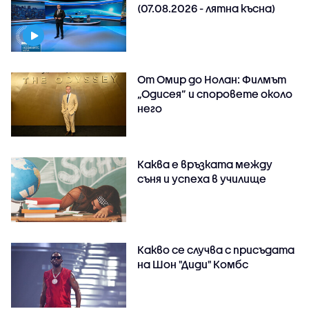
(07.08.2026 - лятна късна)
От Омир до Нолан: Филмът
„Одисея” и споровете около
него
Каква е връзката между
съня и успеха в училище
Какво се случва с присъдата
на Шон "Диди" Комбс