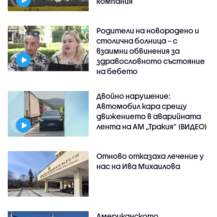
компания
Родители на новородено и
столична болница – с
взаимни обвинения за
здравословното състояние
на бебето
Двойно нарушение:
Автомобил кара срещу
движението в аварийната
лента на АМ „Тракия” (ВИДЕО)
Отново отказаха лечение у
нас на Ива Михаилова
Американското