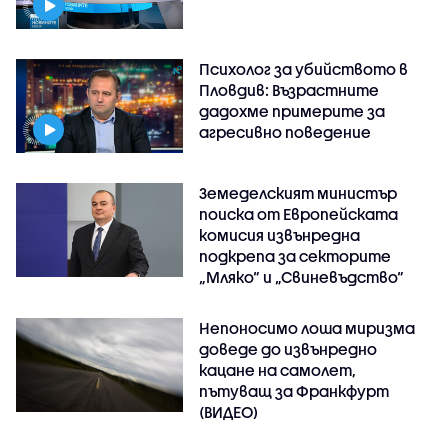
Психолог за убийството в
Пловдив: Възрастните
дадохме примерите за
агресивно поведение
Земеделският министър
поиска от Европейската
комисия извънредна
подкрепа за секторите
„Мляко“ и „Свиневъдство“
Непоносимо лоша миризма
доведе до извънредно
кацане на самолет,
пътуващ за Франкфурт
(ВИДЕО)