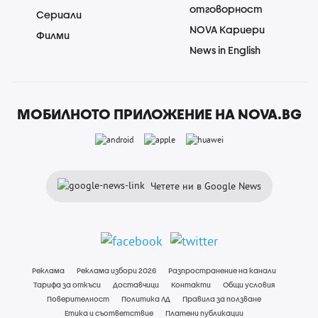
отговорност
Сериали
NOVA Кариери
Филми
News in English
МОБИЛНОТО ПРИЛОЖЕНИЕ НА NOVA.BG
Четете ни в Google News
Реклама
Реклама избори 2026
Разпространение на канали
Тарифа за откъси
Доставчици
Контакти
Общи условия
Поверителност
Политика ЛД
Правила за ползване
Етика и съответствие
Платени публикации