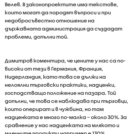
Велев. В законопроектите има текстове,
които могат да породят въпроси и при
недобросъвестно отношение на
държавната администрация да създадат
проблеми, допълни той.
Димитров коментира, че цените у нас са по-
високи от тези в Германия, Франция,
Нидерландия, като това се дължи на
нелоялни търговски практики, надценки,
господстващо положение на пазара. Той
допълни, че това се наблюдава при търговци,
които оперират и в чужбина, но там
надценката е много по-малка – около 30%. За
сравнение у нас надценката на млякото и
млечните продукти например е 130%.