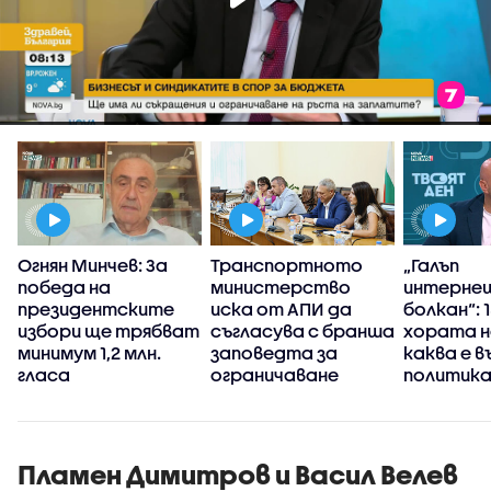
Огнян Минчев: За
Транспортното
„Галъп
победа на
министерство
интерне
президентските
иска от АПИ да
болкан“: 
избори ще трябват
съгласува с бранша
хората н
минимум 1,2 млн.
заповедта за
каква е 
гласа
ограничаване
политика
движението на
България
камиони
Пламен Димитров и Васил Велев