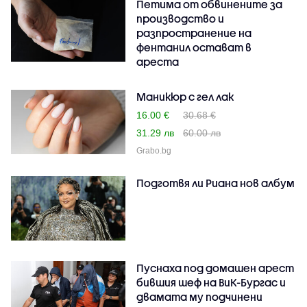
Петима от обвинените за
производство и
разпространение на
фентанил остават в
ареста
Маникюр с гел лак
16.00 €
30.68 €
31.29 лв
60.00 лв
Grabo.bg
Подготвя ли Риана нов албум
Пуснаха под домашен арест
бившия шеф на ВиК-Бургас и
двамата му подчинени