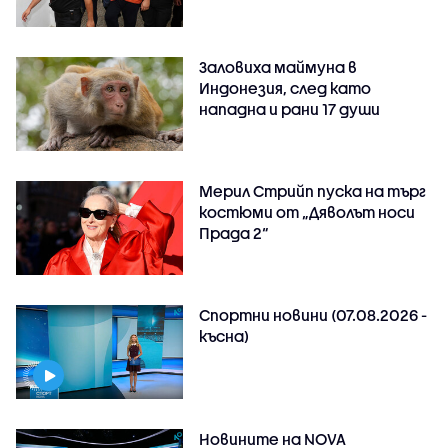
Заловиха маймуна в
Индонезия, след като
нападна и рани 17 души
Мерил Стрийп пуска на търг
костюми от „Дяволът носи
Прада 2“
Спортни новини (07.08.2026 -
късна)
Новините на NOVA