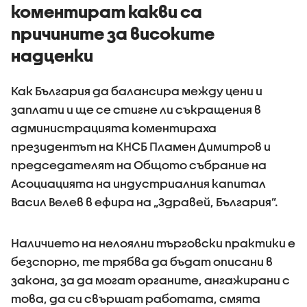
коментират какви са
причините за високите
надценки
Как България да балансира между цени и
заплати и ще се стигне ли съкращения в
администрацията коментираха
президентът на КНСБ Пламен Димитров и
председателят на Общото събрание на
Асоциацията на индустриалния капитал
Васил Велев в ефира на „Здравей, България”.
Наличието на нелоялни търговски практики е
безспорно, те трябва да бъдат описани в
закона, за да могат органите, ангажирани с
това, да си свършат работата, смята