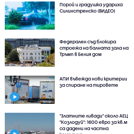
Порой и градушка удариха
Силинстренско (ВИДЕО)
Федерален съд блокира
строежа на балната зала на
Тръмп в Белия дом
АПИ въвежда нови критерии
за спиране на тировете
"Златните ливади" около АЕЦ
"Козлодуй": 1600 евро за кв.м
са дадени на частна