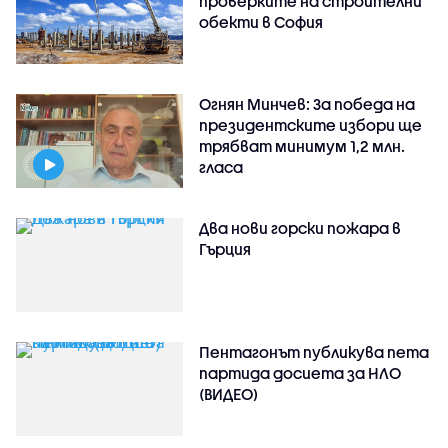
проверките на строителни
обекти в София
Огнян Минчев: За победа на
президентските избори ще
трябват минимум 1,2 млн.
гласа
Два нови горски пожара в
Гърция
Пентагонът публикува пета
партида досиета за НЛО
(ВИДЕО)