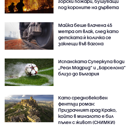
горски пожари, бушуващи
под короните на дървета
Майка беше влачена 45
метра от влак, след като
детската ѝ количка се
заклещи във вагона
Испанската Суперкупа води
„Реал Мадрид“ и „Барселона“
близо до България
Като средновековен
фентъзи роман:
Призрачният град Крако,
който в миналото е бил
пълен с живот (СНИМКИ)