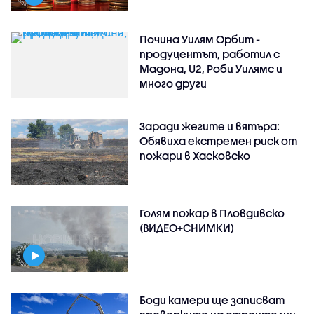
Почина Уилям Орбит -
продуцентът, работил с
Мадона, U2, Роби Уилямс и
много други
Заради жегите и вятъра:
Обявиха екстремен риск от
пожари в Хасковско
Голям пожар в Пловдивско
(ВИДЕО+СНИМКИ)
Боди камери ще записват