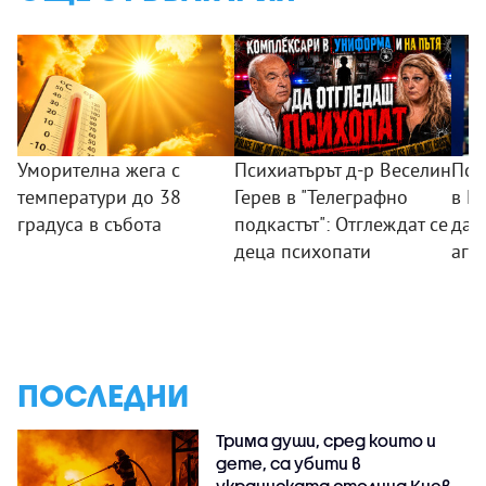
Уморителна жега с
Психиатърът д-р Веселин
Пси
температури до 38
Герев в "Телеграфно
в П
градуса в събота
подкастът": Отглеждат се
дад
деца психопати
агр
ПОСЛЕДНИ
Трима души, сред които и
дете, са убити в