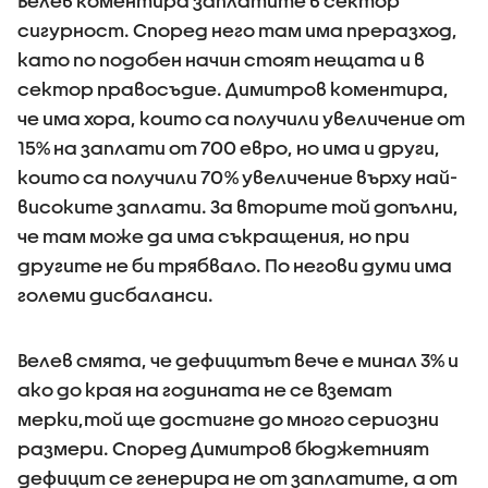
Велев коментира заплатите в сектор
сигурност. Според него там има преразход,
като по подобен начин стоят нещата и в
сектор правосъдие. Димитров коментира,
че има хора, които са получили увеличение от
15% на заплати от 700 евро, но има и други,
които са получили 70% увеличение върху най-
високите заплати. За вторите той допълни,
че там може да има съкращения, но при
другите не би трябвало. По негови думи има
големи дисбаланси.
Велев смята, че дефицитът вече е минал 3% и
ако до края на годината не се вземат
мерки,той ще достигне до много сериозни
размери. Според Димитров бюджетният
дефицит се генерира не от заплатите, а от