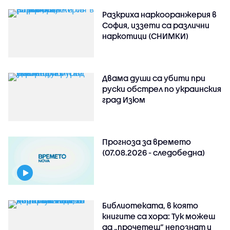
Разкриха наркооранжерия в
София, иззети са различни
наркотици (СНИМКИ)
Двама души са убити при
руски обстрeл по украинския
град Изюм
Прогноза за времето
(07.08.2026 - следобедна)
Библиотеката, в която
книгите са хора: Тук можеш
да „прочетеш“ непознат и