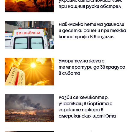
украинската столица Киев
при нощния руски обстрел
Най-малко петима загинали
и десетки ранени при тежка
катастрофа в Бразилия
Уморителна жега с
температури до 38 градуса
в събота
Разби се хеликоптер,
участващ в борбата с
горските пожари в
американския щат Юта