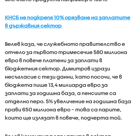
КНСБ не подкрепя 10% орязване на заплатите
в държавния сектор
Велев каза, че служебното правителство е
отчело за първото тримесечие 580 милиона
евро в повече платени за заплати в
бюджетния сектор. Димитров изрази
несъгласие с тези данни, като посочи, че в
бюджета пише 13,4 милиарда евро за
заплати за годишна база, а пенсиите са
отделно перо. 5% увеличение на годишна база
прави 650 милиона евро – това са парите,
които ще излязат в повече, подчерта той.