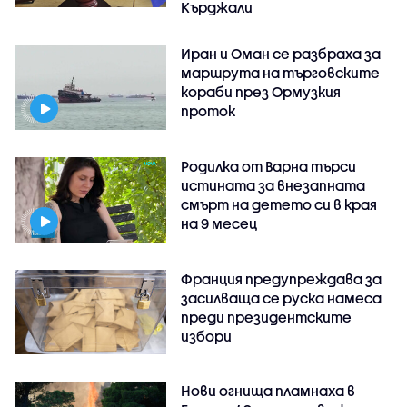
Кърджали
Иран и Оман се разбраха за
маршрута на търговските
кораби през Ормузкия
проток
Родилка от Варна търси
истината за внезапната
смърт на детето си в края
на 9 месец
Франция предупреждава за
засилваща се руска намеса
преди президентските
избори
Нови огнища пламнаха в