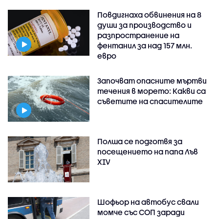
Повдигнаха обвинения на 8
души за производство и
разпространение на
фентанил за над 157 млн.
евро
Започват опасните мъртви
течения в морето: Какви са
съветите на спасителите
Полша се подготвя за
посещението на папа Лъв
XIV
Шофьор на автобус свали
момче със СОП заради