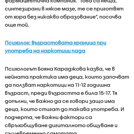
фармацевтична компания. "Това са неща,
синтезирани в някое мазе, те се приготвят
от хора без никакво образование", посочва
още той.
Психолог: Възрастовата граница при
употреба на наркотици пада
Психологът Бояна Караджова казва, че в
нейната практика има деца, които започват
да ползват наркотици на 11-12 годишна
възраст, преди възрастта е била 15-17. Тя
допълни, че важно да се говори защо има
деца, които стигат до такава употреба. И
подчерта, че важни фактори са
свръхобщуване дигиталното общуване и
същевременно самотата.