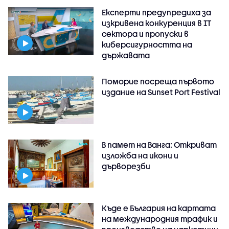
Експерти предупредиха за
изкривена конкуренция в IT
сектора и пропуски в
киберсигурността на
държавата
Поморие посреща първото
издание на Sunset Port Festival
В памет на Ванга: Откриват
изложба на икони и
дърворезби
Къде е България на картата
на международния трафик и