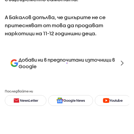
А Бакалов допълва, че дилърите не се
притесняват от това да продават
наркотици на 11-12 годиншни деца.
Добави ни в предпочитани източници в
Google
Последвайте ни
NewsLetter
Google News
Youtube