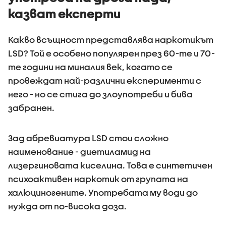
казват експерти
Какво всъщност представлява наркотикът
LSD? Той е особено популярен през 60-те и 70-
те години на миналия век, когато се
провеждат най-различни експерименти с
него - но се стига до злоупотреби и бива
забранен.
Зад абревиатура LSD стои сложно
наименование - диетиламид на
лизергиновата киселина. Това е синтетичен
психоактивен наркотик от групата на
халюциногените. Употребата му води до
нужда от по-висока доза.