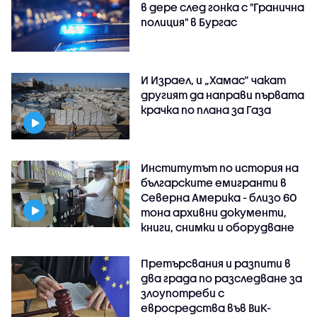
в дере след гонка с "Гранична
полиция" в Бургас
И Израел, и „Хамас“ чакат
другият да направи първата
крачка по плана за Газа
Институтът по история на
българските емигранти в
Северна Америка - близо 60
тона архивни документи,
книги, снимки и оборудване
Претърсвания и разпити в
два града по разследване за
злоупотреби с
евросредства във ВиК-