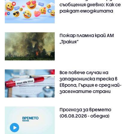
съобщения дневно: Как се
раждат емоджитата
Пожар пламна край АМ
„Тракия“
Все повече случаи на
западнонилска треска в
Европа, Гърция е сред най-
засегнатите страни
Прогноза за времето
(06.08.2026 - обедна)