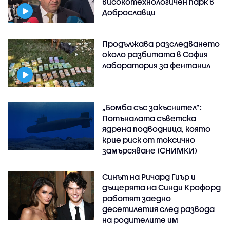
високотехнологичен парк в
Доброславци
Продължава разследването
около разбитата в София
лаборатория за фентанил
„Бомба със закъснител“:
Потъналата съветска
ядрена подводница, която
крие риск от токсично
замърсяване (СНИМКИ)
Синът на Ричард Гиър и
дъщерята на Синди Крофорд
работят заедно
десетилетия след развода
на родителите им