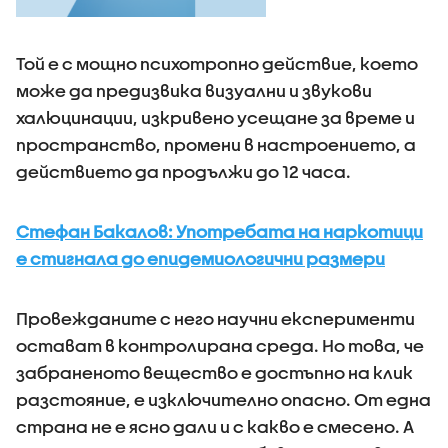
Той е с мощно психотропно действие, което
може да предизвика визуални и звукови
халюцинации, изкривено усещане за време и
пространство, промени в настроението, а
действието да продължи до 12 часа.
Стефан Бакалов: Употребата на наркотици
е стигнала до епидемиологични размери
Провежданите с него научни експерименти
остават в контролирана среда. Но това, че
забраненото вещество е достъпно на клик
разстояние, е изключително опасно. От една
страна не е ясно дали и с какво е смесено. А