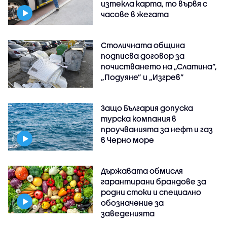
изтекла карта, то вървя с
часове в жегата
Столичната община
подписва договор за
почистването на „Слатина”,
„Подуяне” и „Изгрев”
Защо България допуска
турска компания в
проучванията за нефт и газ
в Черно море
Държавата обмисля
гарантирани брандове за
родни стоки и специално
обозначение за
заведенията