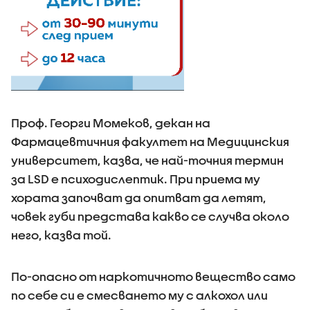
Проф. Георги Момеков, декан на
Фармацевтичния факултет на Медицинския
университет, казва, че най-точния термин
за LSD е психодислептик. При приема му
хората започват да опитват да летят,
човек губи представа какво се случва около
него, казва той.
По-опасно от наркотичното вещество само
по себе си е смесването му с алкохол или