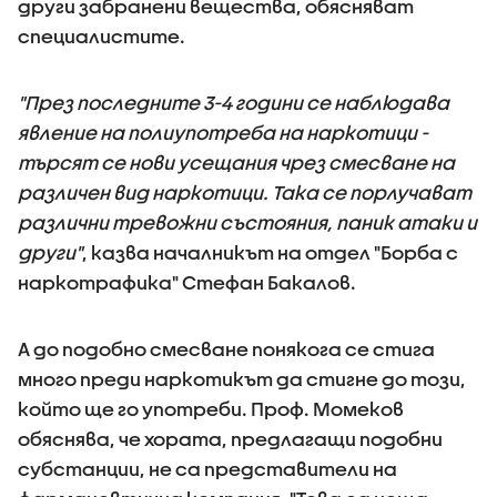
други забранени вещества, обясняват
специалистите.
"През последните 3-4 години се наблюдава
явление на полиупотреба на наркотици -
търсят се нови усещания чрез смесване на
различен вид наркотици. Така се порлучават
различни тревожни състояния, паник атаки и
други"
, казва началникът на отдел "Борба с
наркотрафика" Стефан Бакалов.
А до подобно смесване понякога се стига
много преди наркотикът да стигне до този,
който ще го употреби. Проф. Момеков
обяснява, че хората, предлагащи подобни
субстанции, не са представители на