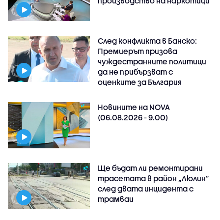
производство на наркотици
След конфликта в Банско:
Премиерът призова
чуждестранните политици
да не прибързват с
оценките за България
Новините на NOVA
(06.08.2026 - 9.00)
Ще бъдат ли ремонтирани
трасетата в район „Люлин”
след двата инцидента с
трамваи