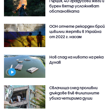
Гърция, 40-градусови жеги и
бурен вятър усложняват
обстановката
ООН отчете рекорден брой
цивилни жертви в Украйна
от 2022 г. насам
Нов спад на нивото на река
Дунав
Свлачища след проливни
дъждове във Филипините
убиха четирима души