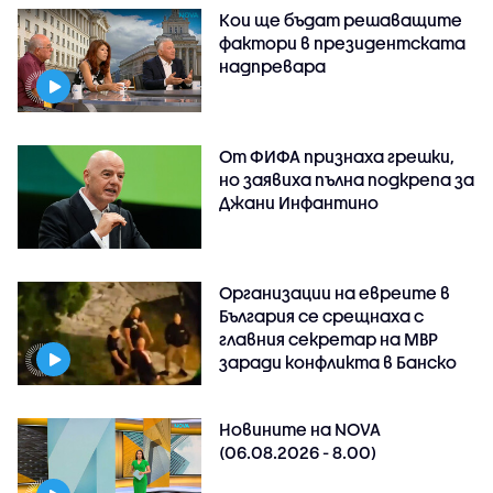
Кои ще бъдат решаващите
фактори в президентската
надпревара
От ФИФА признаха грешки,
но заявиха пълна подкрепа за
Джани Инфантино
Организации на евреите в
България се срещнаха с
главния секретар на МВР
заради конфликта в Банско
Новините на NOVA
(06.08.2026 - 8.00)