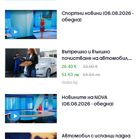
Спортни новини (06.08.2026 -
обедна)
Вътрешно и външно
почистване на автомобил,
п..
26.40 €
33.00 €
51.63 лв
64.54 лв
Grabo.bg
Новините на NOVA
(06.08.2026 - обедна)
Автомобил с испанци падна