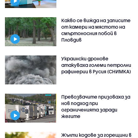
Какво се вижда на записите
от камери на мястото на
смъртоносния побой в
Пловдив
Украински дронове
атакуваха големи петролни
рафинерии в Русия (СНИМКА)
Превозвачите призоваха за
нов подход при
ограниченията заради
жегите
Жълти кодове за горещини в