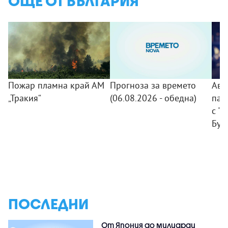
ОЩЕ ОТ БЪЛГАРИЯ
Пожар пламна край АМ
Прогноза за времето
Авт
„Тракия“
(06.08.2026 - обедна)
пад
с "
Бур
ПОСЛЕДНИ
От Япония до милиарди