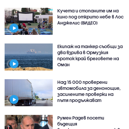
Кучета и стопаните им на
кино под открито небе в Лос
Анджелис (ВИДЕО)
Екипаж на танкер съобщи за
два взрива в Ормузкия
проток край бреговете на
Оман
Над 15 000 проверени
автомобила за денонощие,
засилените проверки на
пътя продължават
Румен Радев посети
бъдещия