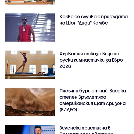
Какво се случва с присъдата
на Шон "Диди" Комбс
Хърватия отказа визи на
руски гимнастички за Евро
2026
Пясъчни бури от най-висока
степен връхлетяха
американския щат Аризона
(ВИДЕО)
Зеленски пристигна в
Белград на първото си