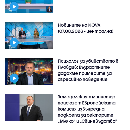
Новините на NOVA
(07.08.2026 - централна)
Психолог за убийството в
Пловдив: Възрастните
дадохме примерите за
агресивно поведение
Земеделският министър
поиска от Европейската
комисия извънредна
подкрепа за секторите
„Мляко“ и „Свиневъдство“