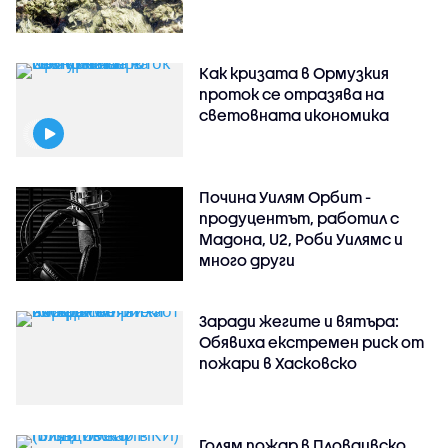
Как кризата в Ормузкия
проток се отразява на
световната икономика
Почина Уилям Орбит -
продуцентът, работил с
Мадона, U2, Роби Уилямс и
много други
Заради жегите и вятъра:
Обявиха екстремен риск от
пожари в Хасковско
Голям пожар в Пловдивско