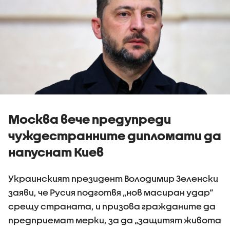
Москва вече предупреди
чуждестранните дипломати да
напуснат Киев
Украинският президент Володимир Зеленски
заяви, че Русия подготвя „нов масиран удар“
срещу страната, и призова гражданите да
предприемат мерки, за да „защитят живота