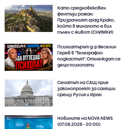
Като средновековен
фентъзи роман:
Призрачният град Крако,
който в миналото е бил
пълен с живот (СНИМКИ)
Психиатърът д-р Веселин
Герев в "Телеграфно
подкастът": Отглеждат се
деца психопати
Сенатът на САЩ прие
законопроект за санкции
срещу Русия и Иран
Новините на NOVA NEWS
(07.08.2026 - 20:00)