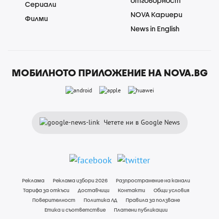
отговорност
Сериали
NOVA Кариери
Филми
News in English
МОБИЛНОТО ПРИЛОЖЕНИЕ НА NOVA.BG
Четете ни в Google News
Реклама
Реклама избори 2026
Разпространение на канали
Тарифа за откъси
Доставчици
Контакти
Общи условия
Поверителност
Политика ЛД
Правила за ползване
Етика и съответствие
Платени публикации