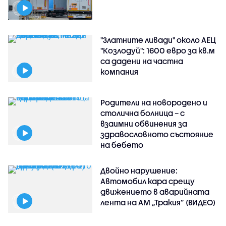
"Златните ливади" около АЕЦ
"Козлодуй": 1600 евро за кв.м
са дадени на частна
компания
Родители на новородено и
столична болница – с
взаимни обвинения за
здравословното състояние
на бебето
Двойно нарушение:
Автомобил кара срещу
движението в аварийната
лента на АМ „Тракия” (ВИДЕО)