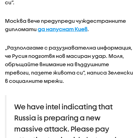
си“.
Москва вече предупреди чуждестранните
дипломати
да напуснат Киев
.
„Разполагаме с разузнавателна информация,
че Русия подготвя нов масиран удар. Моля,
обръщайте внимание на въздушните
тревоги, пазете живота си“, написа Зеленски
в социалните мрежи.
We have intel indicating that
Russia is preparing a new
massive attack. Please pay