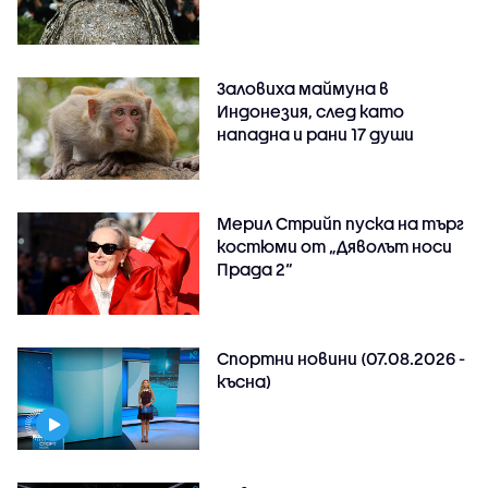
Заловиха маймуна в
Индонезия, след като
нападна и рани 17 души
Мерил Стрийп пуска на търг
костюми от „Дяволът носи
Прада 2“
Спортни новини (07.08.2026 -
късна)