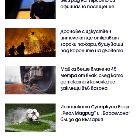
официално посещение
Дронове с изкуствен
интелект ще откриват
горски пожари, бушуващи
под короните на дървета
Майка беше влачена 45
метра от влак, след като
детската ѝ количка се
заклещи във вагона
Испанската Суперкупа води
„Реал Мадрид“ и „Барселона“
близо до България