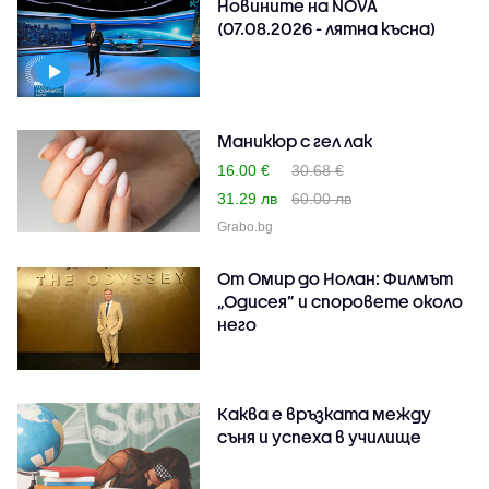
Новините на NOVA
(07.08.2026 - лятна късна)
Маникюр с гел лак
16.00 €
30.68 €
31.29 лв
60.00 лв
Grabo.bg
От Омир до Нолан: Филмът
„Одисея” и споровете около
него
Каква е връзката между
съня и успеха в училище