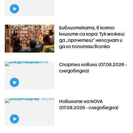
Библиотеката, в която
книгите са хора: Тук можеш
да „прочетеш“ непознат и
да го попиташ всичко
Спортни новини (07.08.2026 -
следобедна)
Новините на NOVA
(07.08.2026 - следобедна)