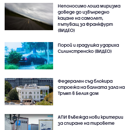
Непоносимо лоша миризма
доведе до извънредно
кацане на самолет,
пътуващ за Франкфурт
(ВИДЕО)
Порой и градушка удариха
Силинстренско (ВИДЕО)
Федерален съд блокира
строежа на балната зала на
Тръмп в Белия дом
АПИ въвежда нови критерии
за спиране на тировете