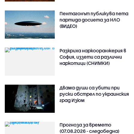
Пентагонът публикува пета
партида досиета за НЛО
(ВИДЕО)
Разкриха наркооранжерия в
София, иззети са различни
наркотици (СНИМКИ)
Двама души са убити при
руски обстрeл по украинския
град Изюм
Прогноза за времето
(07.08.2026 - следобедна)