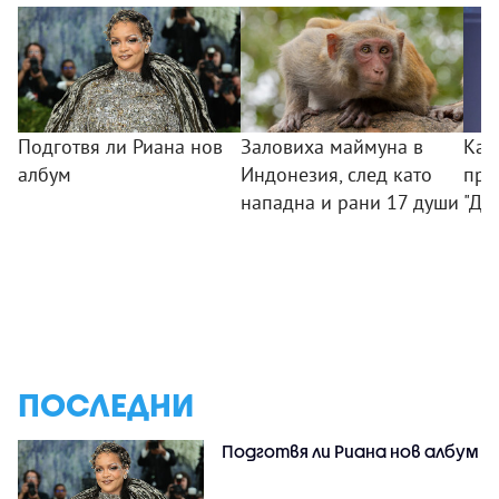
Подготвя ли Риана нов
Заловиха маймуна в
Как
албум
Индонезия, след като
при
нападна и рани 17 души
"Ди
ПОСЛЕДНИ
Подготвя ли Риана нов албум