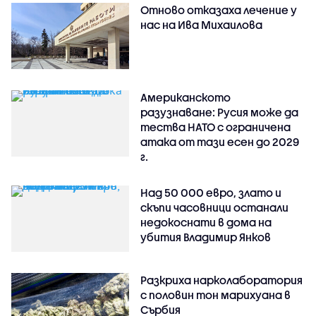
Отново отказаха лечение у
нас на Ива Михаилова
Американското
разузнаване: Русия може да
тества НАТО с ограничена
атака от тази есен до 2029
г.
Над 50 000 евро, злато и
скъпи часовници останали
недокоснати в дома на
убития Владимир Янков
Разкриха нарколаборатория
с половин тон марихуана в
Сърбия