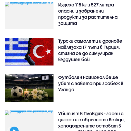
Иззеха 115 кг и 527 литра
опасни и забранени
продукти за растителна
защита
Турски самолети и дронове
навлязоха 17 пъти в Гърция,
стигна се до симулиран
въздушен бой
Футболен национал беше
убит с павета при грабеж в
Уганда
Убитият в Пловдив - горен с
цигари и с обръснати вежди,
заподозрените остават в