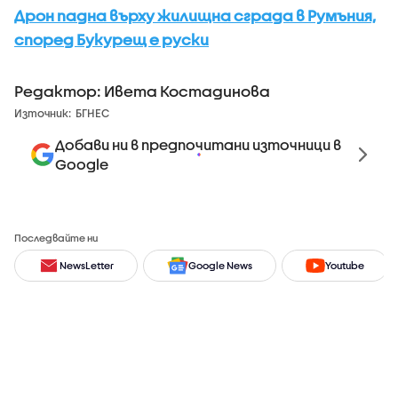
Дрон падна върху жилищна сграда в Румъния,
според Букурещ е руски
Редактор: Ивета Костадинова
Източник:
БГНЕС
Добави ни в предпочитани източници в
Google
Последвайте ни
NewsLetter
Google News
Youtube