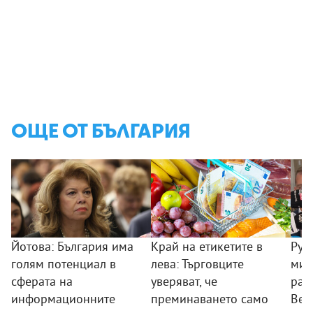
ОЩЕ ОТ БЪЛГАРИЯ
Йотова: България има
Край на етикетите в
Рум
голям потенциал в
лева: Търговците
мин
сферата на
уверяват, че
раб
информационните
преминаването само
Вел