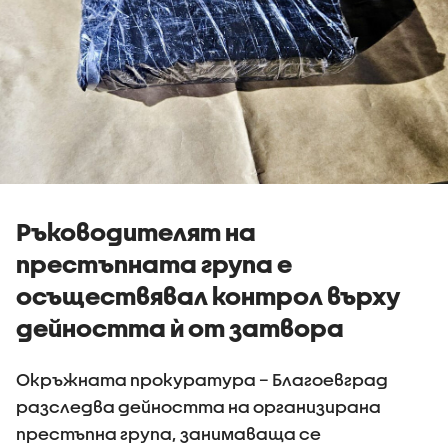
Ръководителят на
престъпната група е
осъществявал контрол върху
дейността ѝ от затвора
Окръжната прокуратура – Благоевград
разследва дейността на организирана
престъпна група, занимаваща се