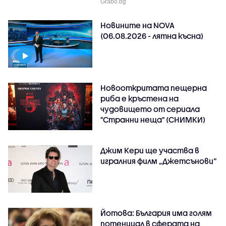
Grabo.bg
Новините на NOVA
(06.08.2026 - лятна късна)
Новооткритата пещерна
риба е кръстена на
чудовището от сериала
"Странни неща" (СНИМКИ)
Джим Кери ще участва в
игралния филм „Джетсънови“
Йотова: България има голям
потенциал в сферата на