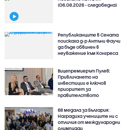
(06.08.2026 - следобедна)
Републиканците в Сената
поискаха д-р Антъни Фаучи
да бъде обвинен в
неуважение към Конгреса
Вицепремиерът Пулев:
Привличането на
инвестиции е ключов
приоритет за
правителството
68 медала за България:
Наградиха учениците ни с
отличия от международни
олимпиади