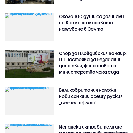
Около 100 души са загинали
по време на масовото
нахлуване в Сеута
Спор за Пловдивския панаир:
ПП настоява за незабавни
действия, финансовото
министерство чака съда
Великобритания наложи
нови санкции срещу руския
„сенчест флот“
Испански изтребители ще