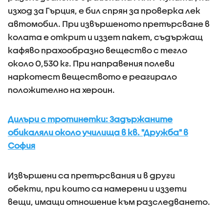
изход за Гърция, е бил спрян за проверка лек
автомобил. При извършеното претърсване в
колата е открит и иззет пакет, съдържащ
кафяво прахообразно вещество с тегло
около 0,530 кг. При направения полеви
наркотест веществото е реагирало
положително на хероин.
Дилъри с тротинетки: Задържаните
обикаляли около училища в кв. "Дружба" в
София
Извършени са претърсвания и в други
обекти, при които са намерени и иззети
вещи, имащи отношение към разследването.