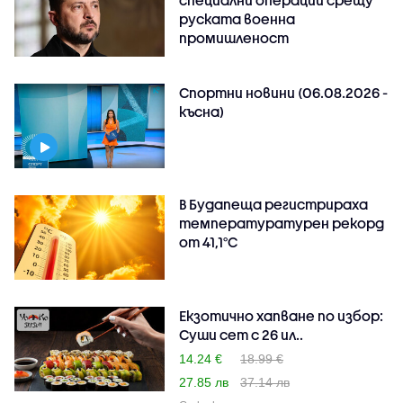
руската военна
промишленост
Спортни новини (06.08.2026 -
късна)
В Будапеща регистрираха
температуратурен рекорд
от 41,1°C
Екзотично хапване по избор:
Суши сет с 26 ил..
14.24 €
18.99 €
27.85 лв
37.14 лв