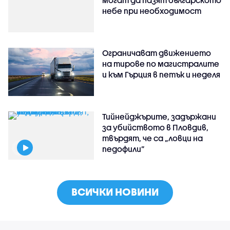
могат да пазят българското
небе при необходимост
Ограничават движението
на тирове по магистралите
и към Гърция в петък и неделя
Тийнейджърите, задържани
за убийството в Пловдив,
твърдят, че са „ловци на
педофили”
ВСИЧКИ НОВИНИ