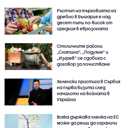
Ръстът на търговията на
дребно в България е над
десет пъти по-висок от
средния в еврозоната
Столичните райони
„Слатина“, „Подуяне“ и
„Изгрев“ се сдобиха с
договор за почистване
Зеленски пристига в Сърбия
на първа визита след
началото на войната в
Украйна
Всяка държава членка на ЕС
може да реши да ограничи