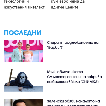
технологии и
към евро няма да
изкуствения интелект
вдигне цените
ПОСЛЕДНИ
Спират продължанието на
"Барби"?
Мъж, облечен като
Смъртта, се качи на покрива
на болница в Уелс (СНИМКА)
Зеленски обяви началото на
специални операции срещу