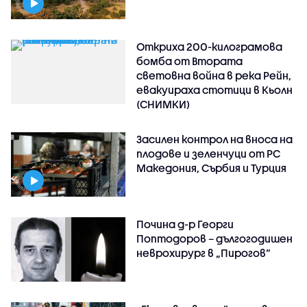
Откриха 200-килограмова
бомба от Втората
световна война в река Рейн,
евакуираха стотици в Кьолн
(СНИМКИ)
Засилен контрол на вноса на
плодове и зеленчуци от РС
Македония, Сърбия и Турция
Почина д-р Георги
Поптодоров – дългогодишен
неврохирург в „Пирогов“