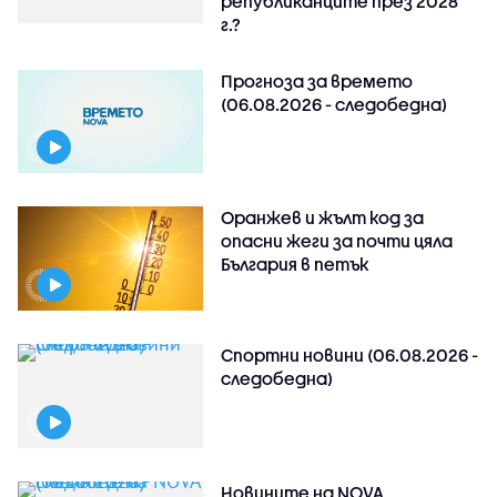
републиканците през 2028
г.?
Прогноза за времето
(06.08.2026 - следобедна)
Оранжев и жълт код за
опасни жеги за почти цяла
България в петък
Спортни новини (06.08.2026 -
следобедна)
Новините на NOVA