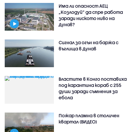
Има ли опасност АЕЦ
„Козлодуй” да спре работа
заради ниското ниво на
Дунав?
Сигнал за огън на баржа с
въглища в Дунав
Властите в Конго поставиха
под карантина кораб с 255
души заради съмнения за
ебола
Пожар пламна в столичен
квартал (ВИДЕО)