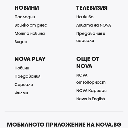
НОВИНИ
ТЕЛЕВИЗИЯ
Последни
На живо
Всичко от днес
Лицата на NOVA
Моята новина
Предавания и
сериали
Видео
NOVA PLAY
ОЩЕ ОТ
NOVA
Новини
NOVA
Предавания
отговорност
Сериали
NOVA Кариери
Филми
News in English
МОБИЛНОТО ПРИЛОЖЕНИЕ НА NOVA.BG