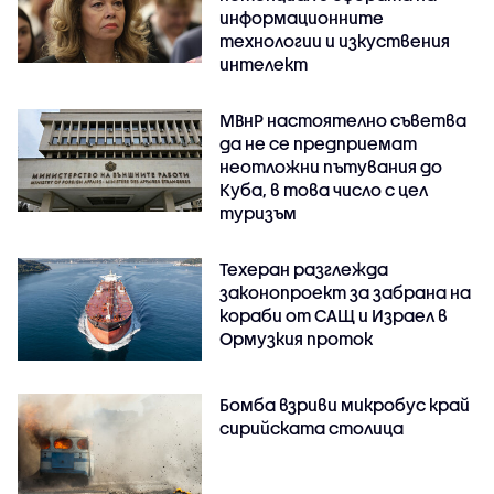
информационните
технологии и изкуствения
интелект
МВнР настоятелно съветва
да не се предприемат
неотложни пътувания до
Куба, в това число с цел
туризъм
Техеран разглежда
законопроект за забрана на
кораби от САЩ и Израел в
Ормузкия проток
Бомба взриви микробус край
сирийската столица