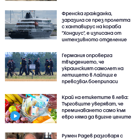
Френска гражданка,
заразила се през пролетта
с хантавирус на кораба
"Хондиус", е изписана от
интензивното отделение
Германия опроверга
твърдението, че
украинският самолет на
летището в Лайпциг е
превозвал боеприпаси
Край на етикетите в лева:
Търговците уверяват, че
преминаването само към
евро няма да вдигне цените
Румен Радев разговаря с