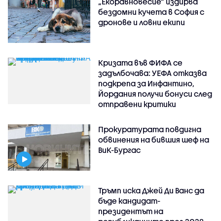
„Екоравновесие“ издирва
бездомни кучета в София с
дронове и ловни екипи
Кризата във ФИФА се
задълбочава: УЕФА отказва
подкрепа за Инфантино,
Йордания получи бонуси след
отправени критики
Прокуратурата повдигна
обвинения на бившия шеф на
ВиК-Бургас
Тръмп иска Джей Ди Ванс да
бъде кандидат-
президентът на