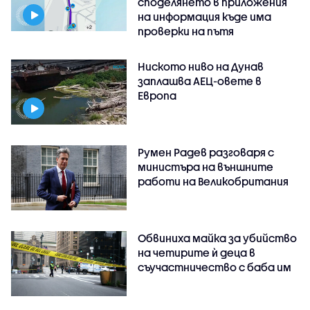
споделянето в приложения
на информация къде има
проверки на пътя
Ниското ниво на Дунав
заплашва АЕЦ-овете в
Европа
Румен Радев разговаря с
министъра на външните
работи на Великобритания
Обвиниха майка за убийство
на четирите ѝ деца в
съучастничество с баба им