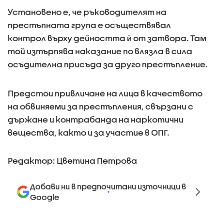
Установено е, че ръководителят на
престъпната група е осъществявал
контрол върху дейността ѝ от затвора. Там
той изтърпява наказание по влязла в сила
осъдителна присъда за друго престъпление.
Предстои привличане на лица в качеството
на обвиняеми за престъпления, свързани с
държане и контрабанда на наркотични
вещества, както и за участие в ОПГ.
Редактор: Цветина Петрова
Добави ни в предпочитани източници в
Google