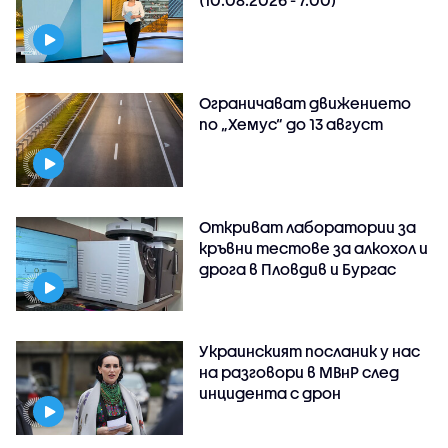
Ограничават движението
по „Хемус“ до 13 август
Откриват лаборатории за
кръвни тестове за алкохол и
дрога в Пловдив и Бургас
Украинският посланик у нас
на разговори в МВнР след
инцидента с дрон