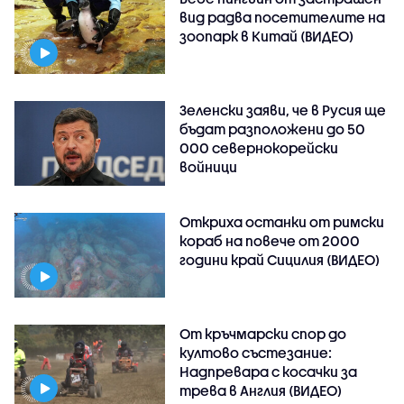
вид радва посетителите на
зоопарк в Китай (ВИДЕО)
Зеленски заяви, че в Русия ще
бъдат разположени до 50
000 севернокорейски
войници
Откриха останки от римски
кораб на повече от 2000
години край Сицилия (ВИДЕО)
От кръчмарски спор до
култово състезание:
Надпревара с косачки за
трева в Англия (ВИДЕО)