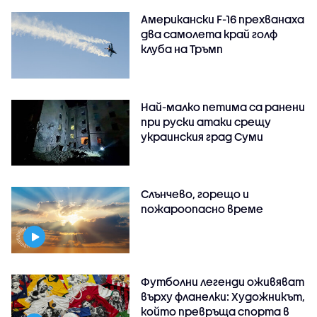
Американски F-16 прехванаха
два самолета край голф
клуба на Тръмп
Най-малко петима са ранени
при руски атаки срещу
украинския град Суми
Слънчево, горещо и
пожароопасно време
Футболни легенди оживяват
върху фланелки: Художникът,
който превръща спорта в