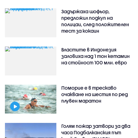
Задържаха шофьор,
предложил подкуп на
полицаи, след положителен
тест за кокаин
Властите в Индонезия
заловиха над 1 тон кетамин
на стойност 100 млн. евро
Поморие е в трескаво
очакване на шестия по ред
плувен маратон
Голям пожар затвори за два
часа Подбалканския път