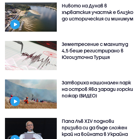
Нивото на Дунав в
хърватския участък е близко
до историческия си минимум
Земетресение с магнитуд
4,5 беше регистрирано в
Югоизточна Турция
Затвориха национален парк
на остров Ява заради горски
пожар (ВИДЕО)
Папа Лъв XIV поднови
призива си да бъде сложен
край на войната в Украйна