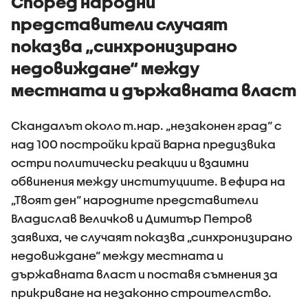
Според народни
представители случаят
показва „синхронизирано
недовиждане“ между
местната и държавната власт
Скандалът около т.нар. „незаконен град“ с
над 100 постройки край Варна предизвика
остри политически реакции и взаимни
обвинения между институциите. В ефира на
„Твоят ден“ народните представители
Владислав Величков и Димитър Петров
заявиха, че случаят показва „синхронизирано
недовиждане“ между местната и
държавната власт и поставя съмнения за
прикриване на незаконно строителство.