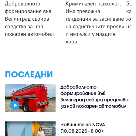
Доброволното
Криминален психолог:
Бой
формирование във
Има тревожна
кам
Велинград събира
тенденция за засилване
жес
средства за нов
на садистичните прояви
над
пожарен автомобил
и импулси у младите
хора
ПОСЛЕДНИ
Доброволното
формирование във
Велинград събира средства
за нов пожарен автомобил
Новините на NOVA
(10.08.2026 - 8.00)