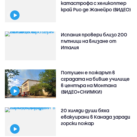
катастрофа с хеликоптер
край Рио де Жанейро (ВИДЕО)
Испания провери близо 200
пътници на влизане от
Италия
Потушен е пожарът в
сградата на бивше училище
в центъра на Монтана
(ВИДЕО+СНИМКИ)
20 хиляди души бяха
евакуирани в Канада заради
горски пожар