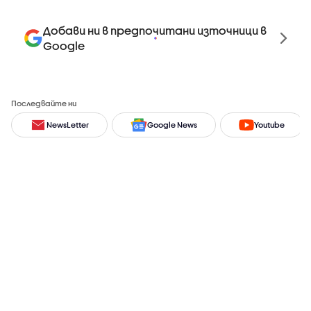
Добави ни в предпочитани източници в
Google
Последвайте ни
NewsLetter
Google News
Youtube