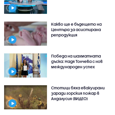
Какво ще е бъдещето на
Центъра за асистирана
репродукция
Победа на шахматната
дъска: Надя Тончева с нов
международен успех
Стотици бяха евакуирани
заради горския пожар в
Андалусия (ВИДЕО)