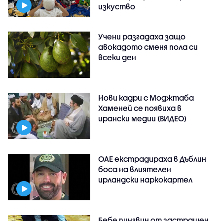
изкуство
Учени разгадаха защо
авокадото сменя пола си
всеки ден
Нови кадри с Моджтаба
Хаменей се появиха в
ирански медии (ВИДЕО)
ОАЕ екстрадираха в Дъблин
боса на влиятелен
ирландски наркокартел
Бебе пингвин от застрашен