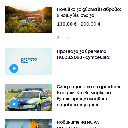
Почивка за двама в Габрово:
2 нощувки със за..
130.00 €
200.00 €
Grabo.bg
Прогноза за времето
(10.08.2026 - сутрешна)
След падането на дрон край
Кардам: Какви мерки са
взети срещу следващ
подобен инцидент
Новините на NOVA
(10.08.2026 - 7.00)