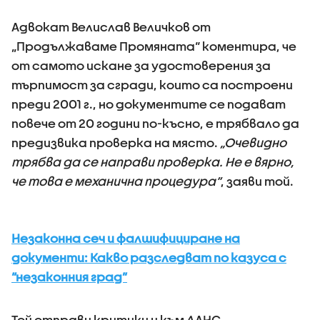
Адвокат Велислав Величков от
„Продължаваме Промяната“ коментира, че
от самото искане за удостоверения за
търпимост за сгради, които са построени
преди 2001 г., но документите се подават
повече от 20 години по-късно, е трябвало да
предизвика проверка на място.
„Очевидно
трябва да се направи проверка. Не е вярно,
че това е механична процедура“
, заяви той.
Незаконна сеч и фалшифициране на
документи: Какво разследват по казуса с
“незаконния град”
Той отправи критики и към ДАНС,