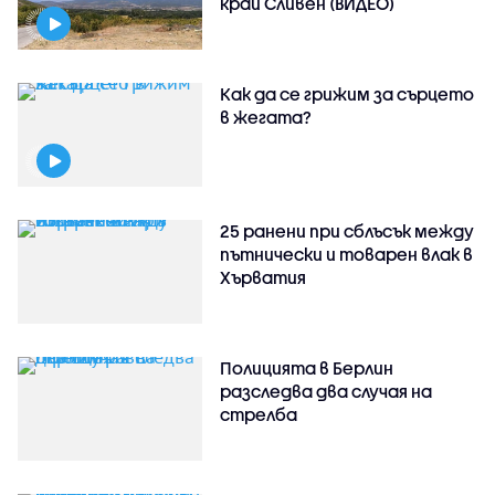
край Сливен (ВИДЕО)
Как да се грижим за сърцето
в жегата?
25 ранени при сблъсък между
пътнически и товарен влак в
Хърватия
Полицията в Берлин
разследва два случая на
стрелба