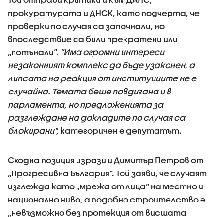
прокуратурата и ДНСК, като подчерта, че
проверки по случая са започнали, но
впоследствие са били прекратени или
„потънали“.
“Има огромни интереси
незаконният комплекс да бъде узаконен, а
липсата на реакция от институциите не е
случайна. Темата беше повдигана и в
парламента, но предложенията за
разглеждане на докладите по случая са
блокирани",
категоричен е депутатът.
Сходна позиция изрази и Димитър Петров от
„Прогресивна България“. Той заяви, че случаят
изглежда като „мрежа от лица“ на местно и
национално ниво, а подобно строителство е
„невъзможно без протекция от висшата