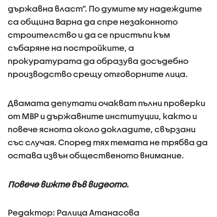
държавна власт“. По думите му надеждите
са община Варна да спре незаконното
строителство и да се пристъпи към
събаряне на постройките, а
прокуратурата да образува досъдебно
производство срещу отговорните лица.
Двамата депутати очакват пълни проверки
от МВР и държавните институции, както и
повече яснота около докладите, свързани
със случая. Според тях темата не трябва да
остава извън общественото внимание.
Повече вижте във видеото.
Редактор: Ралица Атанасова