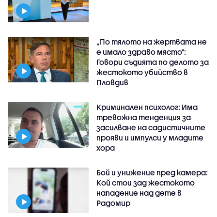
„По тялото на жертвата не
е имало здраво място":
Говори съдията по делото за
жестокото убийство в
Пловдив
Криминален психолог: Има
тревожна тенденция за
засилване на садистичните
прояви и импулси у младите
хора
Бой и унижение пред камера:
Кой стои зад жестокото
нападение над дете в
Радомир