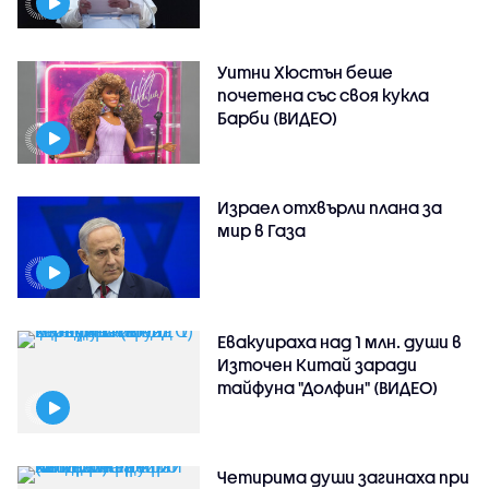
Уитни Хюстън беше
почетена със своя кукла
Барби (ВИДЕО)
Израел отхвърли плана за
мир в Газа
Евакуираха над 1 млн. души в
Източен Китай заради
тайфуна "Долфин" (ВИДЕО)
Четирима души загинаха при