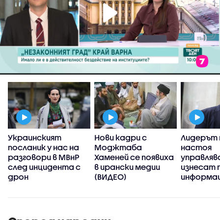
Украинският
Нови кадри с
Лидерът 
посланик у нас на
Моджтаба
настоя
разговори в МВнР
Хаменей се появиха
управляв
и
след инцидента с
в ирански медии
изнесат 
дрон
(ВИДЕО)
информац
случая с 
Кардам