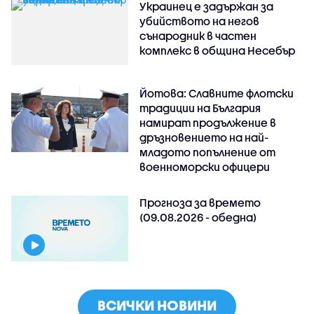
Украинец е задържан за
убийството на негов
сънародник в частен
комплекс в община Несебър
Йотова: Славните флотски
традиции на България
намират продължение в
дръзновението на най-
младото попълнение от
военноморски офицери
Прогноза за времето
(09.08.2026 - обедна)
ВСИЧКИ НОВИНИ