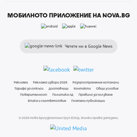
МОБИЛНОТО ПРИЛОЖЕНИЕ НА NOVA.BG
Четете ни в Google News
Реклама
Реклама избори 2026
Разпространение на канали
Тарифа за откъси
Доставчици
Контакти
Общи условия
Поверителност
Политика ЛД
Правила за ползване
Етика и съответствие
Платени публикации
© 2026 Нова Броудкастинг Груп ЕООД. Всички права запазени.