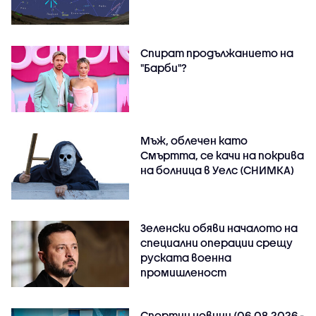
Спират продължанието на
"Барби"?
Мъж, облечен като
Смъртта, се качи на покрива
на болница в Уелс (СНИМКА)
Зеленски обяви началото на
специални операции срещу
руската военна
промишленост
Спортни новини (06.08.2026 -