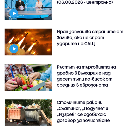
(06.08.2026 - централна)
Иран заплашва страните от
Залива, ако не спрат
ударите на САЩ
Ръстът на търговията на
дребно в България е над
десет пъти по-висок от
средния в еврозоната
Столичните райони
„Слатина“, „Подуяне“ и
„Изгрев“ се сдобиха с
договор за почистване