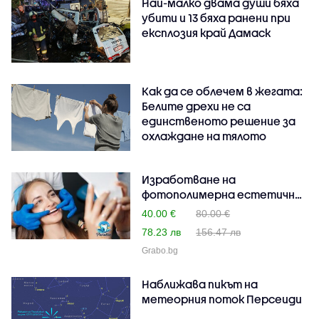
Най-малко двама души бяха
убити и 13 бяха ранени при
експлозия край Дамаск
Как да се облечем в жегата:
Белите дрехи не са
единственото решение за
охлаждане на тялото
Изработване на
фотополимерна естетична
пломб..
40.00 €
80.00 €
78.23 лв
156.47 лв
Grabo.bg
Наближава пикът на
метеорния поток Персеиди