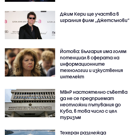
Джим Кери ще участва в
игралния филм „Джетсънови“
Йотова: България има голям
потенциал в сферата на
информационните
технологии и изкуствения
интелект
МВнР настоятелно съветва
да не се предприемат
неотложни пътувания до
Куба, в това число с цел
туризъм
Техеран разглежда