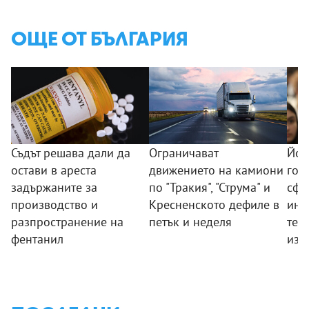
ОЩЕ ОТ БЪЛГАРИЯ
Съдът решава дали да
Ограничават
Йот
остави в ареста
движението на камиони
гол
задържаните за
по "Тракия", "Струма" и
сфе
производство и
Кресненското дефиле в
инф
разпространение на
петък и неделя
тех
фентанил
изк