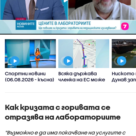
Спортни новини
Всяка държава
Ниското 
(06.08.2026 - късна)
членка на ЕС може
Дунав за
а
да реши да
АЕЦ-овет
ограничи
споделянето в
приложения на
Как кризата с горивата се
информация къде
отразява на лабораториите
има проверки на
пътя
"Възможно е да има покачване на услугите с