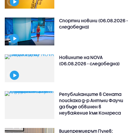
Спортни новини (06.08.2026 -
следобедна)
Новините на NOVA
(06.08.2026 - следобедна)
Републиканците в Сената
поискаха д-р Антъни Фаучи
да бъде обвинен в
неуважение към Конгреса
Вицепремиерът Пулев: