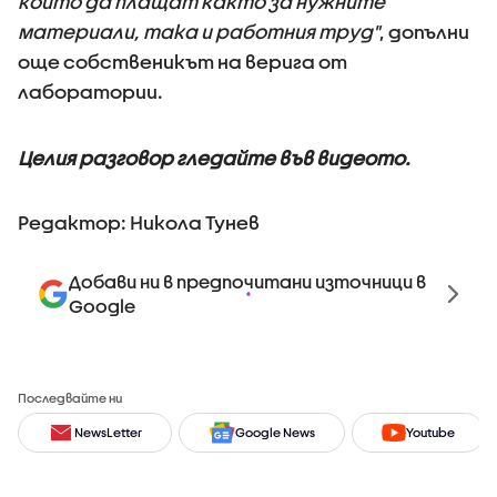
които да плащат както за нужните
материали, така и работния труд"
, допълни
още собственикът на верига от
лаборатории.
Целия разговор гледайте във видеото.
Редактор: Никола Тунев
Добави ни в предпочитани източници в
Google
Последвайте ни
NewsLetter
Google News
Youtube