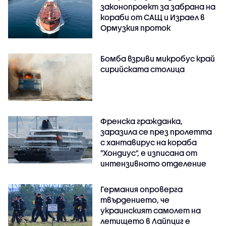
законопроект за забрана на
кораби от САЩ и Израел в
Ормузкия проток
Бомба взриви микробус край
сирийската столица
Френска гражданка,
заразила се през пролетта
с хантавирус на кораба
"Хондиус", е изписана от
интензивното отделение
Германия опроверга
твърдението, че
украинският самолет на
летището в Лайпциг е