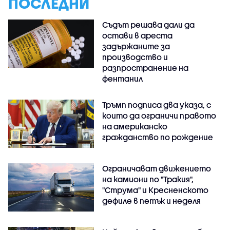
ПОСЛЕДНИ
Съдът решава дали да
остави в ареста
задържаните за
производство и
разпространение на
фентанил
Тръмп подписа два указа, с
които да ограничи правото
на американско
гражданство по рождение
Ограничават движението
на камиони по "Тракия",
"Струма" и Кресненското
дефиле в петък и неделя