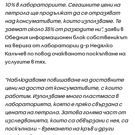
10% в лабораториите. Сегашните цени на
петрола ще продължат да се отразяват
над консумативите, които използваме. Те
заемат около 35% от разходите ни”,
заяви в
Обедния информационен блок собственикът
на верига от лаборатории д-р Недялко
Калъчев по повод очакваното поскъпване на
услугите в тях.
"Наблюдаваме повишаване на доставните
цени на доста от консумативите, с които
работим. Използваме много пластмаса в
лабораторията, която е пряко свързана с
цената на петрола. Затова голяма част от
изследванията, които са обвързани с нея, са
поскъпнали – вземането на кръв и други