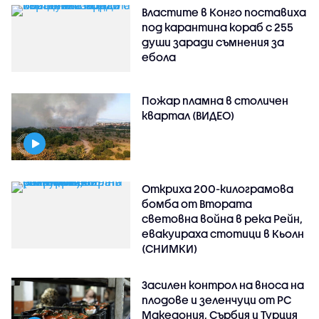
Властите в Конго поставиха
под карантина кораб с 255
души заради съмнения за
ебола
Пожар пламна в столичен
квартал (ВИДЕО)
Откриха 200-килограмова
бомба от Втората
световна война в река Рейн,
евакуираха стотици в Кьолн
(СНИМКИ)
Засилен контрол на вноса на
плодове и зеленчуци от РС
Македония, Сърбия и Турция