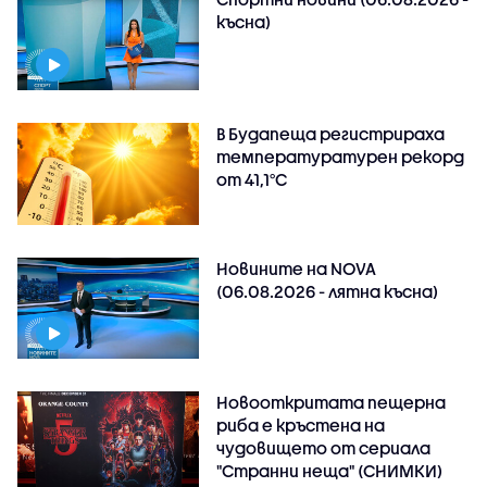
късна)
В Будапеща регистрираха
температуратурен рекорд
от 41,1°C
Новините на NOVA
(06.08.2026 - лятна късна)
Новооткритата пещерна
риба е кръстена на
чудовището от сериала
"Странни неща" (СНИМКИ)