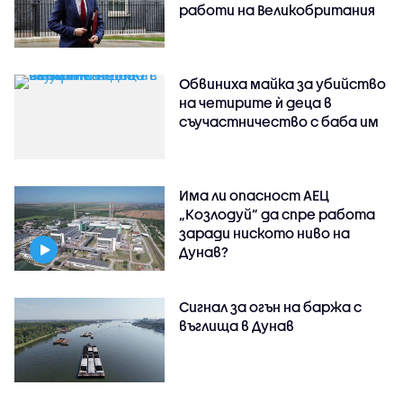
работи на Великобритания
Обвиниха майка за убийство
на четирите ѝ деца в
съучастничество с баба им
Има ли опасност АЕЦ
„Козлодуй” да спре работа
заради ниското ниво на
Дунав?
Сигнал за огън на баржа с
въглища в Дунав