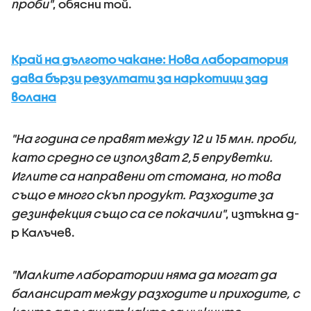
проби"
, обясни той.
Край на дългото чакане: Нова лаборатория
дава бързи резултати за наркотици зад
волана
"На година се правят между 12 и 15 млн. проби,
като средно се използват 2,5 епруветки.
Иглите са направени от стомана, но това
също е много скъп продукт. Разходите за
дезинфекция също са се покачили"
, изтъкна д-
р Калъчев.
"Малките лаборатории няма да могат да
балансират между разходите и приходите, с