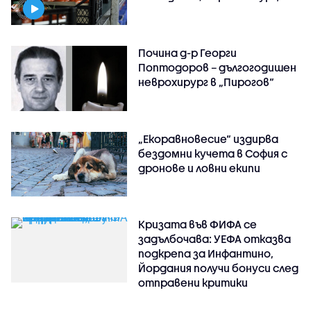
Почина д-р Георги
Поптодоров – дългогодишен
неврохирург в „Пирогов“
„Екоравновесие“ издирва
бездомни кучета в София с
дронове и ловни екипи
Кризата във ФИФА се
задълбочава: УЕФА отказва
подкрепа за Инфантино,
Йордания получи бонуси след
отправени критики