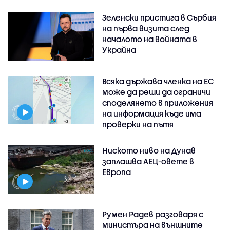
Зеленски пристига в Сърбия
на първа визита след
началото на войната в
Украйна
Всяка държава членка на ЕС
може да реши да ограничи
споделянето в приложения
на информация къде има
проверки на пътя
Ниското ниво на Дунав
заплашва АЕЦ-овете в
Европа
Румен Радев разговаря с
министъра на външните