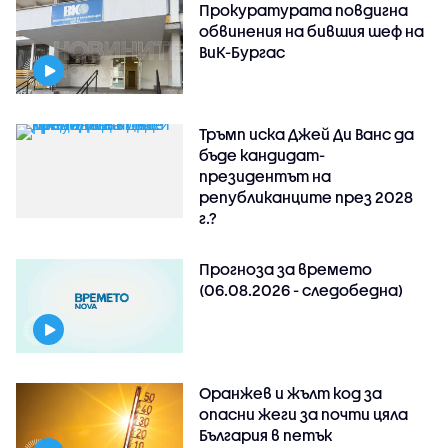
Прокуратурата повдигна
обвинения на бившия шеф на
ВиК-Бургас
Тръмп иска Джей Ди Ванс да
бъде кандидат-
президентът на
републиканците през 2028
г.?
Прогноза за времето
(06.08.2026 - следобедна)
Оранжев и жълт код за
опасни жеги за почти цяла
България в петък