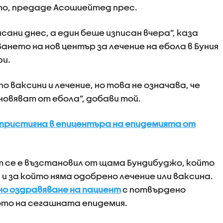
ето, предаде Асошиейтед прес.
ани днес, а един беше изписан вчера”, каза
ането на нов център за лечение на ебола в Буния
ри.
о ваксини и лечение, но това не означава, че
новяват от ебола”, добави той.
пристигна в епицентъра на епидемията от
нт се е възстановил от щама Бундибуджо, който
 за който няма одобрено лечение или ваксина.
о оздравяване на пациент
с потвърдено
ото на сегашната епидемия.