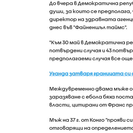
До вчера в Демократична репуб
души, за които се предполага,
директор на здравната агенци
днес във "Файненшъл таймс".
"Към 30 май в Демократична ре
потвърдени случая и 43 потвър
предполагаеми случая все още 
Уганда затваря границата си 
Междувременно двама мъже от 
заразяване с ебола бяха поста
власти, цитирани от Франс пр
Мъж на 37 г. от Конго “прояв
отговарящи на определението 