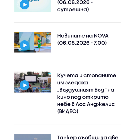
(06.08.2026 -
сутрешна)
Новините на NOVA
(06.08.2026 - 7.00)
Кучета и стопаните
им гледаха
„Въздушният Бъд“ на
кино под открито
небе в Лос Анджелис
(ВИДЕО)
Танкер съобщи за две