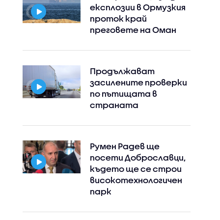
експлозии в Ормузкия
проток край
преговете на Оман
Продължават
засилените проверки
по пътищата в
страната
Румен Радев ще
посети Доброславци,
където ще се строи
високотехнологичен
парк