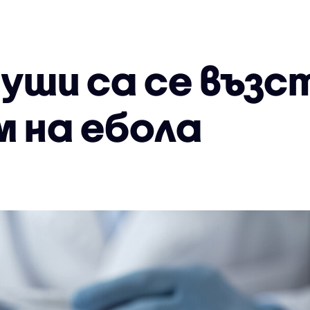
уши са се възс
м на ебола