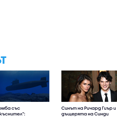
ЪТ
омба със
Синът на Ричард Гиър и
къснител“:
дъщерята на Синди