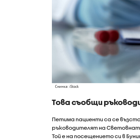
Снимка: iStock
Това съобщи ръковод
Петима пациенти са се възстан
ръководителят на Световната 
Той е на посещението си в Бун