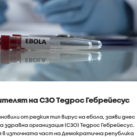
ителят на СЗО Тедрос Гебрейесус
овили от редкия тип вирус на ебола, заяви днес
здравна организация (СЗО) Тедрос Гебрейесус.
ия в източната част на Демократична република