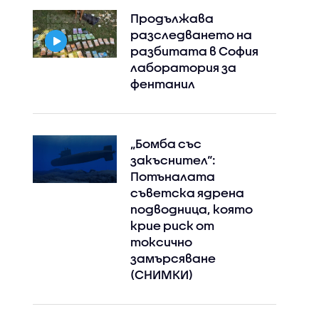
Продължава
разследването на
разбитата в София
лаборатория за
фентанил
Instagram
Facebook
„Бомба със
закъснител“:
Потъналата
съветска ядрена
подводница, която
крие риск от
токсично
замърсяване
(СНИМКИ)