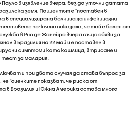
ауло в изявление вчера, без да уточни датата
разилска земя. Пациентът е “поставен в
ка в специализирана болница за инфекциозни
тестовете по-късно показаха, че той е болен от
лужба в Рио де Жанейро вчера също обяви за
нал в Бразилия на 22 май и е поставен в
 вирусни симптоми като кашлица, втрисане и
н тест за малария.
лючват и при двата случая да става въпрос за
, че “оценките показват, че риска от
а в Бразилия и Южна Америка остава много