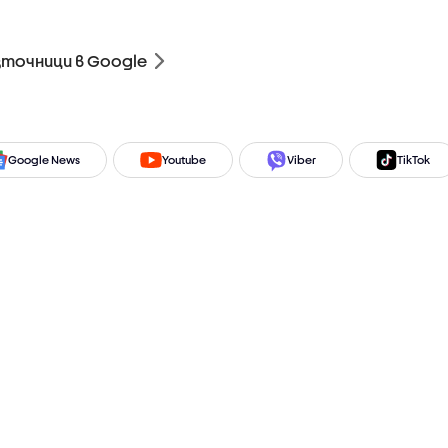
зточници в Google
Google News
Youtube
Viber
TikTok