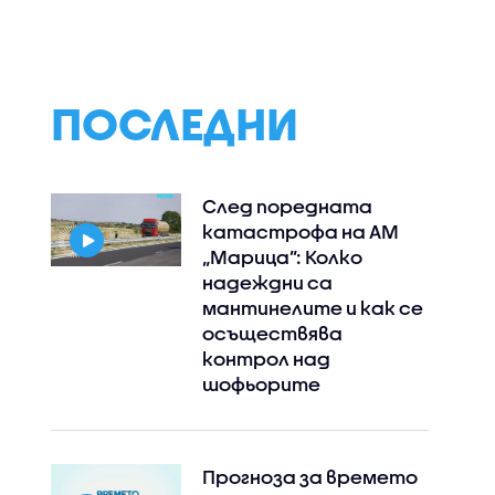
ПОСЛЕДНИ
След поредната
катастрофа на АМ
„Марица”: Колко
надеждни са
мантинелите и как се
осъществява
контрол над
шофьорите
Прогноза за времето