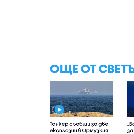
ОЩЕ ОТ СВЕТ
Танкер съобщи за две
„Б
експлозии в Ормузкия
за