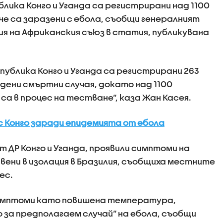
лика Конго и Уганда са регистрирани над 1100
 че са заразени с ебола, съобщи генералният
я на Африканския съюз в статия, публикувана
публика Конго и Уганда са регистрирани 263
дени смъртни случая, докато над 1100
са в процес на тестване“, каза Жан Касея.
с Конго заради епидемията от ебола
ДР Конго и Уганда, проявили симптоми на
вени в изолация в Бразилия, съобщиха местните
ес.
и симптоми като повишена температура,
за предполагаем случай“ на ебола, съобщи