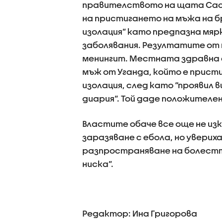
правителството на щата Сао П
на пристигането на мъжа на б
изолация” като предпазна мяр
заболявания. Резултатите от 
менингит. Местната здравна с
мъж от Уганда, който е пристиг
изолация, след като “проявил
диария“. Той даде положителе
Властите обаче все още не изк
заразяване с ебола, но увериха
разпространяване на болестт
ниска”.
Редактор: Ина Григорова