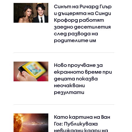
Синът на Ричард Гиър
и дъщерята на Синди
Крофорд работят
заедно десетилетия
след развода на
родителите им
Ново проучване за
екранното време при
децата показва
неочаквани
резултати
Като картина на Ван
Гог: Публикуваха
невиждани кадри на