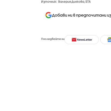
Източник:
Валерия Динкова, БТА
Добави ни в предпочитани и
Последвайте ни
NewsLetter