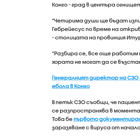
Конго - град в центъра огнищ
“Четирима души ще бъдат изпис
Гебрейесус по време на открив
- столицата на провинция Иту
“Разбира се, все още работим п
хората не могат да се възста
Генералният директор на СЗО 
ебола в Конго
В петък СЗО съобщи, че пацие
се разпространява в момента и
Това бе
първото документиран
заразяване с вируса от начал