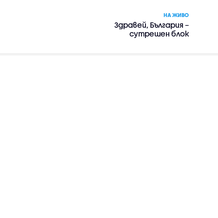
НА ЖИВО
Здравей, България –
сутрешен блок