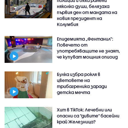
полицай и бяха ранени
няколко души, белязаха
първия ден от мандата на
новия президент на
Колумбия
Епидемията „Фентанил”:
Повечето от
употребяващите не знаят,
че купуват мощния опиоид
Булка избра рокля в
цветовете на
трибагреника заради
детска мечта
Хит в TikTok: Лечебни или
опасни са "дивите" басейни
край Железница?