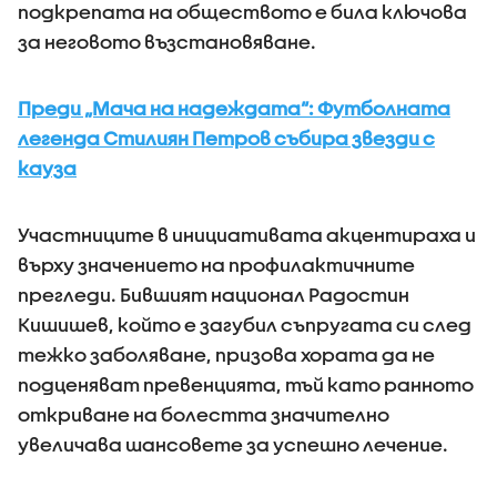
подкрепата на обществото е била ключова
за неговото възстановяване.
Преди „Мача на надеждата“: Футболната
легенда Стилиян Петров събира звезди с
кауза
Участниците в инициативата акцентираха и
върху значението на профилактичните
прегледи. Бившият национал Радостин
Кишишев, който е загубил съпругата си след
тежко заболяване, призова хората да не
подценяват превенцията, тъй като ранното
откриване на болестта значително
увеличава шансовете за успешно лечение.