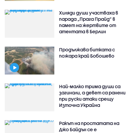
Хиляди души участваха в
парада „Прага Прайд“ в
памет на жертвите от
атентата в Берлин
Продължава битката с
пожара край Бобошево
Най-малко трима души са
загинали, а девет са ранени
при руски атаки срещу
Източна Украйна
Ракът на простатата на
Джо Байдън се е