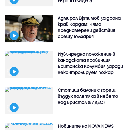
Европа (ВИДЕО)
Адмирал Ефтимов за дрона
край Кардам: Няма
преднамерени действия
срещу България
Извънредно положение в
канадската провинция
Британска Колумбия заради
неконтролируем пожар
Стотици балони с горещ
въздух полетяха в небето
над Бристол (ВИДЕО)
Новините на NOVA NEWS