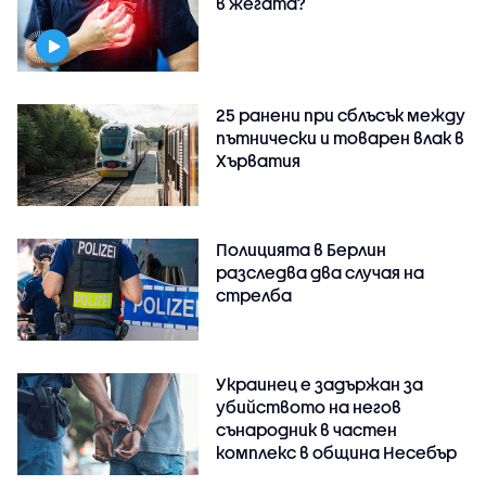
в жегата?
25 ранени при сблъсък между
пътнически и товарен влак в
Хърватия
Полицията в Берлин
разследва два случая на
стрелба
Украинец е задържан за
убийството на негов
сънародник в частен
комплекс в община Несебър