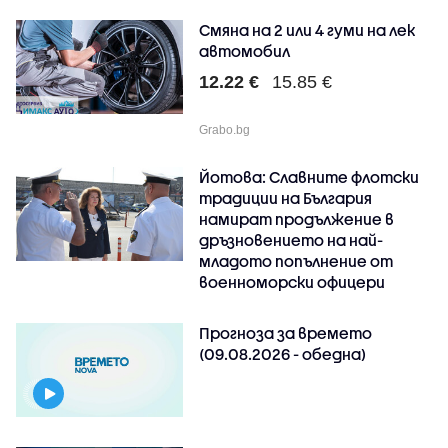
Смяна на 2 или 4 гуми на лек
автомобил
12.22 €
15.85 €
Grabo.bg
Йотова: Славните флотски
традиции на България
намират продължение в
дръзновението на най-
младото попълнение от
военноморски офицери
Прогноза за времето
(09.08.2026 - обедна)