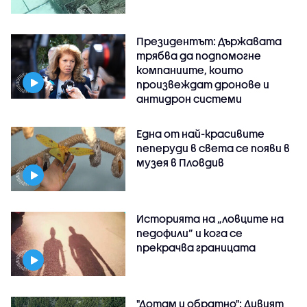
Президентът: Държавата
трябва да подпомогне
компаниите, които
произвеждат дронове и
антидрон системи
Една от най-красивите
пеперуди в света се появи в
музея в Пловдив
Историята на „ловците на
педофили” и кога се
прекрачва границата
"Дотам и обратно": Дивият