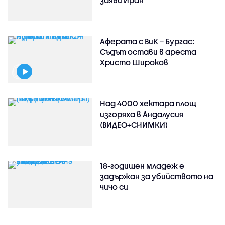
Аферата с ВиК – Бургас:
Съдът остави в ареста
Христо Широков
Над 4000 хектара площ
изгоряха в Андалусия
(ВИДЕО+СНИМКИ)
18-годишен младеж е
задържан за убийството на
чичо си