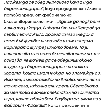
„
Можем да се обединим около кауза и да
бъдем солидарни"
, каза президентът Илияна
Йотова преди откриването на
благотворителния мач. „
Идвам да подкрепя
лично тази кауза. Виждам Стилян Петров за
първи път на живо. Досега съм го гледала
само във футболни мачове и съм следила
кариерата му през цялото време. Тази
инициатива е не само благотворителна, тя
показва, че можем да се обединим около
кауза и да бъдем солидарни - не само с
хората, които имат нужда, но и помежду си.
Има нещо много символно в това, че мачът е
точно сега, няколко дни преди Световното.
За мен това е голям спектакъл на голямата
игра, която обожавам. Разбира се, имам си и
фаворит - Франция
“, каза президентът