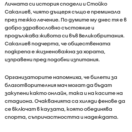
Личната си история сподели и Стойко
Сакалиев, чиято дъщеря също е преминала
през тежко лечение. По думите му днес тя е в
добро здравословно състояние и
продължава живота си във Великобритания.
Сакалиев подчерта, че обществената
подкрепа е жизненоважна за хората,
изправени пред подобни изпитания.
Организаторите напомниха, че билети за
благотворителния мач могат да бъдат
закупени както онлайн, така и на касите на
стадиона. Очакванията са хиляди фенове да
се включат в каузата, която обединява
спорта, съпричастността и надеждата.