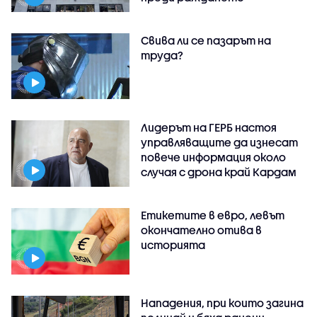
Свива ли се пазарът на
труда?
Лидерът на ГЕРБ настоя
управляващите да изнесат
повече информация около
случая с дрона край Кардам
Етикетите в евро, левът
окончателно отива в
историята
Нападения, при които загина