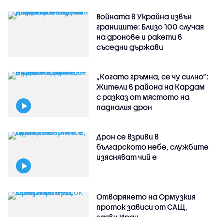
Войната в Украйна извън
границите: Близо 100 случая
на дронове и ракети в
съседни държави
„Когато гръмна, се чу силно“:
Жители в района на Кардам
с разказ от мястото на
падналия дрон
Дрон се взриви в
българското небе, службите
изясняват чий е
Отварянето на Ормузкия
проток зависи от САЩ,
заяви Иран