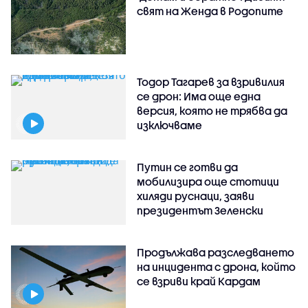
свят на Женда в Родопите
Тодор Тагарев за взривилия
се дрон: Има още една
версия, която не трябва да
изключваме
Путин се готви да
мобилизира още стотици
хиляди руснаци, заяви
президентът Зеленски
Продължава разследването
на инцидента с дрона, който
се взриви край Кардам