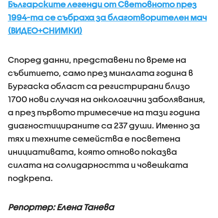
Българските легенди от Световното през
1994-та се събраха за благотворителен мач
(ВИДЕО+СНИМКИ)
Според данни, представени по време на
събитието, само през миналата година в
Бургаска област са регистрирани близо
1700 нови случая на онкологични заболявания,
а през първото тримесечие на тази година
диагностицираните са 237 души. Именно за
тях и техните семейства е посветена
инициативата, която отново показва
силата на солидарността и човешката
подкрепа.
Репортер: Елена Танева