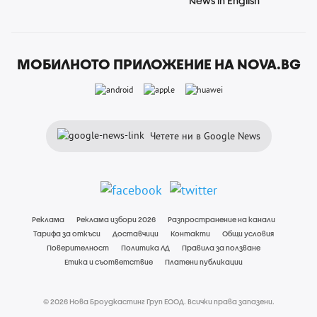
News in English
МОБИЛНОТО ПРИЛОЖЕНИЕ НА NOVA.BG
Четете ни в Google News
Реклама
Реклама избори 2026
Разпространение на канали
Тарифа за откъси
Доставчици
Контакти
Общи условия
Поверителност
Политика ЛД
Правила за ползване
Етика и съответствие
Платени публикации
© 2026 Нова Броудкастинг Груп ЕООД. Всички права запазени.