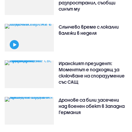
разпространил, съобщи
синът му
Слънчево време с локални
валежи в неделя
Иранският президент:
Моментът е подходящ за
сключване на споразумение
със САЩ
Дронове са били засечени
над военен обект в Западна
Германия