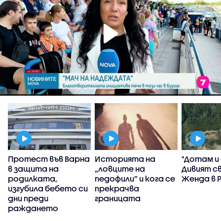
Протест във Варна
Историята на
"Дотам и
в защита на
„ловците на
Дивият с
родилката,
педофили” и кога се
Женда в 
изгубила бебето си
прекрачва
дни преди
границата
раждането