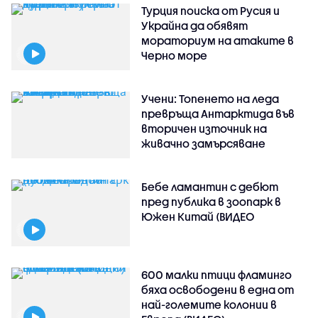
Турция поиска от Русия и
Украйна да обявят
мораториум на атаките в
Черно море
Учени: Топенето на леда
превръща Антарктида във
вторичен източник на
живачно замърсяване
Бебе ламантин с дебют
пред публика в зоопарк в
Южен Китай (ВИДЕО
600 малки птици фламинго
бяха освободени в една от
най-големите колонии в