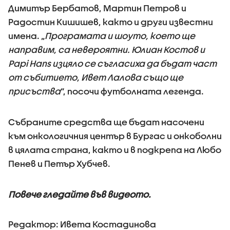
Димитър Бербатов, Мартин Петров и
Радостин Кишишев, както и други известни
имена. „
Програмата и шоуто, което ще
направим, са невероятни. Юлиан Костов и
Papi Hans изцяло се съгласиха да бъдат част
от събитието, Ивет Лалова също ще
присъства
“, посочи футболната легенда.
Събраните средства ще бъдат насочени
към онкологичния център в Бургас и онкоболни
в цялата страна, както и в подкрепа на Любо
Пенев и Петър Хубчев.
Повече гледайте във видеото.
Редактор: Ивета Костадинова