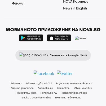
NOVA Кариери
Филми
News in English
МОБИЛНОТО ПРИЛОЖЕНИЕ НА NOVA.BG
Четете ни в Google News
Реклама
Реклама избори 2026
Разпространение на канали
Тарифа за откъси
Доставчици
Контакти
Общи условия
Поверителност
Политика ЛД
Правила за ползване
Етика и съответствие
Платени публикации