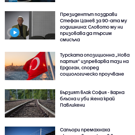
Президентът поздрави
Стефан Цанев за 90-ата му
годишнина: Словото му ни
призовава да търсим
смисъла
Турската опозиционна „Нова
партия“ изпреварва тази на
Ердоган, според
социологическо проучване
Бързият влак София - Варна
блъсна и уби жена край
Павликени
Сапьори премахнаха