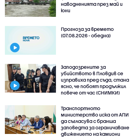
наводненията през май и
юни
Прогноза за времето
(07.08.2026 - обедна)
Заподозрените за
убийството в Пловдив се
изправиха пред съда, стана
ясно, че побоят продължил
повече от час (СНИМКИ)
Транспортното
министерство иска от АПИ
да съгласува с бранша
заповедта за ограничаване
движението на камиони