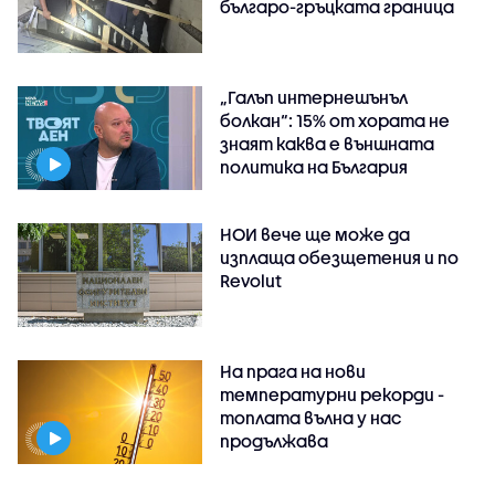
българо-гръцката граница
„Галъп интернешънъл
болкан“: 15% от хората не
знаят каква е външната
политика на България
НОИ вече ще може да
изплаща обезщетения и по
Revolut
На прага на нови
температурни рекорди -
топлата вълна у нас
продължава