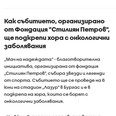
края на сезона
Как събитието, организирано
от Фондация "Стилиян Петров",
ще подкрепи хора с онкологични
заболявания
„Мач на надеждата“ - благотворителна
инициатива, организирана от фондация
„Стилиян Петров“, събира звезди и легенди
от спорта. Събитието ще се проведе на 6
юни на стадион „Лазур“ в Бургас и е в
подкрепа на хора, които се борят с
онкологични заболявания.