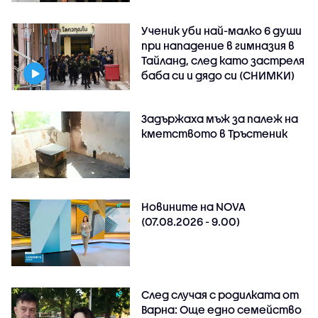
Ученик уби най-малко 6 души
при нападение в гимназия в
Тайланд, след като застреля
баба си и дядо си (СНИМКИ)
Задържаха мъж за палеж на
кметството в Тръстеник
Новините на NOVA
(07.08.2026 - 9.00)
След случая с родилката от
Варна: Още едно семейство