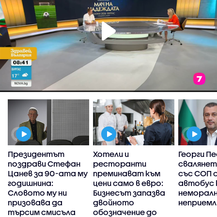
Президентът
Хотели и
Георги Пе
поздрави Стефан
ресторанти
свалянет
Цанев за 90-ата му
преминават към
със СОП 
а
годишнина:
цени само в евро:
автобус
Словото му ни
Бизнесът запазва
неморалн
призовава да
двойното
неприемл
търсим смисъла
обозначение до