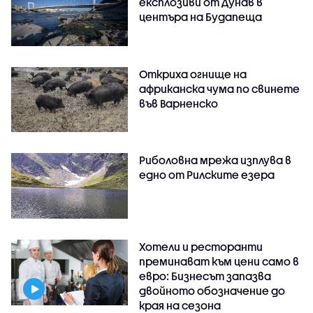
експлозиви от Дунав в
центъра на Будапеща
Откриха огнище на
африканска чума по свинете
във Варненско
Риболовна мрежа изплува в
едно от Рилските езера
Хотели и ресторанти
преминават към цени само в
евро: Бизнесът запазва
двойното обозначение до
края на сезона