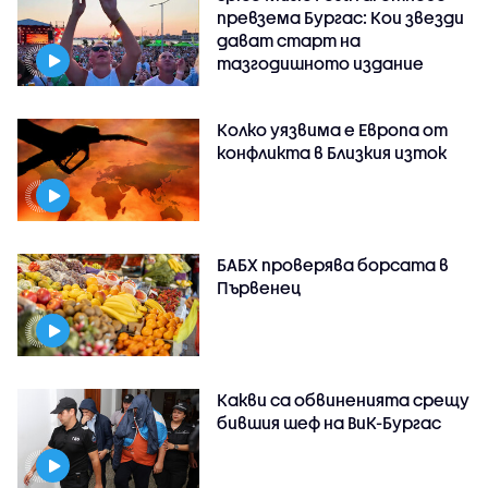
превзема Бургас: Кои звезди
дават старт на
тазгодишното издание
Колко уязвима е Европа от
конфликта в Близкия изток
БАБХ проверява борсата в
Първенец
Какви са обвиненията срещу
бившия шеф на ВиК-Бургас