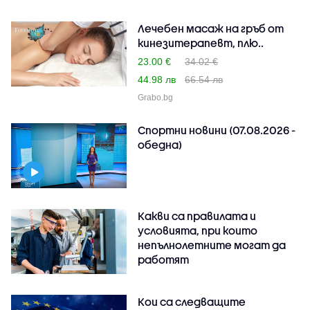
Лечебен масаж на гръб от
кинезитерапевт, плю..
23.00 €
34.02 €
44.98 лв
66.54 лв
Grabo.bg
Спортни новини (07.08.2026 -
обедна)
Какви са правилата и
условията, при които
непълнолетните могат да
работят
Кои са следващите