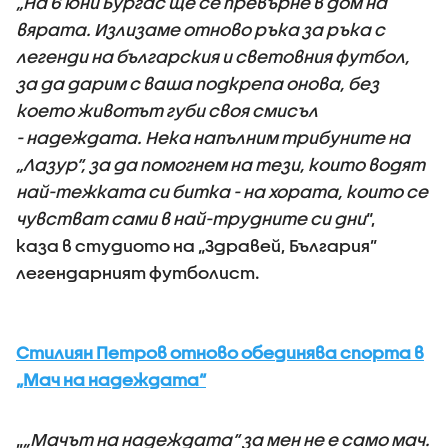
„На 6 юни Бургас ще се превърне в дом на
вярата. Излизаме отново ръка за ръка с
легенди на българския и световния футбол,
за да дарим с ваша подкрепа онова, без
което животът губи своя смисъл
- надеждата. Нека напълним трибуните на
„Лазур“, за да помогнем на тези, които водят
най-тежката си битка - на хората, които се
чувстват сами в най-трудните си дни
“,
каза в студиото на „Здравей, България”
легендарният футболист.
Стилиян Петров отново обединява спорта в
„Мач на надеждата“
„
„Мачът на надеждата“ за мен не е само мач.