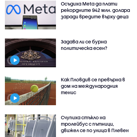
Осъдиха Meta да плати
рекордните 942 млн. долара
заради вредите върху деца
Задава ли се бурна
политическа есен?
Как Пловдив се превърна в
дом на международния
тенис
Счупиха стъкло на
тролейбус с пътници,
движел се по улица в Плевен