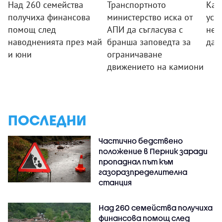
Над 260 семейства
Транспортното
Как
получиха финансова
министерство иска от
усл
помощ след
АПИ да съгласува с
неп
наводненията през май
бранша заповедта за
да 
и юни
ограничаване
движението на камиони
ПОСЛЕДНИ
Частично бедствено
положение в Перник заради
пропаднал път към
газоразпределителна
станция
Над 260 семейства получиха
финансова помощ след