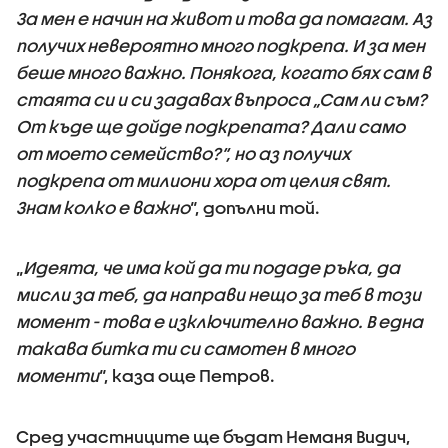
За мен е начин на живот и това да помагам. Аз
получих невероятно много подкрепа. И за мен
беше много важно. Понякога, когато бях сам в
стаята си и си задавах въпроса „Сам ли съм?
От къде ще дойде подкрепата? Дали само
от моето семейство?“, но аз получих
подкрепа от милиони хора от целия свят.
Знам колко е важно
“, допълни той.
„
Идеята, че има кой да ти подаде ръка, да
мисли за теб, да направи нещо за теб в този
момент - това е изключително важно. В една
такава битка ти си самотен в много
моменти
“, каза още Петров.
Сред участниците ще бъдат Неманя Видич,