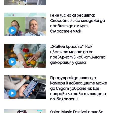
Генезис на агресията:
Способни ли са младежи да
пребият до смърт
възрастен мъж
„Живей красиво”: Как
цветята могат да се
превърнат в най-стилната
декорация у дома
Предупрежденията за
камери в навигациите може
да бъдат забранени: Ще
направи ли това пътищата
по-безопасни
Spice Music Festival отново