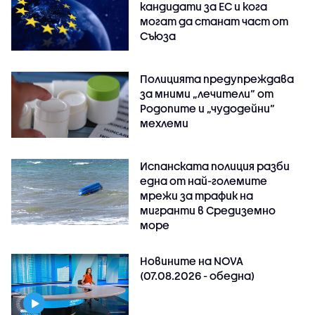
кандидати за ЕС и кога
могат да станат част от
Съюза
Полицията предупреждава
за мними „лечители“ от
Родопите и „чудодейни“
мехлеми
Испанската полиция разби
една от най-големите
мрежи за трафик на
мигранти в Средиземно
море
Новините на NOVA
(07.08.2026 - обедна)