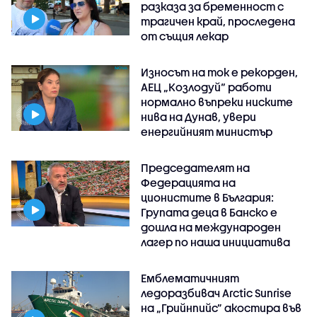
разказа за бременност с
трагичен край, проследена
от същия лекар
Износът на ток е рекорден,
АЕЦ „Козлодуй“ работи
нормално въпреки ниските
нива на Дунав, увери
енергийният министър
Председателят на
Федерацията на
ционистите в България:
Групата деца в Банско е
дошла на международен
лагер по наша инициатива
Емблематичният
ледоразбивач Arctic Sunrise
на „Грийнпийс” акостира във