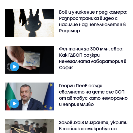
Бой и унижение пред камера:
Разпространиха видео с
насилие над непълнолетен в
Радомир
Фентанил за 300 млн. евро:
Как ГДБОП разкри
нелегалната лаборатория в
София
Георги Пеев осъди
свалянето на дете със СОП
от автобус като неморално
и неприемливо
Заловиха 8 мигранти, укрити
в тайник на микробус на