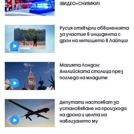
(ВИДЕО+СНИМКИ)
Русия отхвърли обвиненията
за участие в инцидента с
дрон на летището в Лайпциг
Магията Лондон:
Английската столица през
погледа на младите
Депутати настояват за
установяване на произхода
на дрона и целта на
навлизането му