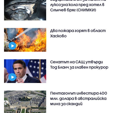
луксозна кола пред хотел в
Слънчев бряг (СНИМКИ)
Два пожара горят в област
Хасково
Сенатът на САЩ утвърди
Тод Бланч за главен прокурор
Пентагонът инвестира 400
млн. долара в австралийска
мина за скандий