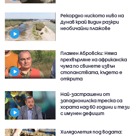
Рекордно ниското ниво на
Дунав край Видин разкри
необичайни плажове
Пламен Абровски: Няма
прехвърляне на африканска
чума по свинете извън
стопанствата, където е
открита
Най-застрашени от
западнонилска треска са
хората над 60 години и тези
с имунен дефицит
Хилядолетия под водата: