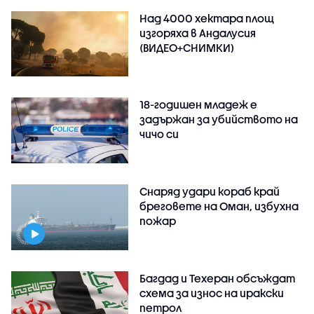
Над 4000 хектара площ
изгоряха в Андалусия
(ВИДЕО+СНИМКИ)
18-годишен младеж е
задържан за убийството на
чичо си
Снаряд удари кораб край
бреговете на Оман, избухна
пожар
Багдад и Техеран обсъждат
схема за износ на иракски
петрол