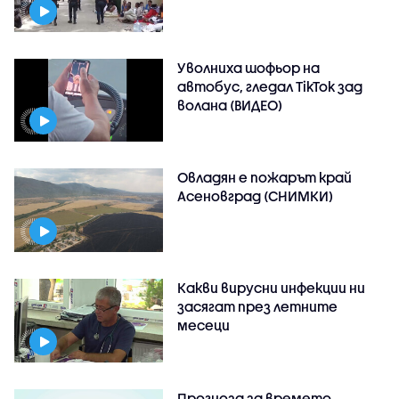
Уволниха шофьор на
автобус, гледал TikTok зад
волана (ВИДЕО)
Овладян е пожарът край
Асеновград (СНИМКИ)
Какви вирусни инфекции ни
засягат през летните
месеци
Прогноза за времето