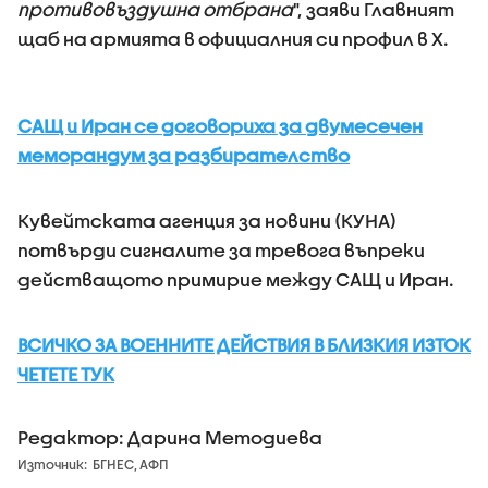
противовъздушна отбрана
", заяви Главният
щаб на армията в официалния си профил в X.
САЩ и Иран се договориха за двумесечен
меморандум за разбирателство
Кувейтската агенция за новини (КУНА)
потвърди сигналите за тревога въпреки
действащото примирие между САЩ и Иран.
ВСИЧКО ЗА ВОЕННИТЕ ДЕЙСТВИЯ В БЛИЗКИЯ ИЗТОК
ЧЕТЕТЕ ТУК
Редактор: Дарина Методиева
Източник:
БГНЕС, АФП