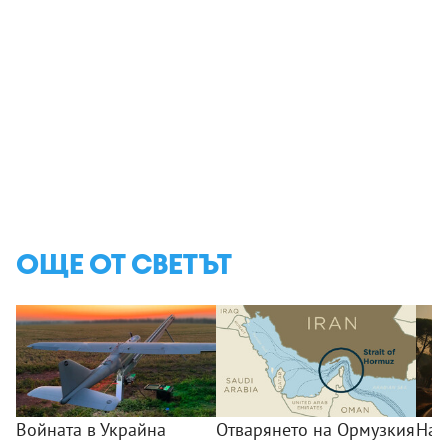
ОЩЕ ОТ СВЕТЪТ
Войната в Украйна
Отварянето на Ормузкия
Над