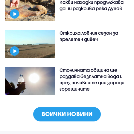
Какви находки продължава
да ни разкрива река Дунав
Откриха ловния сезон за
прелетен дивеч
Столичната община ще
раздава безплатна вода и
през почивните дни заради
горещините
ВСИЧКИ НОВИНИ