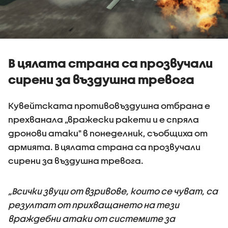
В цялата страна са прозвучали
сирени за въздушна тревога
Кувейтската противовъздушна отбрана е
прехванала „вражески ракети и е спряла
дронови атаки" в понеделник, съобщиха от
армията. В цялата страна са прозвучали
сирени за въздушна тревога.
„Всички звуци от взривове, които се чуват, са
резултат от прихващането на тези
враждебни атаки от системите за