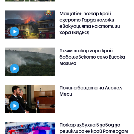
Мащабен пожар край
езерото Гарда наложи
евакуацията на стотици
хора (ВИДЕО)
Голям пожар гори край
бобошевското село Висока
могила
Почина бащата на Лионел
Меси
Пожар избухна в завод за
рециклиране край Ротердам