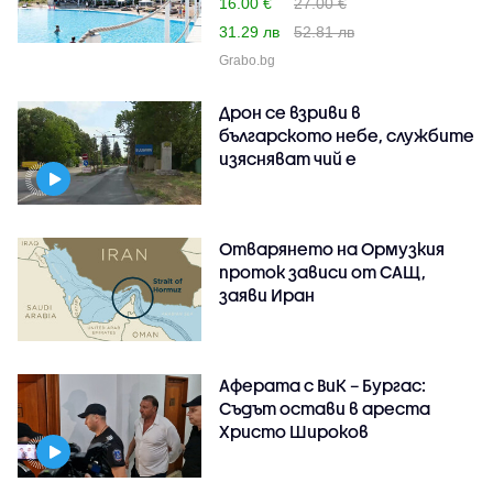
16.00 €
27.00 €
31.29 лв
52.81 лв
Grabo.bg
Дрон се взриви в
българското небе, службите
изясняват чий е
Отварянето на Ормузкия
проток зависи от САЩ,
заяви Иран
Аферата с ВиК – Бургас:
Съдът остави в ареста
Христо Широков