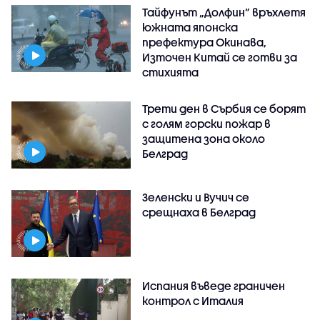
Тайфунът „Долфин” връхлетя
южната японска
префектура Окинава,
Източен Китай се готви за
стихията
Трети ден в Сърбия се борят
с голям горски пожар в
защитена зона около
Белград
Зеленски и Вучич се
срещнаха в Белград
Испания въведе граничен
контрол с Италия