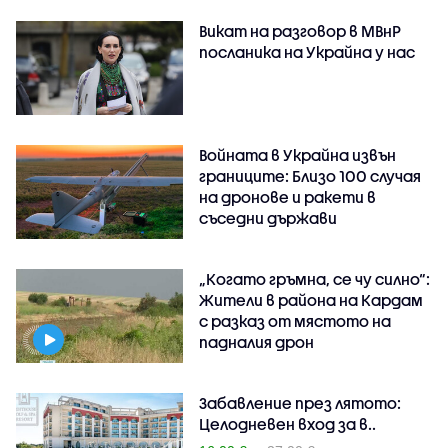
Викат на разговор в МВнР
посланика на Украйна у нас
Войната в Украйна извън
границите: Близо 100 случая
на дронове и ракети в
съседни държави
„Когато гръмна, се чу силно“:
Жители в района на Кардам
с разказ от мястото на
падналия дрон
Забавление през лятото:
Целодневен вход за в..