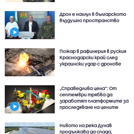
Дрон е нахлул в българското
въздушно пространство
Пожар в рафинерия в руския
Краснодарски край след
украински удар с дронове
„Справедлива цена“: От
септември трябва да
заработят платформите за
проследяване на цените
Нивото на река Дунав
продължава да спада,