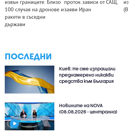
извън границите: Близо
проток зависи от САЩ,
изг
100 случая на дронове и
заяви Иран
(ВИ
ракети в съседни
държави
ПОСЛЕДНИ
Киев: Не сме изпращали
преднамерено никакви
средства към България
Новините на NOVA
(08.08.2026 - централна)