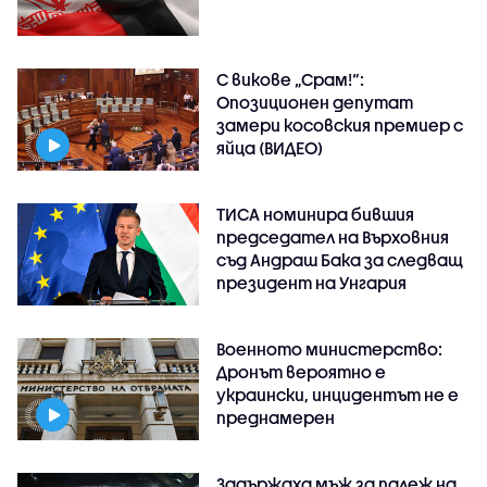
С викове „Срам!“:
Опозиционен депутат
замери косовския премиер с
яйца (ВИДЕО)
ТИСА номинира бившия
председател на Върховния
съд Андраш Бака за следващ
президент на Унгария
Военното министерство:
Дронът вероятно е
украински, инцидентът не е
преднамерен
Задържаха мъж за палеж на