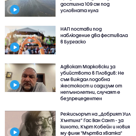
достигна 109 см под
условната нула
НАП постави под
наблюдение два фестивала
в Бургаско
Адвокат Марковски за
убийството в Пловдив: Не
съм виждал подобна
жестокост и садизъм от
непълнолетни, случаят е
безпрецедентен
Режисьорът на „Добрият Уил
Хънтинг“ Гас Ван Сант - за
киното, Кърт Кобейн и новия
му филм "Мъртва хватка"