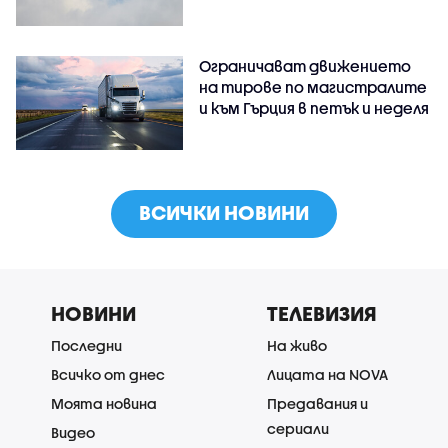
Ограничават движението
на тирове по магистралите
и към Гърция в петък и неделя
ВСИЧКИ НОВИНИ
НОВИНИ
ТЕЛЕВИЗИЯ
Последни
На живо
Всичко от днес
Лицата на NOVA
Моята новина
Предавания и
сериали
Видео