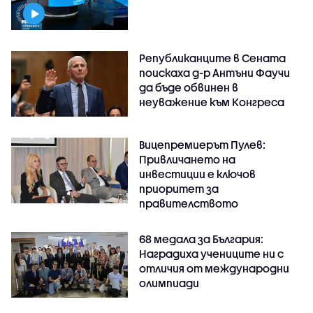
Републиканците в Сената
поискаха д-р Антъни Фаучи
да бъде обвинен в
неуважение към Конгреса
Вицепремиерът Пулев:
Привличането на
инвестиции е ключов
приоритет за
правителството
68 медала за България:
Наградиха учениците ни с
отличия от международни
олимпиади