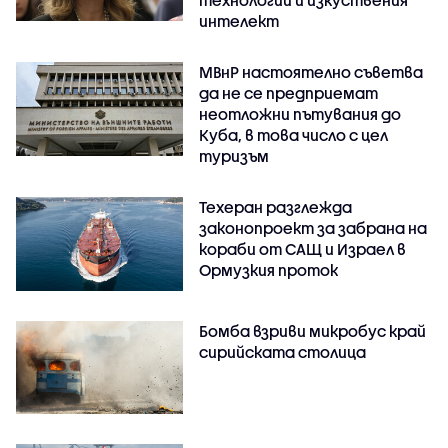
интелект
МВнР настоятелно съветва
да не се предприемат
неотложни пътувания до
Куба, в това число с цел
туризъм
Техеран разглежда
законопроект за забрана на
кораби от САЩ и Израел в
Ормузкия проток
Бомба взриви микробус край
сирийската столица