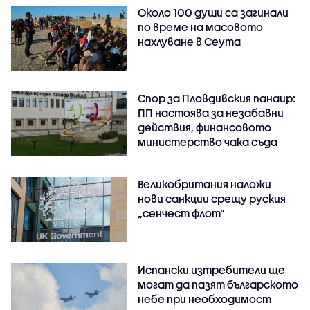
Около 100 души са загинали
по време на масовото
нахлуване в Сеута
Спор за Пловдивския панаир:
ПП настоява за незабавни
действия, финансовото
министерство чака съда
Великобритания наложи
нови санкции срещу руския
„сенчест флот“
Испански изтребители ще
могат да пазят българското
небе при необходимост