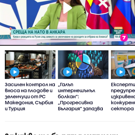
Засилен контрол на
„Галъп
Експерт
вноса на плодове и
интернешънъл
предупре
зеленчуци от РС
болкан“:
изкривен
Македония, Сърбия
„Прогресивна
конкуренц
и Турция
България“ запазва
сектора 
високия си ръст на
в
доверие през
киберси
първите 100 дни
на държ
управление