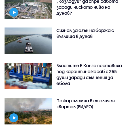
„Козлодуй” да спре работа
заради ниското ниво на
Дунав?
Сигнал за огън на баржа с
въглища в Дунав
Властите в Конго поставиха
под карантина кораб с 255
души заради съмнения за
ебола
Пожар пламна в столичен
квартал (ВИДЕО)