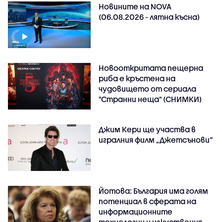
Новините на NOVA
(06.08.2026 - лятна късна)
Новооткритата пещерна
риба е кръстена на
чудовището от сериала
"Странни неща" (СНИМКИ)
Джим Кери ще участва в
игралния филм „Джетсънови“
Йотова: България има голям
потенциал в сферата на
информационните
технологии и изкуствения