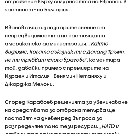
отражение върху сигурността на Европа и в
частност - на България.
Иванов също изрази притеснение от
непредвидимостта на настоящата
американска администрация. „
Както
видяхме, когато съюзник ти е Доналд Тръмп,
не ти трябват много врагове
“, коментира
той, давайки пример с премиерите на
Израел и Италия - Бенямин Нетаняху и
Джорджа Мелони.
Според Карабоев решенията за увеличаване
на средствата за отбрана тепърва ще
поставят на дневен ред въпроса за
разпределянето на тези ресурси. „
НАТО и