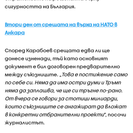
сигурността на България.
Втори ден от срещата на върха на НАТО в
Анкара
Според Карабоев срещата едва ли ще
донесе изненади, тъй като основният
документ е бил договорен предварително
между съюзниците. „
Това е постижение само
по себе си. Няма да има остри думи и Тръмп
няма да заплашва, че ще си тръгне по-рано.
От вчера се говори за стотици милиарди,
които съюзниците се ангажират да вложат
в конкретни отбранителни проекти
“, посочи
журналистът.