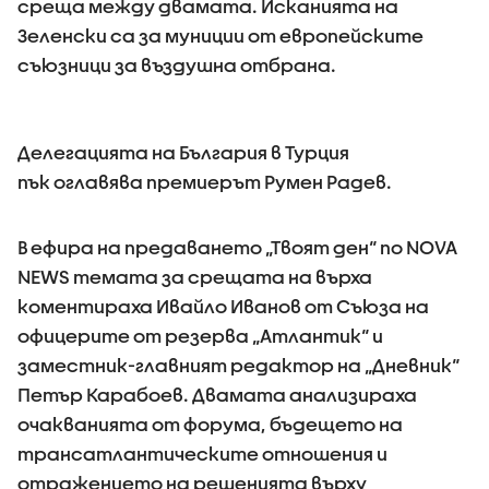
среща между двамата. Исканията на
Зеленски са за муниции от европейските
съюзници за въздушна отбрана.
Делегацията на България в Турция
пък оглавява премиерът Румен Радев.
В ефира на предаването „Твоят ден“ по NOVA
NEWS темата за срещата на върха
коментираха Ивайло Иванов от Съюза на
офицерите от резерва „Атлантик“ и
заместник-главният редактор на „Дневник“
Петър Карабоев. Двамата анализираха
очакванията от форума, бъдещето на
трансатлантическите отношения и
отражението на решенията върху