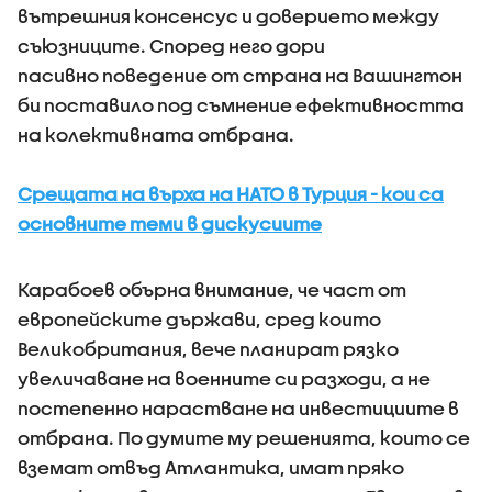
вътрешния консенсус и доверието между
съюзниците. Според него дори
пасивно поведение от страна на Вашингтон
би поставило под съмнение ефективността
на колективната отбрана.
Срещата на върха на НАТО в Турция - кои са
основните теми в дискусиите
Карабоев обърна внимание, че част от
европейските държави, сред които
Великобритания, вече планират рязко
увеличаване на военните си разходи, а не
постепенно нарастване на инвестициите в
отбрана. По думите му решенията, които се
вземат отвъд Атлантика, имат пряко