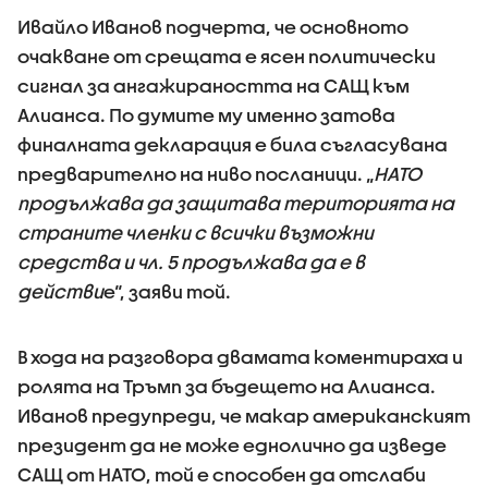
Ивайло Иванов подчерта, че основното
очакване от срещата е ясен политически
сигнал за ангажираността на САЩ към
Алианса. По думите му именно затова
финалната декларация е била съгласувана
предварително на ниво посланици. „
НАТО
продължава да защитава територията на
страните членки с всички възможни
средства и чл. 5 продължава да е в
действи
е“, заяви той.
В хода на разговора двамата коментираха и
ролята на Тръмп за бъдещето на Алианса.
Иванов предупреди, че макар американският
президент да не може еднолично да изведе
САЩ от НАТО, той е способен да отслаби