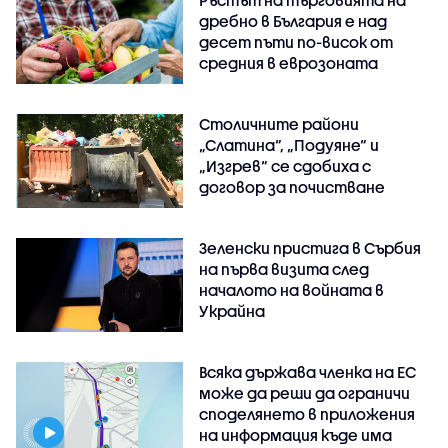
Ръстът на търговията на
дребно в България е над
десет пъти по-висок от
средния в еврозоната
Столичните райони
„Слатина“, „Подуяне“ и
„Изгрев“ се сдобиха с
договор за почистване
Зеленски пристига в Сърбия
на първа визита след
началото на войната в
Украйна
Всяка държава членка на ЕС
може да реши да ограничи
споделянето в приложения
на информация къде има