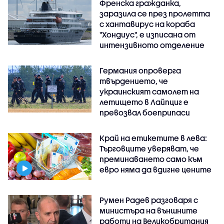
Френска гражданка,
заразила се през пролетта
с хантавирус на кораба
"Хондиус", е изписана от
интензивното отделение
Германия опроверга
твърдението, че
украинският самолет на
летището в Лайпциг е
превозвал боеприпаси
Край на етикетите в лева:
Търговците уверяват, че
преминаването само към
евро няма да вдигне цените
Румен Радев разговаря с
министъра на външните
работи на Великобритания