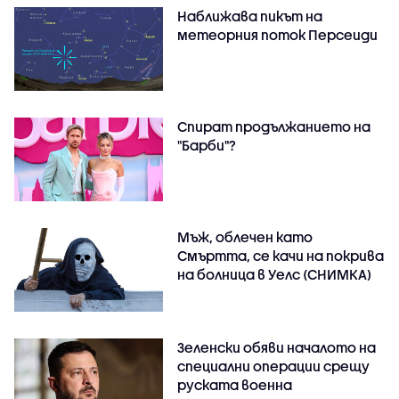
Наближава пикът на
метеорния поток Персеиди
Спират продължанието на
"Барби"?
Мъж, облечен като
Смъртта, се качи на покрива
на болница в Уелс (СНИМКА)
Зеленски обяви началото на
специални операции срещу
руската военна