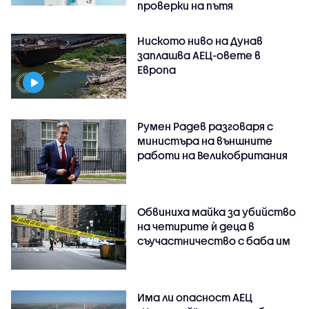
проверки на пътя
Ниското ниво на Дунав
заплашва АЕЦ-овете в
Европа
Румен Радев разговаря с
министъра на външните
работи на Великобритания
Обвиниха майка за убийство
на четирите ѝ деца в
съучастничество с баба им
Има ли опасност АЕЦ