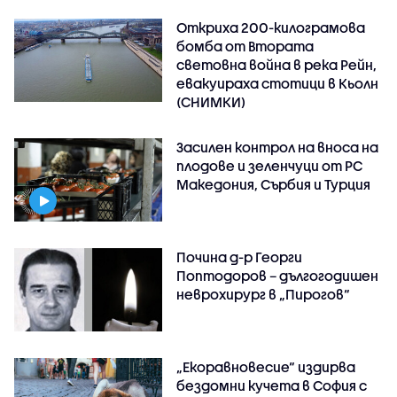
Откриха 200-килограмова
бомба от Втората
световна война в река Рейн,
евакуираха стотици в Кьолн
(СНИМКИ)
Засилен контрол на вноса на
плодове и зеленчуци от РС
Македония, Сърбия и Турция
Почина д-р Георги
Поптодоров – дългогодишен
неврохирург в „Пирогов“
„Екоравновесие“ издирва
бездомни кучета в София с