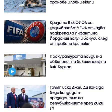
дронове и ловни екипи
Кризата във ФИФА се
задълбочава: УЕФА отказва
подкрепа за Инфантино,
Йордания получи бонуси след
отправени критики
Прокуратурата повдигна
обвинения на бившия шеф на
ВиК-Бургас
Тръмп иска Джей Ди Ванс да
бъде кандидат-
президентът на
републиканците през 2028
г.?