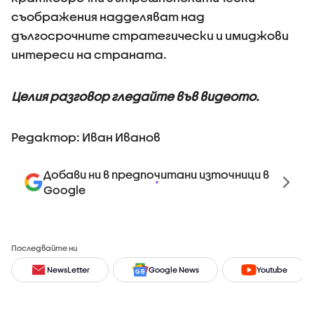
съображения надделяват над
дългосрочните стратегически и имиджови
интереси на страната.
Целия разговор гледайте във видеото.
Редактор: Иван Иванов
Добави ни в предпочитани източници в
Google
Последвайте ни
NewsLetter
Google News
Youtube