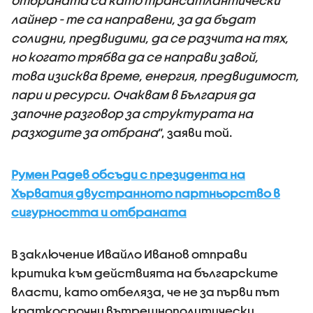
отбраната са като трансатлантически
лайнер - те са направени, за да бъдат
солидни, предвидими, да се разчита на тях,
но когато трябва да се направи завой,
това изисква време, енергия, предвидимост,
пари и ресурси. Очаквам в България да
започне разговор за структурата на
разходите за отбрана
“, заяви той.
Румен Радев обсъди с президента на
Хърватия двустранното партньорство в
сигурността и отбраната
В заключение Ивайло Иванов отправи
критика към действията на българските
власти, като отбеляза, че не за първи път
краткосрочни вътрешнополитически