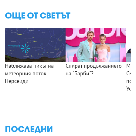
ОЩЕ ОТ СВЕТЪТ
Наближава пикът на
Спират продължанието
Мъж
метеорния поток
на "Барби"?
Смъ
Персеиди
пок
Уел
ПОСЛЕДНИ