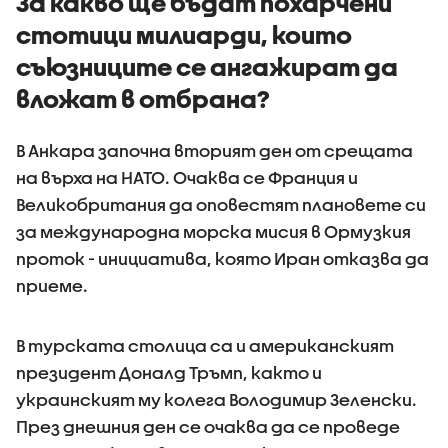
За какво ще бъдат похарчени
стотици милиарди, които
съюзниците се ангажират да
вложат в отбрана?
В Анкара започна вторият ден от срещата
на върха на НАТО. Очаква се Франция и
Великобритания да оповестят плановете си
за международна морска мисия в Ормузкия
проток - инициатива, която Иран отказва да
приеме.
В турската столица са и американският
президент Доналд Тръмп, както и
украинският му колега Володимир Зеленски.
През днешния ден се очаква да се проведе