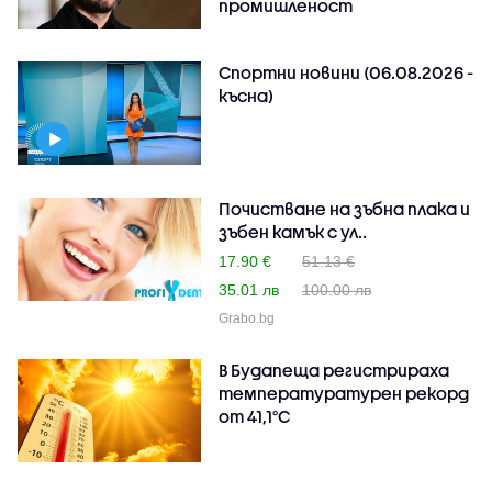
промишленост
Спортни новини (06.08.2026 -
късна)
Почистване на зъбна плака и
зъбен камък с ул..
17.90 €
51.13 €
35.01 лв
100.00 лв
Grabo.bg
В Будапеща регистрираха
температуратурен рекорд
от 41,1°C