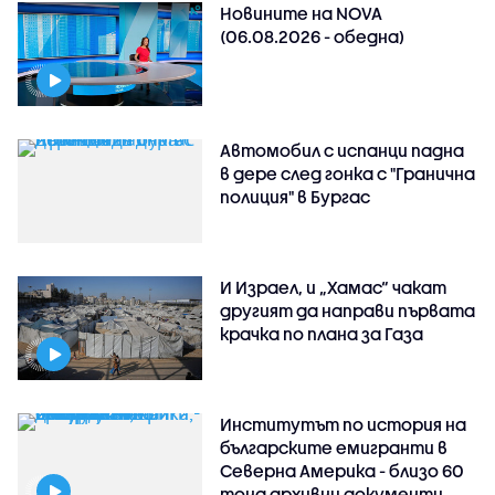
Новините на NOVA
(06.08.2026 - обедна)
Автомобил с испанци падна
в дере след гонка с "Гранична
полиция" в Бургас
И Израел, и „Хамас“ чакат
другият да направи първата
крачка по плана за Газа
Институтът по история на
българските емигранти в
Северна Америка - близо 60
тона архивни документи,