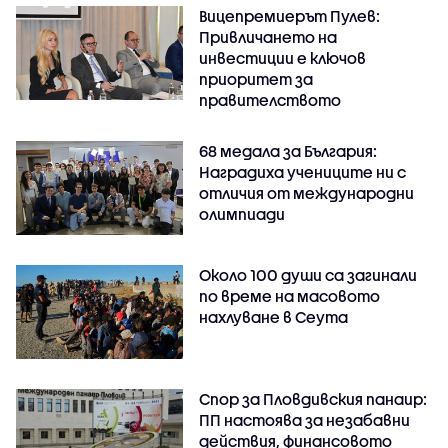
Вицепремиерът Пулев:
Привличането на
инвестиции е ключов
приоритет за
правителството
68 медала за България:
Наградиха учениците ни с
отличия от международни
олимпиади
Около 100 души са загинали
по време на масовото
нахлуване в Сеута
Спор за Пловдивския панаир:
ПП настоява за незабавни
действия, финансовото