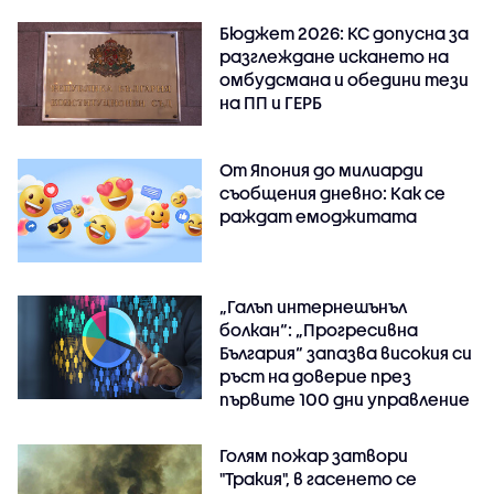
Бюджет 2026: КС допусна за
разглеждане искането на
омбудсмана и обедини тези
на ПП и ГЕРБ
От Япония до милиарди
съобщения дневно: Как се
раждат емоджитата
„Галъп интернешънъл
болкан“: „Прогресивна
България“ запазва високия си
ръст на доверие през
първите 100 дни управление
Голям пожар затвори
"Тракия", в гасенето се