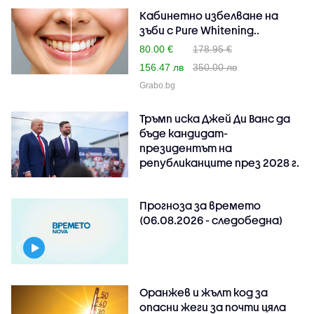
Кабинетно избелване на
зъби с Pure Whitening..
80.00 €
178.95 €
156.47 лв
350.00 лв
Grabo.bg
Тръмп иска Джей Ди Ванс да
бъде кандидат-
президентът на
републиканците през 2028 г.
Прогноза за времето
(06.08.2026 - следобедна)
Оранжев и жълт код за
опасни жеги за почти цяла