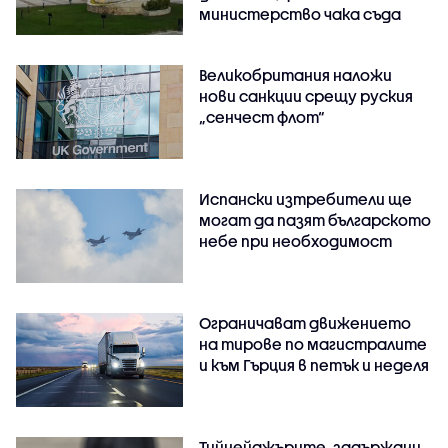
министерство чака съда
Великобритания наложи
нови санкции срещу руския
„сенчест флот“
Испански изтребители ще
могат да пазят българското
небе при необходимост
Ограничават движението
на тирове по магистралите
и към Гърция в петък и неделя
Тийнейджърите, задържани