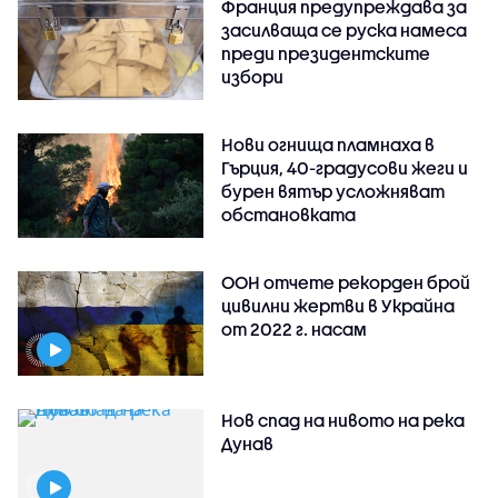
Франция предупреждава за
засилваща се руска намеса
преди президентските
избори
Нови огнища пламнаха в
Гърция, 40-градусови жеги и
бурен вятър усложняват
обстановката
ООН отчете рекорден брой
цивилни жертви в Украйна
от 2022 г. насам
Нов спад на нивото на река
Дунав