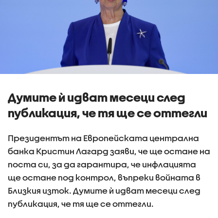
Думите ѝ идват месеци след
публикация, че тя ще се оттегли
Президентът на Европейската централна
банка Кристин Лагард заяви, че ще остане на
поста си, за да гарантира, че инфлацията
ще остане под контрол, въпреки войната в
Близкия изток. Думите ѝ идват месеци след
публикация, че тя ще се оттегли.