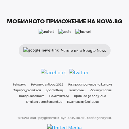
МОБИЛНОТО ПРИЛОЖЕНИЕ НА NOVA.BG
Четете ни в Google News
Реклама
Реклама избори 2026
Разпространение на канали
Тарифа за откъси
Доставчици
Контакти
Общи условия
Поверителност
Политика ЛД
Правила за ползване
Етика и съответствие
Платени публикации
© 2026 Нова Броудкастинг Груп ЕООД. Всички права запазени.