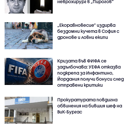
неврохирург в „Пирогов“
„Екоравновесие“ издирва
бездомни кучета в София с
дронове и ловни екипи
Кризата във ФИФА се
задълбочава: УЕФА отказва
подкрепа за Инфантино,
Йордания получи бонуси след
отправени критики
Прокуратурата повдигна
обвинения на бившия шеф на
ВиК-Бургас