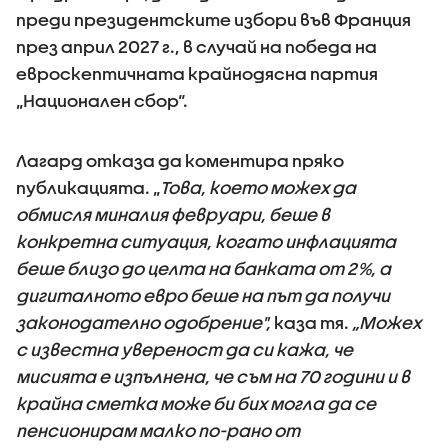
преди президентските избори във Франция
през април 2027 г., в случай на победа на
евроскептичната крайнодясна партия
„Национален сбор“.
Лагард отказа да коментира пряко
публикацията. „
Това, което можех да
обмисля миналия февруари, беше в
конкретна ситуация, когато инфлацията
беше близо до целта на банката от 2%, а
дигиталното евро беше на път да получи
законодателно одобрение",
каза тя.
„Можех
с известна увереност да си кажа, че
мисията е изпълнена, че съм на 70 години и в
крайна сметка може би бих могла да се
пенсионирам малко по-рано от