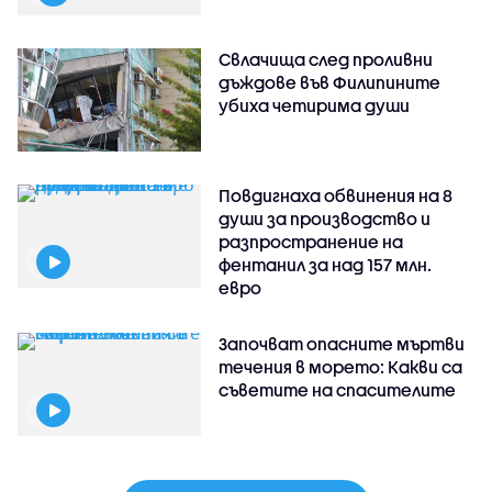
Свлачища след проливни
дъждове във Филипините
убиха четирима души
Повдигнаха обвинения на 8
души за производство и
разпространение на
фентанил за над 157 млн.
евро
Започват опасните мъртви
течения в морето: Какви са
съветите на спасителите