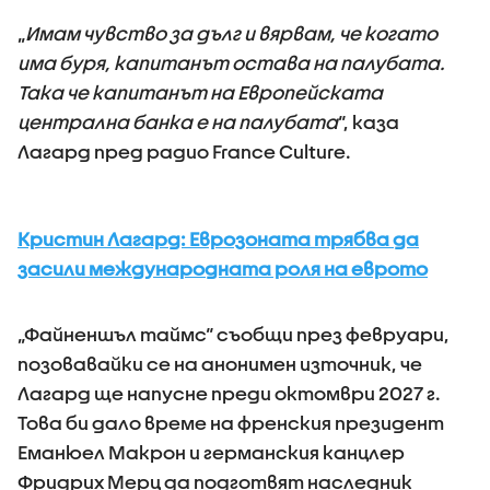
„
Имам чувство за дълг и вярвам, че когато
има буря, капитанът остава на палубата.
Така че капитанът на Европейската
централна банка е на палубата
“, каза
Лагард пред радио France Culture.
Кристин Лагард: Еврозоната трябва да
засили международната роля на еврото
„Файненшъл таймс“ съобщи през февруари,
позовавайки се на анонимен източник, че
Лагард ще напусне преди октомври 2027 г.
Това би дало време на френския президент
Еманюел Макрон и германския канцлер
Фридрих Мерц да подготвят наследник