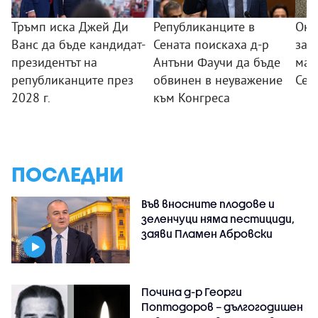
Тръмп иска Джей Ди
Републиканците в
Око
Ванс да бъде кандидат-
Сената поискаха д-р
заг
президентът на
Антъни Фаучи да бъде
мас
републиканците през
обвинен в неуважение
Сеу
2028 г.
към Конгреса
ПОСЛЕДНИ
Във вносните плодове и
зеленчуци няма пестициди,
заяви Пламен Абровски
Почина д-р Георги
Поптодоров – дългогодишен