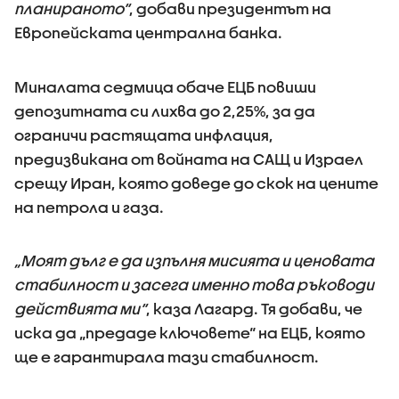
планираното“
, добави президентът на
Европейската централна банка.
Миналата седмица обаче ЕЦБ повиши
депозитната си лихва до 2,25%, за да
ограничи растящата инфлация,
предизвикана от войната на САЩ и Израел
срещу Иран, която доведе до скок на цените
на петрола и газа.
„Моят дълг е да изпълня мисията и ценовата
стабилност и засега именно това ръководи
действията ми“
, каза Лагард. Тя добави, че
иска да „предаде ключовете“ на ЕЦБ, която
ще е гарантирала тази стабилност.