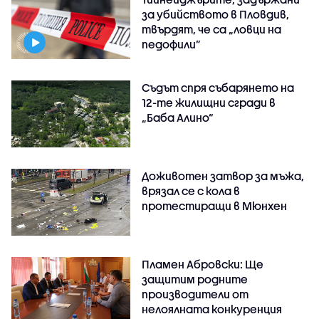
за убийството в Пловдив,
твърдят, че са „ловци на
педофили”
Съдът спря събарянето на
12-те жилищни сгради в
„Баба Алино“
Доживотен затвор за мъжа,
врязал се с кола в
протестиращи в Мюнхен
Пламен Абровски: Ще
защитим родните
производители от
нелоялната конкуренция