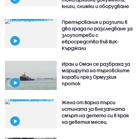
книги, снимки и оборудване
Претърсвания и разпити в
два града по разследване за
злоупотреби с
евросредства във ВиК-
Кърджали
Иран и Оман се разбраха за
маршрута на търговските
кораби през Ормузкия
проток
Жена от Варна търси
истината за внезапната
смърт на детето си в края
на деветия месец