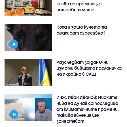
какво се променя за
потребителите
Кога и защо кучетата
реагират агресивно?
Разследват за данъчни
измами бившата посланичка
на Украйна в САЩ
Инж. Иван Иванов: Ниските
нива на Дунав са последица
от климатичните промени,
такива явления ще
зачестяват