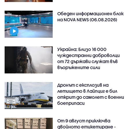
Обеден информационен блок
на NOVA NEWS (06.08.2026)
Украйна: Близо 16 000
чуждестранни доброволци
от 72 държави служат във
въоръжените сили
Дронът с експлозив на
летището в Лайпциг е бил
открит до самолет с военни
боеприпаси
От 9 август приключва
двойното етикетиране -