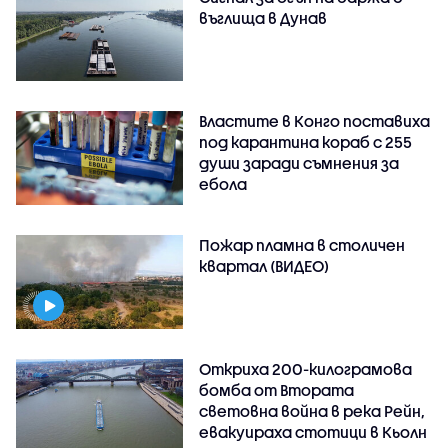
въглища в Дунав
Властите в Конго поставиха
под карантина кораб с 255
души заради съмнения за
ебола
Пожар пламна в столичен
квартал (ВИДЕО)
Откриха 200-килограмова
бомба от Втората
световна война в река Рейн,
евакуираха стотици в Кьолн