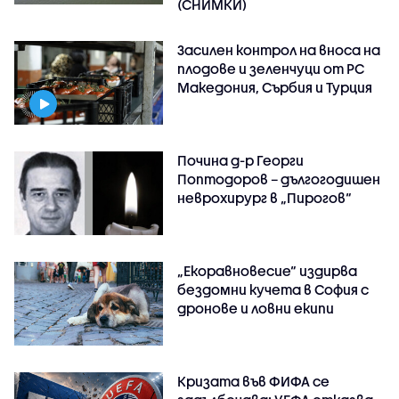
(СНИМКИ)
Засилен контрол на вноса на
плодове и зеленчуци от РС
Македония, Сърбия и Турция
Почина д-р Георги
Поптодоров – дългогодишен
неврохирург в „Пирогов“
„Екоравновесие“ издирва
бездомни кучета в София с
дронове и ловни екипи
Кризата във ФИФА се