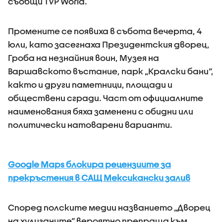
съобщи TVP World.
Промените се появиха в събота вечерта, 4
юли, като засегнаха Президентския дворец,
Гроба на незнайния воин, Музея на
Варшавското въстание, парк „Кралски бани“,
както и други паметници, площади и
обществени сгради. Част от официалните
наименования бяха заменени с обидни или
политически натоварени варианти.
Google Maps блокира рецензиите за
прекръстения в САЩ Мексикански залив
Според полските медии названието „Дворец
на хулиганите“ вероятно препраща към