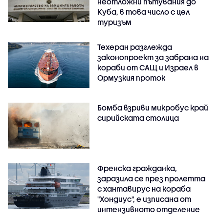
неотложни пътувания до
Куба, в това число с цел
туризъм
Техеран разглежда
законопроект за забрана на
кораби от САЩ и Израел в
Ормузкия проток
Бомба взриви микробус край
сирийската столица
Френска гражданка,
заразила се през пролетта
с хантавирус на кораба
"Хондиус", е изписана от
интензивното отделение