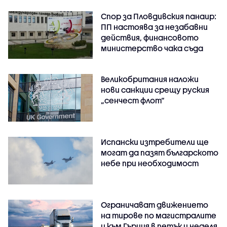
Спор за Пловдивския панаир:
ПП настоява за незабавни
действия, финансовото
министерство чака съда
Великобритания наложи
нови санкции срещу руския
„сенчест флот“
Испански изтребители ще
могат да пазят българското
небе при необходимост
Ограничават движението
на тирове по магистралите
и към Гърция в петък и неделя