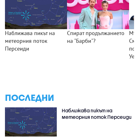
Наближава пикът на
Спират продължанието
Мъж
метеорния поток
на "Барби"?
Смъ
Персеиди
пок
Уел
ПОСЛЕДНИ
Наближава пикът на
метеорния поток Персеиди