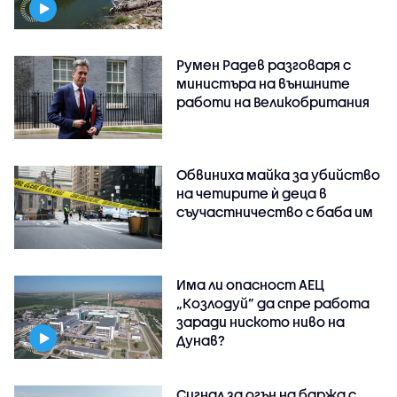
Румен Радев разговаря с
министъра на външните
работи на Великобритания
Обвиниха майка за убийство
на четирите ѝ деца в
съучастничество с баба им
Има ли опасност АЕЦ
„Козлодуй” да спре работа
заради ниското ниво на
Дунав?
Сигнал за огън на баржа с