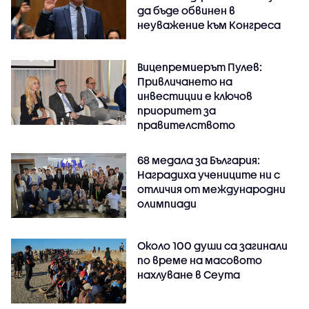
да бъде обвинен в
неуважение към Конгреса
Вицепремиерът Пулев:
Привличането на
инвестиции е ключов
приоритет за
правителството
68 медала за България:
Наградиха учениците ни с
отличия от международни
олимпиади
Около 100 души са загинали
по време на масовото
нахлуване в Сеута