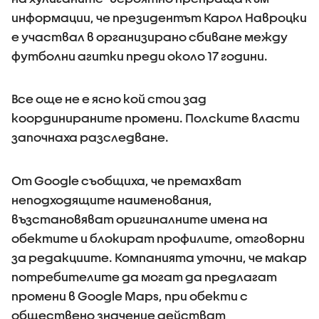
информации, че президентът Карол Навроцки
е участвал в организирано сбиване между
футболни агитки преди около 17 години.
Все още не е ясно кой стои зад
координираните промени. Полските власти
започнаха разследване.
От Google съобщиха, че премахват
неподходящите наименования,
възстановяват оригиналните имена на
обектите и блокират профилите, отговорни
за редакциите. Компанията уточни, че макар
потребителите да могат да предлагат
промени в Google Maps, при обекти с
обществено значение действат