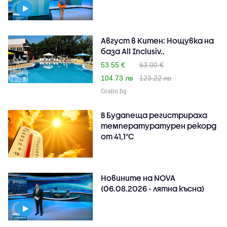
Август в Китен: Нощувка на
база All Inclusiv..
53.55 €
63.00 €
104.73 лв
123.22 лв
Grabo.bg
В Будапеща регистрираха
температуратурен рекорд
от 41,1°C
Новините на NOVA
(06.08.2026 - лятна късна)