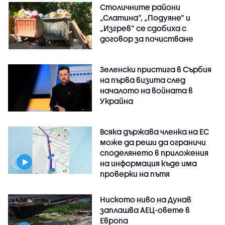
Столичните райони
„Слатина“, „Подуяне“ и
„Изгрев“ се сдобиха с
договор за почистване
Зеленски пристига в Сърбия
на първа визита след
началото на войната в
Украйна
Всяка държава членка на ЕС
може да реши да ограничи
споделянето в приложения
на информация къде има
проверки на пътя
Ниското ниво на Дунав
заплашва АЕЦ-овете в
Европа