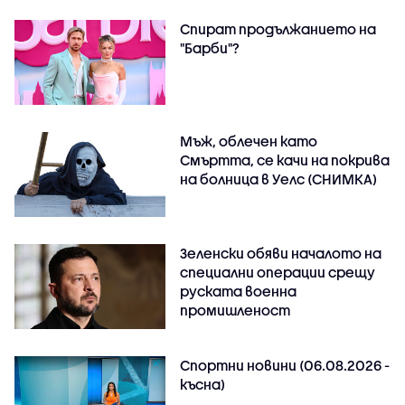
Спират продължанието на
"Барби"?
Мъж, облечен като
Смъртта, се качи на покрива
на болница в Уелс (СНИМКА)
Зеленски обяви началото на
специални операции срещу
руската военна
промишленост
Спортни новини (06.08.2026 -
късна)