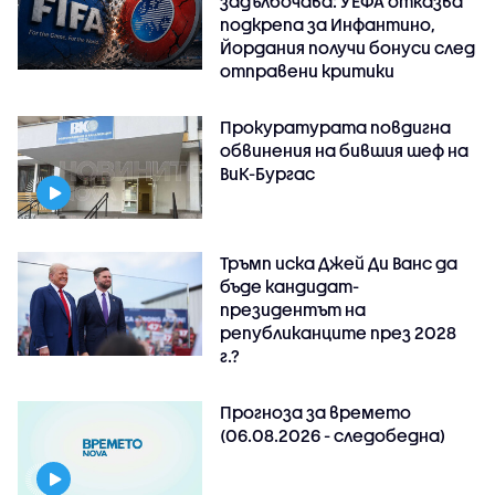
задълбочава: УЕФА отказва
подкрепа за Инфантино,
Йордания получи бонуси след
отправени критики
Прокуратурата повдигна
обвинения на бившия шеф на
ВиК-Бургас
Тръмп иска Джей Ди Ванс да
бъде кандидат-
президентът на
републиканците през 2028
г.?
Прогноза за времето
(06.08.2026 - следобедна)