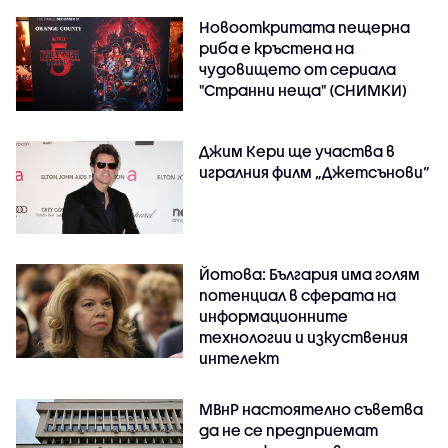
Новооткритата пещерна
риба е кръстена на
чудовището от сериала
"Странни неща" (СНИМКИ)
Джим Кери ще участва в
игралния филм „Джетсънови“
Йотова: България има голям
потенциал в сферата на
информационните
технологии и изкуствения
интелект
МВнР настоятелно съветва
да не се предприемат