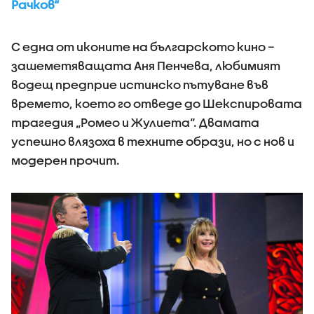
Рачков“
С една от иконите на българското кино –
зашеметяващата Аня Пенчева, любимият
водещ предприе истинско пътуване във
времето, което го отведе до Шекспировата
трагедия „Ромео и Жулиета“. Двамата
успешно влязоха в техните образи, но с нов и
модерен прочит.