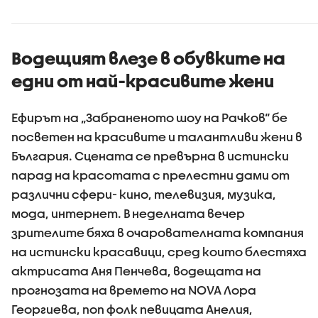
тортат
Водещият влезе в обувките на
едни от най-красивите жени
Ефирът на „Забраненото шоу на Рачков“ бе
посветен на красивите и талантливи жени в
България. Сцената се превърна в истински
парад на красотата с прелестни дами от
различни сфери- кино, телевизия, музика,
мода, интернет. В неделната вечер
зрителите бяха в очарователната компания
на истински красавици, сред които блестяха
актрисата Аня Пенчева, водещата на
прогнозата на времето на NOVA Лора
Георгиева, поп фолк певицата Анелия,