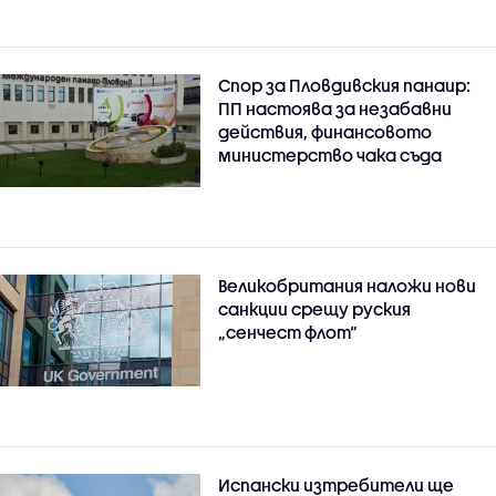
Спор за Пловдивския панаир:
ПП настоява за незабавни
действия, финансовото
министерство чака съда
Великобритания наложи нови
санкции срещу руския
„сенчест флот“
Испански изтребители ще