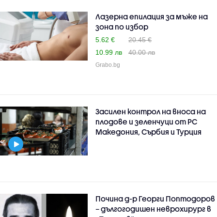
Лазерна епилация за мъже на
зона по избор
5.62 €
20.45 €
10.99 лв
40.00 лв
Grabo.bg
Засилен контрол на вноса на
плодове и зеленчуци от РС
Македония, Сърбия и Турция
Почина д-р Георги Поптодоров
– дългогодишен неврохирург в