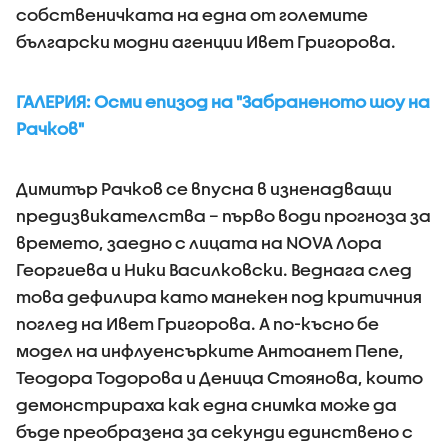
собственичката на една от големите
български модни агенции Ивет Григорова.
ГАЛЕРИЯ: Осми епизод на "Забраненото шоу на
Рачков"
Димитър Рачков се впусна в изненадващи
предизвикателства – първо води прогноза за
времето, заедно с лицата на NOVA Лора
Георгиева и Ники Василковски. Веднага след
това дефилира като манекен под критичния
поглед на Ивет Григорова. А по-късно бе
модел на инфлуенсърките Антоанет Пепе,
Теодора Тодорова и Деница Стоянова, които
демонстрираха как една снимка може да
бъде преобразена за секунди единствено с