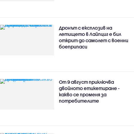
Дронът с експлозив на
летището в Лайпциг е бил
открит до самолет с военни
боеприпаси
От 9 август приключва
двойното етикетиране -
какво се променя за
потребителите