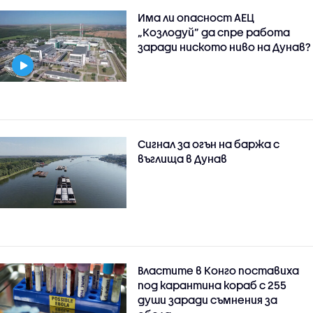
Има ли опасност АЕЦ
„Козлодуй” да спре работа
заради ниското ниво на Дунав?
Сигнал за огън на баржа с
въглища в Дунав
Властите в Конго поставиха
под карантина кораб с 255
души заради съмнения за