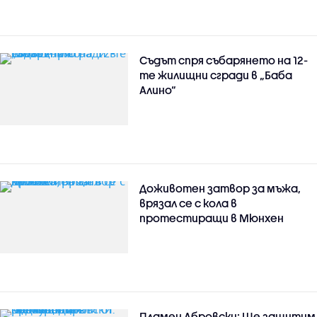
Съдът спря събарянето на 12-
те жилищни сгради в „Баба
Алино“
Доживотен затвор за мъжа,
врязал се с кола в
протестиращи в Мюнхен
Пламен Абровски: Ще защитим