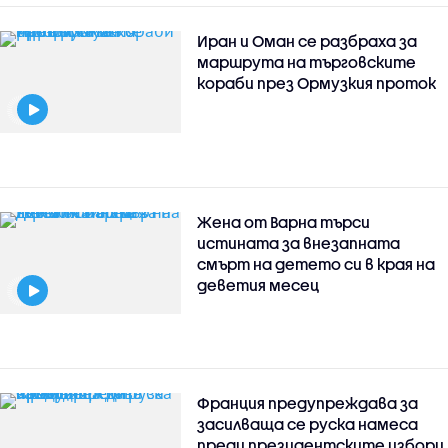
Иран и Оман се разбраха за
маршрута на търговските
кораби през Ормузкия проток
Жена от Варна търси
истината за внезапната
смърт на детето си в края на
деветия месец
Франция предупреждава за
засилваща се руска намеса
преди президентските избори