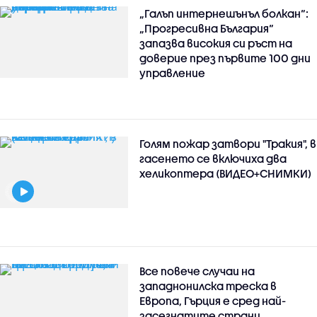
„Галъп интернешънъл болкан“:
„Прогресивна България“
запазва високия си ръст на
доверие през първите 100 дни
управление
Голям пожар затвори "Тракия", в
гасенето се включиха два
хеликоптера (ВИДЕО+СНИМКИ)
Все повече случаи на
западнонилска треска в
Европа, Гърция е сред най-
засегнатите страни