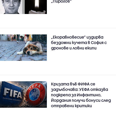
„Пирогов“
„Екоравновесие“ издирва
бездомни кучета в София с
дронове и ловни екипи
Кризата във ФИФА се
задълбочава: УЕФА отказва
подкрепа за Инфантино,
Йордания получи бонуси след
отправени критики