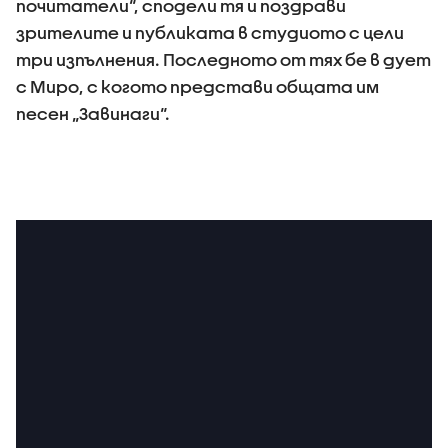
почитатели“, сподели тя и поздрави
зрителите и публиката в студиото с цели
три изпълнения. Последното от тях бе в дует
с Миро, с когото представи общата им
песен „Завинаги“.