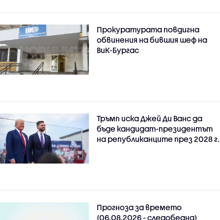
Прокуратурата повдигна
обвинения на бившия шеф на
ВиК-Бургас
Тръмп иска Джей Ди Ванс да
бъде кандидат-президентът
на републиканците през 2028 г.
Прогноза за времето
(06.08.2026 - следобедна)