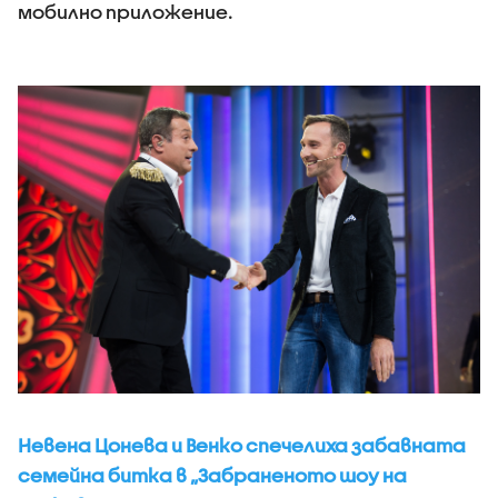
мобилно приложение.
Невена Цонева и Венко спечелиха забавната
семейна битка в „Забраненото шоу на