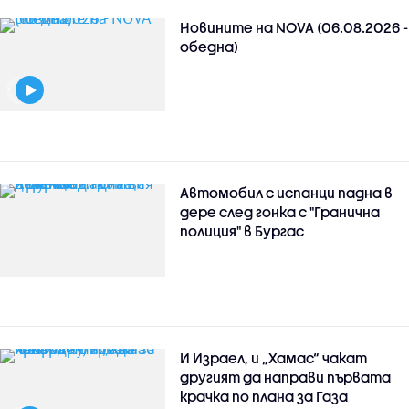
Новините на NOVA (06.08.2026 -
обедна)
Автомобил с испанци падна в
дере след гонка с "Гранична
полиция" в Бургас
И Израел, и „Хамас“ чакат
другият да направи първата
крачка по плана за Газа