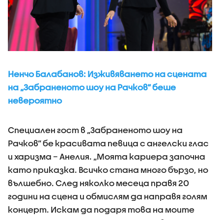
Ненчо Балабанов: Изживяването на сцената
на „Забраненото шоу на Рачков“ беше
невероятно
Специален гост в „Забраненото шоу на
Рачков“ бе красивата певица с ангелски глас
и харизма – Анелия. „Моята кариера започна
като приказка. Всичко стана много бързо, но
вълшебно. След няколко месеца правя 20
години на сцена и обмислям да направя голям
концерт. Искам да подаря това на моите