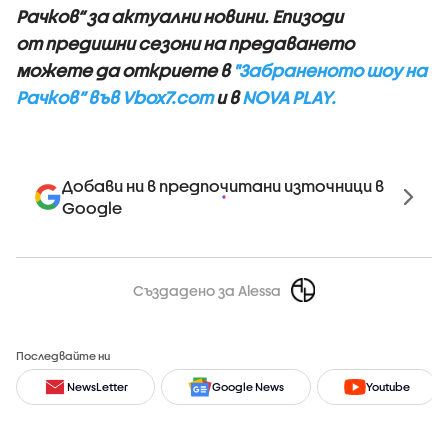
Рачков“ за актуални новини. Епизоди
от предишни сезони на предаването
можете да откриете в
"Забраненото шоу на
Рачков” във Vbox7.com
и в
NOVA PLAY.
Добави ни в предпочитани източници в
Google
Създадено за Alessa
Последвайте ни
NewsLetter
Google News
Youtube