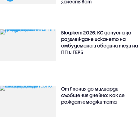
зачестяват
Бюджет 2026: КС допусна за
разглеждане искането на
омбудсмана и обедини тези на
ПП и ГЕРБ
От Япония до милиарди
съобщения дневно: Как се
раждат емоджитата