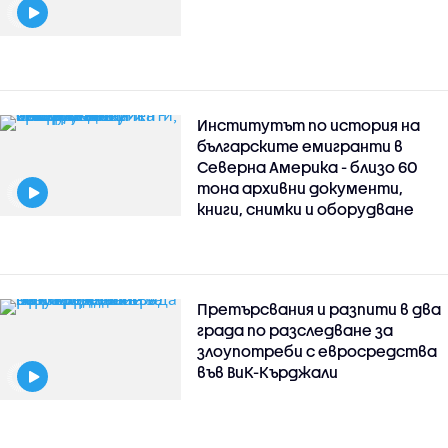
Институтът по история на
българските емигранти в
Северна Америка - близо 60
тона архивни документи,
книги, снимки и оборудване
Претърсвания и разпити в два
града по разследване за
злоупотреби с евросредства
във ВиК-Кърджали