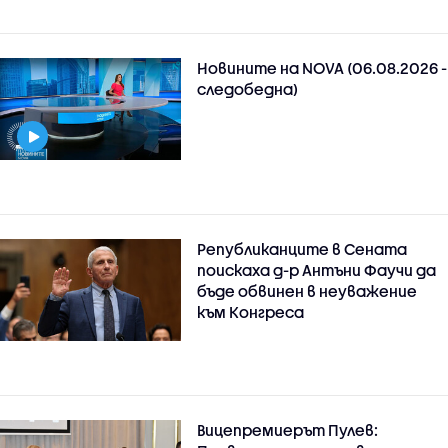
Новините на NOVA (06.08.2026 -
следобедна)
Републиканците в Сената
поискаха д-р Антъни Фаучи да
бъде обвинен в неуважение
към Конгреса
Вицепремиерът Пулев: