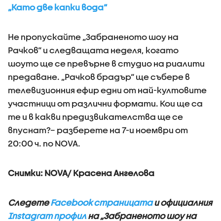
„Като две капки вода“
Не пропускайте „Забраненото шоу на
Рачков“ и следващата неделя, когато
шоуто ще се превърне в студио на риалити
предаване. „Рачков брадър“ ще събере в
телевизионния ефир едни от най-култовите
участници от различни формати. Кои ще са
те и в какви предизвикателства ще се
впуснат?– разберете на 7-и ноември от
20:00 ч. по NOVA.
Снимки: NOVA/ Красена Ангелова
Следете
Facebook страницата
и официалния
Instagram профил
на „Забраненото шоу на