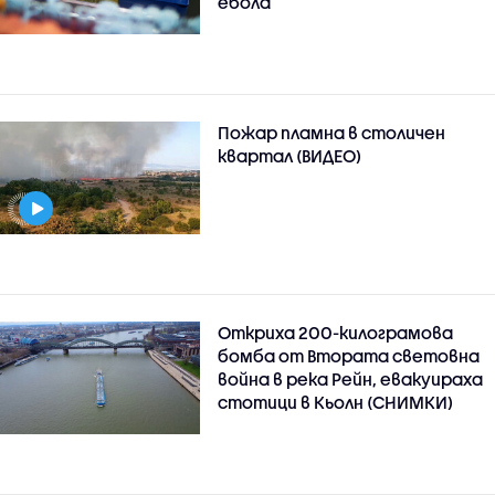
ебола
Пожар пламна в столичен
квартал (ВИДЕО)
Откриха 200-килограмова
бомба от Втората световна
война в река Рейн, евакуираха
стотици в Кьолн (СНИМКИ)