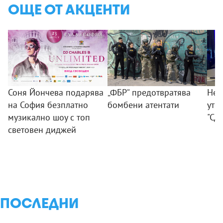
ОЩЕ ОТ АКЦЕНТИ
Соня Йончева подарява
„ФБР“ предотвратява
Нез
на София безплатно
бомбени атентати
уте
музикално шоу с топ
"Сд
световен диджей
ПОСЛЕДНИ