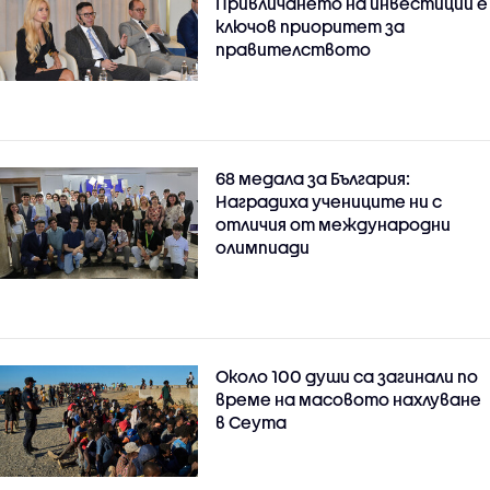
Привличането на инвестиции е
ключов приоритет за
правителството
68 медала за България:
Наградиха учениците ни с
отличия от международни
олимпиади
Около 100 души са загинали по
време на масовото нахлуване
в Сеута