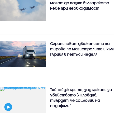
могат да пазят българското
небе при необходимост
Ограничават движението на
тирове по магистралите и към
Гърция в петък и неделя
Тийнейджърите, задържани за
убийството в Пловдив,
твърдят, че са „ловци на
педофили”