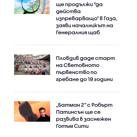
ще продължи "да
действа
изпреварващо" в Газа,
заяви началникът на
Генералния щаб
Пловдив даде старт
на Световното
първенство по
гребане до 19 години
Instagram
Facebook
„Батман 2“ с Робърт
Патинсън ще се
развива в заснежен
Готъм Сити