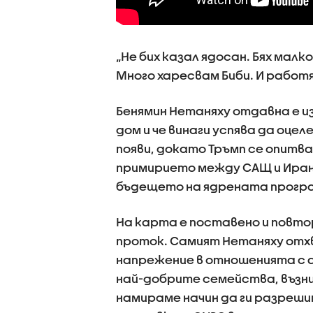
„Не бих казал ядосан. Бях мал
Много харесвам Биби. И работя 
Бенямин Нетаняху отдавна е и
дом и че винаги успява да оце
появи, докато Тръмп се опитва
примирието между САЩ и Иран
бъдещето на ядрената програ
На карта е поставено и повт
проток. Самият Нетаняху отхв
напрежение в отношенията с ам
най-добрите семейства, възни
намираме начин да ги разрешим