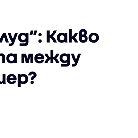
луд“: Какво
та между
иер?