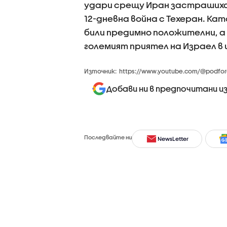
удари срещу Иран застрашиха
12-дневна война с Техеран. К
били предимно положителни, а 
големият приятел на Израел в
Източник:
https://www.youtube.com/@podfor
Добави ни в предпочитани и
Последвайте ни
NewsLetter