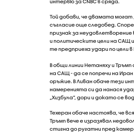
интервю за CNBC в сряда.
Той добави, че двамата могат 
съгласие още следобед. Споре
признак за неудовлетворение 
и политическите цели на САЩ и
те предприеха удари по цели в
В общи линии Нетаняху и Тръмп
на САЩ - да се попречи на Ира
оръжие. В Ливан обаче тези ин
намеренията си да нанася уд
„Хизбула“, дори и докато се в
Техеран обаче настоява, че вс
Тръмп вече е изразявал недов
стигна до ругатни пред каме