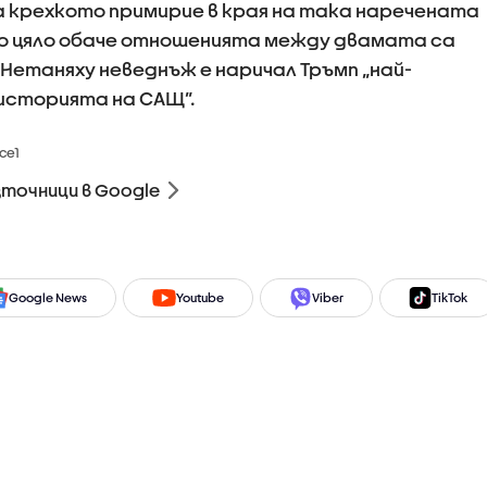
 крехкото примирие в края на така наречената
ато цяло обаче отношенията между двамата са
Нетаняху неведнъж е наричал Тръмп „най-
 историята на САЩ”.
ce1
зточници в Google
Google News
Youtube
Viber
TikTok