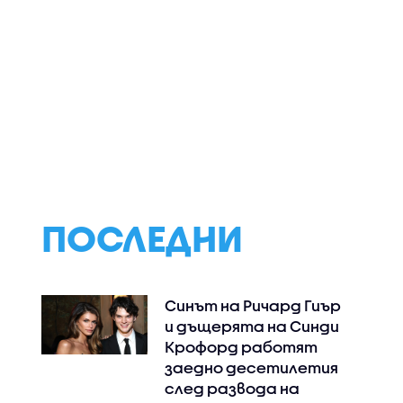
ПОСЛЕДНИ
Синът на Ричард Гиър
и дъщерята на Синди
Крофорд работят
заедно десетилетия
след развода на