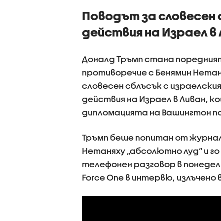
Поводът за словесен
действия на Израел в
Доналд Тръмп стана поредният
противоречие с Бенямин Нетан
словесен сблъсък с израелски
действия на Израел в Ливан, к
дипломацията на Вашингтон по
Тръмп беше попитан от журнали
Нетаняху „абсолютно луд“ и го
телефонен разговор в понеделн
Force One в интервю, излъчено 