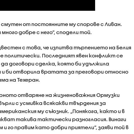
ко смутен от постоянните му спорове с Ливан.
много добре с него“, сподели той.
звестен с това, че изпитва търпението на Белия
лее политически. Последният явен конфликт се
 да договори сделка, която би удължила
 и би отворила вратата за преговори относно
ма на Техеран.
орното отваряне на жизненоважния Ормузки
ърли с усмивка всякакви твърдения за
ериканския му съюзник. „Понякога, както и в
кват такива тактически разногласия. Винаги
 и го правим като добри приятели“, заяви той в