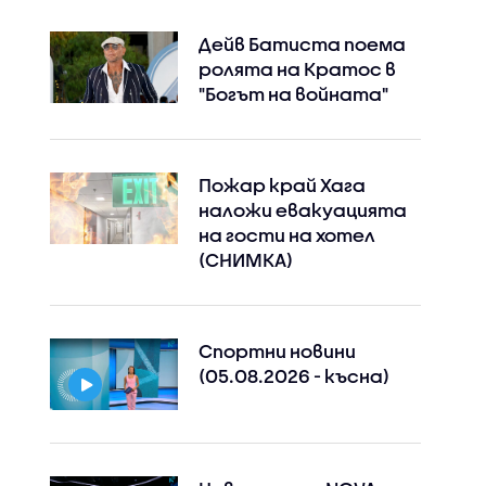
Дейв Батиста поема
ролята на Кратос в
"Богът на войната"
Пожар край Хага
наложи евакуацията
на гости на хотел
(СНИМКА)
Спортни новини
(05.08.2026 - късна)