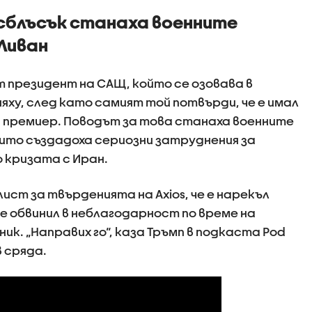
 сблъсък станаха военните
 Ливан
 президент на САЩ, който се озовава в
яху, след като самият той потвърди, че е имал
я премиер. Поводът за това станаха военните
оито създадоха сериозни затруднения за
 кризата с Иран.
ст за твърденията на Axios, че е нарекъл
 е обвинил в неблагодарност по време на
ик. „Направих го“, каза Тръмп в подкаста Pod
в сряда.