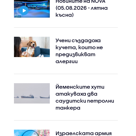
Новините на NOVA
(05.08.2026 - лятна
късна)
Учени създадоха
кучета, които не
предизвикват
алергии
Йеменските хути
атакуваха два
саудитски петролни
танкера
Израелската армия