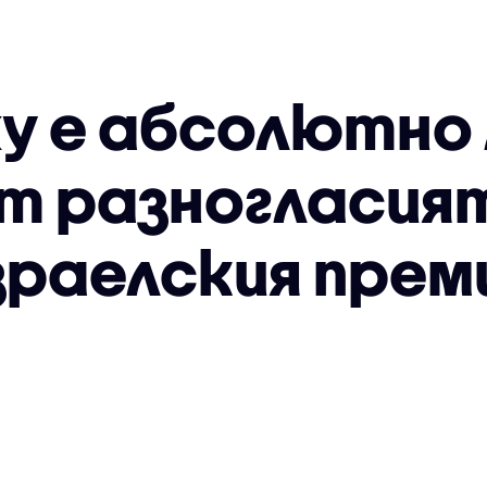
у е абсолютно 
т разногласия
израелския прем