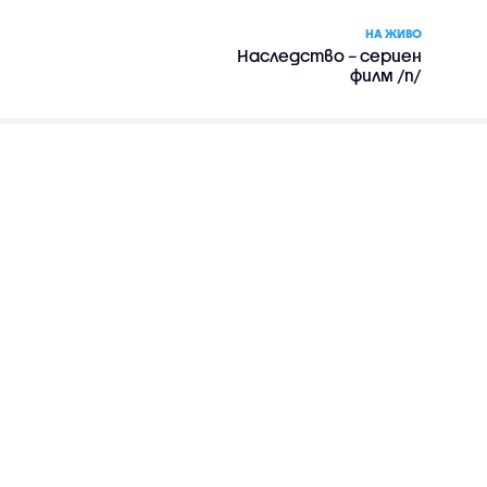
НА ЖИВО
Наследство – сериен
филм /п/