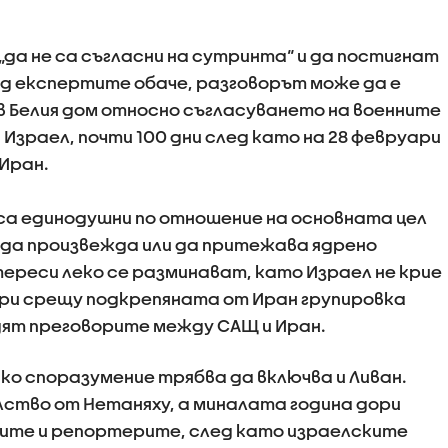
„да не са съгласни на сутринта“ и да постигнат
д експертите обаче, разговорът може да е
в Белия дом относно съгласуването на военните
 Израел, почти 100 дни след като на 28 февруари
 Иран.
 са единодушни по отношение на основната цел
н да произвежда или да притежава ядрено
тереси леко се разминават, като Израел не крие
ари срещу подкрепяната от Иран групировка
одят преговорите между САЩ и Иран.
яко споразумение трябва да включва и Ливан.
олство от Нетаняху, а миналата година дори
рите и репортерите, след като израелските