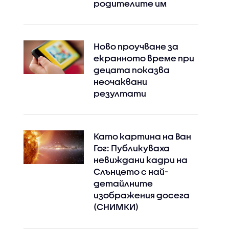
родителите им
Ново проучване за
екранното време при
децата показва
неочаквани
резултати
Като картина на Ван
Гог: Публикуваха
невиждани кадри на
Слънцето с най-
детайлните
изображения досега
(СНИМКИ)