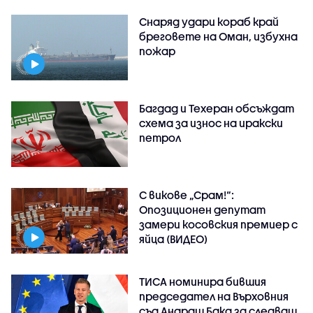
Снаряд удари кораб край
бреговете на Оман, избухна
пожар
Багдад и Техеран обсъждат
схема за износ на иракски
петрол
С викове „Срам!“:
Опозиционен депутат
замери косовския премиер с
яйца (ВИДЕО)
ТИСА номинира бившия
председател на Върховния
съд Андраш Бака за следващ