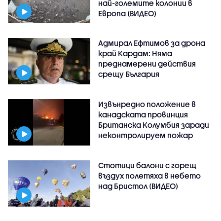
най-големите колонии в
Европа (ВИДЕО)
Адмирал Ефтимов за дрона
край Кардам: Няма
преднамерени действия
срещу България
Извънредно положение в
канадската провинция
Британска Колумбия заради
неконтролируем пожар
Стотици балони с горещ
въздух полетяха в небето
над Бристол (ВИДЕО)