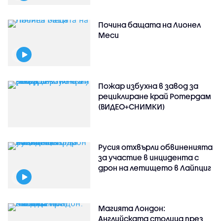
Почина бащата на Лионел
Меси
Пожар избухна в завод за
рециклиране край Ротердам
(ВИДЕО+СНИМКИ)
Русия отхвърли обвиненията
за участие в инцидента с
дрон на летището в Лайпциг
Магията Лондон:
Английската столица през