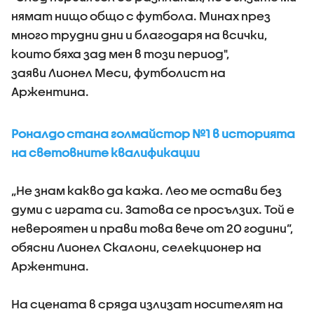
нямат нищо общо с футбола. Минах през
много трудни дни и благодаря на всички,
които бяха зад мен в този период",
заяви Лионел Меси, футболист на
Аржентина.
Роналдо стана голмайстор №1 в историята
на световните квалификации
„Не знам какво да кажа. Лео ме остави без
думи с играта си. Затова се просълзих. Той е
невероятен и прави това вече от 20 години”,
обясни Лионел Скалони, селекционер на
Аржентина.
На сцената в сряда излизат носителят на