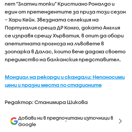
пет "Златни топки" Кристиано Роналдо и
един от претендентите за приза този сезон
– Хари Кейн. Звездната селекция на
Португалия среща ДР Конго, докато Англия
се изправя срещу Хърватия, в опит да обори
апетитната прогноза на лъвовете в
зоопарка в Далас, които вече дадоха своето
предимство на балканския представител.
Мондиал на рекорди и скандали: Непоносими
цени и празни места по стадионите
Редактор: Станимира Шикова
Добави ни в предпочитани източници в
Google