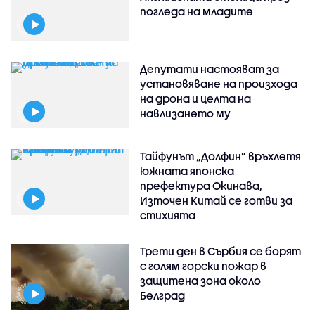
погледа на младите
Депутати настояват за
установяване на произхода
на дрона и целта на
навлизането му
Тайфунът „Долфин” връхлетя
южната японска
префектура Окинава,
Източен Китай се готви за
стихията
Трети ден в Сърбия се борят
с голям горски пожар в
защитена зона около
Белград