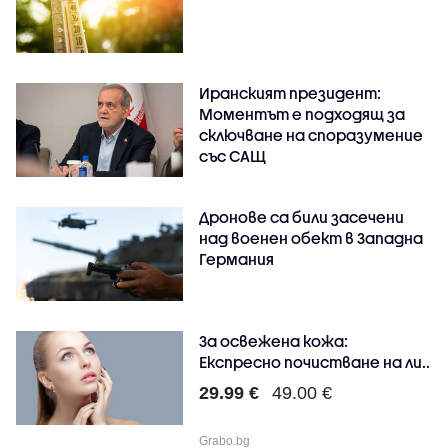
Иранският президент:
Моментът е подходящ за
сключване на споразумение
със САЩ
Дронове са били засечени
над военен обект в Западна
Германия
За освежена кожа:
Експресно почистване на ли..
29.99 €
49.00 €
Grabo.bg