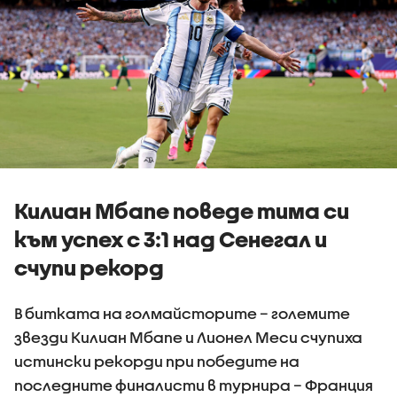
Килиан Мбапе поведе тима си
към успех с 3:1 над Сенегал и
счупи рекорд
В битката на голмайсторите – големите
звезди Килиан Мбапе и Лионел Меси счупиха
истински рекорди при победите на
последните финалисти в турнира – Франция