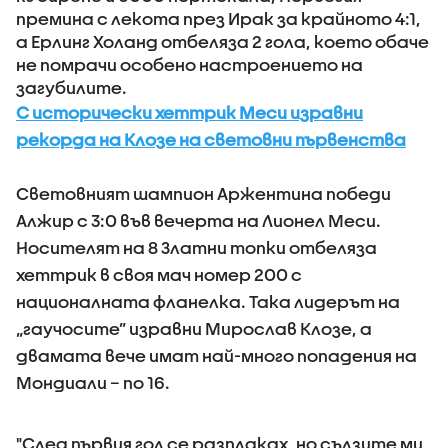
премина с лекота през Ирак за крайното 4:1,
а Ерлинг Холанд отбеляза 2 гола, което обаче
не помрачи особено настроението на
загубилите.
С исторически хеттрик Меси изравни
рекорда на Клозе на световни първенства
Световният шампион Аржентина победи
Алжир с 3:0 във вечерта на Лионел Меси.
Носителят на 8 Златни топки отбеляза
хеттрик в своя мач номер 200 с
националната фланелка. Така лидерът на
„гаучосите” изравни Мирослав Клозе, а
двамата вече имат най-много попадения на
Мондиали – по 16.
"След първия гол се разплаках, но сълзите ми