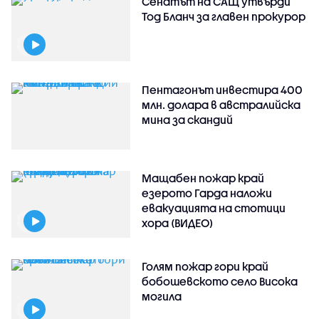
Сенатът на САЩ утвърди
Тод Бланч за главен прокурор
Пентагонът инвестира 400
млн. долара в австралийска
мина за скандий
Мащабен пожар край
езерото Гарда наложи
евакуацията на стотици
хора (ВИДЕО)
Голям пожар гори край
бобошевското село Висока
могила