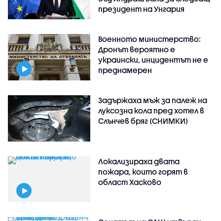
президент на Унгария
Военното министерство:
Дронът вероятно е
украински, инцидентът не е
преднамерен
Задържаха мъж за палеж на
луксозна кола пред хотел в
Слънчев бряг (СНИМКИ)
Локализираха двата
пожара, които горят в
област Хасково