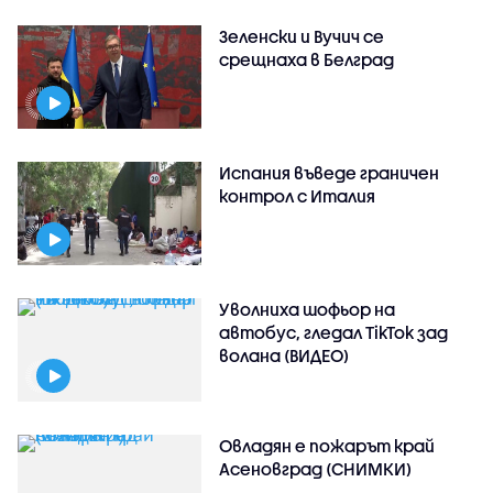
Зеленски и Вучич се
срещнаха в Белград
Испания въведе граничен
контрол с Италия
Уволниха шофьор на
автобус, гледал TikTok зад
волана (ВИДЕО)
Овладян е пожарът край
Асеновград (СНИМКИ)