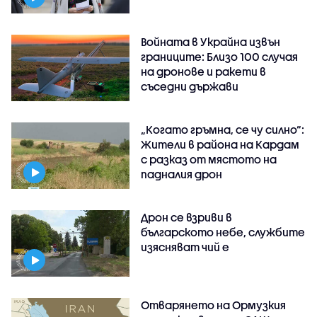
Войната в Украйна извън
границите: Близо 100 случая
на дронове и ракети в
съседни държави
„Когато гръмна, се чу силно“:
Жители в района на Кардам
с разказ от мястото на
падналия дрон
Дрон се взриви в
българското небе, службите
изясняват чий е
Отварянето на Ормузкия