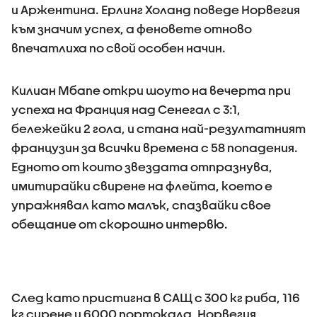
и Аржентина. Ерлинг Холанд поведе Норвегия
към значим успех, а феновете отново
впечатлиха по свой особен начин.
Килиан Мбапе откри шоуто на вечерта при
успеха на Франция над Сенегал с 3:1,
бележейки 2 гола, и стана най-резултатният
французин за всички времена с 58 попадения.
Едното от които звездата отпразнува,
имитирайки свирене на флейта, което е
упражнявал като малък, спазвайки свое
обещание от скорошно интервю.
След като пристигна в САЩ с 300 кг риба, 116
кг сирене и 6000 портокала, Норвегия