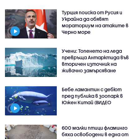
Турция поиска от Русия и
Украйна да обявят
мораториум на атаките в
Черно море
Учени: Топенето на леда
превръща Антарктида във
вторичен източник на
живачно замърсяване
Бебе ламантин с дебют
пред публика в зоопарк в
Южен Китай (ВИДЕО
600 малки птици фламинго
бяха освободени в една от