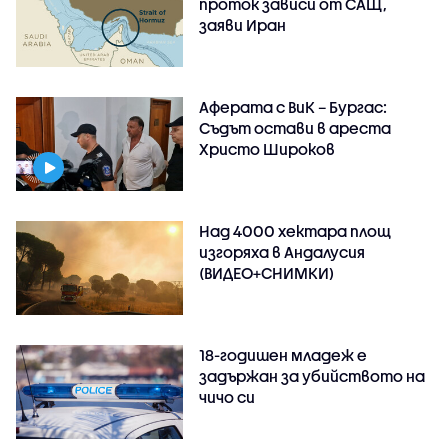
проток зависи от САЩ,
заяви Иран
Аферата с ВиК – Бургас:
Съдът остави в ареста
Христо Широков
Над 4000 хектара площ
изгоряха в Андалусия
(ВИДЕО+СНИМКИ)
18-годишен младеж е
задържан за убийството на
чичо си