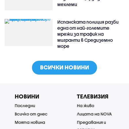
мехлеми
Испанската полиция разби
една от най-големите
мрежи за трафик на
мигранти в Средиземно
море
ВСИЧКИ НОВИНИ
НОВИНИ
ТЕЛЕВИЗИЯ
Последни
На живо
Всичко от днес
Лицата на NOVA
Моята новина
Предавания и