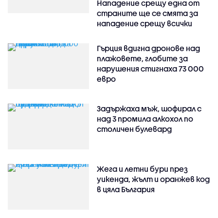
Нападение срещу една от
страните ще се смята за
нападение срещу всички
Гърция вдигна дронове над
плажовете, глобите за
нарушения стигнаха 73 000
евро
Задържаха мъж, шофирал с
над 3 промила алкохол по
столичен булевард
Жега и летни бури през
уикенда, жълт и оранжев код
в цяла България