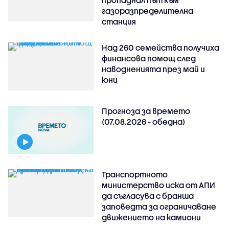
пропаднал път към
газоразпределителна
станция
Над 260 семейства получиха
финансова помощ след
наводненията през май и
юни
Прогноза за времето
(07.08.2026 - обедна)
Транспортното
министерство иска от АПИ
да съгласува с бранша
заповедта за ограничаване
движението на камиони