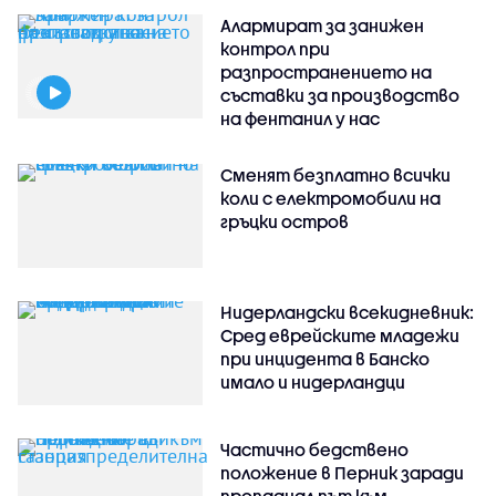
Алармират за занижен
контрол при
разпространението на
съставки за производство
на фентанил у нас
Сменят безплатно всички
коли с електромобили на
гръцки остров
Нидерландски всекидневник:
Сред еврейските младежи
при инцидента в Банско
имало и нидерландци
Частично бедствено
положение в Перник заради