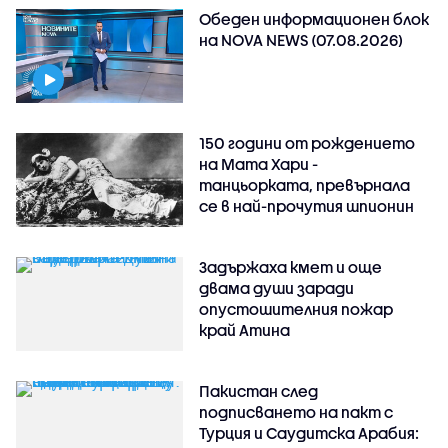
Обеден информационен блок
на NOVA NEWS (07.08.2026)
150 години от рождението
на Мата Хари -
танцьорката, превърнала
се в най-прочутия шпионин
Задържаха кмет и още
двама души заради
опустошителния пожар
край Атина
Пакистан след
подписването на пакт с
Турция и Саудитска Арабия: