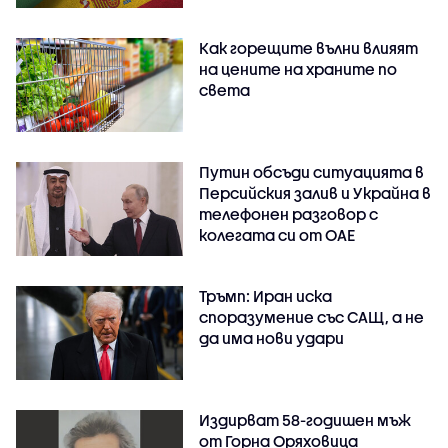
Как горещите вълни влияят
на цените на храните по
света
Путин обсъди ситуацията в
Персийския залив и Украйна в
телефонен разговор с
колегата си от ОАЕ
Тръмп: Иран иска
споразумение със САЩ, а не
да има нови удари
Издирват 58-годишен мъж
от Горна Оряховица