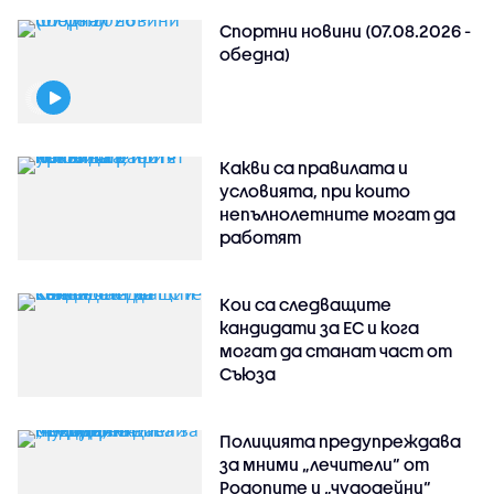
Спортни новини (07.08.2026 -
обедна)
Какви са правилата и
условията, при които
непълнолетните могат да
работят
Кои са следващите
кандидати за ЕС и кога
могат да станат част от
Съюза
Полицията предупреждава
за мними „лечители“ от
Родопите и „чудодейни“