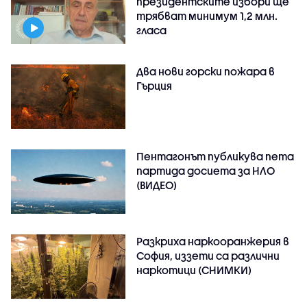
президентските избори ще
трябват минимум 1,2 млн.
гласа
Два нови горски пожара в
Гърция
Пентагонът публикува пета
партида досиета за НЛО
(ВИДЕО)
Разкриха наркооранжерия в
София, иззети са различни
наркотици (СНИМКИ)