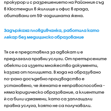
прокурор и с разрешението на Районния съд
в Кюстендил в жилище и офис в града,
обитавани от 59-годишната жена.
Задържаха пловдивчанка, работила като
лекар без медицинско образование
Тя се е представяла за адвокат и е
предлагала правни услуги. От претърсените
обекти са иззети множество документи,
казаха от полицията. В хода на образувано
по-рано досъдебно производство е
установено, че жената е неправоспособна -
няма юридическо образование, а клиентите
ѝ са били измамени, като са заплащали
правна услуга, която не са получавали.