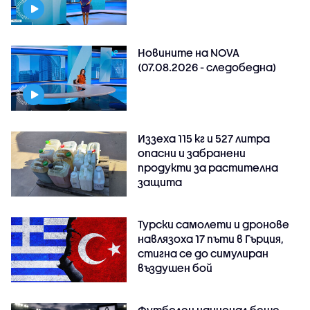
Новините на NOVA
(07.08.2026 - следобедна)
Иззеха 115 кг и 527 литра
опасни и забранени
продукти за растителна
защита
Турски самолети и дронове
навлязоха 17 пъти в Гърция,
стигна се до симулиран
въздушен бой
Футболен национал беше