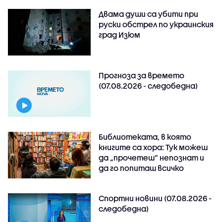
Двама души са убити при
руски обстрeл по украинския
град Изюм
Прогноза за времето
(07.08.2026 - следобедна)
Библиотеката, в която
книгите са хора: Тук можеш
да „прочетеш“ непознат и
да го попиташ всичко
Спортни новини (07.08.2026 -
следобедна)