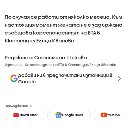
По случая се работи от няколко месеца. Към
настоящия момент жената не е задържана,
съобщава кореспондентът на БТА в
Кюстендил Елица Иванова
Редактор: Станимира Шикова
Източник:
Кореспондент на БТА в Кюстендил Елица Иванова
Добави ни в предпочитани източници в
Google
Последвайте ни
NewsLetter
Google News
Youtube