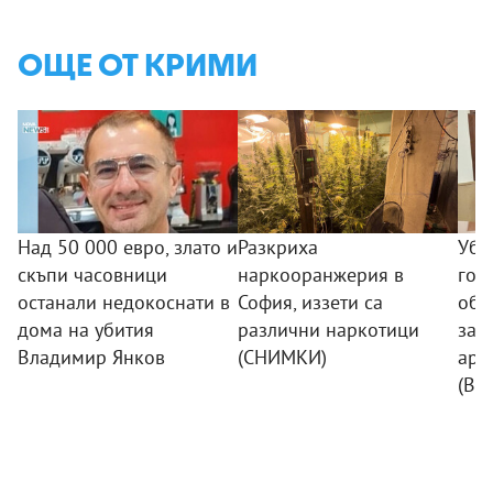
ОЩЕ ОТ КРИМИ
Над 50 000 евро, злато и
Разкриха
Уби
скъпи часовници
наркооранжерия в
гор
останали недокоснати в
София, иззети са
обр
дома на убития
различни наркотици
зап
Владимир Янков
(СНИМКИ)
аре
(ВИ