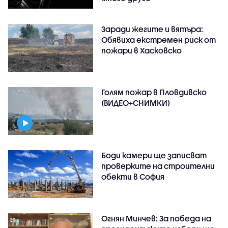
Заради жегите и вятъра:
Обявиха екстремен риск от
пожари в Хасковско
Голям пожар в Пловдивско
(ВИДЕО+СНИМКИ)
Боди камери ще записват
проверките на строителни
обекти в София
Огнян Минчев: За победа на