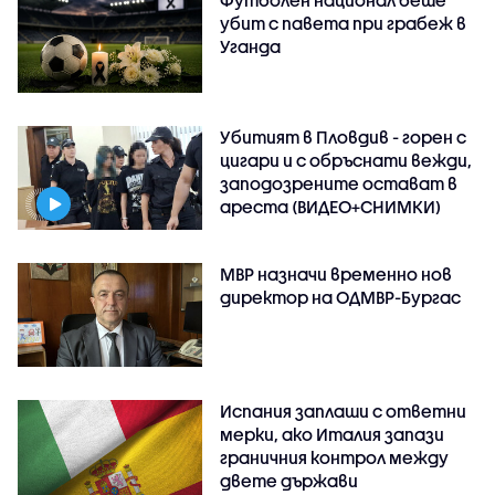
убит с павета при грабеж в
Уганда
Убитият в Пловдив - горен с
цигари и с обръснати вежди,
заподозрените остават в
ареста (ВИДЕО+СНИМКИ)
МВР назначи временно нов
директор на ОДМВР-Бургас
Испания заплаши с ответни
мерки, ако Италия запази
граничния контрол между
двете държави