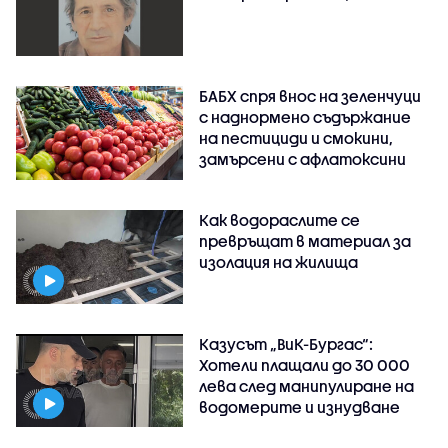
БАБХ спря внос на зеленчуци
с наднормено съдържание
на пестициди и смокини,
замърсени с афлатоксини
Как водораслите се
превръщат в материал за
изолация на жилища
Казусът „ВиК-Бургас“:
Хотели плащали до 30 000
лева след манипулиране на
водомерите и изнудване