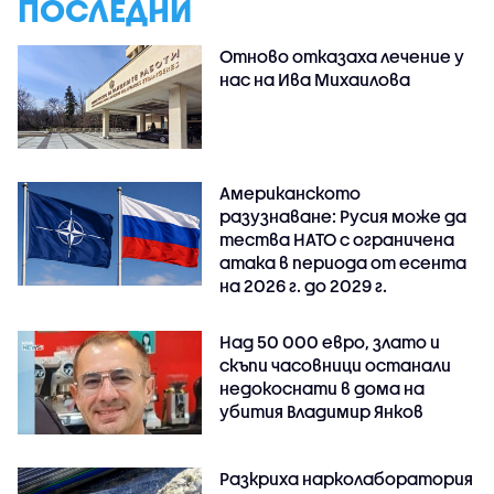
ПОСЛЕДНИ
Отново отказаха лечение у
нас на Ива Михаилова
Американското
разузнаване: Русия може да
тества НАТО с ограничена
атака в периода от есента
на 2026 г. до 2029 г.
Над 50 000 евро, злато и
скъпи часовници останали
недокоснати в дома на
убития Владимир Янков
Разкриха нарколаборатория