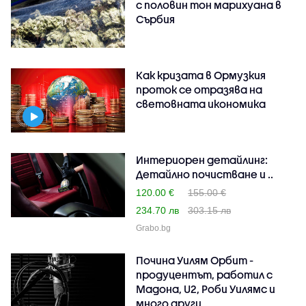
с половин тон марихуана в
Сърбия
Как кризата в Ормузкия
проток се отразява на
световната икономика
Интериорен детайлинг:
Детайлно почистване и ..
120.00 €
155.00 €
234.70 лв
303.15 лв
Grabo.bg
Почина Уилям Орбит -
продуцентът, работил с
Мадона, U2, Роби Уилямс и
много други