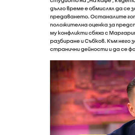
студиото на „На кафе“, където
дълго време е обмислял да се 
предаването. Останалите готв
положителна оценка за предс
му конфликти сбяха с Маргарит
разбиране и Събков. Към него 
странични дейности и да се ф