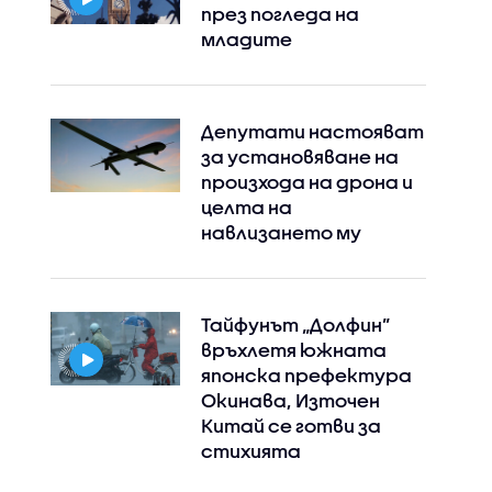
през погледа на
младите
Депутати настояват
за установяване на
произхода на дрона и
целта на
навлизането му
Тайфунът „Долфин”
връхлетя южната
японска префектура
Окинава, Източен
Китай се готви за
стихията