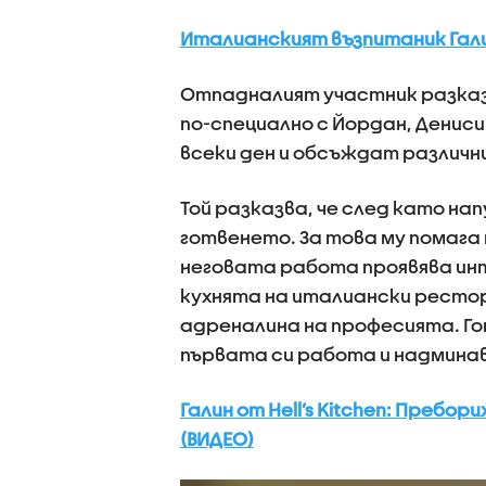
Италианският възпитаник Галин
Отпадналият участник разказв
по-специално с Йордан, Дениси
всеки ден и обсъждат различни
Той разказва, че след като на
готвенето. За това му помага 
неговата работа проявява инт
кухнята на италиански рестор
адреналина на професията. Гот
първата си работа и надминав
Галин от Hell’s Kitchen: Пребо
(ВИДЕО)