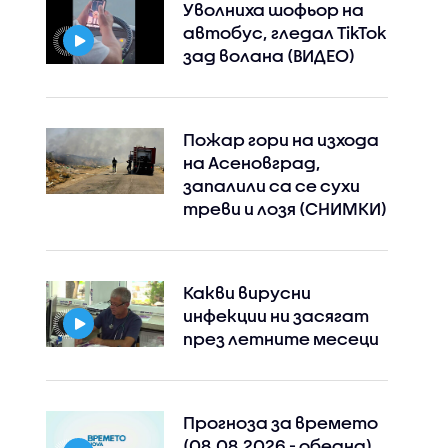
Уволниха шофьор на
автобус, гледал TikTok
зад волана (ВИДЕО)
Пожар гори на изхода
на Асеновград,
запалили са се сухи
треви и лозя (СНИМКИ)
Какви вирусни
инфекции ни засягат
през летните месеци
Прогноза за времето
(08.08.2026 - обедна)