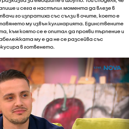
 разказва за емоциите в шоуто. Той споделя, че
запише и сега е настъпил момента да влезе в
ачи го изпратиха със сълзи в очите, което е
тавянето му извън кулинарията. Единствените
а, към която се е опитал да прояви търпение и
забележката му е да не се разсейва със
окусира в готвенето.