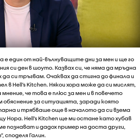
 е един от най-вълнуващите дни за мен и ще го
ния си ден в шоуто. Казвах си, че няма да мръдна
 да си тръгвам. Очаквах да стигна до финала и
л в Hell’s Kitchen. Някои хора може да си мислят,
на мнение, че това е плюс за мен и в повечето
ам обяснение за ситуацията, заради която
арна и трябваше още в началото да си взема
 Нора. Hell’s Kitchen ще ми остане като хубав
ме познават и дадох пример на доста други,
, споделя Галин.