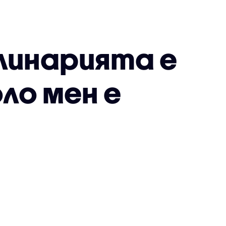
Кулинарията е
ло мен е