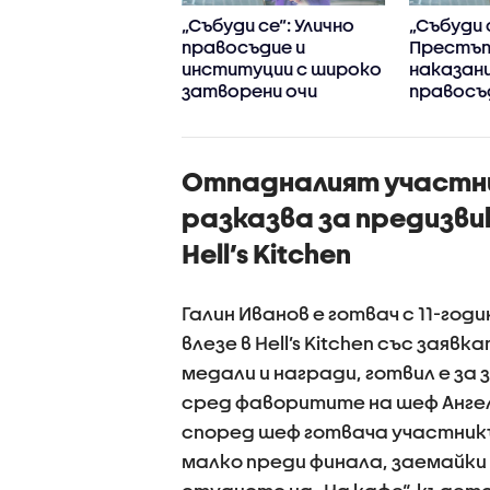
ви се изправят
„Събуди се“: Улично
„Събуди 
у Гларусите в
правосъдие и
Престъп
ейни войни"
институции с широко
наказани
затворени очи
правосъ
децата 
превърна
Отпадналият участни
разказва за предизв
Hell’s Kitchen
Галин Иванов е готвач с 11-год
влезе в Hell’s Kitchen със заяв
медали и награди, готвил е за з
сред фаворитите на шеф Ангел
според шеф готвача участник
малко преди финала, заемайки