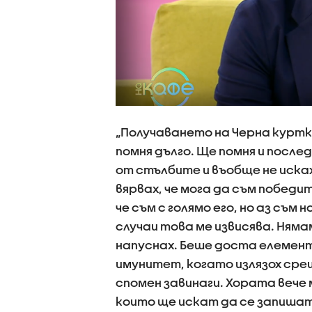
„Получаването на Черна куртка
помня дълго. Ще помня и послед
от стълбите и въобще не исках
вярвах, че мога да съм победите
че съм с голямо его, но аз съм 
случаи това ме извисява. Ням
напуснах. Беше доста елемент
имунитет, когато излязох срещу
спомен завинаги. Хората вече 
които ще искат да се запишат“