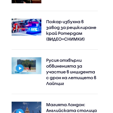
Пожар избухна в
завод за рециклиране
край Ротердам
(ВИДЕО+СНИМКИ)
Русия отхвърли
обвиненията за
участие в инцидента
с дрон на летището в
Лайпциг
Магията Лондон:
Английската столица