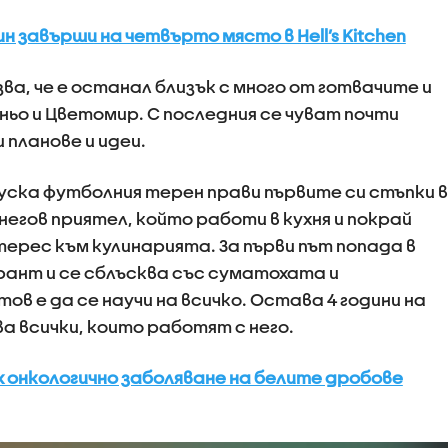
 завърши на четвърто място в Hell’s Kitchen
а, че е останал близък с много от готвачите и
ньо и Цветомир. С последния се чуват почти
 планове и идеи.
пуска футболния терен прави първите си стъпки в
негов приятел, който работи в кухня и покрай
ерес към кулинарията. За първи път попада в
ант и се сблъсква със суматохата и
ов е да се научи на всичко. Остава 4 години на
а всички, които работят с него.
рих онкологично заболяване на белите дробове