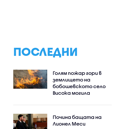
е
Зелена вечеря с
Незабравими сп
рещу
пресни сезонни
и утешителна
мейни
зеленчуци от
печалба в "Сделк
Станимир Гъмов в
не"
„Черешката на
тортата“
ПОСЛЕДНИ
Голям пожар гори в
землището на
бобошевското село
Висока могила
Почина бащата на
Лионел Меси