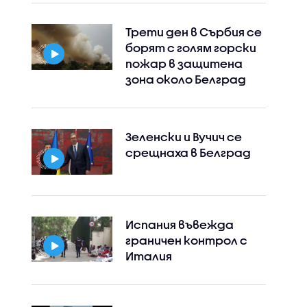
Трети ден в Сърбия се
борят с голям горски
пожар в защитена
зона около Белград
Зеленски и Вучич се
срещнаха в Белград
Испания въвежда
граничен контрол с
Италия