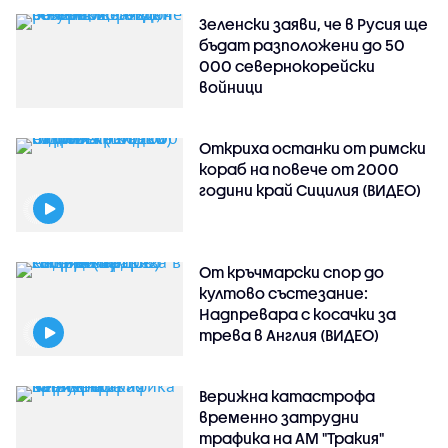
Зеленски заяви, че в Русия ще
бъдат разположени до 50
000 севернокорейски
войници
Откриха останки от римски
кораб на повече от 2000
години край Сицилия (ВИДЕО)
От кръчмарски спор до
култово състезание:
Надпревара с косачки за
трева в Англия (ВИДЕО)
Верижна катастрофа
временно затрудни
трафика на АМ "Тракия"