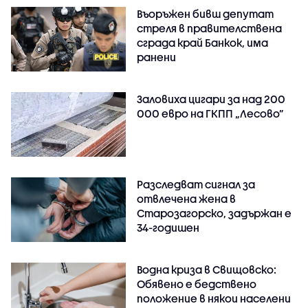
Въоръжен бивш депутат
стреля в правителствена
сграда край Банкок, има
ранени
Заловиха цигари за над 200
000 евро на ГКПП „Лесово”
Разследват сигнал за
отвлечена жена в
Старозагорско, задържан е
34-годишен
Водна криза в Свищовско:
Обявено е бедствено
положение в някои населени