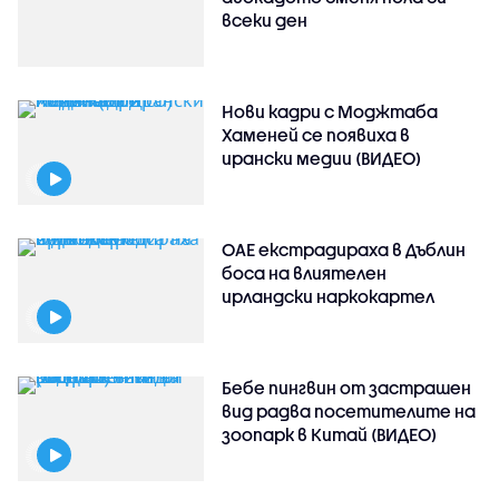
всеки ден
Нови кадри с Моджтаба
Хаменей се появиха в
ирански медии (ВИДЕО)
ОАЕ екстрадираха в Дъблин
боса на влиятелен
ирландски наркокартел
Бебе пингвин от застрашен
вид радва посетителите на
зоопарк в Китай (ВИДЕО)