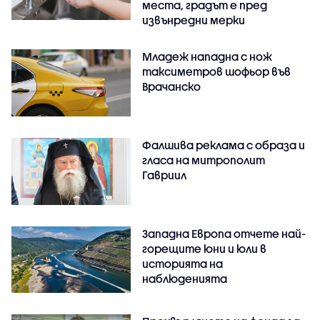
места, градът е пред
извънредни мерки
Младеж нападна с нож
таксиметров шофьор във
Врачанско
Фалшива реклама с образа и
гласа на митрополит
Гавриил
Западна Европа отчете най-
горещите юни и юли в
историята на
наблюденията