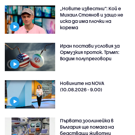
„Новите известни”: Кой е
Михаил Стоянов и защо не
иска да има плочки на
корема
Иран постави условия за
Ормузкия проток. Тръмп:
Водим полупреговори
Новините на NOVA
(10.08.2026 - 9.00)
Първата зоолинейка в
България ще помага на
бедстващи животни