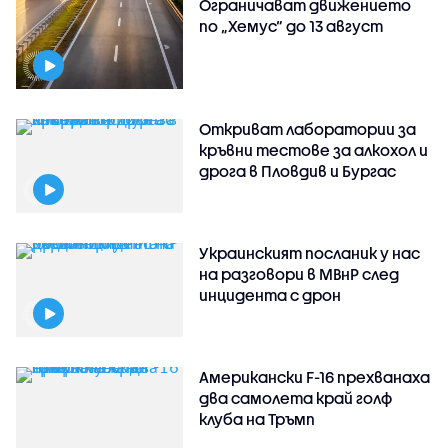
Ограничават движението
по „Хемус“ до 13 август
Откриват лаборатории за
кръвни тестове за алкохол и
дрога в Пловдив и Бургас
Украинският посланик у нас
на разговори в МВнР след
инцидента с дрон
Американски F-16 прехванаха
два самолета край голф
клуба на Тръмп