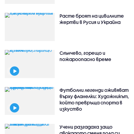
Расте броят на цивилните
жертви в Русия и Украйна
Слънчево, горещо и
пожароопасно време
Футболни легенди оживяват
върху фланелки: Художникът,
който превръща спорта в
изкуство
Учени разгадаха защо
авокадото сменя пола си