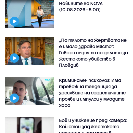
Новините на NOVA
(10.08.2026 - 8.00)
„По тялото на жертвата не
е имало здраво място":
Говори съдията по делото за
жестокото убийство в
Пловдив
Криминален психолог: Има
тревожна тенденция за
засилване на садистичните
прояви и импулси у младите
хора
Бой и унижение пред камера:
Кой стои зад жестокото
нападение над дете в