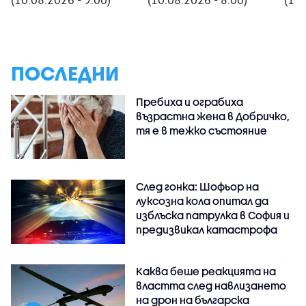
ПОСЛЕДНИ
Пребиха и ограбиха
възрастна жена в Добричко,
тя е в тежко състояние
След гонка: Шофьор на
луксозна кола опитал да
изблъска патрулка в София и
предизвикал катастрофа
Каква беше реакцията на
властта след навлизането
на дрон на българска