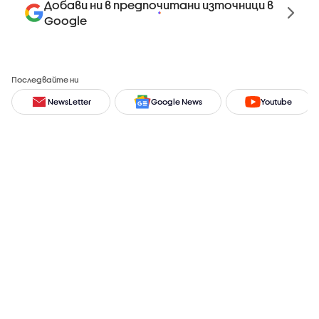
Добави ни в предпочитани източници в
Google
Последвайте ни
NewsLetter
Google News
Youtube