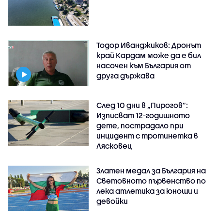
Тодор Иванджиков: Дронът
край Кардам може да е бил
насочен към България от
друга държава
След 10 дни в „Пирогов“:
Изписват 12-годишното
дете, пострадало при
инцидент с тротинетка в
Лясковец
Златен медал за България на
Световното първенство по
лека атлетика за юноши и
девойки