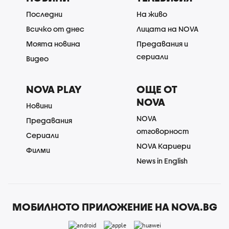
Последни
На живо
Всичко от днес
Лицата на NOVA
Моята новина
Предавания и
сериали
Видео
NOVA PLAY
ОЩЕ ОТ
NOVA
Новини
NOVA
Предавания
отговорност
Сериали
NOVA Кариери
Филми
News in English
МОБИЛНОТО ПРИЛОЖЕНИЕ НА NOVA.BG