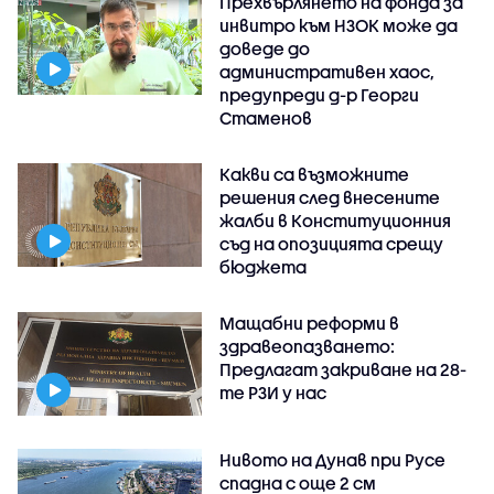
Прехвърлянето на фонда за
инвитро към НЗОК може да
доведе до
административен хаос,
предупреди д-р Георги
Стаменов
Какви са възможните
решения след внесените
жалби в Конституционния
съд на опозицията срещу
бюджета
Мащабни реформи в
здравеопазването:
Предлагат закриване на 28-
те РЗИ у нас
Нивото на Дунав при Русе
спадна с още 2 см