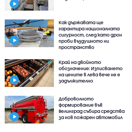
Как държавата ще
гарантира националната
сигурност, след като дрон
проби въздушното ни
пространство
Край на двойното
обозначение: Изписването
на цените в лева вече не е
задължително
Доброволното
формирование във
Велинград събира средства
за нов пожарен автомобил