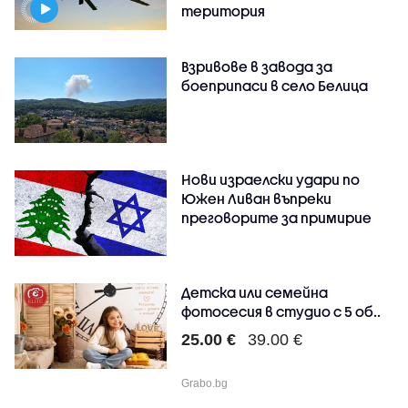
територия
Взривове в завода за
боеприпаси в село Белица
Нови израелски удари по
Южен Ливан въпреки
преговорите за примирие
Детска или семейна
фотосесия в студио с 5 об..
25.00 €
39.00 €
Grabo.bg