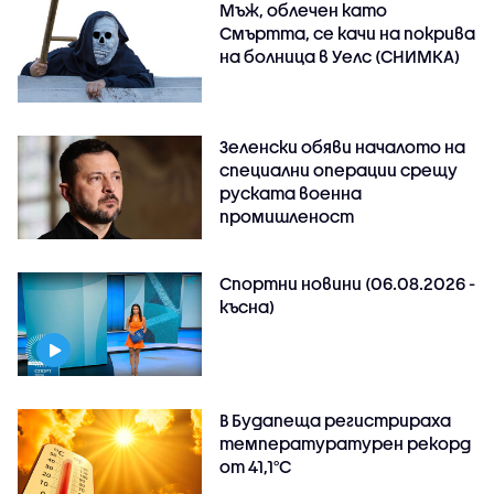
Мъж, облечен като
Смъртта, се качи на покрива
на болница в Уелс (СНИМКА)
Зеленски обяви началото на
специални операции срещу
руската военна
промишленост
Спортни новини (06.08.2026 -
късна)
В Будапеща регистрираха
температуратурен рекорд
от 41,1°C