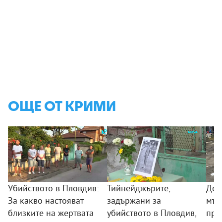
ОЩЕ ОТ КРИМИ
Убийството в Пловдив:
Тийнейджърите,
Дож
За какво настояват
задържани за
мъж
близките на жертвата
убийството в Пловдив,
про