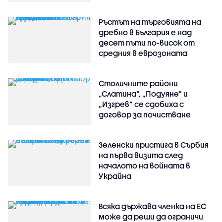
Ръстът на търговията на
дребно в България е над
десет пъти по-висок от
средния в еврозоната
Столичните райони
„Слатина“, „Подуяне“ и
„Изгрев“ се сдобиха с
договор за почистване
Зеленски пристига в Сърбия
на първа визита след
началото на войната в
Украйна
Всяка държава членка на ЕС
може да реши да ограничи