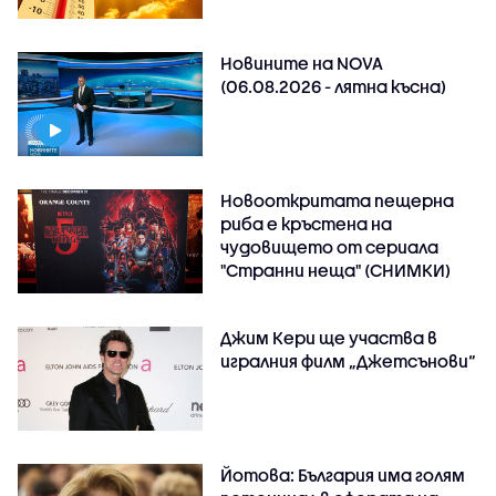
Новините на NOVA
(06.08.2026 - лятна късна)
Новооткритата пещерна
риба е кръстена на
чудовището от сериала
"Странни неща" (СНИМКИ)
Джим Кери ще участва в
игралния филм „Джетсънови“
Йотова: България има голям