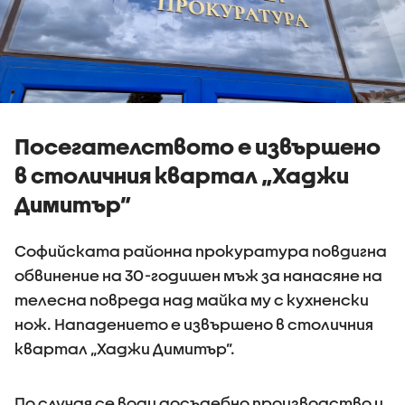
Посегателството е извършено
в столичния квартал „Хаджи
Димитър”
Софийската районна прокуратура повдигна
обвинение на 30-годишен мъж за нанасяне на
телесна повреда над майка му с кухненски
нож. Нападението е извършено в столичния
квартал „Хаджи Димитър”.
По случая се води досъдебно производство и