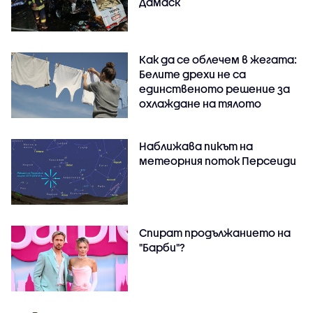
Дамаск
Как да се облечем в жегата:
Белите дрехи не са
единственото решение за
охлаждане на тялото
Наближава пикът на
метеорния поток Персеиди
Спират продължанието на
"Барби"?