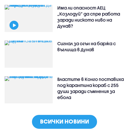
Има ли опасност АЕЦ
„Козлодуй” да спре работа
заради ниското ниво на
Дунав?
Сигнал за огън на баржа с
въглища в Дунав
Властите в Конго поставиха
под карантина кораб с 255
души заради съмнения за
ебола
ВСИЧКИ НОВИНИ