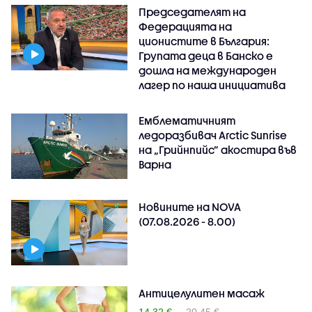
Председателят на
Федерацията на
ционистите в България:
Групата деца в Банско е
дошла на международен
лагер по наша инициатива
Емблематичният
ледоразбивач Arctic Sunrise
на „Грийнпийс” акостира във
Варна
Новините на NOVA
(07.08.2026 - 8.00)
Антицелулитен масаж
14.32 €
20.45 €