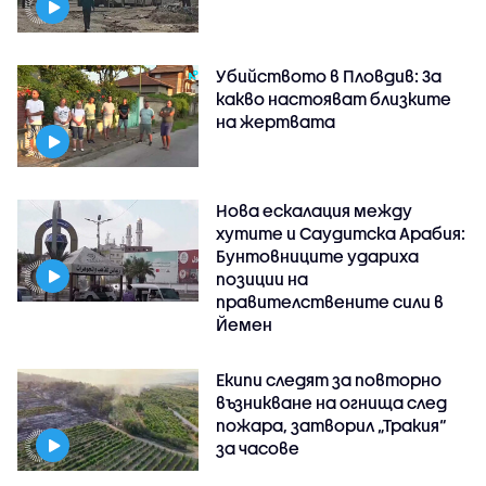
Убийството в Пловдив: За
какво настояват близките
на жертвата
Нова ескалация между
хутите и Саудитска Арабия:
Бунтовниците удариха
позиции на
правителствените сили в
Йемен
Екипи следят за повторно
възникване на огнища след
пожара, затворил „Тракия“
за часове