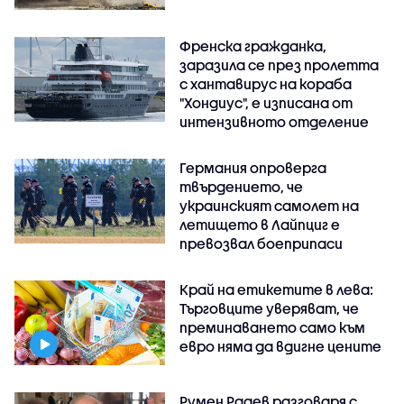
Френска гражданка,
заразила се през пролетта
с хантавирус на кораба
"Хондиус", е изписана от
интензивното отделение
Германия опроверга
твърдението, че
украинският самолет на
летището в Лайпциг е
превозвал боеприпаси
Край на етикетите в лева:
Търговците уверяват, че
преминаването само към
евро няма да вдигне цените
Румен Радев разговаря с