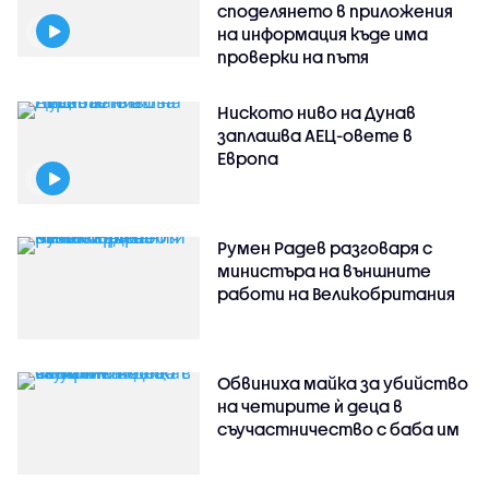
споделянето в приложения
на информация къде има
проверки на пътя
Ниското ниво на Дунав
заплашва АЕЦ-овете в
Европа
Румен Радев разговаря с
министъра на външните
работи на Великобритания
Обвиниха майка за убийство
на четирите ѝ деца в
съучастничество с баба им