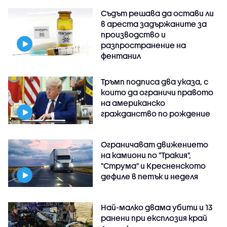
Съдът решава да остави ли
в ареста задържаните за
производство и
разпространение на
фентанил
Тръмп подписа два указа, с
които да ограничи правото
на американско
гражданство по рождение
Ограничават движението
на камиони по "Тракия",
"Струма" и Кресненското
дефиле в петък и неделя
Най-малко двама убити и 13
ранени при експлозия край