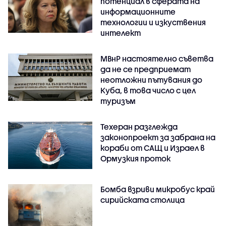
потенциал в сферата на
информационните
технологии и изкуствения
интелект
МВнР настоятелно съветва
да не се предприемат
неотложни пътувания до
Куба, в това число с цел
туризъм
Техеран разглежда
законопроект за забрана на
кораби от САЩ и Израел в
Ормузкия проток
Бомба взриви микробус край
сирийската столица