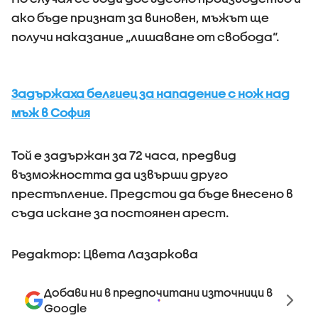
ако бъде признат за виновен, мъжът ще
получи наказание „лишаване от свобода“.
Задържаха белгиец за нападение с нож над
мъж в София
Той е задържан за 72 часа, предвид
възможността да извърши друго
престъпление. Предстои да бъде внесено в
съда искане за постоянен арест.
Редактор: Цвета Лазаркова
Добави ни в предпочитани източници в
Google