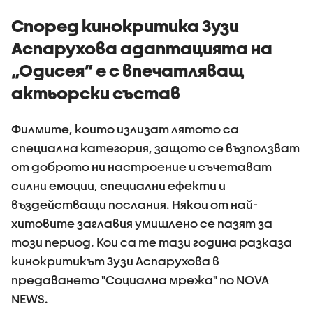
Според кинокритика Зузи
Аспарухова адаптацията на
„Одисея” е с впечатляващ
актьорски състав
Филмите, които излизат лятото са
специална категория, защото се възползват
от доброто ни настроение и съчетават
силни емоции, специални ефекти и
въздействащи послания. Някои от най-
хитовите заглавия умишлено се пазят за
този период. Кои са те тази година разказа
кинокритикът Зузи Аспарухова в
предаването "Социална мрежа" по NOVA
NEWS.