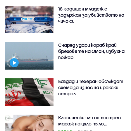
18-годишен младеж е
задържан за убийството на
чичо си
Снаряд удари кораб край
бреговете на Оман, избухна
пожар
Багдад и Техеран обсъждат
схема за износ на иракски
петрол
Класически или антистрес
масаж на цяло тяло,..