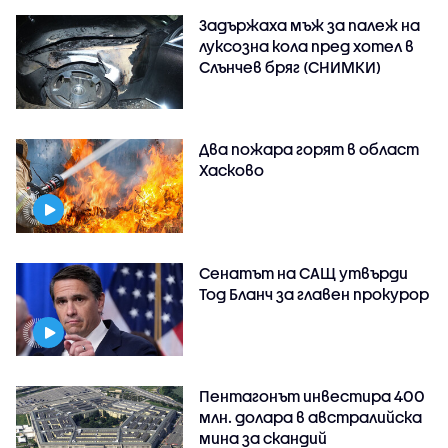
Задържаха мъж за палеж на
луксозна кола пред хотел в
Слънчев бряг (СНИМКИ)
Два пожара горят в област
Хасково
Сенатът на САЩ утвърди
Тод Бланч за главен прокурор
Пентагонът инвестира 400
млн. долара в австралийска
мина за скандий