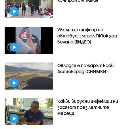
контрол с Италия
Уволниха шофьор на
автобус, гледал TikTok зад
волана (ВИДЕО)
Овладян е пожарът край
Асеновград (СНИМКИ)
Какви вирусни инфекции ни
засягат през летните
месеци