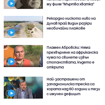
му филм "Мъртва хватка"
Рекордно ниското ниво на
Дунав край Видин разкри
необичайни плажове
Пламен Абровски: Няма
прехвърляне на африканска
чума по свинете извън
стопанствата, където е
открита
Най-застрашени от
западнонилска треска са
хората над 60 години и тези
с имунен дефицит