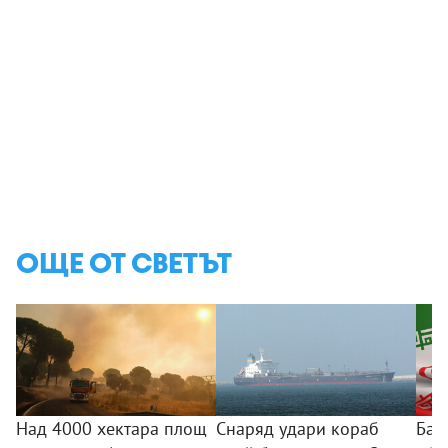
ОЩЕ ОТ СВЕТЪТ
Над 4000 хектара площ
Снаряд удари кораб
Баг