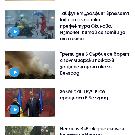
Тайфунът „Долфин” връхлетя
южната японска
префектура Окинава,
Източен Китай се готви за
стихията
Трети ден в Сърбия се борят
с голям горски пожар в
защитена зона около
Белград
Зеленски и Вучич се
срещнаха в Белград
Испания въвежда граничен