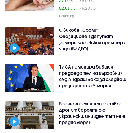
27.00 €
39.00 €
52.81 лв
76.28 лв
Grabo.bg
С викове „Срам!“:
Опозиционен депутат
замери косовския премиер с
яйца (ВИДЕО)
ТИСА номинира бившия
председател на Върховния
съд Андраш Бака за следващ
президент на Унгария
Военното министерство:
Дронът вероятно е
украински, инцидентът не е
преднамерен