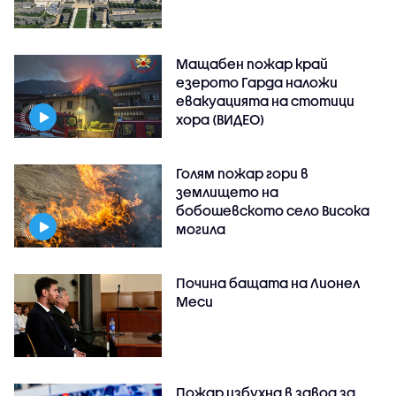
Мащабен пожар край
езерото Гарда наложи
евакуацията на стотици
хора (ВИДЕО)
Голям пожар гори в
землището на
бобошевското село Висока
могила
Почина бащата на Лионел
Меси
Пожар избухна в завод за