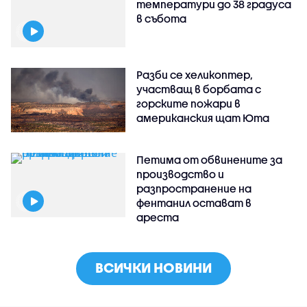
температури до 38 градуса
в събота
Разби се хеликоптер,
участващ в борбата с
горските пожари в
американския щат Юта
Петима от обвинените за
производство и
разпространение на
фентанил остават в
ареста
ВСИЧКИ НОВИНИ