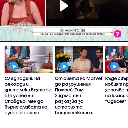
и
След години на
От света на Marvel
Къде свъ
рекорди и
до разрушения
новият п
зрителски възторг:
Помпей: Том
започва 
Ще успее ли
Хидълстън
на класи
Спайдър-мен да
разказва за
"Одисея"
върне славата на
историята,
супергероите
бащинството и
новата си страст