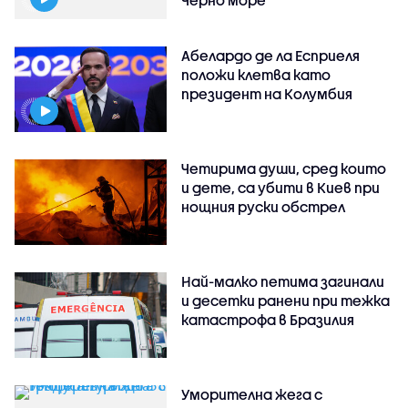
Черно море
Абелардо де ла Есприеля
положи клетва като
президент на Колумбия
Четирима души, сред които
и дете, са убити в Киев при
нощния руски обстрел
Най-малко петима загинали
и десетки ранени при тежка
катастрофа в Бразилия
Уморителна жега с