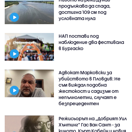
продължава да спада,
достигна 109 см под
условната нула
НАП постави под
наблюдение два фестивала
в Бургаско
Адвокат Марковски за
убийството в Пловдив: Не
съм виждал подобна
жестокост и садизъм от
непълнолетни, случаят е
безпрецедентен
Режисьорът на „Добрият Уил
Хънтинг“ Гас Ван Сант - за
киното, Кърт Кобейн и новия