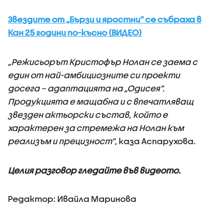
Звездите от „Бързи и яростни” се събраха в
Кан 25 години по-късно (ВИДЕО)
„Режисьорът Кристофър Нолан се заема с
един от най-амбициозните си проекти
досега – адаптацията на „Одисея”.
Продукцията е мащабна и с впечатляващ
звезден актьорски състав, който е
характерен за стремежа на Нолан към
реализъм и прецизност”
, каза Аспарухова.
Целия разговор гледайте във видеото.
Редактор: Ивайла Маринова