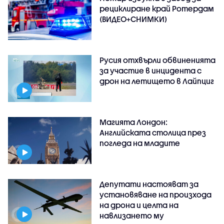
рециклиране край Ротердам
(ВИДЕО+СНИМКИ)
Русия отхвърли обвиненията
за участие в инцидента с
дрон на летището в Лайпциг
Магията Лондон:
Английската столица през
погледа на младите
Депутати настояват за
установяване на произхода
на дрона и целта на
навлизането му