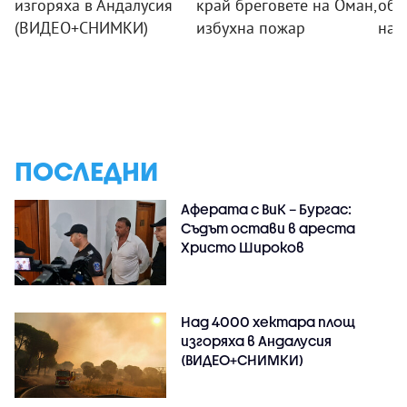
изгоряха в Андалусия
край бреговете на Оман,
обс
(ВИДЕО+СНИМКИ)
избухна пожар
на 
ПОСЛЕДНИ
Аферата с ВиК – Бургас:
Съдът остави в ареста
Христо Широков
Над 4000 хектара площ
изгоряха в Андалусия
(ВИДЕО+СНИМКИ)