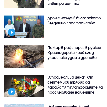
инвитро център
Дрон е нахлул в българското
въздушно пространство
Пожар в рафинерия в руския
Краснодарски край след
украински удар с дронове
„Справедлива цена“: От
септември трябва да
заработят платформите за
проследяване на цените
Нивото на река Дунав