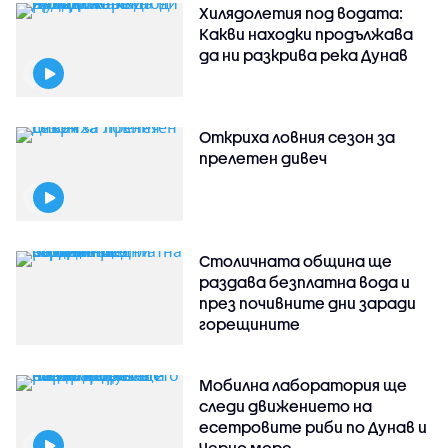
Хилядолетия под водата:
Какви находки продължава
да ни разкрива река Дунав
Откриха ловния сезон за
прелетен дивеч
Столичната община ще
раздава безплатна вода и
през почивните дни заради
горещините
Мобилна лаборатория ще
следи движението на
есетровите риби по Дунав и