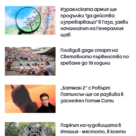
Израелската армия ще
продължи "да действа
изпреварващо" в Газа, заяви
началникът на Генералния
щаб
Пловдив даде старт на
Световното първенство по
гребане до 19 години
„Батман 2“ с Робърт
Патинсън ще се развива в
заснежен Готъм Сити
Паркът на чудовищата в
Италия - мястото, в което