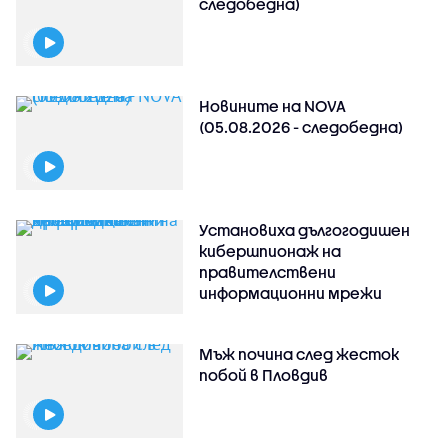
следобедна)
Новините на NOVA
(05.08.2026 - следобедна)
Установиха дългогодишен
кибершпионаж на
правителствени
информационни мрежи
Мъж почина след жесток
побой в Пловдив