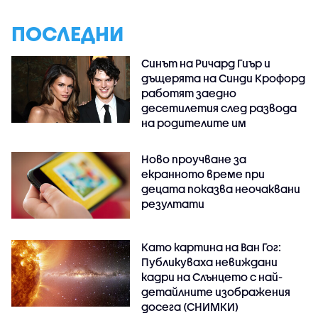
ПОСЛЕДНИ
Синът на Ричард Гиър и
дъщерята на Синди Крофорд
работят заедно
десетилетия след развода
на родителите им
Ново проучване за
екранното време при
децата показва неочаквани
резултати
Като картина на Ван Гог:
Публикуваха невиждани
кадри на Слънцето с най-
детайлните изображения
досега (СНИМКИ)