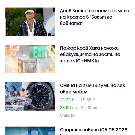
Дейв Батиста поема ролята
на Кратос в "Богът на
войната"
Пожар край Хага наложи
евакуацията на гости на
хотел (СНИМКА)
Смяна на 2 или 4 гуми на лек
автомобил
12.22 €
15.85 €
23.90 лв
31.00 лв
Grabo.bg
Спортни новини (05.08.2026 -