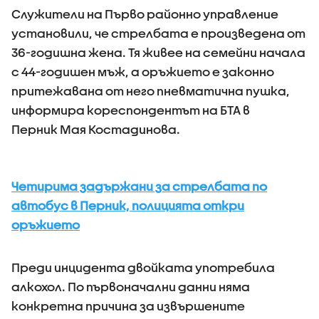
Служители на Първо районно управление
установили, че стрелбата е произведена от
36-годишна жена. Тя живее на семейни начала
с 44-годишен мъж, а оръжието е законно
притежавана от него пневматична пушка,
информира кореспондентът на БТА в
Перник Мая Костадинова.
Четирима задържани за стрелбата по
автобус в Перник, полицията откри
оръжието
Преди инцидента двойката употребила
алкохол. По първоначални данни няма
конкретна причина за извършените