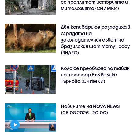
се преплитат историята и
митологията (СНИМКИ)
Две капибари се разходиха в
сградата на
законодателния съвет на
бразилския щат Мату Гросу
(ВИДЕО)
Кола се преобърна по таван
на тротоар във Велико
Търново (СНИМКИ)
Новините на NOVA NEWS
(05.08.2026 - 20:00)