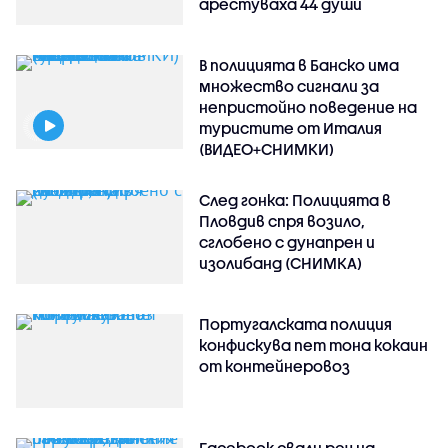
арестуваха 44 души
В полицията в Банско има
множество сигнали за
непристойно поведение на
туристите от Италия
(ВИДЕО+СНИМКИ)
След гонка: Полицията в
Пловдив спря возило,
сглобено с дунапрен и
изолибанд (СНИМКА)
Португалската полиция
конфискува пет тона кокаин
от контейнеровоз
Facebook свали реч на