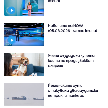
късна)
Новините на NOVA
(05.08.2026 - лятна късна)
Учени създадоха кучета,
които не предизвикват
алергии
Йеменските хути
атакуваха два саудитски
петролни танкера