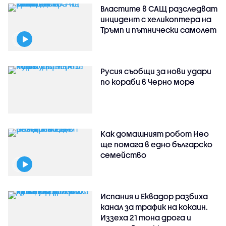
Властите в САЩ разследват
инцидент с хеликоптера на
Тръмп и пътнически самолет
Русия съобщи за нови удари
по кораби в Черно море
Как домашният робот Нео
ще помага в едно българско
семейство
Испания и Еквадор разбиха
канал за трафик на кокаин.
Иззеха 21 тона дрога и