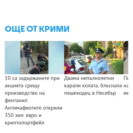
ОЩЕ ОТ КРИМИ
10 са задържаните при
Двама непълнолетни
Пил
акцията срещу
карали колата, блъснала
над
производство на
пешеходец в Несебър
екс
фентанил:
Антимафиотите открили
350 хил. евро и
криптопортфейл