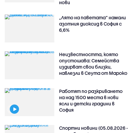
нови
„Лято на паветата“ намали
азотния диоксид в София с
6,6%
Неизвестността, която
опустошава: Семейства
издирват свои близки,
навлезли в Сеута от Мароко
Работят по разкриването
на над 1500 места в нови
ясли и детски градини в
София
Спортни новини (05.08.2026 -