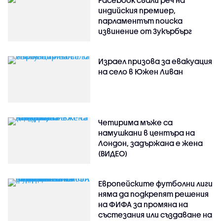
индийския премиер,
парламентът поиска
извинение от Зукърбърг
Израел призова за евакуация
на село в Южен Ливан
Четирима мъже са
намушкани в центъра на
Лондон, задържана е жена
(ВИДЕО)
Европейските футболни лиги
няма да подкрепят решения
на ФИФА за промяна на
състезания или създаване на