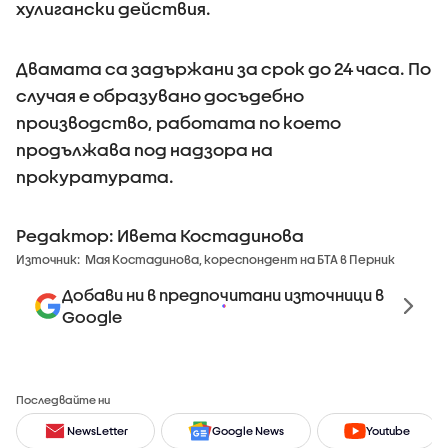
хулигански действия.
Двамата са задържани за срок до 24 часа. По
случая е образувано досъдебно
производство, работата по което
продължава под надзора на
прокуратурата.
Редактор: Ивета Костадинова
Източник:
Мая Костадинова, кореспондент на БТА в Перник
Добави ни в предпочитани източници в
Google
Последвайте ни
NewsLetter
Google News
Youtube