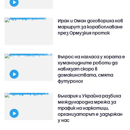
Иран и Оман договориха нов
маршрут за корабоплаване
през Ормузкия проток
Въпрос на нагласа у хората е
хуманоидните роботи да
навлязат скоро в
домакинствата, смята
футуролог
България и Украйна разбиха
международна мрежа за
трафик на наркотици,
организаторът е задържан
у нас