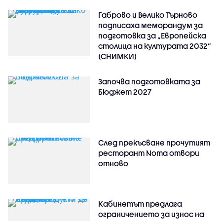
Габрово и Велико Търново
подписаха меморандум за
подготовка за „Европейска
столица на културата 2032“
(СНИМКИ)
Започва подготовката за
Бюджет 2027
След прекъсване прочутият
ресторант Noma отвори
отново
Кабинетът предлага
ограничението за износ на