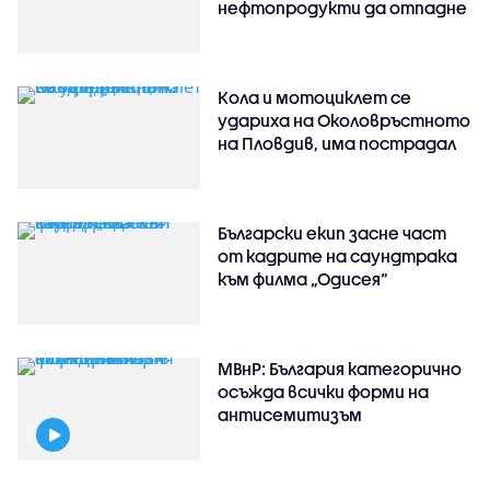
нефтопродукти да отпадне
Кола и мотоциклет се
удариха на Околовръстното
на Пловдив, има пострадал
Български екип засне част
от кадрите на саундтрака
към филма „Одисея“
МВнР: България категорично
осъжда всички форми на
антисемитизъм