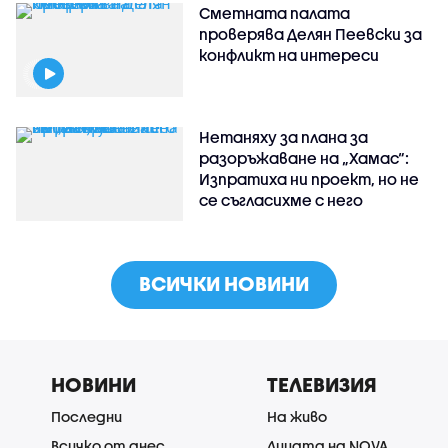
Сметната палата
проверява Делян Пеевски за
конфликт на интереси
Нетаняху за плана за
разоръжаване на „Хамас“:
Изпратиха ни проект, но не
се съгласихме с него
ВСИЧКИ НОВИНИ
НОВИНИ
ТЕЛЕВИЗИЯ
Последни
На живо
Всичко от днес
Лицата на NOVA