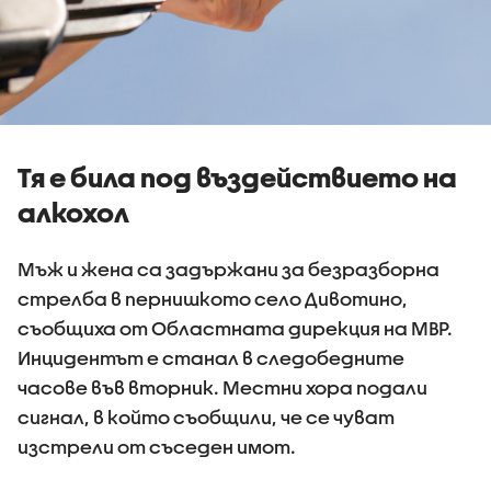
Тя е била под въздействието на
алкохол
Мъж и жена са задържани за безразборна
стрелба в пернишкото село Дивотино,
съобщиха от Областната дирекция на МВР.
Инцидентът е станал в следобедните
часове във вторник. Местни хора подали
сигнал, в който съобщили, че се чуват
изстрели от съседен имот.