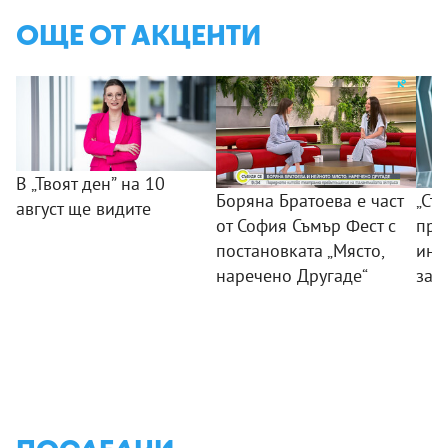
ОЩЕ ОТ АКЦЕНТИ
В „Твоят ден” на 10
Боряна Братоева е част
„Съ
август ще видите
от София Съмър Фест с
пра
постановката „Място,
инс
наречено Другаде“
зат