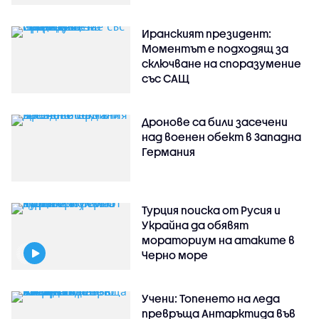
Иранският президент:
Моментът е подходящ за
сключване на споразумение
със САЩ
Дронове са били засечени
над военен обект в Западна
Германия
Турция поиска от Русия и
Украйна да обявят
мораториум на атаките в
Черно море
Учени: Топенето на леда
превръща Антарктида във