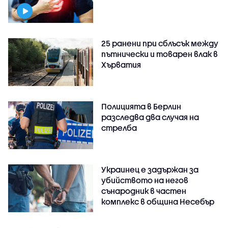
25 ранени при сблъсък между
пътнически и товарен влак в
Хърватия
Полицията в Берлин
разследва два случая на
стрелба
Украинец е задържан за
убийството на негов
сънародник в частен
комплекс в община Несебър