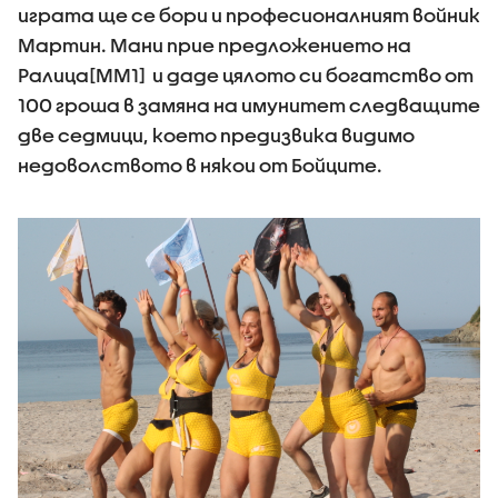
играта ще се бори и професионалният войник
Мартин. Мани прие предложението на
Ралица[MM1] и даде цялото си богатство от
100 гроша в замяна на имунитет следващите
две седмици, което предизвика видимо
недоволството в някои от Бойците.