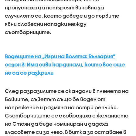
пропуснаха да потърсят виновни за
случилото се, което доведе и до първите
явни словесни нападки между
съотборниците.
Водещите на „Игри на волята: България“
сезон 3: Има сиви кардинали, които все още
не са се разкрили
След разразилите се скандали в племето на
Бойците, съветът също бе воден от
напрежение и размяна на остри реплики.
Съотборниците се съобразиха с желанието
на Стоян да бъде номиниран и дадоха
гласовете си за него. В битка за оставане в