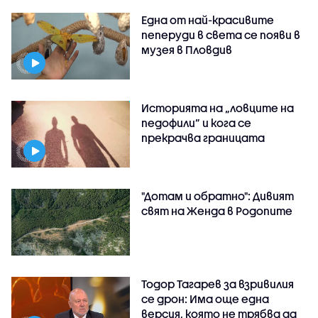
Една от най-красивите
пеперуди в света се появи в
музея в Пловдив
Историята на „ловците на
педофили” и кога се
прекрачва границата
"Дотам и обратно": Дивият
свят на Женда в Родопите
Тодор Тагарев за взривилия
се дрон: Има още една
версия, която не трябва да