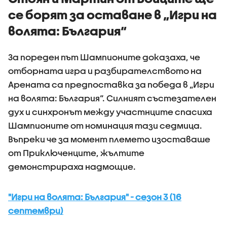
се борят за оставане в „Игри на
волята: България“
За пореден път Шампионите доказаха, че
отборната игра и разбирателството на
Арената са предпоставка за победа в „Игри
на волята: България“. Силният състезателен
дух и синхронът между участнците спасиха
Шампионите от номинация тази седмица.
Въпреки че за момент племето изоставаше
от Приключенците, жълтите
демонстрираха надмощие.
"Игри на волята: България" - сезон 3 (16
септември)