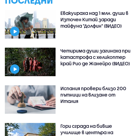
ПОСЛЕДНИ
Евакуираха над 1 млн. души в
Източен Китай заради
тайфуна "Долфин" (ВИДЕО)
Четирима души загинаха при
катастрофа с хеликоптер
край Рио де Жанейро (ВИДЕО)
Испания провери близо 200
пътници на влизане от
Италия
Гори сграда на бивше
училище в центъра на