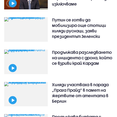
изключваме
Путин се готви да
мобилизира още стотици
хиляди руснаци, заяви
президентът Зеленски
Продължава разследването
на инцидента с дрона, който
се взриви край Кардам
Хиляди участваха в парада
„Прага Прайд“ в памет на
жертвите от атентата в
Берлин
Продължава битката с