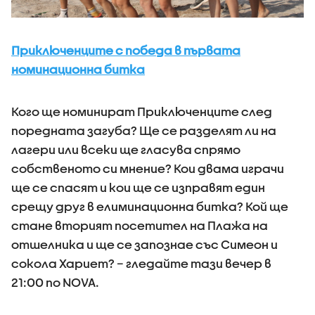
Приключенците с победа в първата
номинационна битка
Кого ще номинират Приключенците след
поредната загуба? Ще се разделят ли на
лагери или всеки ще гласува спрямо
собственото си мнение? Кои двама играчи
ще се спасят и кои ще се изправят един
срещу друг в елиминационна битка? Кой ще
стане вторият посетител на Плажа на
отшелника и ще се запознае със Симеон и
сокола Хариет? – гледайте тази вечер в
21:00 по NOVA.