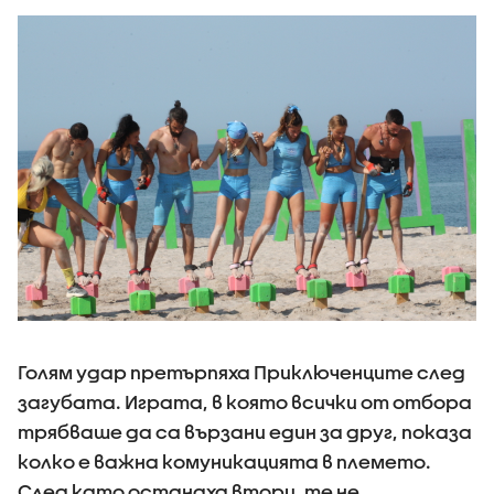
Голям удар претърпяха Приключенците след
загубата. Играта, в която всички от отбора
трябваше да са вързани един за друг, показа
колко е важна комуникацията в племето.
След като останаха втори, те не