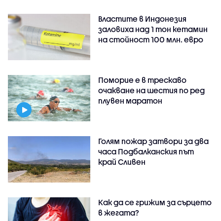
Властите в Индонезия
заловиха над 1 тон кетамин
на стойност 100 млн. евро
Поморие е в трескаво
очакване на шестия по ред
плувен маратон
Голям пожар затвори за два
часа Подбалканския път
край Сливен
Как да се грижим за сърцето
в жегата?