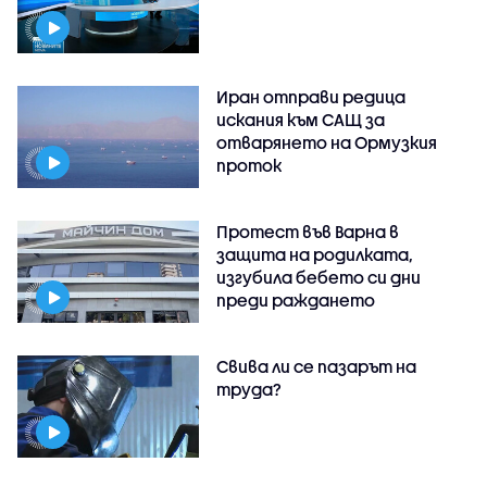
Иран отправи редица
искания към САЩ за
отварянето на Ормузкия
проток
Протест във Варна в
защита на родилката,
изгубила бебето си дни
преди раждането
Свива ли се пазарът на
труда?