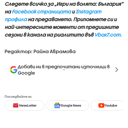
Следете всичко за „Игри на волята: България“
на
Facebook страницата
и
Instagram
профила
на предаването.
Припомнете си и
най-интересните моменти от предишните
сезони в канала на риалитито във
Vbox7.com.
Редактор: Райна Аврамова
Добави ни в предпочитани източници в
Google
Последвайте ни
NewsLetter
Google News
Youtube