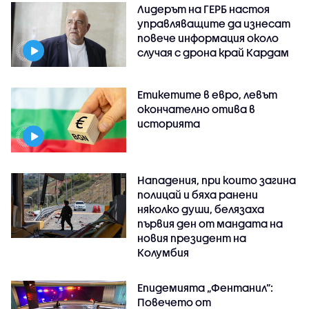
Лидерът на ГЕРБ настоя
управляващите да изнесат
повече информация около
случая с дрона край Кардам
Етикетите в евро, левът
окончателно отива в
историята
Нападения, при които загина
полицай и бяха ранени
няколко души, белязаха
първия ден от мандата на
новия президент на
Колумбия
Епидемията „Фентанил”:
Повечето от