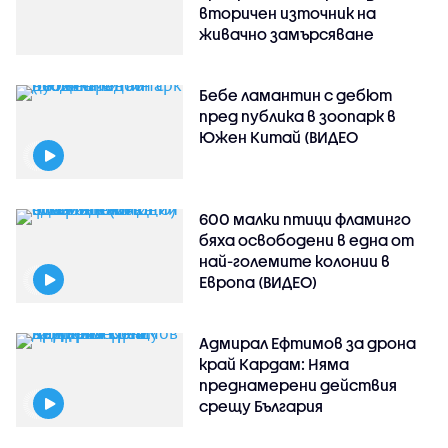
вторичен източник на
живачно замърсяване
Бебе ламантин с дебют
пред публика в зоопарк в
Южен Китай (ВИДЕО
600 малки птици фламинго
бяха освободени в една от
най-големите колонии в
Европа (ВИДЕО)
Адмирал Ефтимов за дрона
край Кардам: Няма
преднамерени действия
срещу България