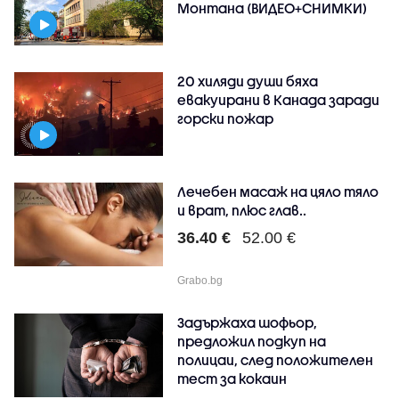
Монтана (ВИДЕО+СНИМКИ)
20 хиляди души бяха
евакуирани в Канада заради
горски пожар
Лечебен масаж на цяло тяло
и врат, плюс глав..
36.40 €
52.00 €
Grabo.bg
Задържаха шофьор,
предложил подкуп на
полицаи, след положителен
тест за кокаин