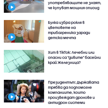
употребяващите не знаят,
че купуват мощния опиоид
Булка избра рокля в
цветовете на
трибагреника заради
детска мечта
Хит в TikTok: Лечебни или
опасни са "дивите" басейни
край Железница?
Президентът: Държавата
трябва да подпомогне
компаниите, които
произвеждат дронове и
антидрон системи