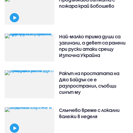
пожара край Бобошево
Най-малко трима души са
загинали, а девет са ранени
при руски атаки срещу
Източна Украйна
Ракът на простатата на
Джо Байдън се е
разпространил, съобщи
синът му
Слънчево време с локални
валежи в неделя