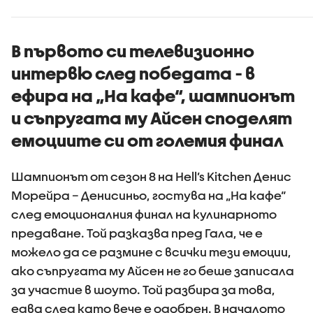
превърнаха в
убийци?
В първото си телевизионно
интервю след победата - в
ефира на „На кафе“, шампионът
и съпругата му Айсен споделят
емоциите си от големия финал
Шампионът от сезон 8 на Hell’s Kitchen Денис
Морейра – Денисиньо, гостува на „На кафе“
след емоционалния финал на кулинарното
предаване. Той разказва пред Гала, че е
можело да се размине с всички тези емоции,
ако съпругата му Айсен не го беше записала
за участие в шоуто. Той разбира за това,
едва след като вече е одобрен. В началото