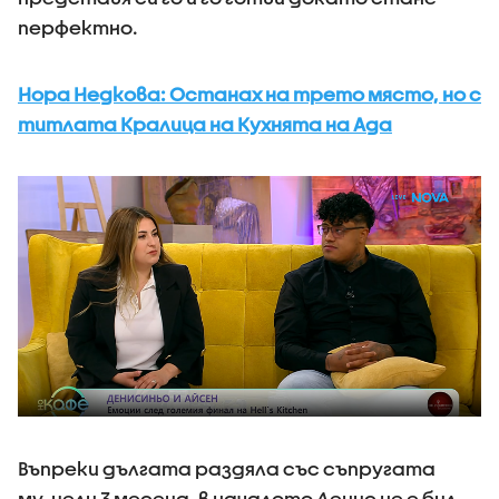
перфектно.
Нора Недкова: Останах на трето място, но с
титлата Кралица на Кухнята на Ада
Въпреки дългата раздяла със съпругата
му, цели 3 месеца, в началото Денис не е бил