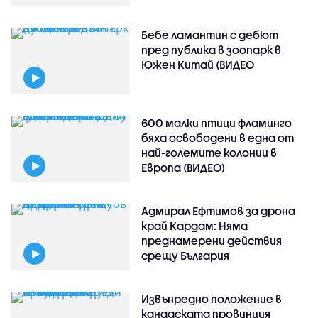
Бебе ламантин с дебют
пред публика в зоопарк в
Южен Китай (ВИДЕО
600 малки птици фламинго
бяха освободени в една от
най-големите колонии в
Европа (ВИДЕО)
Адмирал Ефтимов за дрона
край Кардам: Няма
преднамерени действия
срещу България
Извънредно положение в
канадската провинция