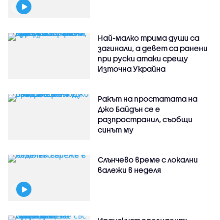
Най-малко трима души са
загинали, а девет са ранени
при руски атаки срещу
Източна Украйна
Ракът на простатата на
Джо Байдън се е
разпространил, съобщи
синът му
Слънчево време с локални
валежи в неделя