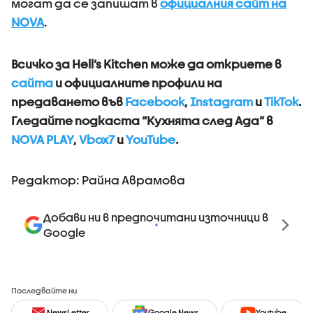
могат да се запишат в
официалния сайт на
NOVA
.
Всичко за Hell’s Kitchen може да откриете в
сайта
и официалните профили на
предаването във
Facebook
,
Instagram
и
TikTok
.
Гледайте подкаста “Кухнята след Ада” в
NOVA PLAY
,
Vbox7
и
YouTube
.
Редактор: Райна Аврамова
Добави ни в предпочитани източници в
Google
Последвайте ни
NewsLetter
Google News
Youtube