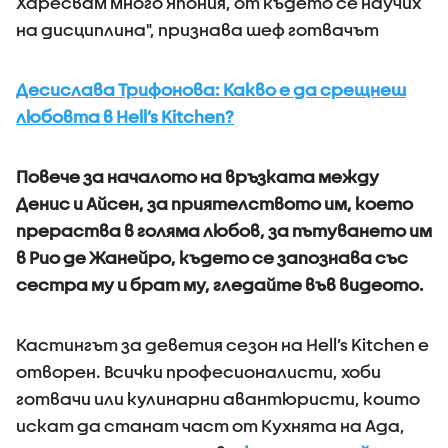
Харесвам много Япония, от където се научих
на дисциплина", признава шеф готвачът
Десислава Трифонова: Какво е да срещнеш
любовта в Hell’s Kitchen?
Повече за началото на връзката между
Денис и Айсен, за приятелството им, което
прераства в голяма любов, за пътуването им
в Рио де Жанейро, където се запознава със
сестра му и брат му, гледайте във видеото.
Кастингът за деветия сезон на Hell’s Kitchen е
отворен. Всички професионалисти, хоби
готвачи или кулинарни авантюристи, които
искат да станат част от Кухнята на Ада,