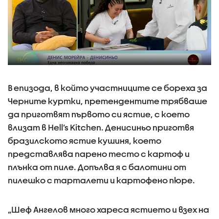
В епизода, в който участниците се бореха за
Черните куртки, претендентите трябваше
да приготвят първото си ястие, с което
влизат в Hell’s Kitchen. Денисиньо приготвя
бразилското ястие кушиня, което
представлява парено тесто с картоф и
плънка от пиле. Допълва я с балотини от
пилешко с тарталети и картофено пюре.
„Шеф Ангелов много хареса ястието и взех на