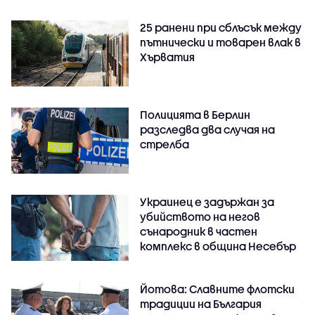
25 ранени при сблъсък между
пътнически и товарен влак в
Хърватия
Полицията в Берлин
разследва два случая на
стрелба
Украинец е задържан за
убийството на негов
сънародник в частен
комплекс в община Несебър
Йотова: Славните флотски
традиции на България