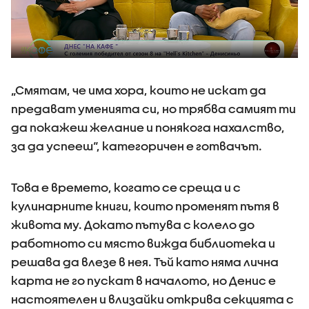
„Смятам, че има хора, които не искат да
предават уменията си, но трябва самият ти
да покажеш желание и понякога нахалство,
за да успееш“, категоричен е готвачът.
Това е времето, когато се среща и с
кулинарните книги, които променят пътя в
живота му. Докато пътува с колело до
работното си място вижда библиотека и
решава да влезе в нея. Тъй като няма лична
карта не го пускат в началото, но Денис е
настоятелен и влизайки открива секцията с