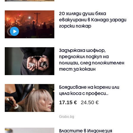
20 хиляди души бяха
евакуирани в Канада заради
горски пожар
Задържаха шофьор,
предложил подкуп на
полицаи, след положителен
тест за кокаин
Боядисване на корени или
цяла коса с професи..
17.15 €
24.50 €
Grabo.bg
Властите в Индонезия