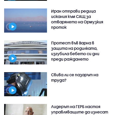
Иран отправи редица
искания към САЩ за
отварянето на Ормузкия
проток
Протест във Варна в
защита на родилката,
изгубила бебето си дни
преди раждането
Свива ли се пазарът на
труда?
Лидерът на ГЕРБ настоя
управляващите да изнесат