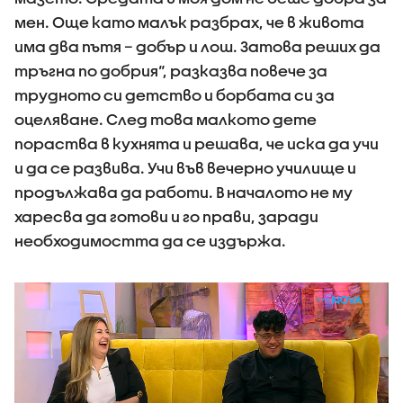
мен. Още като малък разбрах, че в живота
има два пътя – добър и лош. Затова реших да
тръгна по добрия“, разказва повече за
трудното си детство и борбата си за
оцеляване. След това малкото дете
пораства в кухнята и решава, че иска да учи
и да се развива. Учи във вечерно училище и
продължава да работи. В началото не му
харесва да готови и го прави, заради
необходимостта да се издържа.