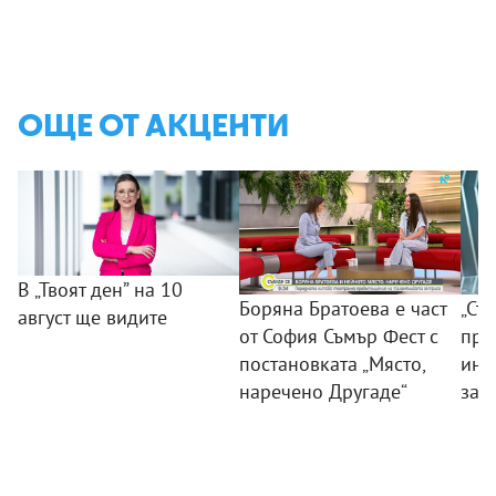
ОЩЕ ОТ АКЦЕНТИ
В „Твоят ден” на 10
Боряна Братоева е част
„Съ
август ще видите
от София Съмър Фест с
пра
постановката „Място,
инс
наречено Другаде“
зат