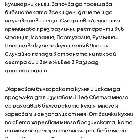
кулинарни книги. Започва да посещава
библиотеката всеки ден, да чете и да
научава нови неща. След това Денисиньо
преминава през различни ресторанти във
Франция, Испания, Португалия, Румъния…
Посещава курс по кулинария в Япония.
Случайно попада в страната ни покрай
сестра си и вече живее в Разград
десета година.
„Харесвам българската кухня и искам да
продължа да я изучавам. Шеф Светла много
се раздава в българската кухня, много я
харесвам и се запалих от нея. От всички кухни
по света харесвам много бразилската, като
от моя град е характерно черен боб с меса.