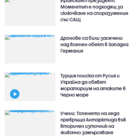
Иранският президент:
Моментът е подходящ за
сключване на споразумение
със САЩ
Дронове са били засечени
над военен обект в Западна
Германия
Турция поиска от Русия и
Украйна да обявят
мораториум на атаките в
Черно море
Учени: Топенето на леда
превръща Антарктида във
вторичен източник на
живачно замърсяване