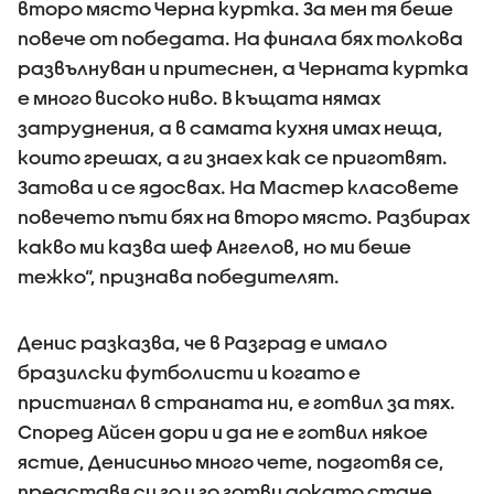
второ място Черна куртка. За мен тя беше
повече от победата. На финала бях толкова
развълнуван и притеснен, а Черната куртка
е много високо ниво. В къщата нямах
затруднения, а в самата кухня имах неща,
които грешах, а ги знаех как се приготвят.
Затова и се ядосвах. На Мастер класовете
повечето пъти бях на второ място. Разбирах
какво ми казва шеф Ангелов, но ми беше
тежко“, признава победителят.
Денис разказва, че в Разград е имало
бразилски футболисти и когато е
пристигнал в страната ни, е готвил за тях.
Според Айсен дори и да не е готвил някое
ястие, Денисиньо много чете, подготвя се,
представя си го и го готви докато стане