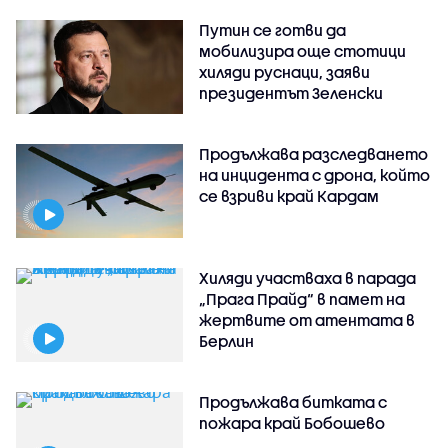
Путин се готви да
мобилизира още стотици
хиляди руснаци, заяви
президентът Зеленски
Продължава разследването
на инцидента с дрона, който
се взриви край Кардам
Хиляди участваха в парада
„Прага Прайд“ в памет на
жертвите от атентата в
Берлин
Продължава битката с
пожара край Бобошево