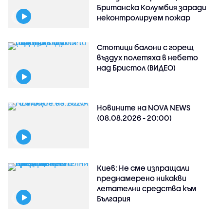
Британска Колумбия заради
неконтролируем пожар
Стотици балони с горещ
въздух полетяха в небето
над Бристол (ВИДЕО)
Новините на NOVA NEWS
(08.08.2026 - 20:00)
Киев: Не сме изпращали
преднамерено никакви
летателни средства към
България