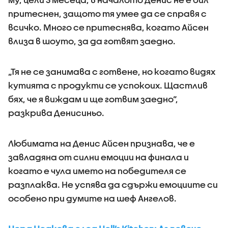
притеснен, защото тя умее да се справя с
всичко. Много се притеснява, когато Айсен
влиза в шоуто, за да готвят заедно.
„Тя не се занимава с готвене, но когато видях
кутията с продукти се успокоих. Щастлив
бях, че я виждам и ще готвим заедно“,
разкрива Денисиньо.
Любимата на Денис Айсен признава, че е
завладяна от силни емоции на финала и
когато е чула името на победителя се
разплаква. Не успява да сдържи емоциите си
особено при думите на шеф Ангелов.