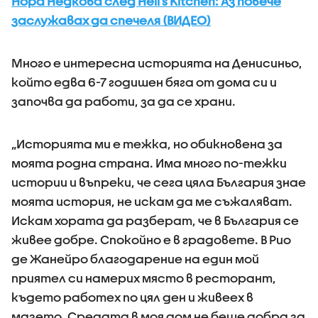
Нора Недкова след Hell’s Kitchen: Аз повече
заслужавах да спечеля (ВИДЕО)
Много е интересна историята на Денисиньо,
който едва 6-7 годишен бяга от дома си и
започва да работи, за да се храни.
„Историята ми е тежка, но обикновена за
моята родна страна. Има много по-тежки
истории и въпреки, че сега цяла България знае
моята история, не искам да ме съжаляват.
Искам хората да разберат, че в България се
живее добре. Спокойно е в градовете. В Рио
де Жанейро благодарение на един мой
приятел си намерих място в ресторант,
където работех по цял ден и живеех в
мазето. Средата в моя дом не беше добра за