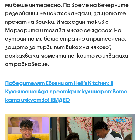
ми беше интересно. По време на вечерните
резервации не исках скандали, защото те
пречат на всички. Имах един такъв с
Маргарита и тогава много се ядосах. На
сутринта ми беше странно и притеснено,
защото за първи път виках на някого“,
разказва за моментите, които го извадиха
от равновесие.
Победителят Евгени от Hell’s Kitchen: В
Кухнята на Ада преоткрих кулинарството
като изкуство! (ВИДЕО