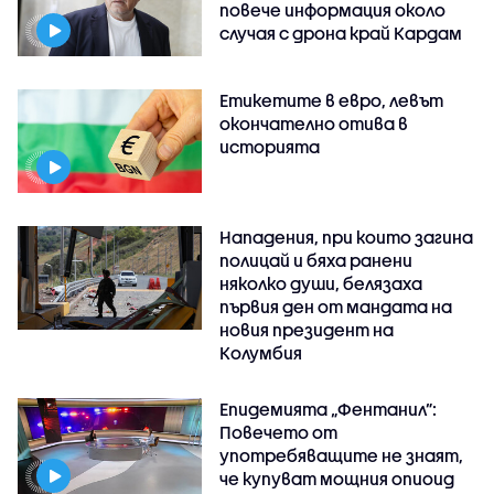
повече информация около
случая с дрона край Кардам
Етикетите в евро, левът
окончателно отива в
историята
Нападения, при които загина
полицай и бяха ранени
няколко души, белязаха
първия ден от мандата на
новия президент на
Колумбия
Епидемията „Фентанил”:
Повечето от
употребяващите не знаят,
че купуват мощния опиоид