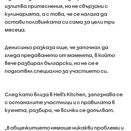
изпитва притеснения, но не свързани с
кулинарията, а с това, че се налага да
остави половинката си сама за цели три
месеца.
Денисиньо разказа още, че започнал да
гледа предаването от момента, в който
вече разбирал български, но не се е
подготвял специално за участието си.
След като влиза в Hell’s Kitchen, запознава се
с останалите участници и с правилата в
кухнята, разбира, че всички се допълват.
„В общежитието нямаше никакви проблеми и