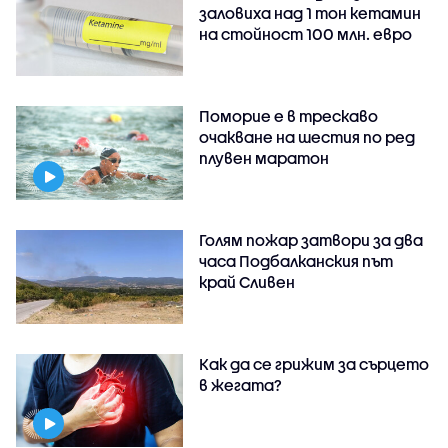
заловиха над 1 тон кетамин
на стойност 100 млн. евро
Поморие е в трескаво
очакване на шестия по ред
плувен маратон
Голям пожар затвори за два
часа Подбалканския път
край Сливен
Как да се грижим за сърцето
в жегата?