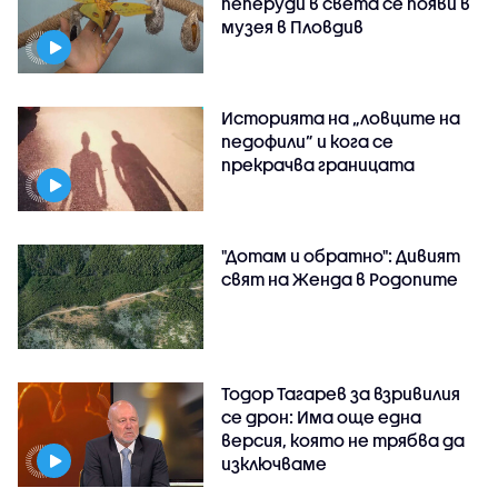
пеперуди в света се появи в
музея в Пловдив
Историята на „ловците на
педофили” и кога се
прекрачва границата
"Дотам и обратно": Дивият
свят на Женда в Родопите
Тодор Тагарев за взривилия
се дрон: Има още една
версия, която не трябва да
изключваме