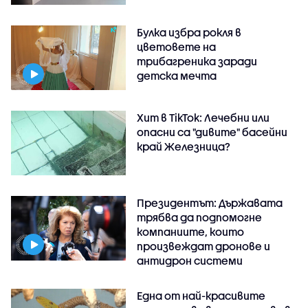
Булка избра рокля в
цветовете на
трибагреника заради
детска мечта
Хит в TikTok: Лечебни или
опасни са "дивите" басейни
край Железница?
Президентът: Държавата
трябва да подпомогне
компаниите, които
произвеждат дронове и
антидрон системи
Една от най-красивите