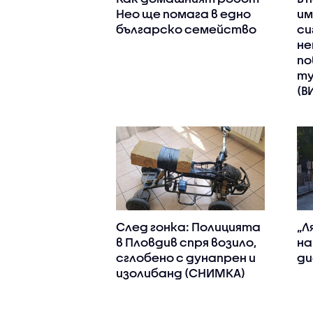
Нео ще помага в едно
им
българско семейство
си
не
по
ту
(В
След гонка: Полицията
„Л
в Пловдив спря возило,
на
сглобено с дунапрен и
ди
изолибанд (СНИМКА)