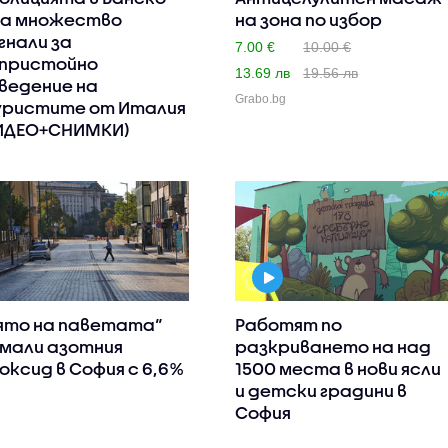
а множество
на зона по избор
гнали за
7.00 €
10.00 €
пристойно
13.69 лв
19.56 лв
ведение на
Grabo.bg
ристите от Италия
ИДЕО+СНИМКИ)
ято на паветата“
Работят по
мали азотния
разкриването на над
оксид в София с 6,6%
1500 места в нови ясли
и детски градини в
София