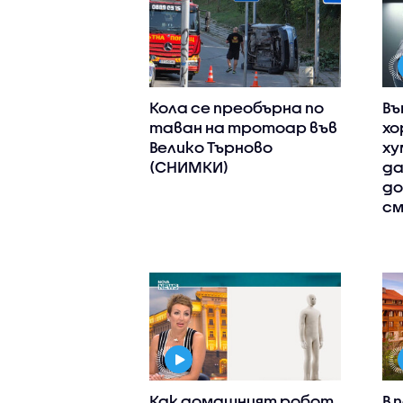
Кола се преобърна по
Въ
таван на тротоар във
хо
Велико Търново
ху
(СНИМКИ)
да
до
см
Как домашният робот
В 