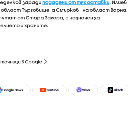
Неделков заради
подадени от тях оставки
. Илиев
област Търговище, а Смърков - на област Варна.
путат от Стара Загора, е назначен за
елието и храните.
зточници в Google
Google News
Youtube
Viber
TikTok