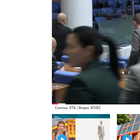
Снимка: БТА / Видео: БГНЕС