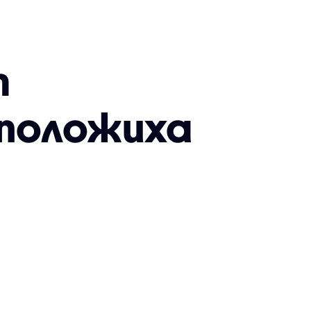
т
 положиха