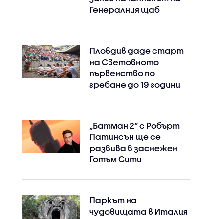
Генералния щаб
Пловдив даде старт
на Световното
първенство по
гребане до 19 години
„Батман 2“ с Робърт
Патинсън ще се
развива в заснежен
Готъм Сити
Паркът на
чудовищата в Италия