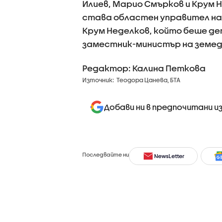
Илиев, Марио Смърков и Крум 
става областен управител на 
Крум Неделков, който беше де
заместник-министър на земед
Редактор: Калина Петкова
Източник:
Теодора Цанева, БТА
Добави ни в предпочитани и
Последвайте ни
NewsLetter