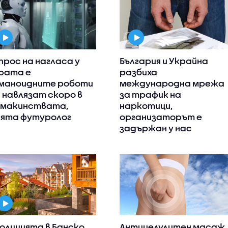
прос на нагласа у
България и Украйна
рата е
разбиха
маноидните роботи
международна мрежа
 навлязат скоро в
за трафик на
макинствата,
наркотици,
ята футуролог
организаторът е
задържан у нас
полицията в Банско
Антицелулитен масаж