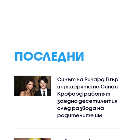
След 15
Тръмп с
Министерският
я
предупреждение към
съвет дава ста
идоби
Иран - или отваря
бюджетната
по
Ормузкия проток, или
процедура за 202
ще последва силен
а
удар
 Северна
ПОСЛЕДНИ
Синът на Ричард Гиър
и дъщерята на Синди
Крофорд работят
заедно десетилетия
след развода на
родителите им