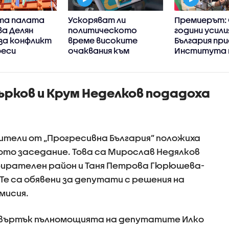
та палата
Ускоряват ли
Премиерът: 
а Делян
политическото
години усили
за конфликт
време високите
България пр
реси
очаквания към
Института 
кабинета „Радев“
история на
българскат
емиграция в
ърков и Крум Неделков подадоха
Америка
тели от „Прогресивна България” положиха
ото заседание. Това са Мирослав Недялков
ирателен район и Таня Петрова Гюрюшева-
Те са обявени за депутати с решения на
мисия.
въртък пълномощията на депутатите Илко