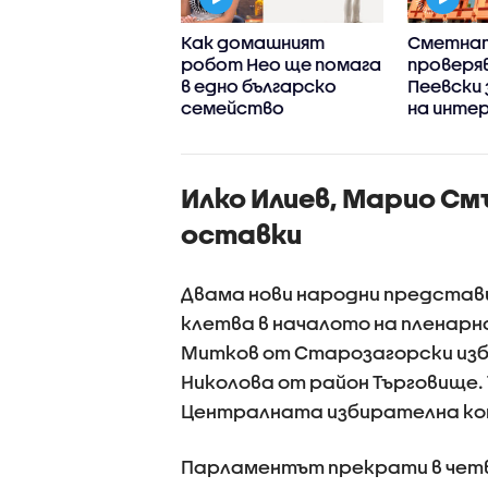
тната палата
Как домашният
Сметна
ва дали да
робот Нео ще помага
проверяв
зува процедура
в едно българско
Пеевски 
онфликт на
семейство
на инте
реси срещу
ски
Илко Илиев, Марио См
оставки
Двама нови народни представи
клетва в началото на пленарн
Митков от Старозагорски изб
Николова от район Търговище. 
Централната избирателна ко
Парламентът прекрати в чет