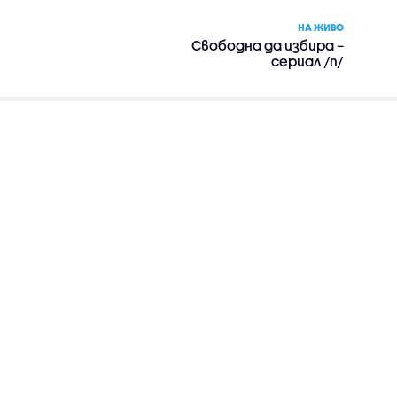
НА ЖИВО
Свободна да избира –
сериал /п/