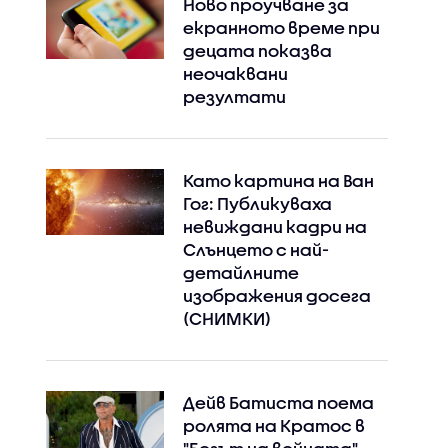
Ново проучване за
екранното време при
децата показва
неочаквани
резултати
Като картина на Ван
Гог: Публикуваха
невиждани кадри на
Слънцето с най-
детайлните
изображения досега
Instagram
Facebook
(СНИМКИ)
Дейв Батиста поема
ролята на Кратос в