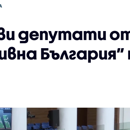
А
ви депутати о
ивна България”