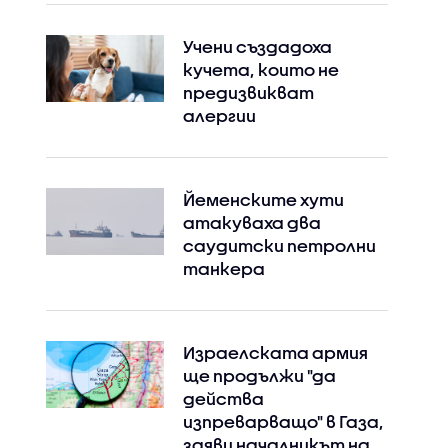
Учени създадоха
кучета, които не
предизвикват
алергии
Йеменските хути
атакуваха два
саудитски петролни
танкера
Израелската армия
ще продължи "да
действа
изпреварващо" в Газа,
заяви началникът на