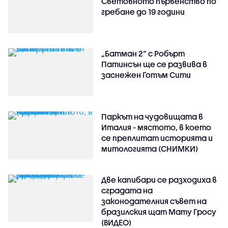
Световното първенство по
гребане до 19 години
„Батман 2“ с Робърт
Патинсън ще се развива в
заснежен Готъм Сити
Паркът на чудовищата в
Италия - мястото, в което
се преплитат историята и
митологията (СНИМКИ)
Две капибари се разходиха в
сградата на
законодателния съвет на
бразилския щат Мату Гросу
(ВИДЕО)