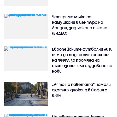
Четирима мъже са
намушкани в центъра на
Лондон, задържана е жена
(ВИДЕО)
Европейските футболни лиги
няма да подкрепят решения
на ФИФА за промяна на
състезания или създаване на
нови
„Лято на паветата“ намали
азотния диоксид в София с
6,6%
Неизвестността, която