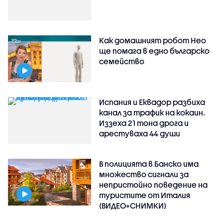
Как домашният робот Нео
ще помага в едно българско
семейство
Испания и Еквадор разбиха
канал за трафик на кокаин.
Иззеха 21 тона дрога и
арестуваха 44 души
В полицията в Банско има
множество сигнали за
непристойно поведение на
туристите от Италия
(ВИДЕО+СНИМКИ)