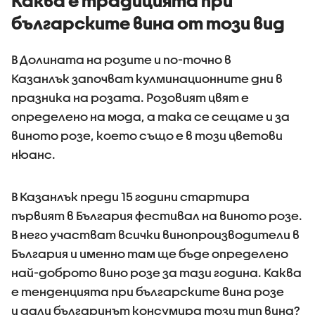
Каква е традицията при
българските вина от този вид
В Долината на розите и по-точно в
Казанлък започват кулминационните дни в
празника на розата. Розовият цвят е
определено на мода, а така се сещаме и за
виното розе, което също е в този цветови
нюанс.
В Казанлък преди 15 години стартира
първият в България фестивал на виното розе.
В него участват всички винопроизводители в
България и именно там ще бъде определено
най-доброто вино розе за тази година. Каква
е тенденцията при българските вина розе
и дали българинът консумира този тип вина?