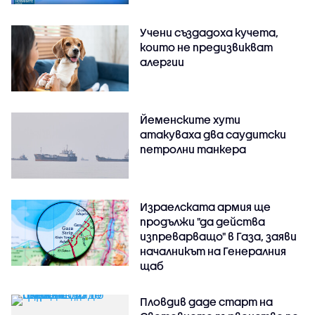
Учени създадоха кучета,
които не предизвикват
алергии
Йеменските хути
атакуваха два саудитски
петролни танкера
Израелската армия ще
продължи "да действа
изпреварващо" в Газа, заяви
началникът на Генералния
щаб
Пловдив даде старт на