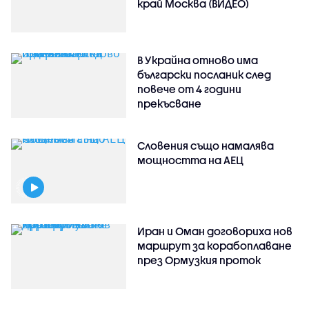
край Москва (ВИДЕО)
В Украйна отново има
български посланик след
повече от 4 години
прекъсване
Словения също намалява
мощността на АЕЦ
Иран и Оман договориха нов
маршрут за корабоплаване
през Ормузкия проток