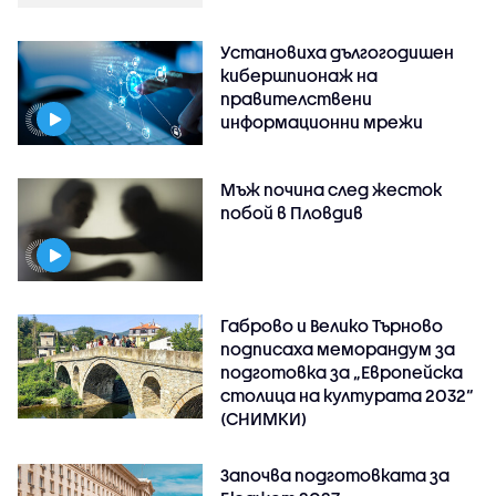
Установиха дългогодишен
кибершпионаж на
правителствени
информационни мрежи
Мъж почина след жесток
побой в Пловдив
Габрово и Велико Търново
подписаха меморандум за
подготовка за „Европейска
столица на културата 2032“
(СНИМКИ)
Започва подготовката за