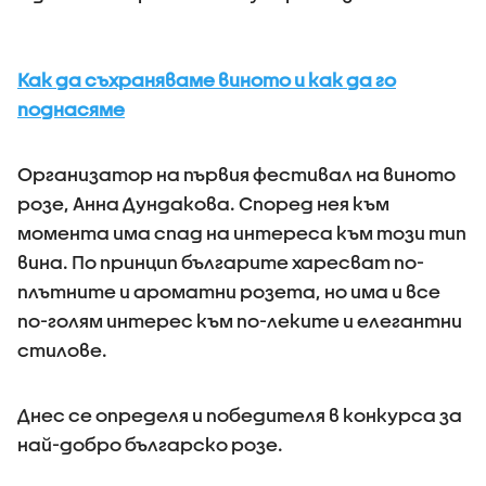
Как да съхраняваме виното и как да го
поднасяме
Организатор на първия фестивал на виното
розе, Анна Дундакова. Според нея към
момента има спад на интереса към този тип
вина. По принцип българите харесват по-
плътните и ароматни розета, но има и все
по-голям интерес към по-леките и елегантни
стилове.
Днес се определя и победителя в конкурса за
най-добро българско розе.