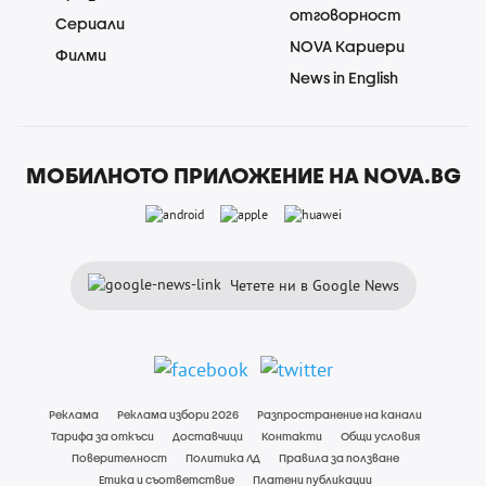
отговорност
Сериали
NOVA Кариери
Филми
News in English
МОБИЛНОТО ПРИЛОЖЕНИЕ НА NOVA.BG
Четете ни в Google News
Реклама
Реклама избори 2026
Разпространение на канали
Тарифа за откъси
Доставчици
Контакти
Общи условия
Поверителност
Политика ЛД
Правила за ползване
Етика и съответствие
Платени публикации