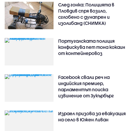
След гонка: Полицията в
Пловдив спря возило,
сглобено с дунапрен и
изолибанд (СНИМКА)
Португалската полиция
конфискува пет тона кокаин
от контейнеровоз
Facebook свали реч на
индийския премиер,
парламентът поиска
извинение от Зукърбърг
Израел призова за евакуация
на село в Южен Ливан