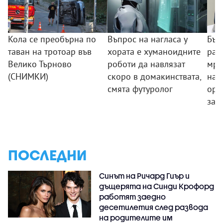
Кола се преобърна по
Въпрос на нагласа у
Бъл
таван на тротоар във
хората е хуманоидните
раз
Велико Търново
роботи да навлязат
мре
(СНИМКИ)
скоро в домакинствата,
нар
смята футуролог
орг
зад
ПОСЛЕДНИ
Синът на Ричард Гиър и
дъщерята на Синди Крофорд
работят заедно
десетилетия след развода
на родителите им