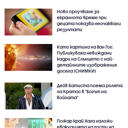
Ново проучване за
екранното време при
децата показва неочаквани
резултати
Като картина на Ван Гог:
Публикуваха невиждани
кадри на Слънцето с най-
детайлните изображения
досега (СНИМКИ)
Дейв Батиста поема ролята
на Кратос в "Богът на
войната"
Пожар край Хага наложи
евакуацията на гости на