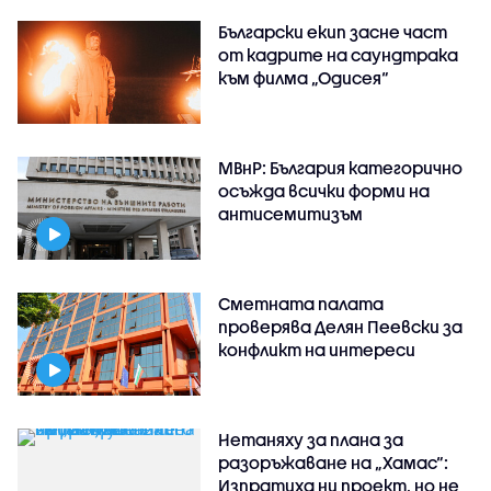
Български екип засне част
от кадрите на саундтрака
към филма „Одисея“
МВнР: България категорично
осъжда всички форми на
антисемитизъм
Сметната палата
проверява Делян Пеевски за
конфликт на интереси
Нетаняху за плана за
разоръжаване на „Хамас“:
Изпратиха ни проект, но не