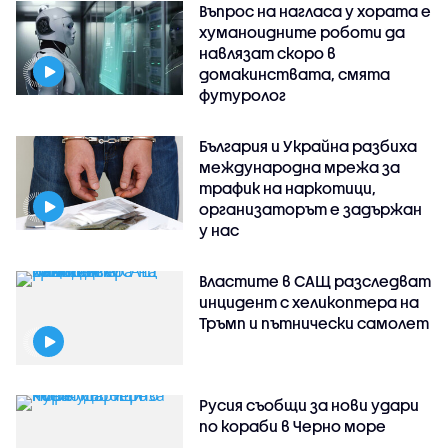
Въпрос на нагласа у хората е
хуманоидните роботи да
навлязат скоро в
домакинствата, смята
футуролог
България и Украйна разбиха
международна мрежа за
трафик на наркотици,
организаторът е задържан
у нас
Властите в САЩ разследват
инцидент с хеликоптера на
Тръмп и пътнически самолет
Русия съобщи за нови удари
по кораби в Черно море