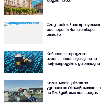
Бюджет 2027
След прекъсване прочутият
ресторант Noma отвори
отново
Кабинетът предлага
ограничението за износ на
нефтопродукти да отпадне
Кола и мотоциклет се
удариха на Околовръстното
на Пловдив, има пострадал