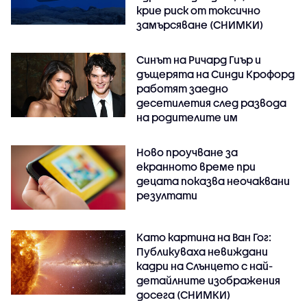
крие риск от токсично
замърсяване (СНИМКИ)
Синът на Ричард Гиър и
дъщерята на Синди Крофорд
работят заедно
десетилетия след развода
на родителите им
Ново проучване за
екранното време при
децата показва неочаквани
резултати
Като картина на Ван Гог:
Публикуваха невиждани
кадри на Слънцето с най-
детайлните изображения
досега (СНИМКИ)