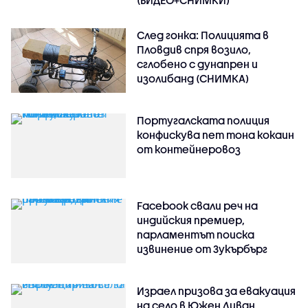
(ВИДЕО+СНИМКИ)
След гонка: Полицията в
Пловдив спря возило,
сглобено с дунапрен и
изолибанд (СНИМКА)
Португалската полиция
конфискува пет тона кокаин
от контейнеровоз
Facebook свали реч на
индийския премиер,
парламентът поиска
извинение от Зукърбърг
Израел призова за евакуация
на село в Южен Ливан