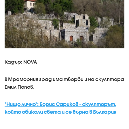
Кадър: NOVA
В Мраморния град има творби и на скулптора
Емил Попов.
"Нищо лично": Борис Сариков - скулпторът,
който обиколи света и се върна в България