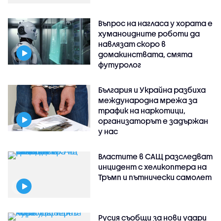
Въпрос на нагласа у хората е
хуманоидните роботи да
навлязат скоро в
домакинствата, смята
футуролог
България и Украйна разбиха
международна мрежа за
трафик на наркотици,
организаторът е задържан
у нас
Властите в САЩ разследват
инцидент с хеликоптера на
Тръмп и пътнически самолет
Русия съобщи за нови удари