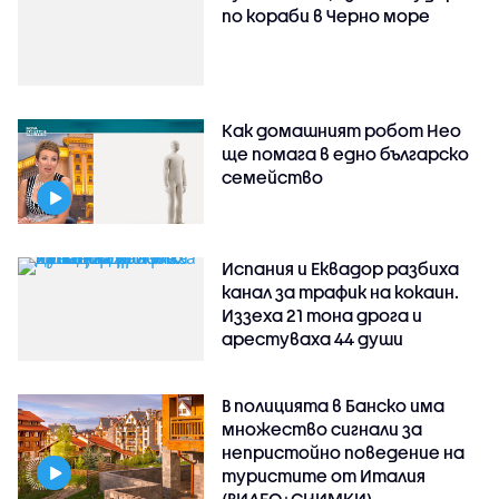
по кораби в Черно море
Как домашният робот Нео
ще помага в едно българско
семейство
Испания и Еквадор разбиха
канал за трафик на кокаин.
Иззеха 21 тона дрога и
арестуваха 44 души
В полицията в Банско има
множество сигнали за
непристойно поведение на
туристите от Италия