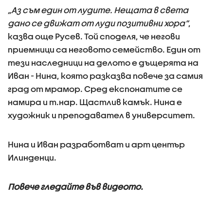
„Аз съм един от лудите. Нещата в света
дано се движат от луди позитивни хора”
,
казва още Русев. Той споделя, че негови
приемници са неговото семейство. Един от
тези наследници на делото е дъщерята на
Иван - Нина, която разказва повече за самия
град от мрамор. Сред експонатите се
намира и т.нар. Щастлив камък. Нина е
художник и преподавател в университет.
Нина и Иван разработват и арт център
Илинденци.
Повече гледайте във видеото.