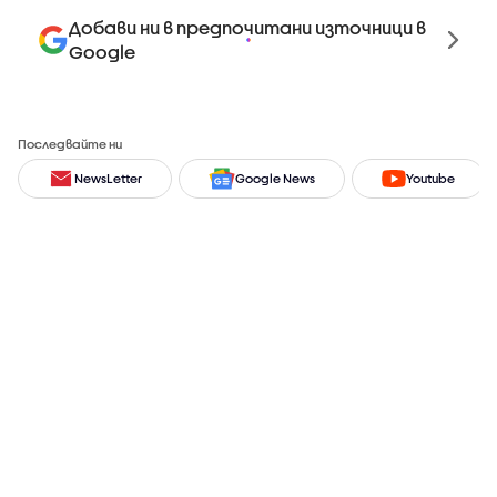
Добави ни в предпочитани източници в
Google
Последвайте ни
NewsLetter
Google News
Youtube