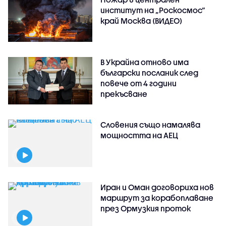
институт на „Роскосмос“
край Москва (ВИДЕО)
В Украйна отново има
български посланик след
повече от 4 години
прекъсване
Словения също намалява
мощността на АЕЦ
Иран и Оман договориха нов
маршрут за корабоплаване
през Ормузкия проток