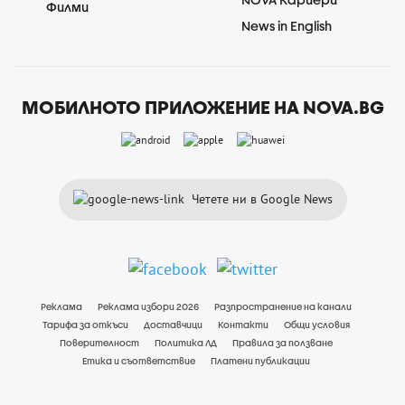
Филми
News in English
МОБИЛНОТО ПРИЛОЖЕНИЕ НА NOVA.BG
Четете ни в Google News
Реклама
Реклама избори 2026
Разпространение на канали
Тарифа за откъси
Доставчици
Контакти
Общи условия
Поверителност
Политика ЛД
Правила за ползване
Етика и съответствие
Платени публикации