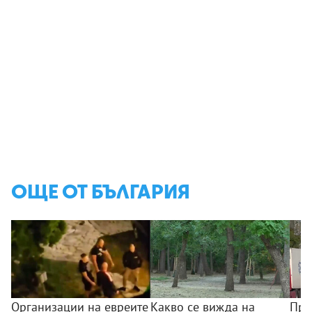
ОЩЕ ОТ БЪЛГАРИЯ
Организации на евреите
Какво се вижда на
Пре