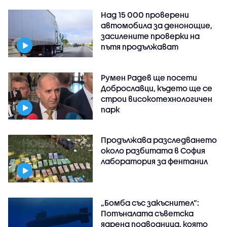
Над 15 000 проверени
автомобила за денонощие,
засилените проверки на
пътя продължават
Румен Радев ще посети
Доброславци, където ще се
строи високотехнологичен
парк
Продължава разследването
около разбитата в София
лаборатория за фентанил
„Бомба със закъснител“:
Потъналата съветска
ядрена подводница, която