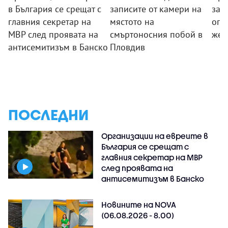
в България се срещат с
записите от камери на
за 
главния секретар на
мястото на
огр
МВР след проявата на
смъртоносния побой в
жег
антисемитизъм в Банско
Пловдив
ПОСЛЕДНИ
Организации на евреите в
България се срещат с
главния секретар на МВР
след проявата на
антисемитизъм в Банско
Новините на NOVA
(06.08.2026 - 8.00)