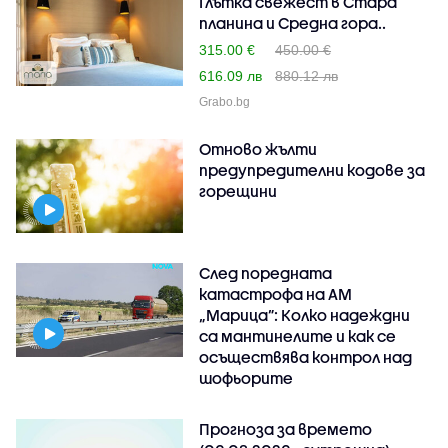
Глътка свежест в Стара
планина и Средна гора..
315.00 €
450.00 €
616.09 лв
880.12 лв
Grabo.bg
Отново жълти
предупредителни кодове за
горещини
След поредната
катастрофа на АМ
„Марица”: Колко надеждни
са мантинелите и как се
осъществява контрол над
шофьорите
Прогноза за времето