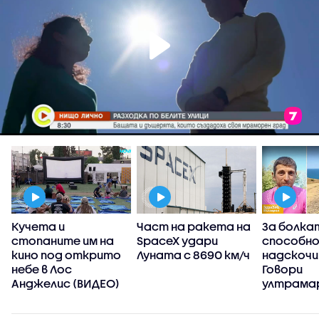
Кучета и
Част на ракета на
За болка
стопаните им на
SpaceX удари
способн
а
кино под открито
Луната с 8690 км/ч
надскочи
д
небе в Лос
Говори
Анджелис (ВИДЕО)
ултрама
пробягал
Стара пл