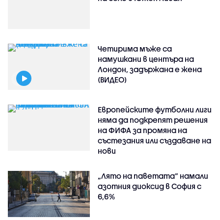
Четирима мъже са
намушкани в центъра на
Лондон, задържана е жена
(ВИДЕО)
Европейските футболни лиги
няма да подкрепят решения
на ФИФА за промяна на
състезания или създаване на
нови
„Лято на паветата“ намали
азотния диоксид в София с
6,6%