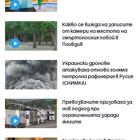
Какво се вижда на записите
от камери на мястото на
смъртоносния побой в
Пловдив
Украински дронове
атакуваха отново голяма
петролна рафинерия в Русия
(СНИМКА)
Превозвачите призоваха за
нов подход при
ограниченията заради
жегите