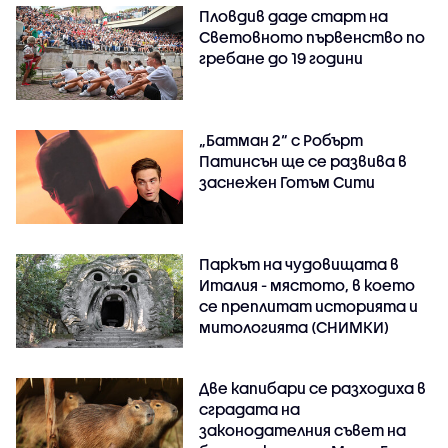
Пловдив даде старт на
Световното първенство по
гребане до 19 години
„Батман 2“ с Робърт
Патинсън ще се развива в
заснежен Готъм Сити
Паркът на чудовищата в
Италия - мястото, в което
се преплитат историята и
митологията (СНИМКИ)
Две капибари се разходиха в
сградата на
законодателния съвет на