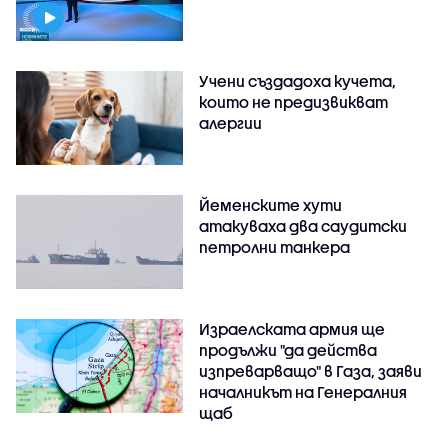
Учени създадоха кучета,
които не предизвикват
алергии
Йеменските хути
атакуваха два саудитски
петролни танкера
Израелската армия ще
продължи "да действа
изпреварващо" в Газа, заяви
началникът на Генералния
щаб