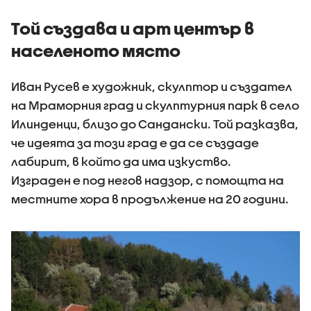
Той създава и арт център в
населеното място
Иван Русев е художник, скулптор и създател
на Мраморния град и скулптурния парк в село
Илинденци, близо до Сандански. Той разказва,
че идеята за този град е да се създаде
лабирит, в който да има изкуство.
Изграден е под негов надзор, с помощта на
местните хора в продължение на 20 години.