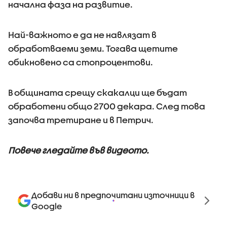
начална фаза на развитие.
Най-важното е да не навлязат в
обработваеми земи. Тогава щетите
обикновено са стопроцентови.
В общината срещу скакалци ще бъдат
обработени общо 2700 декара. След това
започва третиране и в Петрич.
Повече гледайте във видеото.
Добави ни в предпочитани източници в
Google