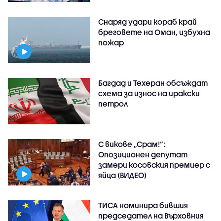
Снаряд удари кораб край
бреговете на Оман, избухна
пожар
Багдад и Техеран обсъждат
схема за износ на иракски
петрол
С викове „Срам!“:
Опозиционен депутат
замери косовския премиер с
яйца (ВИДЕО)
ТИСА номинира бившия
председател на Върховния