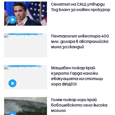
Сенатът на САЩ утвърди
Тод Бланч за главен прокурор
Пентагонът инвестира 400
млн. долара в австралийска
мина за скандий
Мащабен пожар край
езерото Гарда наложи
евакуацията на стотици
хора (ВИДЕО)
Голям пожар гори край
бобошевското село Висока
могила