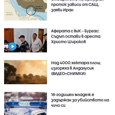
проток зависи от САЩ,
заяви Иран
Аферата с ВиК – Бургас:
Съдът остави в ареста
Христо Широков
Над 4000 хектара площ
изгоряха в Андалусия
(ВИДЕО+СНИМКИ)
18-годишен младеж е
задържан за убийството на
чичо си