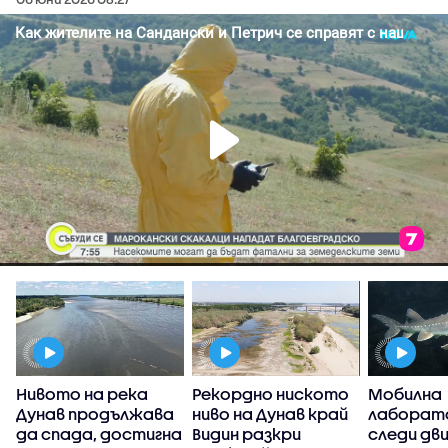
Нивото на река
Рекордно ниското
Мобилна
Дунав продължава
ниво на Дунав край
лаборат
,
да спада, достигна
Видин разкри
следи дв