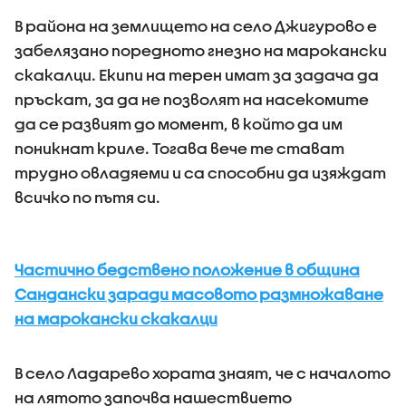
В района на землището на село Джигурово е
забелязано поредното гнезно на марокански
скакалци. Екипи на терен имат за задача да
пръскат, за да не позволят на насекомите
да се развият до момент, в който да им
поникнат криле. Тогава вече те стават
трудно овладяеми и са способни да изяждат
всичко по пътя си.
Частично бедствено положение в община
Сандански заради масовото размножаване
на марокански скакалци
В село Ладарево хората знаят, че с началото
на лятото започва нашествието