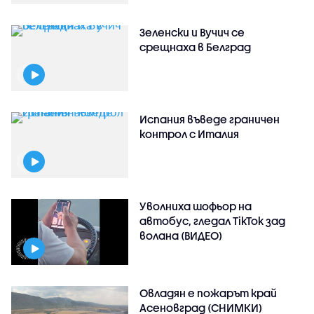
Зеленски и Вучич се
срещнаха в Белград
Испания въведе граничен
контрол с Италия
Уволниха шофьор на
автобус, гледал TikTok зад
волана (ВИДЕО)
Овладян е пожарът край
Асеновград (СНИМКИ)