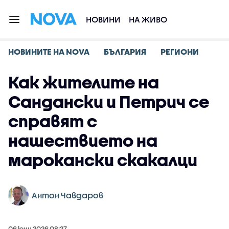
НОВИНИ
НА ЖИВО
НОВИНИТЕ НА NOVA
БЪЛГАРИЯ
РЕГИОНИ
Как жителите на
Сандански и Петрич се
справят с
нашествието на
марокански скакалци
Антон Чавдаров
06 юни 2026 08:27