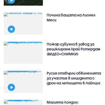
Почина бащата на Лионел
Меси
Пожар избухна в завод за
рециклиране край Ротердам
(ВИДЕО+СНИМКИ)
Русия отхвърли обвиненията
за участие в инцидента с
дрон на летището в Лайпциг
Магията Лондон: