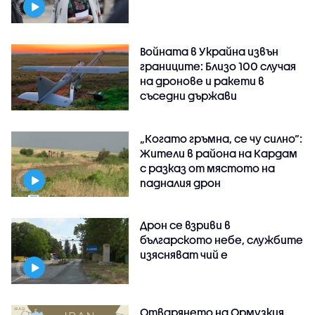
Войната в Украйна извън
границите: Близо 100 случая
на дронове и ракети в
съседни държави
„Когато гръмна, се чу силно“:
Жители в района на Кардам
с разказ от мястото на
падналия дрон
Дрон се взриви в
българското небе, службите
изясняват чий е
Отварянето на Ормузкия