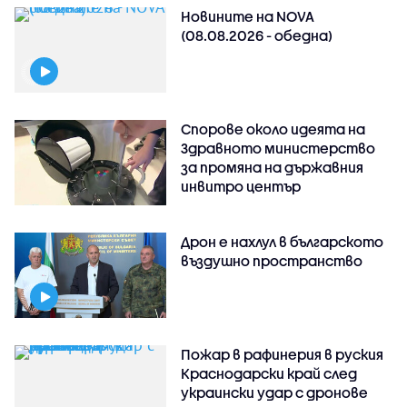
Новините на NOVA
(08.08.2026 - обедна)
Спорове около идеята на
Здравното министерство
за промяна на държавния
инвитро център
Дрон е нахлул в българското
въздушно пространство
Пожар в рафинерия в руския
Краснодарски край след
украински удар с дронове