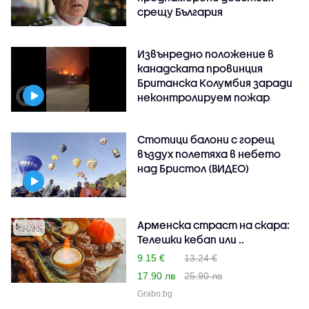
срещу България
Извънредно положение в
канадската провинция
Британска Колумбия заради
неконтролируем пожар
Стотици балони с горещ
въздух полетяха в небето
над Бристол (ВИДЕО)
Арменска страст на скара:
Телешки кебап или ..
9.15 €
13.24 €
17.90 лв
25.90 лв
Grabo.bg