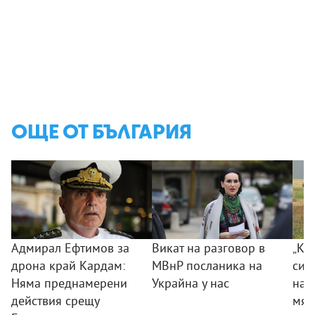
ОЩЕ ОТ БЪЛГАРИЯ
Адмирал Ефтимов за
Викат на разговор в
„Ког
дрона край Кардам:
МВнР посланика на
сил
Няма преднамерени
Украйна у нас
на 
действия срещу
мяс