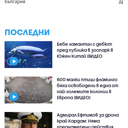
България
дро
ПОСЛЕДНИ
Бебе ламантин с дебют
пред публика в зоопарк в
Южен Китай (ВИДЕО
600 малки птици фламинго
бяха освободени в една от
най-големите колонии в
Европа (ВИДЕО)
Адмирал Ефтимов за дрона
край Кардам: Няма
преднамерени действия