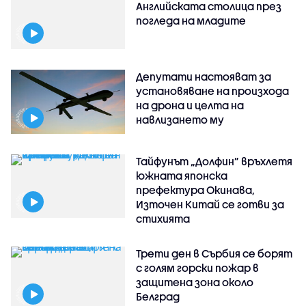
Английската столица през
погледа на младите
Депутати настояват за
установяване на произхода
на дрона и целта на
навлизането му
Тайфунът „Долфин” връхлетя
южната японска
префектура Окинава,
Източен Китай се готви за
стихията
Трети ден в Сърбия се борят
с голям горски пожар в
защитена зона около
Белград