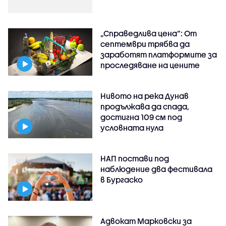
„Справедлива цена“: От
септември трябва да
заработят платформите за
проследяване на цените
Нивото на река Дунав
продължава да спада,
достигна 109 см под
условната нула
НАП постави под
наблюдение два фестивала
в Бургаско
Адвокат Марковски за