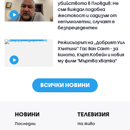
убийството в Пловдив: Не
съм виждал подобна
жестокост и садизъм от
непълнолетни, случаят е
безпрецедентен
Режисьорът на „Добрият Уил
Хънтинг“ Гас Ван Сант - за
киното, Кърт Кобейн и новия
му филм "Мъртва хватка"
ВСИЧКИ НОВИНИ
НОВИНИ
ТЕЛЕВИЗИЯ
Последни
На живо