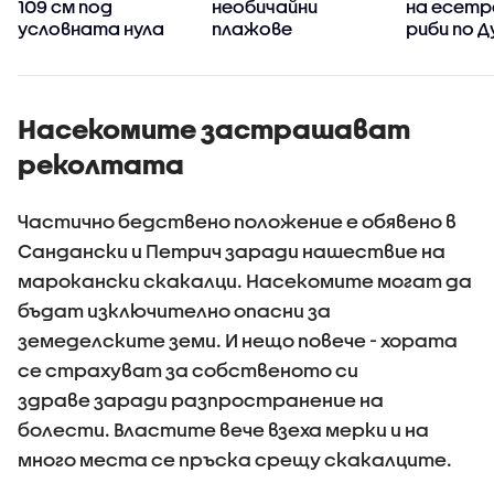
109 см под
необичайни
на есет
условната нула
плажове
риби по Д
Черно мо
Насекомите застрашават
реколтата
Частично бедствено положение е обявено в
Сандански и Петрич заради нашествие на
марокански скакалци. Насекомите могат да
бъдат изключително опасни за
земеделските земи. И нещо повече - хората
се страхуват за собственото си
здраве заради разпространение на
болести. Властите вече взеха мерки и на
много места се пръска срещу скакалците.