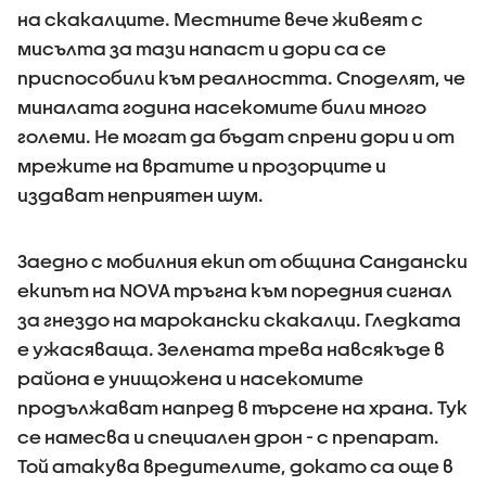
на скакалците. Местните вече живеят с
мисълта за тази напаст и дори са се
приспособили към реалността. Споделят, че
миналата година насекомите били много
големи. Не могат да бъдат спрени дори и от
мрежите на вратите и прозорците и
издават неприятен шум.
Заедно с мобилния екип от община Сандански
екипът на NOVA тръгна към поредния сигнал
за гнездо на марокански скакалци. Гледката
е ужасяваща. Зелената трева навсякъде в
района е унищожена и насекомите
продължават напред в търсене на храна. Тук
се намесва и специален дрон - с препарат.
Той атакува вредителите, докато са още в