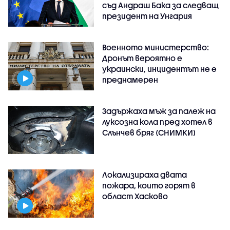
съд Андраш Бака за следващ
президент на Унгария
Военното министерство:
Дронът вероятно е
украински, инцидентът не е
преднамерен
Задържаха мъж за палеж на
луксозна кола пред хотел в
Слънчев бряг (СНИМКИ)
Локализираха двата
пожара, които горят в
област Хасково