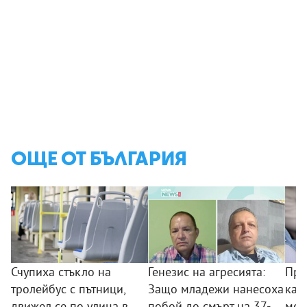
ОЩЕ ОТ БЪЛГАРИЯ
Счупиха стъкло на
Генезис на агресията:
Пре
тролейбус с пътници,
Защо младежи нанесоха
кам
движел се по улица в
побой до смърт на 37-
мож