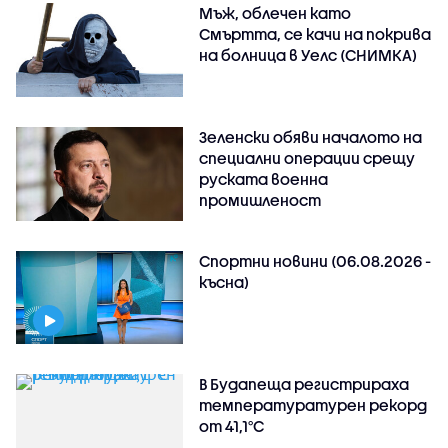
Мъж, облечен като
Смъртта, се качи на покрива
на болница в Уелс (СНИМКА)
Зеленски обяви началото на
специални операции срещу
руската военна
промишленост
Спортни новини (06.08.2026 -
късна)
В Будапеща регистрираха
температуратурен рекорд
от 41,1°C