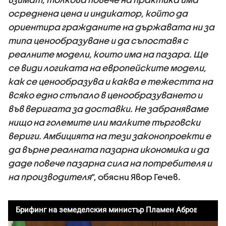
осреднена цена и индикатор, който да
ориентира гражданите на държавата ни за
типа ценообразуване и да съпоставя с
реалните модели, които има на пазара. Ще
се види логиката на европейските модели,
как се ценообразува и каква е тежестта на
всяко едно стъпало в ценообразуването и
във веригата за доставки. Не забраняваме
нищо на големите или малките търговски
вериги. Амбицията на тези законопроекти е
да върне реалната пазарна икономика и да
даде повече пазарна сила на потребителя и
на производителя
”, обясни Явор Гечев.