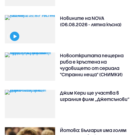
Новините на NOVA
(06.08.2026 - лятна късна)
Новооткритата пещерна
риба е кръстена на
чудовището от сериала
"Странни неща" (СНИМКИ)
Джим Кери ще участва в
игралния филм „Джетсънови“
Йотова: България има голям