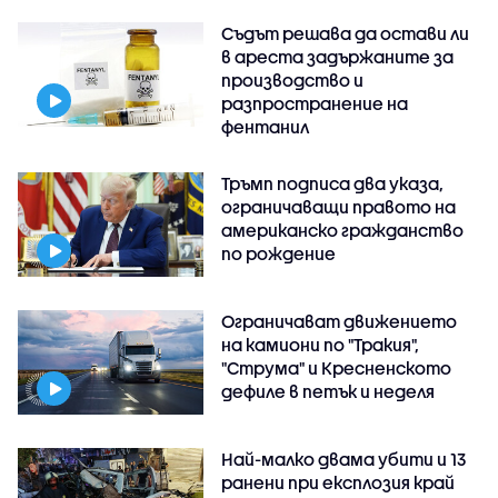
Съдът решава да остави ли
в ареста задържаните за
производство и
разпространение на
фентанил
Тръмп подписа два указа,
ограничаващи правото на
американско гражданство
по рождение
Ограничават движението
на камиони по "Тракия",
"Струма" и Кресненското
дефиле в петък и неделя
Най-малко двама убити и 13
ранени при експлозия край