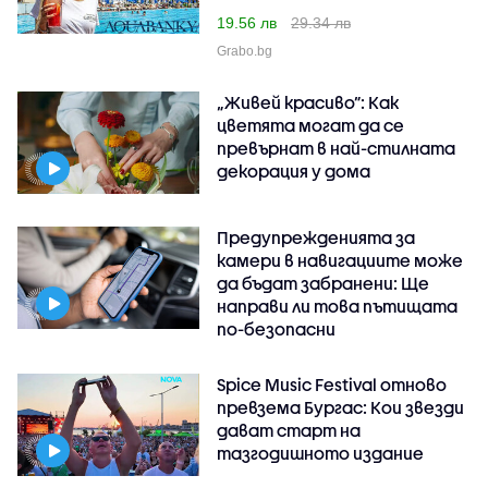
19.56 лв
29.34 лв
Grabo.bg
„Живей красиво”: Как
цветята могат да се
превърнат в най-стилната
декорация у дома
Предупрежденията за
камери в навигациите може
да бъдат забранени: Ще
направи ли това пътищата
по-безопасни
Spice Music Festival отново
превзема Бургас: Кои звезди
дават старт на
тазгодишното издание