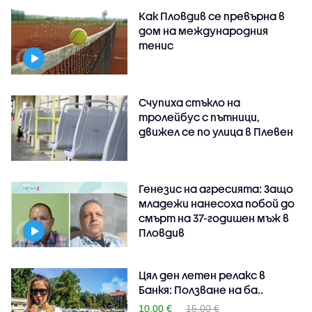
Как Пловдив се превърна в
дом на международния
тенис
Счупиха стъкло на
тролейбус с пътници,
движел се по улица в Плевен
Генезис на агресията: Защо
младежи нанесоха побой до
смърт на 37-годишен мъж в
Пловдив
Цял ден летен релакс в
Банкя: Ползване на ба..
10.00 €
15.00 €