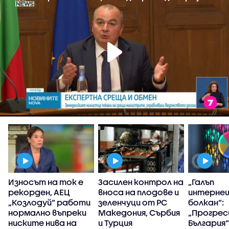
и
Износът на ток е
Засилен контрол на
„Галъп
рекорден, АЕЦ
вноса на плодове и
интерне
ен
„Козлодуй“ работи
зеленчуци от РС
болкан“:
и
нормално въпреки
Македония, Сърбия
„Прогрес
ниските нива на
и Турция
България“