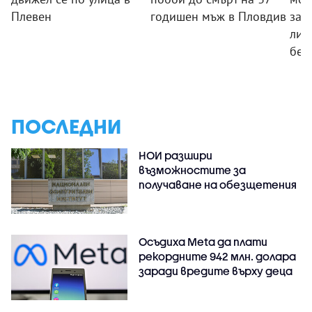
Плевен
годишен мъж в Пловдив
заб
ли 
без
ПОСЛЕДНИ
НОИ разшири
възможностите за
получаване на обезщетения
Осъдиха Meta да плати
рекордните 942 млн. долара
заради вредите върху деца