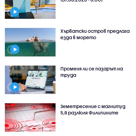
Хърватски остров предлага
езда в морето
Променя ли се пазарът на
труда
Земетресение с магнитуд
5,8 разлюля Филипините