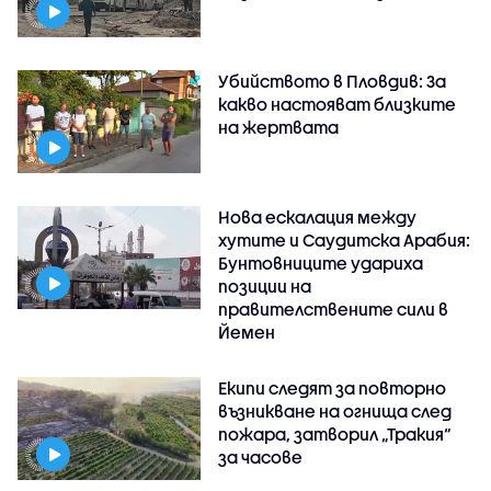
Убийството в Пловдив: За
какво настояват близките
на жертвата
Нова ескалация между
хутите и Саудитска Арабия:
Бунтовниците удариха
позиции на
правителствените сили в
Йемен
Екипи следят за повторно
възникване на огнища след
пожара, затворил „Тракия“
за часове