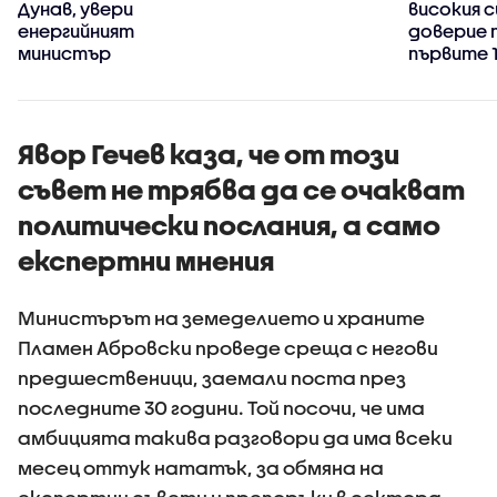
Дунав, увери
високия с
енергийният
доверие 
министър
първите 
управлен
Явор Гечев каза, че от този
съвет не трябва да се очакват
политически послания, а само
експертни мнения
Министърът на земеделието и храните
Пламен Абровски проведе среща с негови
предшественици, заемали поста през
последните 30 години. Той посочи, че има
амбицията такива разговори да има всеки
месец оттук нататък, за обмяна на