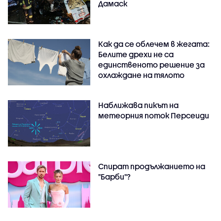
Дамаск
Как да се облечем в жегата:
Белите дрехи не са
единственото решение за
охлаждане на тялото
Наближава пикът на
метеорния поток Персеиди
Спират продължанието на
"Барби"?