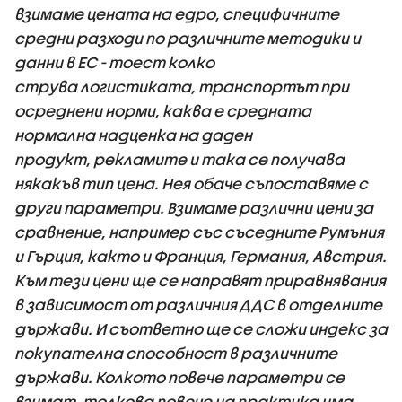
взимаме цената на едро, специфичните
средни разходи по различните методики и
данни в ЕС - тоест колко
струва логистиката, транспортът при
осреднени норми, каква е средната
нормална надценка на даден
продукт, рекламите и така се получава
някакъв тип цена. Нея обаче съпоставяме с
други параметри. Взимаме различни цени за
сравнение, например със съседните Румъния
и Гърция, както и Франция, Германия, Австрия.
Към тези цени ще се направят приравнявания
в зависимост от различния ДДС в отделните
държави. И съответно ще се сложи индекс за
покупателна способност в различните
държави. Колкото повече параметри се
взимат, толкова повече на практика има