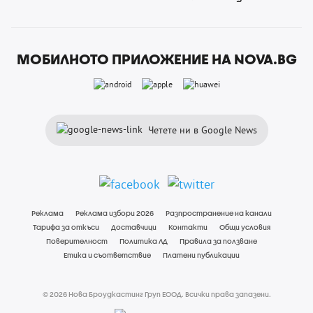
МОБИЛНОТО ПРИЛОЖЕНИЕ НА NOVA.BG
Четете ни в Google News
Реклама
Реклама избори 2026
Разпространение на канали
Тарифа за откъси
Доставчици
Контакти
Общи условия
Поверителност
Политика ЛД
Правила за ползване
Етика и съответствие
Платени публикации
© 2026 Нова Броудкастинг Груп ЕООД. Всички права запазени.