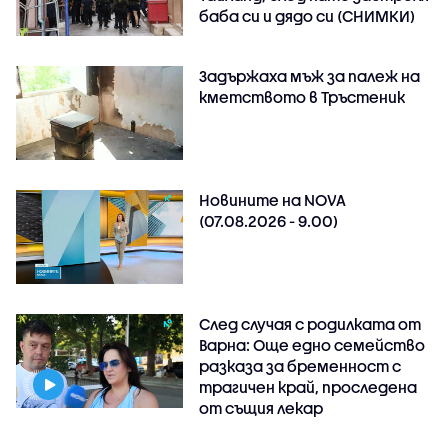
баба си и дядо си (СНИМКИ)
Задържаха мъж за палеж на
кметството в Тръстеник
Новините на NOVA
(07.08.2026 - 9.00)
След случая с родилката от
Варна: Още едно семейство
разказа за бременност с
трагичен край, проследена
от същия лекар