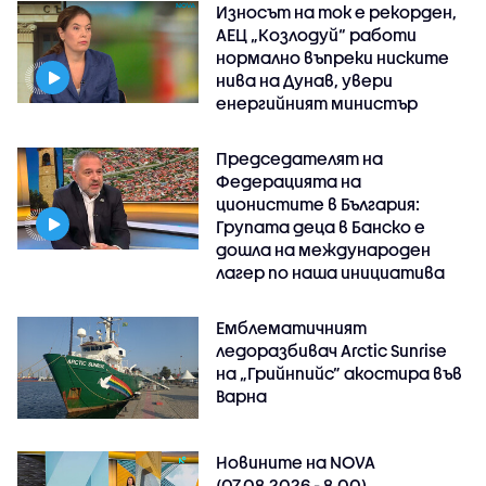
Износът на ток е рекорден,
АЕЦ „Козлодуй“ работи
нормално въпреки ниските
нива на Дунав, увери
енергийният министър
Председателят на
Федерацията на
ционистите в България:
Групата деца в Банско е
дошла на международен
лагер по наша инициатива
Емблематичният
ледоразбивач Arctic Sunrise
на „Грийнпийс” акостира във
Варна
Новините на NOVA
(07.08.2026 - 8.00)