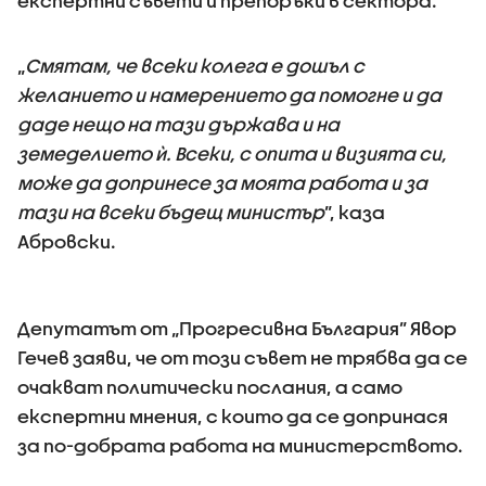
експертни съвети и препоръки в сектора.
„
Смятам, че всеки колега е дошъл с
желанието и намерението да помогне и да
даде нещо на тази държава и на
земеделието ѝ. Всеки, с опита и визията си,
може да допринесе за моята работа и за
тази на всеки бъдещ министър
”, каза
Абровски.
Депутатът от „Прогресивна България” Явор
Гечев заяви, че от този съвет не трябва да се
очакват политически послания, а само
експертни мнения, с които да се допринася
за по-добрата работа на министерството.