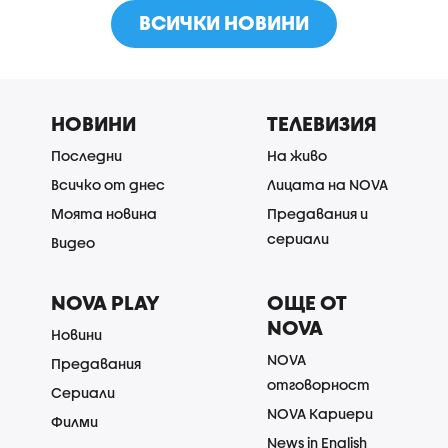
ВСИЧКИ НОВИНИ
НОВИНИ
ТЕЛЕВИЗИЯ
Последни
На живо
Всичко от днес
Лицата на NOVA
Моята новина
Предавания и
сериали
Видео
NOVA PLAY
ОЩЕ ОТ
NOVA
Новини
NOVA
Предавания
отговорност
Сериали
NOVA Кариери
Филми
News in English