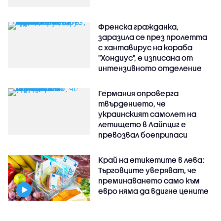
Френска гражданка,
заразила се през пролетта
с хантавирус на кораба
"Хондиус", е изписана от
интензивното отделение
Германия опроверга
твърдението, че
украинският самолет на
летището в Лайпциг е
превозвал боеприпаси
Край на етикетите в лева:
Търговците уверяват, че
преминаването само към
евро няма да вдигне цените