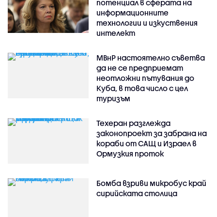
потенциал в сферата на
информационните
технологии и изкуствения
интелект
МВнР настоятелно съветва
да не се предприемат
неотложни пътувания до
Куба, в това число с цел
туризъм
Техеран разглежда
законопроект за забрана на
кораби от САЩ и Израел в
Ормузкия проток
Бомба взриви микробус край
сирийската столица