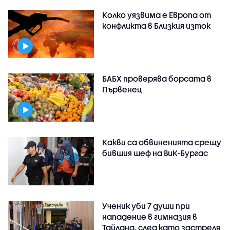
Колко уязвима е Европа от
конфликта в Близкия изток
БАБХ проверява борсата в
Първенец
Какви са обвиненията срещу
бившия шеф на ВиК-Бургас
Ученик уби 7 души при
нападение в гимназия в
Тайланд, след като застреля