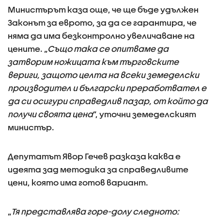
Министърът каза още, че ще бъде удължен
Законът за еврото, за да се гарантира, че
няма да има безконтролно увеличаване на
цените. „
Също така се опитваме да
затворим ножицата към търговските
вериги, защото целта на всеки земеделски
производител и български преработвател е
да си осигури справедлив пазар, от който да
получи своята цена
”, уточни земеделският
министър.
Депутатът Явор Гечев разказа каква е
идеята зад методика за справедливите
цени, която има готов вариант.
„
Тя представлява горе-долу следното: