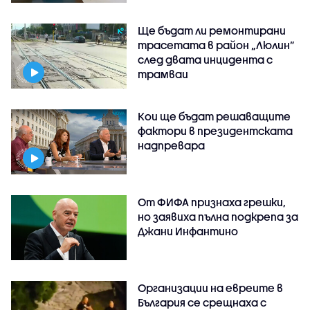
Ще бъдат ли ремонтирани
трасетата в район „Люлин”
след двата инцидента с
трамваи
Кои ще бъдат решаващите
фактори в президентската
надпревара
От ФИФА признаха грешки,
но заявиха пълна подкрепа за
Джани Инфантино
Организации на евреите в
България се срещнаха с