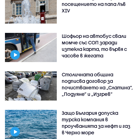
посещението на папа Лъв
XIV
Шофьор на автобус свали
момче със СОП заради
изтекла карта, то вървя с
часове в жегата
Столичната община
подписва договор за
почистването на „Слатина”,
„Подуяне” и „Изгрев”
Защо България допуска
турска компания в
проучванията за нефт и газ
в Черно море