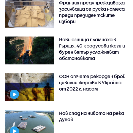
Франция предупреждава за
засилваща се руска намеса
преди президентските
избори
Нови огнища пламнаха в
Гърция, 40-градусови жеги и
бурен вятър усложняват
обстановката
ООН отчете рекорден брой
цивилни жертви в Украйна
от 2022 г. насам
Нов спад на нивото на река
Дунав