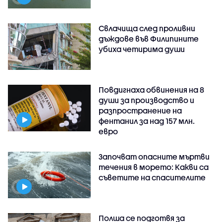
Свлачища след проливни
дъждове във Филипините
убиха четирима души
Повдигнаха обвинения на 8
души за производство и
разпространение на
фентанил за над 157 млн.
евро
Започват опасните мъртви
течения в морето: Какви са
съветите на спасителите
Полша се подготвя за