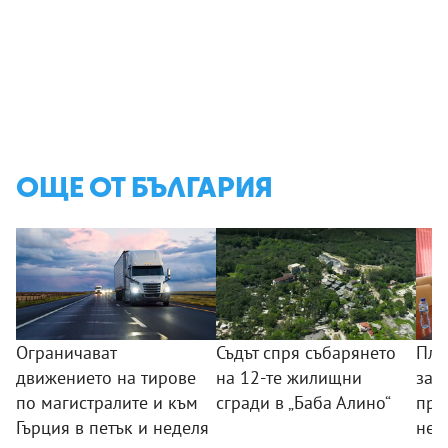
ОЩЕ ОТ БЪЛГАРИЯ
Ограничават
Съдът спря събарянето
Пла
движението на тирове
на 12-те жилищни
защ
по магистралите и към
сгради в „Баба Алино“
про
Гърция в петък и неделя
нел