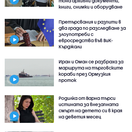
тона архивни документи,
книги, снимки и оборудване
Претърсвания и разпити в
два града по разследване за
злоупотреби с
евросредства във ВиК-
Кърджали
Иран и Оман се разбраха за
маршрута на търговските
кораби през Ормузкия
проток
Родилка от Варна търси
истината за внезапната
смърт на детето си в края
на деветия месец