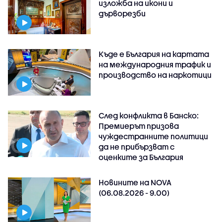
изложба на икони и
дърворезби
Къде е България на картата
на международния трафик и
производство на наркотици
След конфликта в Банско:
Премиерът призова
чуждестранните политици
да не прибързват с
оценките за България
Новините на NOVA
(06.08.2026 - 9.00)