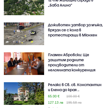
„Баба Алино“
Доживотен затвор за мъжа,
врязал се с кола в
протестиращи в Мюнхен
Пламен Абровски: Ще
защитим родните
производители от
нелоялната конкуренция
Релакс в Св. св. Константин
и Елена до края ..
65.00 €
100.00 €
127.13 лв
195.58 лв