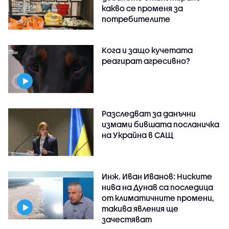
какво се променя за
потребителите
Кога и защо кучетата
реагират агресивно?
Разследват за данъчни
измами бившата посланичка
на Украйна в САЩ
Инж. Иван Иванов: Ниските
нива на Дунав са последица
от климатичните промени,
такива явления ще
зачестяват