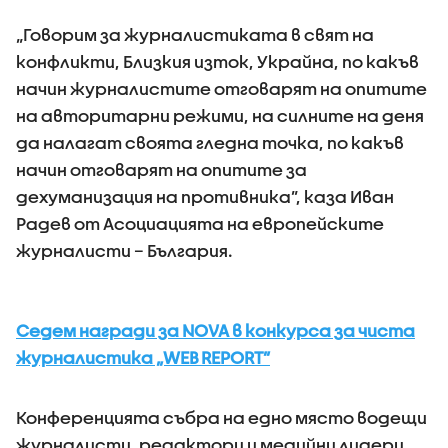
„Говорим за журналистиката в свят на
конфликти, Близкия изток, Украйна, по какъв
начин журналистите отговарят на опитите
на авторитарни режими, на силните на деня
да налагат своята гледна точка, по какъв
начин отговарят на опитите за
дехуманизация на противника”, каза Иван
Радев от Асоциацията на европейските
журналисти – България.
Седем награди за NOVA в конкурса за чиста
журналистика „WEB REPORT”
Конференцията събра на едно място водещи
журналисти, редактори и медийни лидери