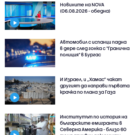
Новините на NOVA
(06.08.2026 - обедна)
Автомобил с испанци падна
в дере след гонка с "Гранична
полиция" в Бургас
И Израел, и „Хамас“ чакат
другият да направи първата
крачка по плана за Газа
Институтът по история на
българските емигранти в
Северна Америка - близо 60