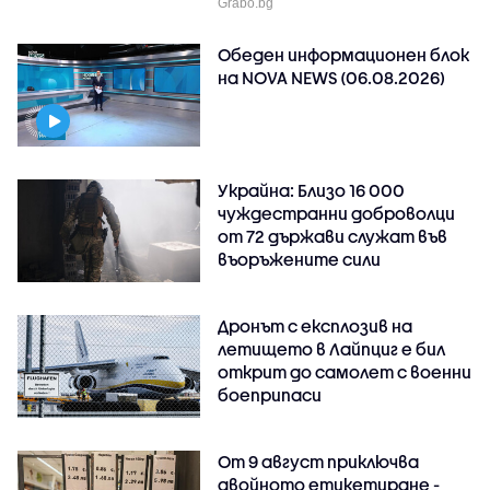
Grabo.bg
Обеден информационен блок
на NOVA NEWS (06.08.2026)
Украйна: Близо 16 000
чуждестранни доброволци
от 72 държави служат във
въоръжените сили
Дронът с експлозив на
летището в Лайпциг е бил
открит до самолет с военни
боеприпаси
От 9 август приключва
двойното етикетиране -