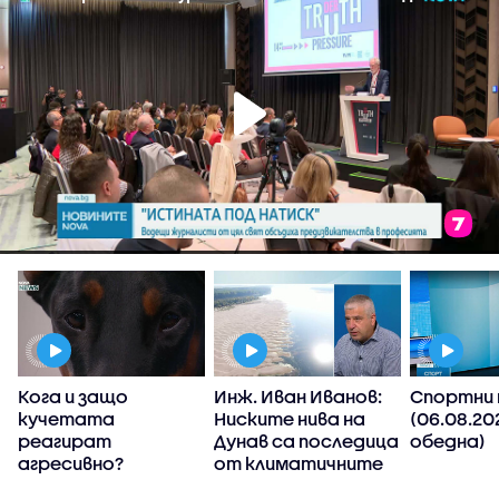
Кога и защо
Инж. Иван Иванов:
Спортни 
кучетата
Ниските нива на
(06.08.20
реагират
Дунав са последица
обедна)
е
агресивно?
от климатичните
промени, такива