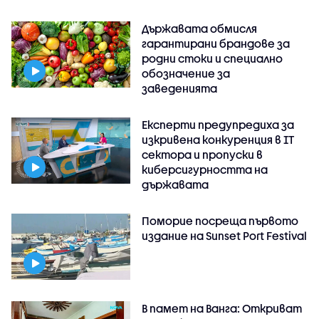
Държавата обмисля
гарантирани брандове за
родни стоки и специално
обозначение за
заведенията
Експерти предупредиха за
изкривена конкуренция в IT
сектора и пропуски в
киберсигурността на
държавата
Поморие посреща първото
издание на Sunset Port Festival
В памет на Ванга: Откриват