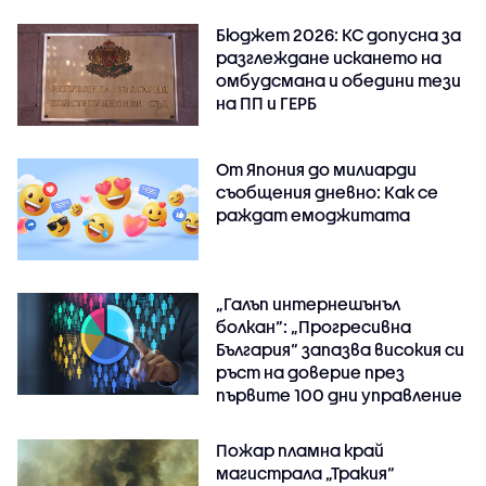
Бюджет 2026: КС допусна за
разглеждане искането на
омбудсмана и обедини тези
на ПП и ГЕРБ
От Япония до милиарди
съобщения дневно: Как се
раждат емоджитата
„Галъп интернешънъл
болкан“: „Прогресивна
България“ запазва високия си
ръст на доверие през
първите 100 дни управление
Пожар пламна край
магистрала „Тракия“