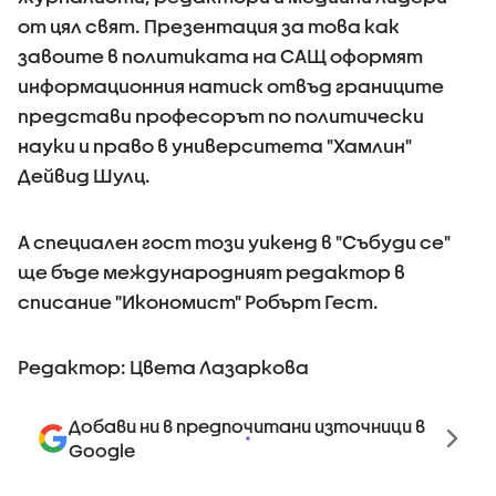
от цял свят. Презентация за това как
завоите в политиката на САЩ оформят
информационния натиск отвъд границите
представи професорът по политически
науки и право в университета "Хамлин"
Дейвид Шулц.
А специален гост този уикенд в "Събуди се"
ще бъде международният редактор в
списание "Икономист" Робърт Гест.
Редактор: Цвета Лазаркова
Добави ни в предпочитани източници в
Google