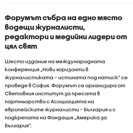
явления ще
зачестяват
Форумът събра на едно място
водещи журналисти,
редактори и медийни лидери от
цял свят
Шесто издание на международната
конференция „Нови хоризонти в
журналистиката – истината под натиск” се
проведе в София. Форумът се организира от
Световния институт за пресата в
партньорство с Асоциацията на
европейските журналисти – България и с
подкрепата на Фондация „Америка за
България“.